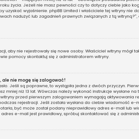
 roku życia. Jeżeli nie masz pewności czy to dotyczy ciebie jako 
, by uzyskać wyjaśnienie. phpBB Limited i właściciele tej witryny n
awach nadużyć lub zagadnień prawnych związanych z tą witryną?”,
racji, aby nie rejestrowały się nowe osoby. Właściciel witryny mógł 
wie pomocy skontaktuj się z administratorem witryny.
 ale nie mogę się zalogować!
sło. Jeśli są poprawne, to wystąpiła jedna z dwóch przyczyn. Pie
sz mniej niż 13 lat. Wówczas należy wykonać instrukcje wysłane na t
 witryny przed pierwszym zalogowaniem wymagają aktywowania rejes
podczas rejestracji. Jeśli została wysłana do ciebie wiadomość e-m
 dotarła, być może został podany nieprawidłowy adres e-mail lub wi
dres e-mail jest prawidłowy, spróbuj skontaktować się z administ