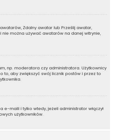
awatarów, Zdalny awatar lub Prześlij awatar,
li nie można używać awatarów na danej witrynie,
um, np. moderatora czy administratora. Użytkownicy
 to, aby zwiększyć swój licznik postów i przez to
żytkownika.
maili i tylko wtedy, jeżeli administrator włączył
mowych użytkowników.