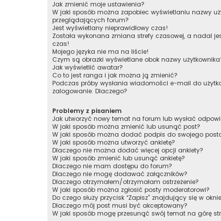
Jak zmienić moje ustawienia?
W jaki sposób można zapobiec wyświetlaniu nazwy uży
przeglądających forum?
Jest wyświetlany nieprawidłowy czas!
Została wykonana zmiana strefy czasowej, a nadal je
czas!
Mojego języka nie ma na liście!
Czym są obrazki wyświetlane obok nazwy użytkownika
Jak wyświetlić awatar?
Co to jest ranga i jak można ją zmienić?
Podczas próby wysłania wiadomości e-mail do użytko
zalogowanie. Dlaczego?
Problemy z pisaniem
Jak utworzyć nowy temat na forum lub wysłać odpow
W jaki sposób można zmienić lub usunąć post?
W jaki sposób można dodać podpis do swojego post
W jaki sposób można utworzyć ankietę?
Dlaczego nie można dodać więcej opcji ankiety?
W jaki sposób zmienić lub usunąć ankietę?
Dlaczego nie mam dostępu do forum?
Dlaczego nie mogę dodawać załączników?
Dlaczego otrzymałem/otrzymałam ostrzeżenie?
W jaki sposób można zgłosić posty moderatorowi?
Do czego służy przycisk “Zapisz” znajdujący się w okni
Dlaczego mój post musi być akceptowany?
W jaki sposób mogę przesunąć swój temat na górę s