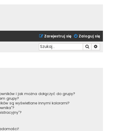
Zarejestruj się
Zaloguj się
Szukaj
Wyszukiwanie zaa
tkowników i jak można dołączyć do grupy?
rem grupy?
ików są wyświetlane innymi kolorami?
ownika”?
istracyjny”?
iadomości!