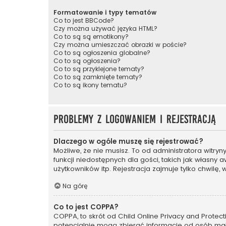
Formatowanie i typy tematów
Co to jest BBCode?
Czy można używać języka HTML?
Co to są są emotikony?
Czy można umieszczać obrazki w poście?
Co to są ogłoszenia globalne?
Co to są ogłoszenia?
Co to są przyklejone tematy?
Co to są zamknięte tematy?
Co to są ikony tematu?
Problemy z logowaniem i rejestracją
Dlaczego w ogóle muszę się rejestrować?
Możliwe, że nie musisz. To od administratora witry
funkcji niedostępnych dla gości, takich jak własny
użytkowników itp. Rejestracja zajmuje tylko chwilę, 
Na górę
Co to jest COPPA?
COPPA, to skrót od Child Online Privacy and Protec
potencjalnie mogą zbierać informacje od osób mał