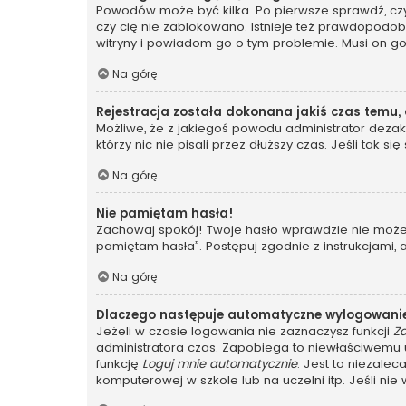
Powodów może być kilka. Po pierwsze sprawdź, czy t
czy cię nie zablokowano. Istnieje też prawdopodobi
witryny i powiadom go o tym problemie. Musi on g
Na górę
Rejestracja została dokonana jakiś czas temu,
Możliwe, że z jakiegoś powodu administrator dezakt
którzy nic nie pisali przez dłuższy czas. Jeśli tak
Na górę
Nie pamiętam hasła!
Zachowaj spokój! Twoje hasło wprawdzie nie może z
pamiętam hasła”. Postępuj zgodnie z instrukcjami
Na górę
Dlaczego następuje automatyczne wylogowani
Jeżeli w czasie logowania nie zaznaczysz funkcji
Z
administratora czas. Zapobiega to niewłaściwem
funkcję
Loguj mnie automatycznie
. Jest to niezalec
komputerowej w szkole lub na uczelni itp. Jeśli nie wi