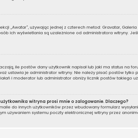
kcji „Awatar”, używając jednej z czterech metod: Gravatar, Galeria 
b ich wyświetlania są uzależnione od administratora witryny. Jeś
ają, ile postów dany użytkownik napisał lub jaki ma status na for
 ustawia je administrator witryny. Nie należy pisać postów tylko po
ziałań i moderator lub administrator obniży licznik postów takiego u
użytkownika witryna prosi mnie o zalogowanie. Dlaczego?
ile do innych użytkowników przez wbudowany formularz wysyłania e-
wym używaniem systemu poczty elektronicznej witryny przez anoni