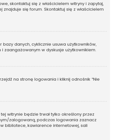
, skontaktuj się z właścicielem witryny i zapytaj,
 znajduje się forum. Skontaktuj się z właścicielem
ar bazy danych, cyklicznie usuwa użytkowników,
ywnym i zaangażowanym w dyskusje użytkownikiem.
dź na stronę logowania i kliknij odnośnik “Nie
tej witrynie będzie trwał tylko określony przez
wanym/zalogowaną, podczas logowania zaznacz
w bibliotece, kawiarence internetowej, sali