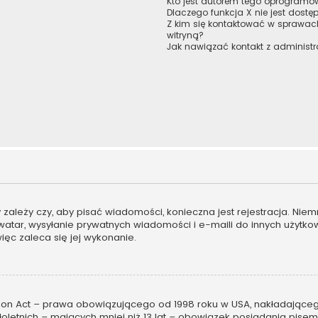
Kto jest autorem tego oprogram
Dlaczego funkcja X nie jest dostę
Z kim się kontaktować w sprawa
witryną?
Jak nawiązać kontakt z administr
ny zależy czy, aby pisać wiadomości, konieczna jest rejestracja. Ni
 awatar, wysyłanie prywatnych wiadomości i e-maili do innych użytk
więc zaleca się jej wykonanie.
tion Act – prawa obowiązującego od 1998 roku w USA, nakładającego 
oletnich – mających mniej niż 13 lat – obowiązek posiadania pis