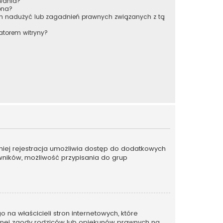
owania?
pna?
ch nadużyć lub zagadnień prawnych związanych z tą
atorem witryny?
emniej rejestracja umożliwia dostęp do dodatkowych
owników, możliwość przypisania do grup
na właścicieli stron internetowych, które
emnej zgody rodziców lub opiekunów prawnych na