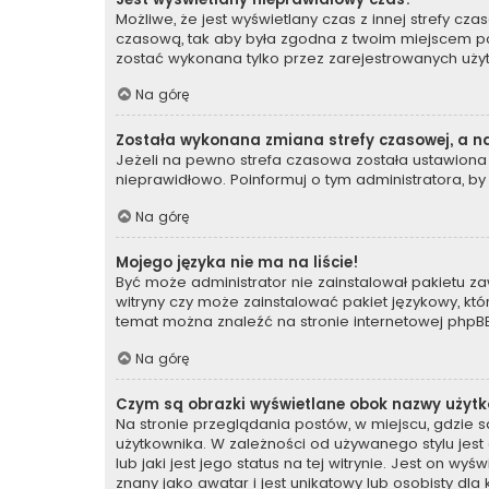
Możliwe, że jest wyświetlany czas z innej strefy czas
czasową, tak aby była zgodna z twoim miejscem poby
zostać wykonana tylko przez zarejestrowanych użyt
Na górę
Została wykonana zmiana strefy czasowej, a na
Jeżeli na pewno strefa czasowa została ustawiona 
nieprawidłowo. Poinformuj o tym administratora, by
Na górę
Mojego języka nie ma na liście!
Być może administrator nie zainstalował pakietu za
witryny czy może zainstalować pakiet językowy, któr
temat można znaleźć na stronie internetowej
phpBB
Na górę
Czym są obrazki wyświetlane obok nazwy użyt
Na stronie przeglądania postów, w miejscu, gdzie 
użytkownika. W zależności od używanego stylu jes
lub jaki jest jego status na tej witrynie. Jest on 
znany jako awatar i jest unikatowy lub osobisty dl