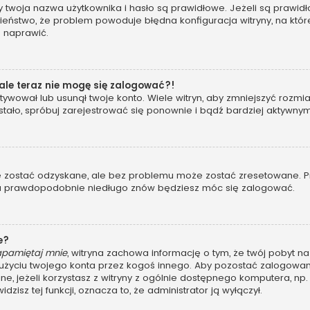
woja nazwa użytkownika i hasło są prawidłowe. Jeżeli są prawidłowe
eństwo, że problem powoduje błędna konfiguracja witryny, na której
o naprawić.
 ale teraz nie mogę się zalogować?!
ywował lub usunął twoje konto. Wiele witryn, aby zmniejszyć rozmi
 się stało, spróbuj zarejestrować się ponownie i bądź bardziej akt
ostać odzyskane, ale bez problemu może zostać zresetowane. Przej
, a prawdopodobnie niedługo znów będziesz móc się zalogować.
e?
apamiętaj mnie
, witryna zachowa informację o tym, że twój pobyt na 
u użyciu twojego konta przez kogoś innego. Aby pozostać zalogo
ane, jeżeli korzystasz z witryny z ogólnie dostępnego komputera, np. 
dzisz tej funkcji, oznacza to, że administrator ją wyłączył.