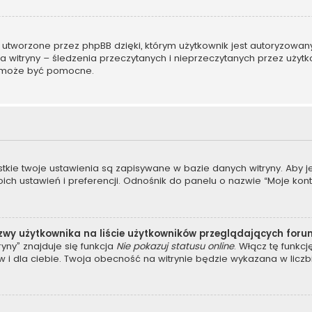
 utworzone przez phpBB dzięki, którym użytkownik jest autoryzowan
ora witryny – śledzenia przeczytanych i nieprzeczytanych przez użyt
 może być pomocne.
stkie twoje ustawienia są zapisywane w bazie danych witryny. Aby 
 ustawień i preferencji. Odnośnik do panelu o nazwie “Moje konto”
zwy użytkownika na liście użytkowników przeglądających for
yny” znajduje się funkcja
Nie pokazuj statusu online
. Włącz tę funkc
 i dla ciebie. Twoja obecność na witrynie będzie wykazana w liczb