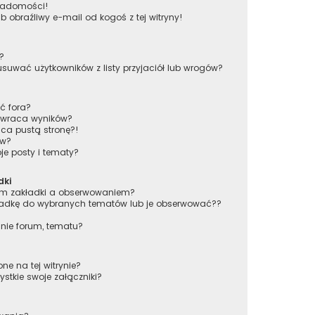
wiadomości!
obraźliwy e-mail od kogoś z tej witryny!
w?
wać użytkowników z listy przyjaciół lub wrogów?
ć fora?
 zwraca wyników?
ca pustą stronę?!
ów?
e posty i tematy?
dki
iem zakładki a obserwowaniem?
adkę do wybranych tematów lub je obserwować??
nie forum, tematu?
ne na tej witrynie?
stkie swoje załączniki?