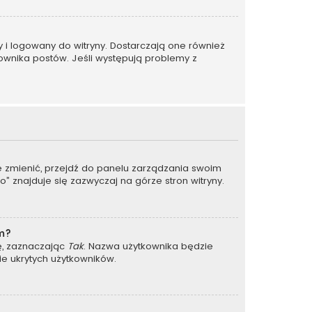
y i logowany do witryny. Dostarczają one również
kownika postów. Jeśli występują problemy z
je zmienić, przejdź do panelu zarządzania swoim
 znajduje się zazwyczaj na górze stron witryny.
um?
ję, zaznaczając
Tak
. Nazwa użytkownika będzie
ie ukrytych użytkowników.