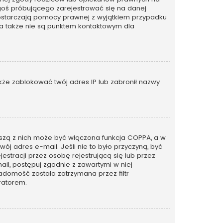
kogoś próbującego zarejestrować się na danej
ie dostarczają pomocy prawnej z wyjątkiem przypadku
 a także nie są punktem kontaktowym dla
także zablokować twój adres IP lub zabronił nazwy
rwszą z nich może być włączona funkcja COPPA, a w
wój adres e-mail. Jeśli nie to było przyczyną, być
tracji przez osobę rejestrującą się lub przez
ail, postępuj zgodnie z zawartymi w niej
adomość została zatrzymana przez filtr
ratorem.