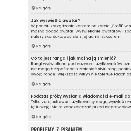
Na górę
Jak wyświetlić awatar?
W panelu zarządzania kontem na karcie „Profil” w se
można dodać awatar. Wyświetlanie awatarów i sposó
należy skontaktować się z jej administratorem.
Na górę
Co to jest ranga i jak można ją zmienić?
Rangi wyświetlane pod nazwami użytkowników oznacz
nie mogą bezpośrednio zmieniać stylu rang, ponieważ
swoją rangę. Większość witryn nie toleruje takich d
Na górę
Podczas próby wysłania wiadomości e-mail do 
Tylko zarejestrowani użytkownicy mogą wysyłać e-ma
tę funkcję. Ma to zabezpieczać przed nieprawidło
Na górę
Problemy z pisaniem