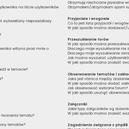
Otrzymuję niechciane prywatne 
tkownika na liście użytkowników
Otrzymałem/otrzymałam spam lub 
Przyjaciele i wrogowie
st wyświetlany nieprawidłowy
Co to jest lista przyjaciół i wrogó
W jaki sposób można dodawać/usu
?
Przeszukiwanie forów
W jaki sposób można przeszukiwa
wnika witryna prosi mnie o
Dlaczego moje wyszukiwanie nie
Dlaczego moje wyszukiwanie zwra
Jak można wyszukać użytkownik
W jaki sposób można znaleźć swoj
iedź w temacie?
Obserwowanie tematów i zakła
a?
Jaka jest różnica między dodan
W jaki sposób można dodać zakł
Jak obserwować wybrane forum?
W jaki sposób usunąć obserwowa
Załączniki
Jakie typy załączników są dozwolo
W jaki sposób można znaleźć wszy
e tworzenia tematu?
trony tematów?
Zagadnienia związane z phpBB