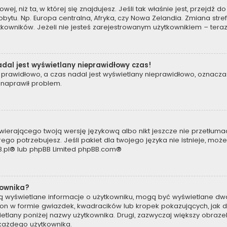
owej, niż ta, w której się znajdujesz. Jeśli tak właśnie jest, przejdź
tu. Np. Europa centralna, Afryka, czy Nowa Zelandia. Zmiana strefy
kowników. Jeżeli nie jesteś zarejestrowanym użytkownikiem – teraz
dal jest wyświetlany nieprawidłowy czas!
prawidłowo, a czas nadal jest wyświetlany nieprawidłowo, oznacza 
 naprawił problem.
wierającego twoją wersję językową albo nikt jeszcze nie przetłumac
ego potrzebujesz. Jeśli pakiet dla twojego języka nie istnieje, moż
.pl
® lub phpBB Limited
phpBB.com
®
kownika?
są wyświetlane informacje o użytkowniku, mogą być wyświetlane dwa
t on w formie gwiazdek, kwadracików lub kropek pokazujących, jak 
wyświetlany poniżej nazwy użytkownika. Drugi, zazwyczaj większy obra
a każdego użytkownika.