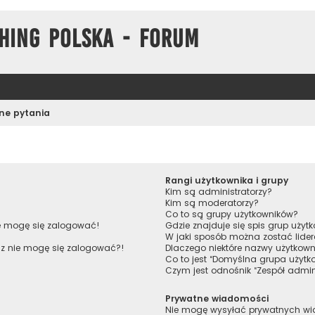
hing Polska - Forum
ne pytania
Rangi użytkownika i grupy
Kim są administratorzy?
Kim są moderatorzy?
Co to są grupy użytkowników?
ie mogę się zalogować!
Gdzie znajduje się spis grup uży
W jaki sposób można zostać lide
raz nie mogę się zalogować?!
Dlaczego niektóre nazwy użytkown
Co to jest “Domyślna grupa użytk
Czym jest odnośnik “Zespół admin
Prywatne wiadomości
Nie mogę wysyłać prywatnych w