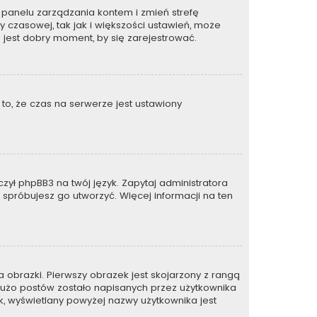
 do panelu zarządzania kontem i zmień strefę
 czasowej, tak jak i większości ustawień, może
 jest dobry moment, by się zarejestrować.
to, że czas na serwerze jest ustawiony
zył phpBB3 na twój język. Zapytaj administratora
e spróbujesz go utworzyć. Więcej informacji na ten
 obrazki. Pierwszy obrazek jest skojarzony z rangą
dużo postów zostało napisanych przez użytkownika
zek, wyświetlany powyżej nazwy użytkownika jest