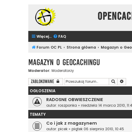
Opencac
Więcej…
FAQ
Forum OC PL
Strona główna
Magazyn o Geo
Magazyn o Geocachingu
Moderator:
Moderatorzy
Szukaj
Wys
Zablokowane
OGŁOSZENIA
RADOSNE OBWIESZCZENIE
autor:
roszponka
»
niedziela 14 marca 2010, 11:
TEMATY
Co i jak z magazynem
autor:
picek
»
piątek 06 sierpnia 2010, 10:45