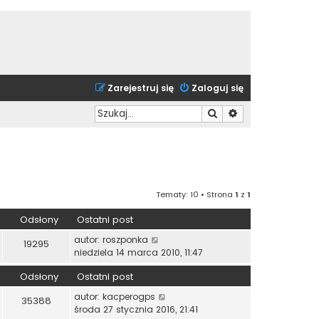
Zarejestruj się
Zaloguj się
Szukaj
Wyszukiwanie zaa
Tematy: 10 • Strona
1
z
1
Odsłony
Ostatni post
autor:
roszponka
19295
niedziela 14 marca 2010, 11:47
Odsłony
Ostatni post
autor:
kacperogps
35388
środa 27 stycznia 2016, 21:41