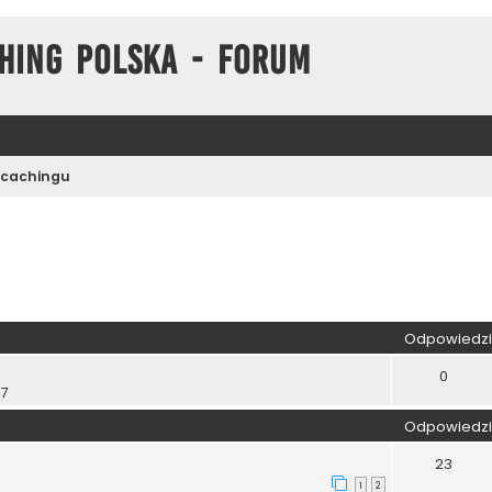
hing Polska - Forum
cachingu
zukiwanie zaawansowane
Odpowiedzi
0
47
Odpowiedzi
23
1
2