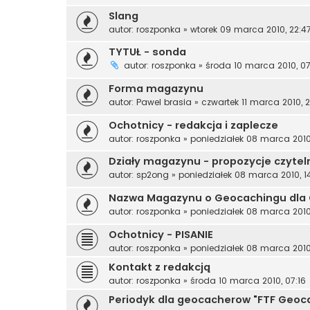
Slang
autor:
roszponka
»
wtorek 09 marca 2010, 22:4
TYTUŁ - sonda
autor:
roszponka
»
środa 10 marca 2010, 07
Forma magazynu
autor:
Pawel brasia
»
czwartek 11 marca 2010, 
Ochotnicy - redakcja i zaplecze
autor:
roszponka
»
poniedziałek 08 marca 2010
Działy magazynu - propozycje czytel
autor:
sp2ong
»
poniedziałek 08 marca 2010, 1
Nazwa Magazynu o Geocachingu dla
autor:
roszponka
»
poniedziałek 08 marca 2010,
Ochotnicy - PISANIE
autor:
roszponka
»
poniedziałek 08 marca 2010
Kontakt z redakcją
autor:
roszponka
»
środa 10 marca 2010, 07:16
Periodyk dla geocacherow "FTF Geoc