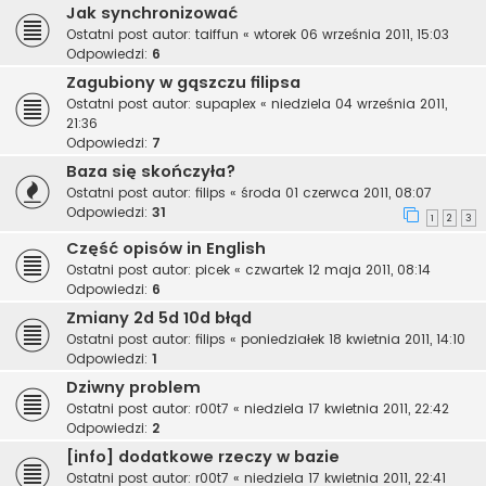
Jak synchronizować
Ostatni post autor:
taiffun
«
wtorek 06 września 2011, 15:03
Odpowiedzi:
6
Zagubiony w gąszczu filipsa
Ostatni post autor:
supaplex
«
niedziela 04 września 2011,
21:36
Odpowiedzi:
7
Baza się skończyła?
Ostatni post autor:
filips
«
środa 01 czerwca 2011, 08:07
Odpowiedzi:
31
1
2
3
Część opisów in English
Ostatni post autor:
picek
«
czwartek 12 maja 2011, 08:14
Odpowiedzi:
6
Zmiany 2d 5d 10d błąd
Ostatni post autor:
filips
«
poniedziałek 18 kwietnia 2011, 14:10
Odpowiedzi:
1
Dziwny problem
Ostatni post autor:
r00t7
«
niedziela 17 kwietnia 2011, 22:42
Odpowiedzi:
2
[info] dodatkowe rzeczy w bazie
Ostatni post autor:
r00t7
«
niedziela 17 kwietnia 2011, 22:41