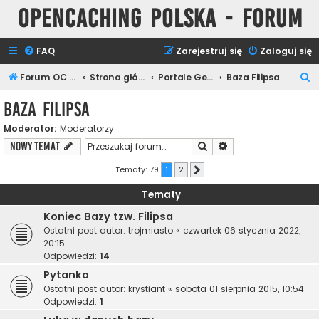
Opencaching Polska - Forum
FAQ
Zarejestruj się
Zaloguj się
S
Forum OC PL
Strona główna
Portale Geocachingowe
Baza Filipsa
z
Baza Filipsa
u
Moderator:
Moderatorzy
k
Szukaj
Wyszukiwanie zaawa
NOWY TEMAT
a
j
Tematy: 79
1
2
Następna
Tematy
Koniec Bazy tzw. Filipsa
Ostatni post autor:
trojmiasto
«
czwartek 06 stycznia 2022,
20:15
Odpowiedzi:
14
Pytanko
Ostatni post autor:
krystiant
«
sobota 01 sierpnia 2015, 10:54
Odpowiedzi:
1