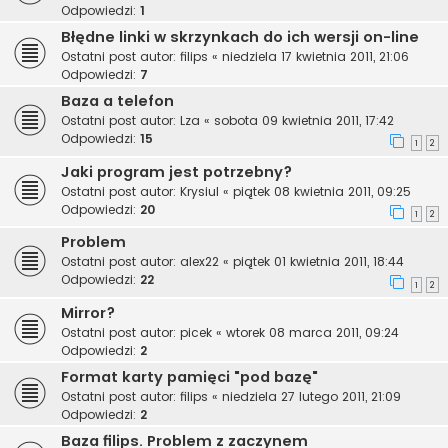
Odpowiedzi:
1
Błędne linki w skrzynkach do ich wersji on-line
Ostatni post autor:
filips
«
niedziela 17 kwietnia 2011, 21:06
Odpowiedzi:
7
Baza a telefon
Ostatni post autor:
Lza
«
sobota 09 kwietnia 2011, 17:42
Odpowiedzi:
15
1
2
Jaki program jest potrzebny?
Ostatni post autor:
Krysiul
«
piątek 08 kwietnia 2011, 09:25
Odpowiedzi:
20
1
2
Problem
Ostatni post autor:
alex22
«
piątek 01 kwietnia 2011, 18:44
Odpowiedzi:
22
1
2
Mirror?
Ostatni post autor:
picek
«
wtorek 08 marca 2011, 09:24
Odpowiedzi:
2
Format karty pamięci "pod bazę"
Ostatni post autor:
filips
«
niedziela 27 lutego 2011, 21:09
Odpowiedzi:
2
Baza filips. Problem z zaczynem