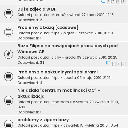
1
2
3
4
Duże zdjęcia w BF
Ostatni post autor:
MardoQ
«
wtorek 27 lipca 2010, 12:15
Odpowiedzi:
2
Problemy z bazą [czasowe]
Ostatni post autor:
filips
«
piątek 11 czerwca 2010, 16:59
Odpowiedzi:
1
Baza Filipsa na nawigacjach pracujacych pod
Windows CE
Ostatni post autor:
cichy
«
środa 09 czerwca 2010, 20:25
Odpowiedzi:
39
1
2
3
Problem z nieaktualnymi spoilerami
Ostatni post autor:
filips
«
sobota 08 maja 2010, 21:18
Odpowiedzi:
4
Nie działa "centrum mobilnosci OC" -
aktualizacja
Ostatni post autor:
etnamars
«
czwartek 29 kwietnia 2010,
14:19
Odpowiedzi:
1
problemy z zipem bazy
Ostatni post autor:
filips
«
czwartek 15 kwietnia 2010, 18:54