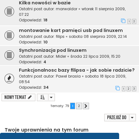
Kilka nowości w bazie
Ostatni post autor:
marwaldor
«
wtorek 11 sierpnia 2009,
07:22
Odpowiedzi:
18
1
2
montowanie kart pamięci usb pod linuxem
Ostatni post autor:
filips
«
sobota 08 sierpnia 2009, 22:14
Odpowiedzi:
10
Synchronizacja pod linuxem
Ostatni post autor:
Mider
«
środa 22 lipca 2009, 15:20
Odpowiedzi:
4
Funkcjonalnosc bazy filipsa - jak sobie radzicie?
Ostatni post autor:
Pawel brasia
«
sobota 18 lipca 2009,
08:54
Odpowiedzi:
34
1
2
3
NOWY TEMAT
Tematy: 79
1
2
Następna
Przejdź do
Twoje uprawnienia na tym forum
Nie możesz
tworzyć nowych tematów