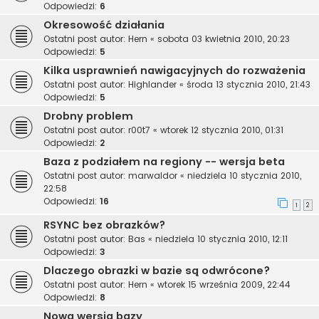
Odpowiedzi:
6
Okresowość działania
Ostatni post autor:
Hern
«
sobota 03 kwietnia 2010, 20:23
Odpowiedzi:
5
Kilka usprawnień nawigacyjnych do rozważenia
Ostatni post autor:
Highlander
«
środa 13 stycznia 2010, 21:43
Odpowiedzi:
5
Drobny problem
Ostatni post autor:
r00t7
«
wtorek 12 stycznia 2010, 01:31
Odpowiedzi:
2
Baza z podziałem na regiony -- wersja beta
Ostatni post autor:
marwaldor
«
niedziela 10 stycznia 2010,
22:58
Odpowiedzi:
16
1
2
RSYNC bez obrazków?
Ostatni post autor:
Bas
«
niedziela 10 stycznia 2010, 12:11
Odpowiedzi:
3
Dlaczego obrazki w bazie są odwrócone?
Ostatni post autor:
Hern
«
wtorek 15 września 2009, 22:44
Odpowiedzi:
8
Nowa wersja bazy