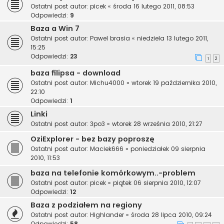
Ostatni post autor:
picek
«
środa 16 lutego 2011, 08:53
Odpowiedzi:
9
Baza a Win 7
Ostatni post autor:
Pawel brasia
«
niedziela 13 lutego 2011,
15:25
Odpowiedzi:
23
1
2
baza filipsa - download
Ostatni post autor:
Michu4000
«
wtorek 19 października 2010,
22:10
Odpowiedzi:
1
Linki
Ostatni post autor:
3po3
«
wtorek 28 września 2010, 21:27
OziExplorer - bez bazy poproszę
Ostatni post autor:
Maciek666
«
poniedziałek 09 sierpnia
2010, 11:53
baza na telefonie komórkowym..-problem
Ostatni post autor:
picek
«
piątek 06 sierpnia 2010, 12:07
Odpowiedzi:
12
Baza z podziałem na regiony
Ostatni post autor:
Highlander
«
środa 28 lipca 2010, 09:24
Odpowiedzi:
58