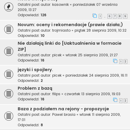
Ostatni post autor:
kasownik
«
poniedziałek 07 września
2009, 13:27
Odpowiedzi:
126
1
6
7
8
9
…
Novum: oceny i rekomendacje (prawie działa;)
Ostatni post autor:
trojmiasto
«
piątek 28 sierpnia 2009, 10:32
Odpowiedzi:
10
Nie działają linki do [Uaktualnienia w formacie
ZIP]
Ostatni post autor:
picek
«
wtorek 25 sierpnia 2009, 21:27
Odpowiedzi:
16
1
2
języki i spojlery.
Ostatni post autor:
picek
«
poniedziałek 24 sierpnia 2009, 16:11
Odpowiedzi:
2
Problem z bazą
Ostatni post autor:
filips
«
czwartek 13 sierpnia 2009, 19:03
Odpowiedzi:
16
1
2
Baza z podziałem na rejony - propozycje
Ostatni post autor:
Pawel brasia
«
wtorek 11 sierpnia 2009,
17:01
Odpowiedzi:
8