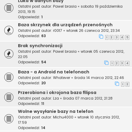
Luka w danych bazy
Ostatni post autor:
Pawel brasia
«
sobota 19 października
2013, 19:15
Odpowiedzi:
1
Baza skrzynek dla urządzeń przenośnych
Ostatni post autor:
r00t7
«
wtorek 26 czerwca 2012, 23:34
Odpowiedzi:
63
1
2
3
4
5
Brak synchronizacji
Ostatni post autor:
Pawel brasia
«
wtorek 05 czerwca 2012,
22:05
Odpowiedzi:
54
1
2
3
4
Baza - a Android na telefonach
Ostatni post autor:
Whatever
«
środa 14 marca 2012, 22:46
Odpowiedzi:
20
1
2
Przerobiona i okrojona baza filipsa
Ostatni post autor:
Lza
«
środa 07 marca 2012, 21:28
Odpowiedzi:
11
Wolne wysyłanie bazy na telefon
Ostatni post autor:
Michu4000
«
wtorek 10 stycznia 2012,
17:59
Odpowiedzi:
14