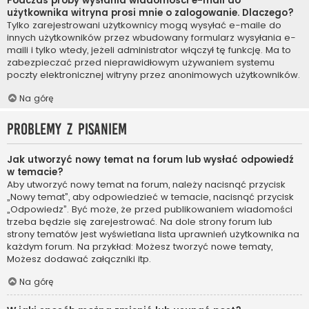
Podczas próby wysłania wiadomości e-mail do
użytkownika witryna prosi mnie o zalogowanie. Dlaczego?
Tylko zarejestrowani użytkownicy mogą wysyłać e-maile do
innych użytkowników przez wbudowany formularz wysyłania e-
maili i tylko wtedy, jeżeli administrator włączył tę funkcję. Ma to
zabezpieczać przed nieprawidłowym używaniem systemu
poczty elektronicznej witryny przez anonimowych użytkowników.
Na górę
Problemy z pisaniem
Jak utworzyć nowy temat na forum lub wysłać odpowiedź
w temacie?
Aby utworzyć nowy temat na forum, należy nacisnąć przycisk
„Nowy temat”, aby odpowiedzieć w temacie, nacisnąć przycisk
„Odpowiedz”. Być może, że przed publikowaniem wiadomości
trzeba będzie się zarejestrować. Na dole strony forum lub
strony tematów jest wyświetlana lista uprawnień użytkownika na
każdym forum. Na przykład: Możesz tworzyć nowe tematy,
Możesz dodawać załączniki itp.
Na górę