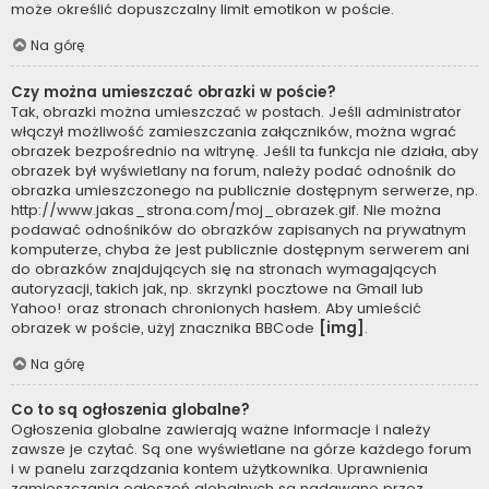
może określić dopuszczalny limit emotikon w poście.
Na górę
Czy można umieszczać obrazki w poście?
Tak, obrazki można umieszczać w postach. Jeśli administrator
włączył możliwość zamieszczania załączników, można wgrać
obrazek bezpośrednio na witrynę. Jeśli ta funkcja nie działa, aby
obrazek był wyświetlany na forum, należy podać odnośnik do
obrazka umieszczonego na publicznie dostępnym serwerze, np.
http://www.jakas_strona.com/moj_obrazek.gif. Nie można
podawać odnośników do obrazków zapisanych na prywatnym
komputerze, chyba że jest publicznie dostępnym serwerem ani
do obrazków znajdujących się na stronach wymagających
autoryzacji, takich jak, np. skrzynki pocztowe na Gmail lub
Yahoo! oraz stronach chronionych hasłem. Aby umieścić
obrazek w poście, użyj znacznika BBCode
[img]
.
Na górę
Co to są ogłoszenia globalne?
Ogłoszenia globalne zawierają ważne informacje i należy
zawsze je czytać. Są one wyświetlane na górze każdego forum
i w panelu zarządzania kontem użytkownika. Uprawnienia
zamieszczania ogłoszeń globalnych są nadawane przez