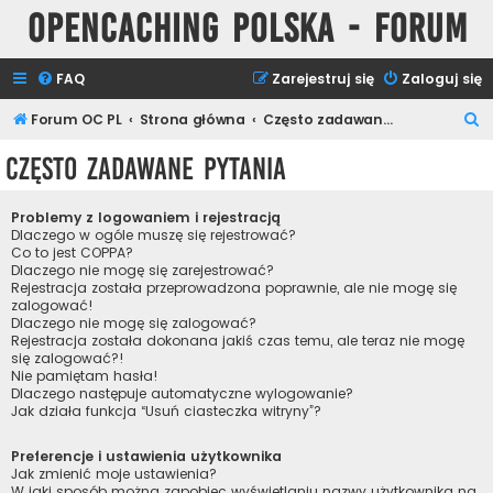
Opencaching Polska - Forum
FAQ
Zarejestruj się
Zaloguj się
S
Forum OC PL
Strona główna
Często zadawane pytania
z
Często zadawane pytania
u
k
Problemy z logowaniem i rejestracją
a
Dlaczego w ogóle muszę się rejestrować?
Co to jest COPPA?
j
Dlaczego nie mogę się zarejestrować?
Rejestracja została przeprowadzona poprawnie, ale nie mogę się
zalogować!
Dlaczego nie mogę się zalogować?
Rejestracja została dokonana jakiś czas temu, ale teraz nie mogę
się zalogować?!
Nie pamiętam hasła!
Dlaczego następuje automatyczne wylogowanie?
Jak działa funkcja “Usuń ciasteczka witryny”?
Preferencje i ustawienia użytkownika
Jak zmienić moje ustawienia?
W jaki sposób można zapobiec wyświetlaniu nazwy użytkownika na