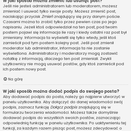
W jaki sposób można zmienić lub usunąć post?
Jeśli nie jesteś administratorem lub moderatorem, możesz
zmieniać i usuwać tylko swoje posty. Możesz zmienić post,
naciskając przycisk
Zmień
znajdujący się przy danym poście.
Czasami można to zrobić tylko przez pewien czas po jego
napisaniu. Jeżeli ktoś odpowiedział na ten post, pod twoim
postem pojawi się informacja ile razy i kiedy ostatni raz post był
zmieniany. Informacja ta wyświetli się tylko wtedy, jeśli ktoś
zamieścił pod tym postem kolejny post. Jeśli post zmienił
moderator lub administrator, informacja ta nie zostanie
wyświetlona. Administratorzy i moderatorzy mogą zostawić
notatkę z informacją, dlaczego ten post zmieniali. Zwykli
użytkownicy nie mogą usuwać postów, gdy ktoś zamieścił pod
ich postem nowy post.
Na górę
W jaki sposób można dodać podpis do swojego posta?
Aby dodawać podpis do posta, należy go najpierw utworzyć w
panelu użytkownika. Aby dołączyć do danej wiadomości swój
podpis, zaznacz funkcję
Dołącz podpis
znajdującą się w
formularzu tworzenia wiadomości. Możesz także domyślnie
dodawać podpis do wszystkich swoich postów, zaznaczając
odpowiednią funkcję w panelu użytkownika. Po uaktywnieniu tej
funkcji, za każdym razem pisząc post, możesz zdecydować o