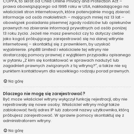
COPPA, to skrót od Child Online Privacy and Protection Act –
prawa obowiązującego od 1998 roku w USA, nakładającego na
właścicieli stron internetowych, które potencjalnie mogą zbierać
informacje od osób małoletnich – mających mniej niż 13 lat –
obowiązek posiadania pisemnej zgody rodziców lub opiekunów
prawnych na zbieranie informacji prywatnych od osób poniżej
13 roku życia. Jeżeli nie masz pewności czy to dotyczy ciebie
jako kogoś próbującego zarejestrować się na danej witrynie
internetowej – skontaktuj się z prawnikiem, by uzyskać
wyjaśnienie. phpBB Limited i właściciele tej witryny nie
dostarczają pomocy prawnej z wyjątkiem przypadku opisanego
w pytaniu „Z kim się kontaktować w sprawach nadużyć lub
zagadnień prawnych związanych z tą witryną?”, a także nie są
punktem kontaktowym dla wszelkiego rodzaju porad prawnych.
Na górę
Dlaczego nie mogę się zarejestrować?
Być może właściciel witryny wyłączył funkcję rejestracji, aby nie
rejestrowały się nowe osoby. Właściciel witryny mógł także
zablokować twój adres IP lub zabronił nazwy użytkownika, którą
próbujesz zarejestrować. W sprawie pomocy skontaktuj się z
administratorem witryny.
Na górę