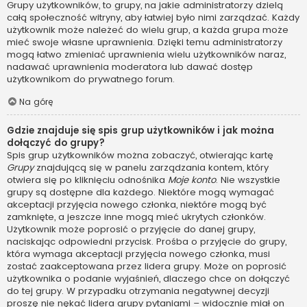
Grupy użytkowników, to grupy, na jakie administratorzy dzielą
całą społeczność witryny, aby łatwiej było nimi zarządzać. Każdy
użytkownik może należeć do wielu grup, a każda grupa może
mieć swoje własne uprawnienia. Dzięki temu administratorzy
mogą łatwo zmieniać uprawnienia wielu użytkowników naraz,
nadawać uprawnienia moderatora lub dawać dostęp
użytkownikom do prywatnego forum.
Na górę
Gdzie znajduje się spis grup użytkowników i jak można
dołączyć do grupy?
Spis grup użytkowników można zobaczyć, otwierając kartę
Grupy
znajdującą się w panelu zarządzania kontem, który
otwiera się po kliknięciu odnośnika
Moje konto
. Nie wszystkie
grupy są dostępne dla każdego. Niektóre mogą wymagać
akceptacji przyjęcia nowego członka, niektóre mogą być
zamknięte, a jeszcze inne mogą mieć ukrytych członków.
Użytkownik może poprosić o przyjęcie do danej grupy,
naciskając odpowiedni przycisk. Prośba o przyjęcie do grupy,
która wymaga akceptacji przyjęcia nowego członka, musi
zostać zaakceptowana przez lidera grupy. Może on poprosić
użytkownika o podanie wyjaśnień, dlaczego chce on dołączyć
do tej grupy. W przypadku otrzymania negatywnej decyzji
proszę nie nękać lidera grupy pytaniami – widocznie miał on