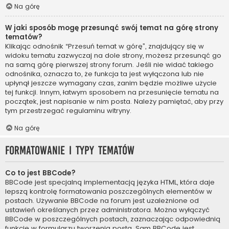
Na górę
W jaki sposób mogę przesunąć swój temat na górę strony
tematów?
Klikając odnośnik “Przesuń temat w górę”, znajdujący się w
widoku tematu zazwyczaj na dole strony, możesz przesunąć go
na samą górę pierwszej strony forum. Jeśli nie widać takiego
odnośnika, oznacza to, że funkcja ta jest wyłączona lub nie
upłynął jeszcze wymagany czas, zanim będzie możliwe użycie
tej funkcji. Innym, łatwym sposobem na przesunięcie tematu na
początek, jest napisanie w nim posta. Należy pamiętać, aby przy
tym przestrzegać regulaminu witryny.
Na górę
Formatowanie i typy tematów
Co to jest BBCode?
BBCode jest specjalną implementacją języka HTML, która daje
lepszą kontrolę formatowania poszczególnych elementów w
postach. Używanie BBCode na forum jest uzależnione od
ustawień określanych przez administratora. Można wyłączyć
BBCode w poszczególnych postach, zaznaczając odpowiednią
funkcję w formularzu tworzenia posta. Sam BBCode jest