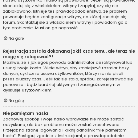
nazwa użytkownika i hasło są prawidłowe. Jeżeli są prawidłowe,
skontaktuj się z właścicielem witryny i zapytaj, czy cię nie
zablokowano. Istnieje też prawdopodobieństwo, że problem
powoduje błędna konfiguracja witryny, na której znajduje się
forum. Skontaktuj się z właścicielem witryny i powiadom go o
tym problemie. Musi on go naprawić.
Na górę
Rejestracja została dokonana jakiś czas temu, ale teraz nie
mogę się zalogować?!
Możliwe, że z jakiegoś powodu administrator dezaktywował lub
usunął twoje konto. Wiele witryn, aby zmniejszyć rozmiar bazy
danych, cyklicznie usuwa użytkowników, którzy nic nie pisali
przez dłuższy czas. Jeśli tak się stało, spróbuj zarejestrować się
ponownie i bądź bardziej aktywnym i zaangażowanym w
dyskusje użytkownikiem.
Na górę
Nie pamiętam hasła!
Zachowaj spokój! Twoje hasło wprawdzie nie może zostać
odzyskane, ale bez problemu może zostać zresetowane.
Przejdź na stronę logowania i kliknij odnośnik “Nie pamiętam
hasła”. Postępuj zgodnie z instrukcjami, a prawdopodobnie