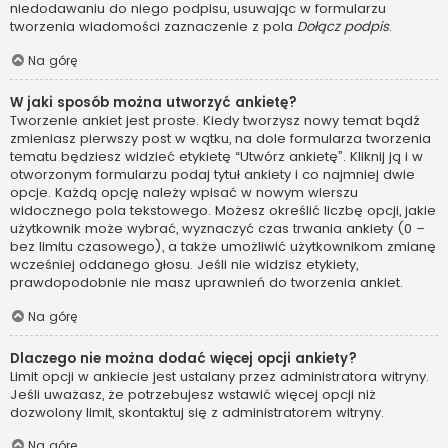
niedodawaniu do niego podpisu, usuwając w formularzu
tworzenia wiadomości zaznaczenie z pola
Dołącz podpis
.
Na górę
W jaki sposób można utworzyć ankietę?
Tworzenie ankiet jest proste. Kiedy tworzysz nowy temat bądź
zmieniasz pierwszy post w wątku, na dole formularza tworzenia
tematu będziesz widzieć etykietę “Utwórz ankietę”. Kliknij ją i w
otworzonym formularzu podaj tytuł ankiety i co najmniej dwie
opcje. Każdą opcję należy wpisać w nowym wierszu
widocznego pola tekstowego. Możesz określić liczbę opcji, jakie
użytkownik może wybrać, wyznaczyć czas trwania ankiety (0 –
bez limitu czasowego), a także umożliwić użytkownikom zmianę
wcześniej oddanego głosu. Jeśli nie widzisz etykiety,
prawdopodobnie nie masz uprawnień do tworzenia ankiet.
Na górę
Dlaczego nie można dodać więcej opcji ankiety?
Limit opcji w ankiecie jest ustalany przez administratora witryny.
Jeśli uważasz, że potrzebujesz wstawić więcej opcji niż
dozwolony limit, skontaktuj się z administratorem witryny.
Na górę