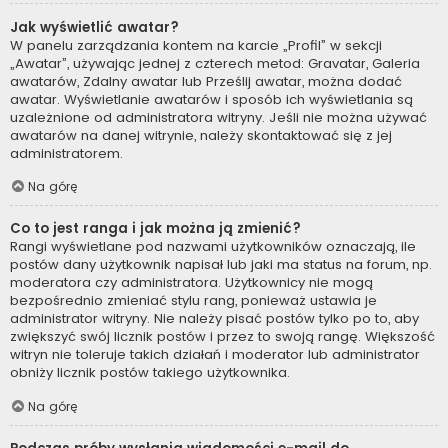
Jak wyświetlić awatar?
W panelu zarządzania kontem na karcie „Profil” w sekcji
„Awatar”, używając jednej z czterech metod: Gravatar, Galeria
awatarów, Zdalny awatar lub Prześlij awatar, można dodać
awatar. Wyświetlanie awatarów i sposób ich wyświetlania są
uzależnione od administratora witryny. Jeśli nie można używać
awatarów na danej witrynie, należy skontaktować się z jej
administratorem.
Na górę
Co to jest ranga i jak można ją zmienić?
Rangi wyświetlane pod nazwami użytkowników oznaczają, ile
postów dany użytkownik napisał lub jaki ma status na forum, np.
moderatora czy administratora. Użytkownicy nie mogą
bezpośrednio zmieniać stylu rang, ponieważ ustawia je
administrator witryny. Nie należy pisać postów tylko po to, aby
zwiększyć swój licznik postów i przez to swoją rangę. Większość
witryn nie toleruje takich działań i moderator lub administrator
obniży licznik postów takiego użytkownika.
Na górę