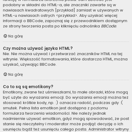
podobny w składni do HTML-a, ale znaczniki zawarte są w
nawiasach kwadratowych [przykład] zamiast w używanych w
HTML-u nawiasach ostrych <przykład>. Aby uzyskać więcej
informacji o BBCode, zapoznaj się z przewodnikiem dostępnym
ze strony tworzenia posta po kliknięciu odnośnika
BBCode
.
Na górę
Czy można używać języka HTML?
Nie. Nie można używać i przetwarzać znaczników HTML na tej
witrynie. Większość formatowania, które dostarcza HTML, można
uzyskać, używając BBCode.
Na górę
Co to są są emotikony?
Emotikony, zwane też uśmieszkami, to małe obrazki, które mogą
być użyte do wyrażania emocji. Do wyrażania emocji można też
stosować krótkie kody, np. :) oznacza radość, podczas gdy :(
smutek. Pełna lista emotikon jest dostępna z poziomu
formularza tworzenia wiadomości. Nie należy jednak
nadmiernie używać emotikon, gdyż mogą spowodować, że post
stanie się nieczytelny i moderator może podjąć decyzję o ich
usunięciu bądź też usunięciu całego posta. Administrator witryny