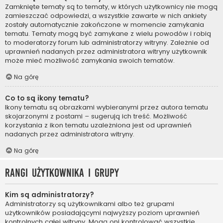
Zamknięte tematy są to tematy, w których użytkownicy nie mogą
zamieszczać odpowiedzi, a wszystkie zawarte w nich ankiety
zostały automatycznie zakończone w momencie zamykania
tematu. Tematy mogą być zamykane z wielu powodów i robią
to moderatorzy forum lub administratorzy witryny. Zależnie od
uprawnień nadanych przez administratora witryny użytkownik
może mieć możliwość zamykania swoich tematów.
Na górę
Co to są ikony tematu?
Ikony tematu są obrazkami wybieranymi przez autora tematu
skojarzonymi z postami – sugerują ich treść. Możliwość
korzystania z ikon tematu uzależniona jest od uprawnień
nadanych przez administratora witryny.
Na górę
Rangi użytkownika i grupy
Kim są administratorzy?
Administratorzy są użytkownikami albo też grupami
użytkowników posiadającymi najwyższy poziom uprawnień
kontrolnych całej witryny. Mogą oni kontrolować wszystkie