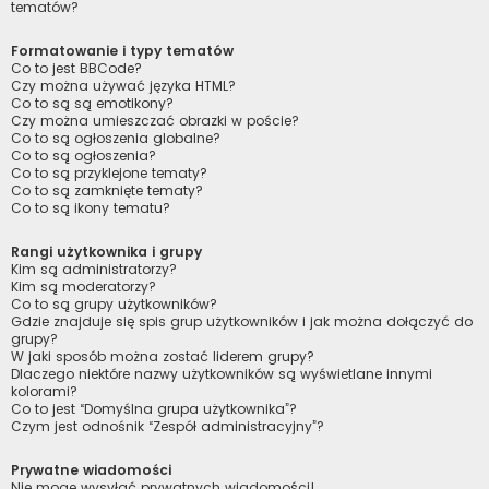
tematów?
Formatowanie i typy tematów
Co to jest BBCode?
Czy można używać języka HTML?
Co to są są emotikony?
Czy można umieszczać obrazki w poście?
Co to są ogłoszenia globalne?
Co to są ogłoszenia?
Co to są przyklejone tematy?
Co to są zamknięte tematy?
Co to są ikony tematu?
Rangi użytkownika i grupy
Kim są administratorzy?
Kim są moderatorzy?
Co to są grupy użytkowników?
Gdzie znajduje się spis grup użytkowników i jak można dołączyć do
grupy?
W jaki sposób można zostać liderem grupy?
Dlaczego niektóre nazwy użytkowników są wyświetlane innymi
kolorami?
Co to jest “Domyślna grupa użytkownika”?
Czym jest odnośnik “Zespół administracyjny”?
Prywatne wiadomości
Nie mogę wysyłać prywatnych wiadomości!