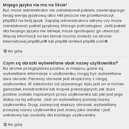
Mojego języka nie ma na liście!
Być może administrator nie zainstalował pakietu zawierającego
twoją wersję językową albo nikt jeszcze nie przetłumaczył
phpBB3 na twój język. Zapytaj administratora witryny czy może
zainstalować pakiet językowy, którego potrzebujesz. Jeśli pakiet
dla twojego języka nie istnieje, może spróbujesz go utworzyć.
Więcej informacji na ten temat można znaleźć na stronie
internetowej
phpBB.pl
® lub phpBB Limited
phpBB.com
®
Na górę
Czym są obrazki wyświetlane obok nazwy użytkownika?
Na stronie przeglądania postów, w miejscu, gdzie są
wyświetlane informacje o użytkowniku, mogą być wyświetlane
dwa obrazki. Pierwszy obrazek jest skojarzony z rangą
użytkownika. W zależności od używanego stylu jest on w formie
gwiazdek, kwadracików lub kropek pokazujących, jak dużo
postów zostało napisanych przez użytkownika lub jaki jest jego
status na tej witrynie. Jest on wyświetlany poniżej nazwy
użytkownika. Drugi, zazwyczaj większy obrazek, wyświetlany
powyżej nazwy użytkownika jest znany jako awatar i jest
unikatowy lub osobisty dla każdego użytkownika.
Na górę