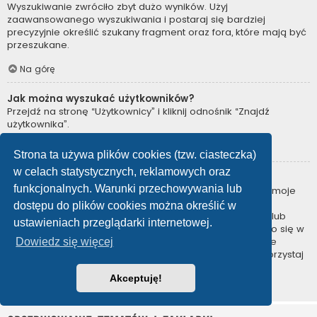
Wyszukiwanie zwróciło zbyt dużo wyników. Użyj
zaawansowanego wyszukiwania i postaraj się bardziej
precyzyjnie określić szukany fragment oraz fora, które mają być
przeszukane.
Na górę
Jak można wyszukać użytkowników?
Przejdź na stronę “Użytkownicy” i kliknij odnośnik “Znajdź
użytkownika”.
Na górę
Strona ta używa plików cookies (tzw. ciasteczka)
w celach statystycznych, reklamowych oraz
W jaki sposób można znaleźć swoje posty i tematy?
funkcjonalnych. Warunki przechowywania lub
Swoje posty można znaleźć, klikając odnośnik “Wyświetl moje
posty” znajdujący się w panelu zarządzania kontem lub
dostępu do plików cookies można określić w
odnośnik “Posty użytkownika” na stronie swojego profilu lub
ustawieniach przeglądarki internetowej.
wybierając „Twoje posty” z menu „Więcej…” znajdującego się w
górnym lewym rogu witryny. Jeśli chcesz wyszukać swoje
Dowiedz się więcej
tematy, użyj strony wyszukiwania zaawansowanego i skorzystaj
z odpowiednich funkcji.
Akceptuję!
Na górę