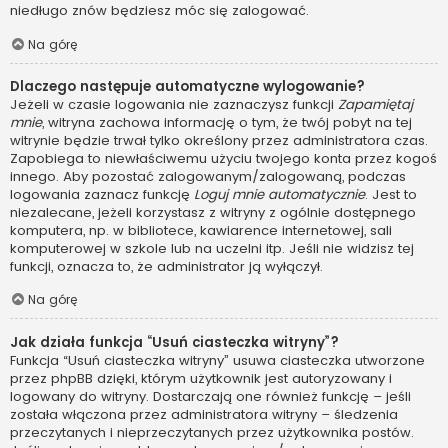
niedługo znów będziesz móc się zalogować.
Na górę
Dlaczego następuje automatyczne wylogowanie?
Jeżeli w czasie logowania nie zaznaczysz funkcji
Zapamiętaj
mnie
, witryna zachowa informację o tym, że twój pobyt na tej
witrynie będzie trwał tylko określony przez administratora czas.
Zapobiega to niewłaściwemu użyciu twojego konta przez kogoś
innego. Aby pozostać zalogowanym/zalogowaną, podczas
logowania zaznacz funkcję
Loguj mnie automatycznie
. Jest to
niezalecane, jeżeli korzystasz z witryny z ogólnie dostępnego
komputera, np. w bibliotece, kawiarence internetowej, sali
komputerowej w szkole lub na uczelni itp. Jeśli nie widzisz tej
funkcji, oznacza to, że administrator ją wyłączył.
Na górę
Jak działa funkcja “Usuń ciasteczka witryny”?
Funkcja “Usuń ciasteczka witryny” usuwa ciasteczka utworzone
przez phpBB dzięki, którym użytkownik jest autoryzowany i
logowany do witryny. Dostarczają one również funkcję – jeśli
została włączona przez administratora witryny – śledzenia
przeczytanych i nieprzeczytanych przez użytkownika postów.