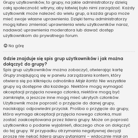
Grupy użytkowników, to grupy, na jakie administratorzy dzielą
całą społeczność witryny, aby łatwiej było nimi zarządzać. Każdy
użytkownik może należeć do wielu grup, a każda grupa może
mieć swoje własne uprawnienia. Dzięki temu administratorzy
mogą łatwo zmieniać uprawnienia wielu użytkowników naraz,
nadawać uprawnienia moderatora lub dawać dostęp
użytkownikom do prywatnego forum.
Na górę
Gdzie znajduje się spis grup użytkowników i jak można
dołączyć do grupy?
Spis grup użytkowników można zobaczyć, otwierając kartę
Grupy
znajdującą się w panelu zarządzania kontem, który
otwiera się po kliknięciu odnośnika
Moje konto
. Nie wszystkie
grupy są dostępne dla każdego. Niektóre mogą wymagać
akceptacji przyjęcia nowego członka, niektóre mogą być
zamknięte, a jeszcze inne mogą mieć ukrytych członków.
Użytkownik może poprosić o przyjęcie do danej grupy,
naciskając odpowiedni przycisk. Prośba o przyjęcie do grupy,
która wymaga akceptacji przyjęcia nowego członka, musi
zostać zaakceptowana przez lidera grupy. Może on poprosić
użytkownika o podanie wyjaśnień, dlaczego chce on dołączyć
do tej grupy. W przypadku otrzymania negatywnej decyzji
proszę nie nękać lidera grupy pytaniami – widocznie miał on