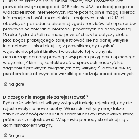
COPPA, to skrót od Child Online Privacy and Protection Act –
prawa obowiązującego od 1998 roku w USA, nakładającego na
właścicieli stron internetowych, które potencjalnie mogą zbierać
informacje od osób małoletnich – mających mniej niż 13 lat –
obowiązek posiadania pisemnej zgody rodziców lub opiekunów
prawnych na zbieranie informacji prywatnych od osób poniżej
13 roku życia. Jeżeli nie masz pewności czy to dotyczy ciebie
jako kogoś próbującego zarejestrować się na danej witrynie
internetowej – skontaktuj się z prawnikiem, by uzyskać
wyjaśnienie. phpBB Limited i właściciele tej witryny nie
dostarczają pomocy prawnej z wyjątkiem przypadku opisanego
w pytaniu „Z kim się kontaktować w sprawach nadużyć lub
zagadnień prawnych związanych z tą witryną?”, a także nie są
punktem kontaktowym dla wszelkiego rodzaju porad prawnych.
Na górę
Dlaczego nie mogę się zarejestrować?
Być może właściciel witryny wyłączył funkcję rejestracji, aby nie
rejestrowały się nowe osoby. Właściciel witryny mógł także
zablokować twój adres IP lub zabronił nazwy użytkownika, którą
próbujesz zarejestrować. W sprawie pomocy skontaktuj się z
administratorem witryny.
Na górę