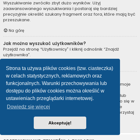
Wyszukiwanie zwróciło zbyt dużo wyników. Użyj
zaawansowanego wyszukiwania i postaraj się bardziej
precyzyjnie określić szukany fragment oraz fora, które mają być
przeszukane.
Na górę
Jak można wyszukać użytkowników?
Przejdź na stronę “Użytkownicy” i kliknij odnośnik “Znajdź
użytkownika”.
Na górę
Strona ta używa plików cookies (tzw. ciasteczka)
w celach statystycznych, reklamowych oraz
W jaki sposób można znaleźć swoje posty i tematy?
funkcjonalnych. Warunki przechowywania lub
Swoje posty można znaleźć, klikając odnośnik “Wyświetl moje
posty” znajdujący się w panelu zarządzania kontem lub
dostępu do plików cookies można określić w
odnośnik “Posty użytkownika” na stronie swojego profilu lub
ustawieniach przeglądarki internetowej.
wybierając „Twoje posty” z menu „Więcej…” znajdującego się w
górnym lewym rogu witryny. Jeśli chcesz wyszukać swoje
Dowiedz się więcej
tematy, użyj strony wyszukiwania zaawansowanego i skorzystaj
z odpowiednich funkcji.
Akceptuję!
Na górę