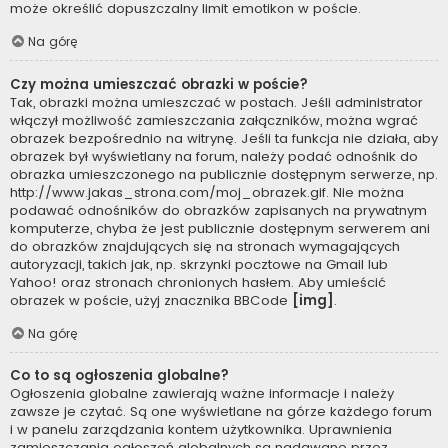
może określić dopuszczalny limit emotikon w poście.
Na górę
Czy można umieszczać obrazki w poście?
Tak, obrazki można umieszczać w postach. Jeśli administrator
włączył możliwość zamieszczania załączników, można wgrać
obrazek bezpośrednio na witrynę. Jeśli ta funkcja nie działa, aby
obrazek był wyświetlany na forum, należy podać odnośnik do
obrazka umieszczonego na publicznie dostępnym serwerze, np.
http://www.jakas_strona.com/moj_obrazek.gif. Nie można
podawać odnośników do obrazków zapisanych na prywatnym
komputerze, chyba że jest publicznie dostępnym serwerem ani
do obrazków znajdujących się na stronach wymagających
autoryzacji, takich jak, np. skrzynki pocztowe na Gmail lub
Yahoo! oraz stronach chronionych hasłem. Aby umieścić
obrazek w poście, użyj znacznika BBCode
[img]
.
Na górę
Co to są ogłoszenia globalne?
Ogłoszenia globalne zawierają ważne informacje i należy
zawsze je czytać. Są one wyświetlane na górze każdego forum
i w panelu zarządzania kontem użytkownika. Uprawnienia
zamieszczania ogłoszeń globalnych są nadawane przez