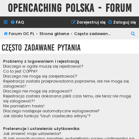
Opencaching Polska - Forum
FAQ
Zarejestruj się
Zaloguj się
S
Forum OC PL
Strona główna
Często zadawane pytania
z
Często zadawane pytania
u
k
Problemy z logowaniem i rejestracją
a
Dlaczego w ogóle muszę się rejestrować?
Co to jest COPPA?
j
Dlaczego nie mogę się zarejestrować?
Rejestracja została przeprowadzona poprawnie, ale nie mogę się
zalogować!
Dlaczego nie mogę się zalogować?
Rejestracja została dokonana jakiś czas temu, ale teraz nie mogę
się zalogować?!
Nie pamiętam hasła!
Dlaczego następuje automatyczne wylogowanie?
Jak działa funkcja “Usuń ciasteczka witryny”?
Preferencje i ustawienia użytkownika
Jak zmienić moje ustawienia?
W jaki sposób można zapobiec wyświetlaniu nazwy użytkownika na