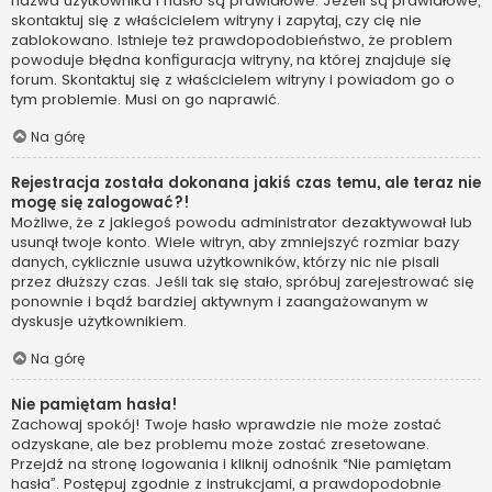
nazwa użytkownika i hasło są prawidłowe. Jeżeli są prawidłowe,
skontaktuj się z właścicielem witryny i zapytaj, czy cię nie
zablokowano. Istnieje też prawdopodobieństwo, że problem
powoduje błędna konfiguracja witryny, na której znajduje się
forum. Skontaktuj się z właścicielem witryny i powiadom go o
tym problemie. Musi on go naprawić.
Na górę
Rejestracja została dokonana jakiś czas temu, ale teraz nie
mogę się zalogować?!
Możliwe, że z jakiegoś powodu administrator dezaktywował lub
usunął twoje konto. Wiele witryn, aby zmniejszyć rozmiar bazy
danych, cyklicznie usuwa użytkowników, którzy nic nie pisali
przez dłuższy czas. Jeśli tak się stało, spróbuj zarejestrować się
ponownie i bądź bardziej aktywnym i zaangażowanym w
dyskusje użytkownikiem.
Na górę
Nie pamiętam hasła!
Zachowaj spokój! Twoje hasło wprawdzie nie może zostać
odzyskane, ale bez problemu może zostać zresetowane.
Przejdź na stronę logowania i kliknij odnośnik “Nie pamiętam
hasła”. Postępuj zgodnie z instrukcjami, a prawdopodobnie