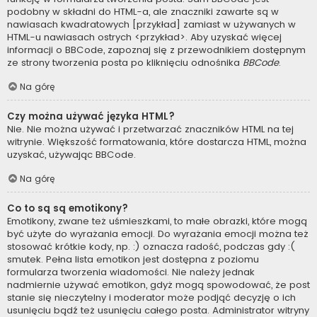
podobny w składni do HTML-a, ale znaczniki zawarte są w
nawiasach kwadratowych [przykład] zamiast w używanych w
HTML-u nawiasach ostrych <przykład>. Aby uzyskać więcej
informacji o BBCode, zapoznaj się z przewodnikiem dostępnym
ze strony tworzenia posta po kliknięciu odnośnika
BBCode
.
Na górę
Czy można używać języka HTML?
Nie. Nie można używać i przetwarzać znaczników HTML na tej
witrynie. Większość formatowania, które dostarcza HTML, można
uzyskać, używając BBCode.
Na górę
Co to są są emotikony?
Emotikony, zwane też uśmieszkami, to małe obrazki, które mogą
być użyte do wyrażania emocji. Do wyrażania emocji można też
stosować krótkie kody, np. :) oznacza radość, podczas gdy :(
smutek. Pełna lista emotikon jest dostępna z poziomu
formularza tworzenia wiadomości. Nie należy jednak
nadmiernie używać emotikon, gdyż mogą spowodować, że post
stanie się nieczytelny i moderator może podjąć decyzję o ich
usunięciu bądź też usunięciu całego posta. Administrator witryny