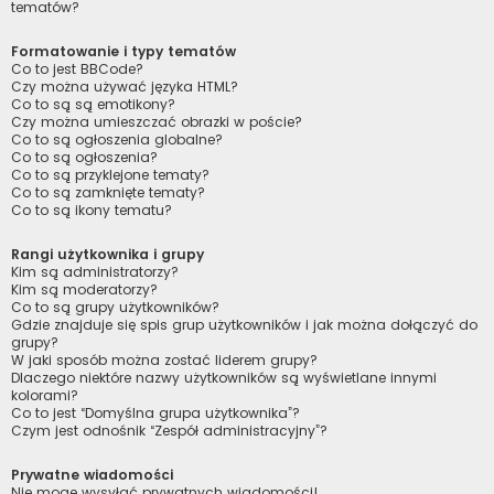
tematów?
Formatowanie i typy tematów
Co to jest BBCode?
Czy można używać języka HTML?
Co to są są emotikony?
Czy można umieszczać obrazki w poście?
Co to są ogłoszenia globalne?
Co to są ogłoszenia?
Co to są przyklejone tematy?
Co to są zamknięte tematy?
Co to są ikony tematu?
Rangi użytkownika i grupy
Kim są administratorzy?
Kim są moderatorzy?
Co to są grupy użytkowników?
Gdzie znajduje się spis grup użytkowników i jak można dołączyć do
grupy?
W jaki sposób można zostać liderem grupy?
Dlaczego niektóre nazwy użytkowników są wyświetlane innymi
kolorami?
Co to jest “Domyślna grupa użytkownika”?
Czym jest odnośnik “Zespół administracyjny”?
Prywatne wiadomości
Nie mogę wysyłać prywatnych wiadomości!