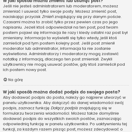
W jaki sposób można zmienić lub usunąć post?
Jeśli nie jesteś administratorem lub moderatorem, możesz
zmieniać i usuwać tylko swoje posty. Możesz zmienić post,
naciskając przycisk
Zmień
znajdujący się przy danym poście.
Czasami można to zrobić tylko przez pewien czas po jego
napisaniu. Jeżeli ktoś odpowiedział na ten post, pod twoim
postem pojawi się informacja ile razy i kiedy ostatni raz post był
zmieniany. Informacja ta wyświetli się tylko wtedy, jeśli ktoś
zamieścił pod tym postem kolejny post. Jeśli post zmienił
moderator lub administrator, informacja ta nie zostanie
wyświetlona. Administratorzy i moderatorzy mogą zostawić
notatkę z informacją, dlaczego ten post zmieniali. Zwykli
użytkownicy nie mogą usuwać postów, gdy ktoś zamieścił pod
ich postem nowy post.
Na górę
W jaki sposób można dodać podpis do swojego posta?
Aby dodawać podpis do posta, należy go najpierw utworzyć w
panelu użytkownika. Aby dołączyć do danej wiadomości swój
podpis, zaznacz funkcję
Dołącz podpis
znajdującą się w
formularzu tworzenia wiadomości. Możesz także domyślnie
dodawać podpis do wszystkich swoich postów, zaznaczając
odpowiednią funkcję w panelu użytkownika. Po uaktywnieniu tej
funkcji, za każdym razem pisząc post, możesz zdecydować o