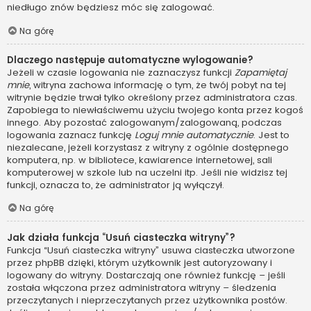
niedługo znów będziesz móc się zalogować.
Na górę
Dlaczego następuje automatyczne wylogowanie?
Jeżeli w czasie logowania nie zaznaczysz funkcji
Zapamiętaj
mnie
, witryna zachowa informację o tym, że twój pobyt na tej
witrynie będzie trwał tylko określony przez administratora czas.
Zapobiega to niewłaściwemu użyciu twojego konta przez kogoś
innego. Aby pozostać zalogowanym/zalogowaną, podczas
logowania zaznacz funkcję
Loguj mnie automatycznie
. Jest to
niezalecane, jeżeli korzystasz z witryny z ogólnie dostępnego
komputera, np. w bibliotece, kawiarence internetowej, sali
komputerowej w szkole lub na uczelni itp. Jeśli nie widzisz tej
funkcji, oznacza to, że administrator ją wyłączył.
Na górę
Jak działa funkcja “Usuń ciasteczka witryny”?
Funkcja “Usuń ciasteczka witryny” usuwa ciasteczka utworzone
przez phpBB dzięki, którym użytkownik jest autoryzowany i
logowany do witryny. Dostarczają one również funkcję – jeśli
została włączona przez administratora witryny – śledzenia
przeczytanych i nieprzeczytanych przez użytkownika postów.