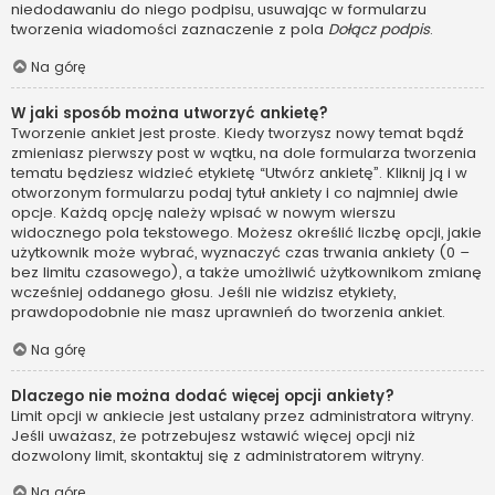
niedodawaniu do niego podpisu, usuwając w formularzu
tworzenia wiadomości zaznaczenie z pola
Dołącz podpis
.
Na górę
W jaki sposób można utworzyć ankietę?
Tworzenie ankiet jest proste. Kiedy tworzysz nowy temat bądź
zmieniasz pierwszy post w wątku, na dole formularza tworzenia
tematu będziesz widzieć etykietę “Utwórz ankietę”. Kliknij ją i w
otworzonym formularzu podaj tytuł ankiety i co najmniej dwie
opcje. Każdą opcję należy wpisać w nowym wierszu
widocznego pola tekstowego. Możesz określić liczbę opcji, jakie
użytkownik może wybrać, wyznaczyć czas trwania ankiety (0 –
bez limitu czasowego), a także umożliwić użytkownikom zmianę
wcześniej oddanego głosu. Jeśli nie widzisz etykiety,
prawdopodobnie nie masz uprawnień do tworzenia ankiet.
Na górę
Dlaczego nie można dodać więcej opcji ankiety?
Limit opcji w ankiecie jest ustalany przez administratora witryny.
Jeśli uważasz, że potrzebujesz wstawić więcej opcji niż
dozwolony limit, skontaktuj się z administratorem witryny.
Na górę