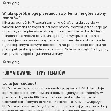
Na górę
W jaki sposób mogę przesunąć swój temat na górę strony
tematów?
Klikając odnośnik “Przesuń temat w górę”, znajdujący się w
widoku tematu zazwyczaj na dole strony, możesz przesunąć go
na samą górę pierwszej strony forum. Jeśli nie widać takiego
odnośnika, oznacza to, że funkcja ta jest wyłączona lub nie
upłynął jeszcze wymagany czas, zanim będzie możliwe użycie
tej funkcji. Innym, łatwym sposobem na przesunięcie tematu na
początek, jest napisanie w nim posta. Należy pamiętać, aby przy
tym przestrzegać regulaminu witryny.
Na górę
Formatowanie i typy tematów
Co to jest BBCode?
BBCode jest specjalną implementacją języka HTML, która daje
lepszą kontrolę formatowania poszczególnych elementów w
postach. Używanie BBCode na forum jest uzależnione od
ustawień określanych przez administratora. Można wyłączyć
BBCode w poszczególnych postach, zaznaczając odpowiednią
funkcję w formularzu tworzenia posta. Sam BBCode jest