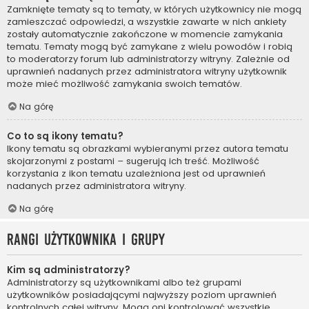
Zamknięte tematy są to tematy, w których użytkownicy nie mogą
zamieszczać odpowiedzi, a wszystkie zawarte w nich ankiety
zostały automatycznie zakończone w momencie zamykania
tematu. Tematy mogą być zamykane z wielu powodów i robią
to moderatorzy forum lub administratorzy witryny. Zależnie od
uprawnień nadanych przez administratora witryny użytkownik
może mieć możliwość zamykania swoich tematów.
Na górę
Co to są ikony tematu?
Ikony tematu są obrazkami wybieranymi przez autora tematu
skojarzonymi z postami – sugerują ich treść. Możliwość
korzystania z ikon tematu uzależniona jest od uprawnień
nadanych przez administratora witryny.
Na górę
Rangi użytkownika i grupy
Kim są administratorzy?
Administratorzy są użytkownikami albo też grupami
użytkowników posiadającymi najwyższy poziom uprawnień
kontrolnych całej witryny. Mogą oni kontrolować wszystkie