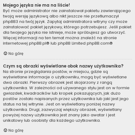
Mojego języka nie ma na liście!
Być może administrator nie zainstalował pakietu zawierającego
twoją wersję językową albo nikt jeszcze nie przetłumaczył
phpBB3 na twój język. Zapytaj administratora witryny czy może
zainstalować pakiet językowy, którego potrzebujesz. Jeśli pakiet
dla twojego języka nie istnieje, może spróbujesz go utworzyć.
Więcej informacji na ten temat można znaleźć na stronie
internetowej
phpBB.pl
® lub phpBB Limited
phpBB.com
®
Na górę
Czym są obrazki wyświetlane obok nazwy użytkownika?
Na stronie przeglądania postów, w miejscu, gdzie są
wyświetlane informacje o użytkowniku, mogą być wyświetlane
dwa obrazki. Pierwszy obrazek jest skojarzony z rangą
użytkownika. W zależności od używanego stylu jest on w formie
gwiazdek, kwadracików lub kropek pokazujących, jak dużo
postów zostało napisanych przez użytkownika lub jaki jest jego
status na tej witrynie. Jest on wyświetlany poniżej nazwy
użytkownika. Drugi, zazwyczaj większy obrazek, wyświetlany
powyżej nazwy użytkownika jest znany jako awatar i jest
unikatowy lub osobisty dla każdego użytkownika.
Na górę