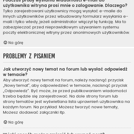
Podczas próby wysłania wiadomości e-mail do
użytkownika witryna prosi mnie o zalogowanie. Dlaczego?
Tylko zarejestrowani użytkownicy mogą wysyłać e-maile do
innych użytkowników przez wbudowany formularz wysyłania e-
maili i tylko wtedy, jeżeli administrator włączył tę funkcję. Ma to
zabezpieczać przed nieprawidłowym używaniem systemu
poczty elektronicznej witryny przez anonimowych użytkowników.
Na górę
Problemy z pisaniem
Jak utworzyć nowy temat na forum lub wysłać odpowiedź
w temacie?
Aby utworzyć nowy temat na forum, należy nacisnąć przycisk
„Nowy temat”, aby odpowiedzieć w temacie, nacisnąć przycisk
„Odpowiedz”. Być może, że przed publikowaniem wiadomości
trzeba będzie się zarejestrować. Na dole strony forum lub
strony tematów jest wyświetlana lista uprawnień użytkownika na
każdym forum. Na przykład: Możesz tworzyć nowe tematy,
Możesz dodawać załączniki itp.
Na górę