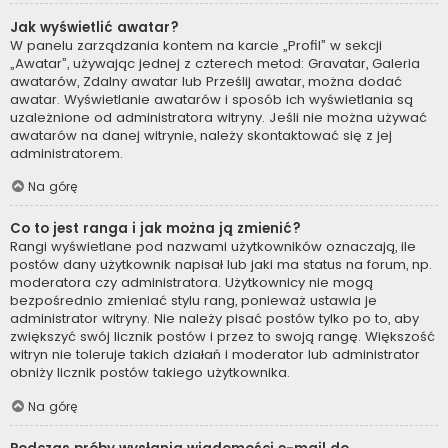
Jak wyświetlić awatar?
W panelu zarządzania kontem na karcie „Profil” w sekcji
„Awatar”, używając jednej z czterech metod: Gravatar, Galeria
awatarów, Zdalny awatar lub Prześlij awatar, można dodać
awatar. Wyświetlanie awatarów i sposób ich wyświetlania są
uzależnione od administratora witryny. Jeśli nie można używać
awatarów na danej witrynie, należy skontaktować się z jej
administratorem.
Na górę
Co to jest ranga i jak można ją zmienić?
Rangi wyświetlane pod nazwami użytkowników oznaczają, ile
postów dany użytkownik napisał lub jaki ma status na forum, np.
moderatora czy administratora. Użytkownicy nie mogą
bezpośrednio zmieniać stylu rang, ponieważ ustawia je
administrator witryny. Nie należy pisać postów tylko po to, aby
zwiększyć swój licznik postów i przez to swoją rangę. Większość
witryn nie toleruje takich działań i moderator lub administrator
obniży licznik postów takiego użytkownika.
Na górę