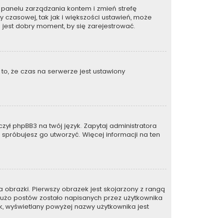
 do panelu zarządzania kontem i zmień strefę
 czasowej, tak jak i większości ustawień, może
 jest dobry moment, by się zarejestrować.
to, że czas na serwerze jest ustawiony
zył phpBB3 na twój język. Zapytaj administratora
e spróbujesz go utworzyć. Więcej informacji na ten
 obrazki. Pierwszy obrazek jest skojarzony z rangą
dużo postów zostało napisanych przez użytkownika
zek, wyświetlany powyżej nazwy użytkownika jest