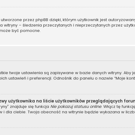
 utworzone przez phpBB dzięki, którym użytkownik jest autoryzowan
ora witryny – śledzenia przeczytanych i nieprzeczytanych przez użyt
 może być pomocne.
stkie twoje ustawienia są zapisywane w bazie danych witryny. Aby 
 ustawień i preferencji. Odnośnik do panelu o nazwie “Moje konto”
zwy użytkownika na liście użytkowników przeglądających for
yny” znajduje się funkcja
Nie pokazuj statusu online
. Włącz tę funkc
 i dla ciebie. Twoja obecność na witrynie będzie wykazana w liczb