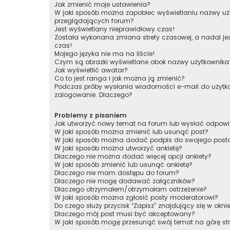
Jak zmienić moje ustawienia?
W jaki sposób można zapobiec wyświetlaniu nazwy uży
przeglądających forum?
Jest wyświetlany nieprawidłowy czas!
Została wykonana zmiana strefy czasowej, a nadal je
czas!
Mojego języka nie ma na liście!
Czym są obrazki wyświetlane obok nazwy użytkownika
Jak wyświetlić awatar?
Co to jest ranga i jak można ją zmienić?
Podczas próby wysłania wiadomości e-mail do użytko
zalogowanie. Dlaczego?
Problemy z pisaniem
Jak utworzyć nowy temat na forum lub wysłać odpow
W jaki sposób można zmienić lub usunąć post?
W jaki sposób można dodać podpis do swojego post
W jaki sposób można utworzyć ankietę?
Dlaczego nie można dodać więcej opcji ankiety?
W jaki sposób zmienić lub usunąć ankietę?
Dlaczego nie mam dostępu do forum?
Dlaczego nie mogę dodawać załączników?
Dlaczego otrzymałem/otrzymałam ostrzeżenie?
W jaki sposób można zgłosić posty moderatorowi?
Do czego służy przycisk “Zapisz” znajdujący się w okni
Dlaczego mój post musi być akceptowany?
W jaki sposób mogę przesunąć swój temat na górę s