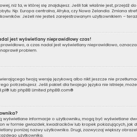
owej, niż ta, w której się znajdujesz. Jeśli tak właśnie jest, przejdź
tu. Np. Europa centralna, Afryka, czy Nowa Zelandia. Zmiana strefy
kowników. Jeżeli nie jesteś zarejestrowanym użytkownikiem – teraz
dal jest wyświetlany nieprawidłowy czas!
prawidłowo, a czas nadal jest wyświetlany nieprawidłowo, oznacza 
 naprawił problem.
wierającego twoją wersję językową albo nikt jeszcze nie przetłumac
ego potrzebujesz. Jeśli pakiet dla twojego języka nie istnieje, moż
.pl
® lub phpBB Limited
phpBB.com
®
kownika?
są wyświetlane informacje o użytkowniku, mogą być wyświetlane dwa
t on w formie gwiazdek, kwadracików lub kropek pokazujących, jak 
wyświetlany poniżej nazwy użytkownika. Drugi, zazwyczaj większy obra
a każdego użytkownika.