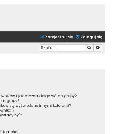
Zarejestruj się
Zaloguj się
Szukaj
Wyszukiwanie zaa
tkowników i jak można dołączyć do grupy?
rem grupy?
ików są wyświetlane innymi kolorami?
ownika”?
istracyjny”?
iadomości!