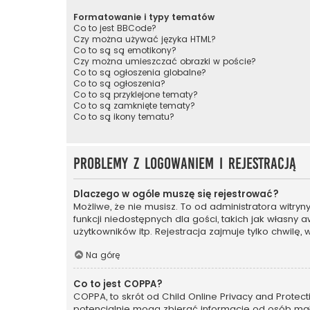
Formatowanie i typy tematów
Co to jest BBCode?
Czy można używać języka HTML?
Co to są są emotikony?
Czy można umieszczać obrazki w poście?
Co to są ogłoszenia globalne?
Co to są ogłoszenia?
Co to są przyklejone tematy?
Co to są zamknięte tematy?
Co to są ikony tematu?
Problemy z logowaniem i rejestracją
Dlaczego w ogóle muszę się rejestrować?
Możliwe, że nie musisz. To od administratora witry
funkcji niedostępnych dla gości, takich jak własny
użytkowników itp. Rejestracja zajmuje tylko chwilę, 
Na górę
Co to jest COPPA?
COPPA, to skrót od Child Online Privacy and Protec
potencjalnie mogą zbierać informacje od osób mał