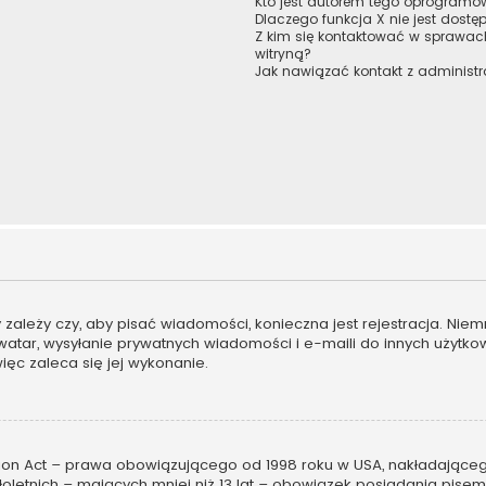
Kto jest autorem tego oprogram
Dlaczego funkcja X nie jest dostę
Z kim się kontaktować w sprawa
witryną?
Jak nawiązać kontakt z administr
ny zależy czy, aby pisać wiadomości, konieczna jest rejestracja. Ni
 awatar, wysyłanie prywatnych wiadomości i e-maili do innych użytk
więc zaleca się jej wykonanie.
tion Act – prawa obowiązującego od 1998 roku w USA, nakładającego 
oletnich – mających mniej niż 13 lat – obowiązek posiadania pis