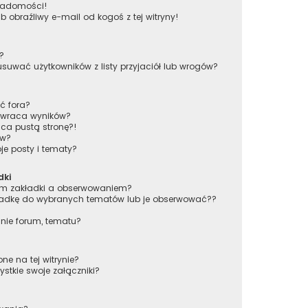
wiadomości!
obraźliwy e-mail od kogoś z tej witryny!
w?
wać użytkowników z listy przyjaciół lub wrogów?
ć fora?
 zwraca wyników?
ca pustą stronę?!
ów?
e posty i tematy?
dki
iem zakładki a obserwowaniem?
adkę do wybranych tematów lub je obserwować??
nie forum, tematu?
ne na tej witrynie?
stkie swoje załączniki?