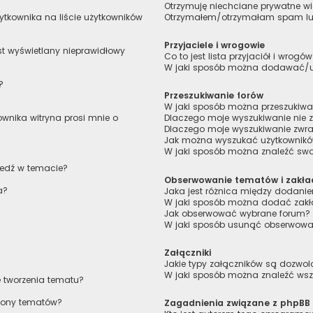
Otrzymuję niechciane prywatne 
tkownika na liście użytkowników
Otrzymałem/otrzymałam spam lub 
Przyjaciele i wrogowie
st wyświetlany nieprawidłowy
Co to jest lista przyjaciół i wrogó
W jaki sposób można dodawać/usu
?
Przeszukiwanie forów
W jaki sposób można przeszukiwa
wnika witryna prosi mnie o
Dlaczego moje wyszukiwanie nie
Dlaczego moje wyszukiwanie zwra
Jak można wyszukać użytkownik
W jaki sposób można znaleźć swoj
iedź w temacie?
Obserwowanie tematów i zakła
a?
Jaka jest różnica między dodan
W jaki sposób można dodać zakł
Jak obserwować wybrane forum?
W jaki sposób usunąć obserwowa
Załączniki
Jakie typy załączników są dozwolo
W jaki sposób można znaleźć wszy
e tworzenia tematu?
trony tematów?
Zagadnienia związane z phpBB