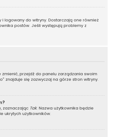
y i logowany do witryny. Dostarczają one również
kownika postów. Jeśli występują problemy z
je zmienić, przejdź do panelu zarządzania swoim
 znajduje się zazwyczaj na górze stron witryny.
um?
ję, zaznaczając
Tak
. Nazwa użytkownika będzie
ie ukrytych użytkowników.