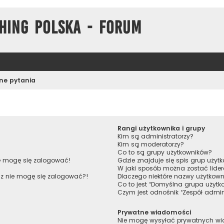
hing Polska - Forum
ne pytania
Rangi użytkownika i grupy
Kim są administratorzy?
Kim są moderatorzy?
Co to są grupy użytkowników?
ie mogę się zalogować!
Gdzie znajduje się spis grup uży
W jaki sposób można zostać lide
raz nie mogę się zalogować?!
Dlaczego niektóre nazwy użytkown
Co to jest “Domyślna grupa użytk
Czym jest odnośnik “Zespół admin
Prywatne wiadomości
Nie mogę wysyłać prywatnych w