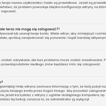
woja nazwa użytkownika i hasło są prawidłowe. Jeżeli są prawidłowe
eństwo, że problem powoduje błędna konfiguracja witryny, na której
o naprawić.
 ale teraz nie mogę się zalogować?!
ywował lub usunął twoje konto. Wiele witryn, aby zmniejszyć rozmi
 się stało, spróbuj zarejestrować się ponownie i bądź bardziej akt
ostać odzyskane, ale bez problemu może zostać zresetowane. Przej
, a prawdopodobnie niedługo znów będziesz móc się zalogować.
e?
apamiętaj mnie
, witryna zachowa informację o tym, że twój pobyt na 
u użyciu twojego konta przez kogoś innego. Aby pozostać zalogo
ane, jeżeli korzystasz z witryny z ogólnie dostępnego komputera, np. 
dzisz tej funkcji, oznacza to, że administrator ją wyłączył.