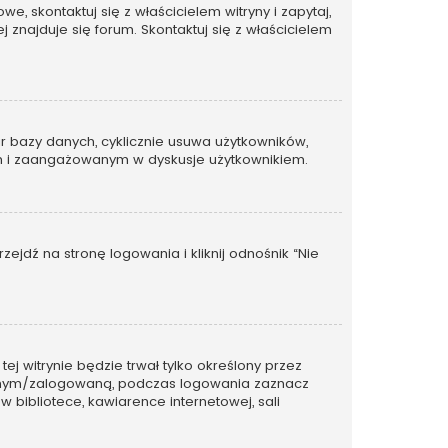
, skontaktuj się z właścicielem witryny i zapytaj,
 znajduje się forum. Skontaktuj się z właścicielem
ar bazy danych, cyklicznie usuwa użytkowników,
ywnym i zaangażowanym w dyskusje użytkownikiem.
dź na stronę logowania i kliknij odnośnik “Nie
tej witrynie będzie trwał tylko określony przez
wanym/zalogowaną, podczas logowania zaznacz
w bibliotece, kawiarence internetowej, sali