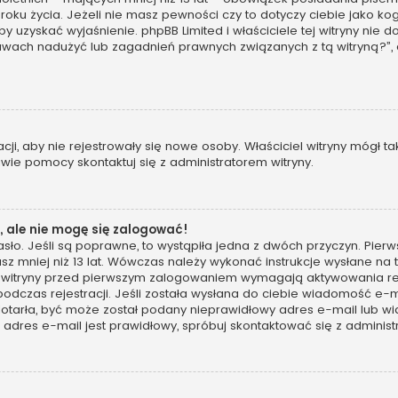
 roku życia. Jeżeli nie masz pewności czy to dotyczy ciebie jako 
, by uzyskać wyjaśnienie. phpBB Limited i właściciele tej witryny n
awach nadużyć lub zagadnień prawnych związanych z tą witryną?”,
racji, aby nie rejestrowały się nowe osoby. Właściciel witryny mógł 
wie pomocy skontaktuj się z administratorem witryny.
 ale nie mogę się zalogować!
sło. Jeśli są poprawne, to wystąpiła jedna z dwóch przyczyn. Pie
sz mniej niż 13 lat. Wówczas należy wykonać instrukcje wysłane na t
 witryny przed pierwszym zalogowaniem wymagają aktywowania rejes
podczas rejestracji. Jeśli została wysłana do ciebie wiadomość e-m
 dotarła, być może został podany nieprawidłowy adres e-mail lub wi
dres e-mail jest prawidłowy, spróbuj skontaktować się z administ