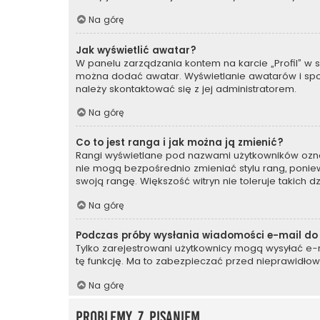
Na górę
Jak wyświetlić awatar?
W panelu zarządzania kontem na karcie „Profil” w se
można dodać awatar. Wyświetlanie awatarów i sposó
należy skontaktować się z jej administratorem.
Na górę
Co to jest ranga i jak można ją zmienić?
Rangi wyświetlane pod nazwami użytkowników oznacz
nie mogą bezpośrednio zmieniać stylu rang, ponieważ
swoją rangę. Większość witryn nie toleruje takich d
Na górę
Podczas próby wysłania wiadomości e-mail do 
Tylko zarejestrowani użytkownicy mogą wysyłać e-ma
tę funkcję. Ma to zabezpieczać przed nieprawidło
Na górę
Problemy z pisaniem