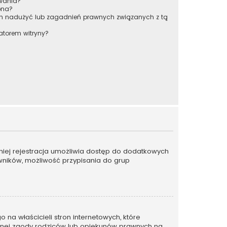
owania?
pna?
ch nadużyć lub zagadnień prawnych związanych z tą
atorem witryny?
emniej rejestracja umożliwia dostęp do dodatkowych
owników, możliwość przypisania do grup
na właścicieli stron internetowych, które
emnej zgody rodziców lub opiekunów prawnych na