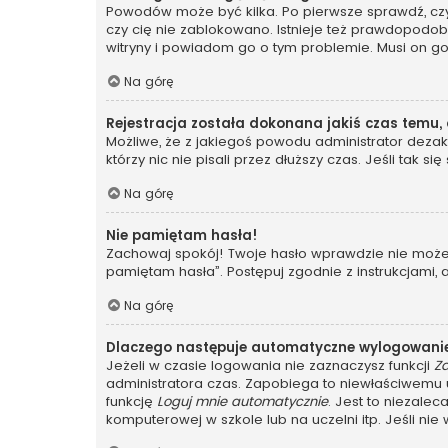
Powodów może być kilka. Po pierwsze sprawdź, czy t
czy cię nie zablokowano. Istnieje też prawdopodobi
witryny i powiadom go o tym problemie. Musi on g
Na górę
Rejestracja została dokonana jakiś czas temu,
Możliwe, że z jakiegoś powodu administrator dezakt
którzy nic nie pisali przez dłuższy czas. Jeśli tak
Na górę
Nie pamiętam hasła!
Zachowaj spokój! Twoje hasło wprawdzie nie może z
pamiętam hasła”. Postępuj zgodnie z instrukcjami
Na górę
Dlaczego następuje automatyczne wylogowani
Jeżeli w czasie logowania nie zaznaczysz funkcji
Z
administratora czas. Zapobiega to niewłaściwem
funkcję
Loguj mnie automatycznie
. Jest to niezalec
komputerowej w szkole lub na uczelni itp. Jeśli nie wi