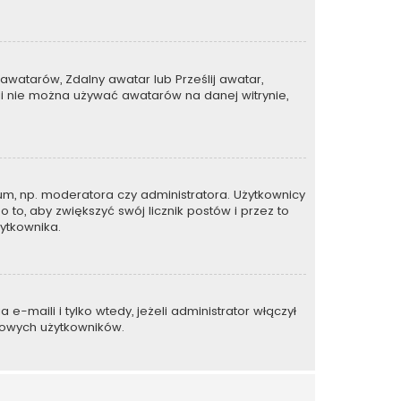
awatarów, Zdalny awatar lub Prześlij awatar,
li nie można używać awatarów na danej witrynie,
um, np. moderatora czy administratora. Użytkownicy
 to, aby zwiększyć swój licznik postów i przez to
żytkownika.
maili i tylko wtedy, jeżeli administrator włączył
mowych użytkowników.