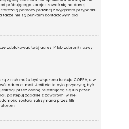
kogoś próbującego zarejestrować się na danej
ie dostarczają pomocy prawnej z wyjątkiem przypadku
 a także nie są punktem kontaktowym dla
także zablokować twój adres IP lub zabronił nazwy
rwszą z nich może być włączona funkcja COPPA, a w
wój adres e-mail. Jeśli nie to było przyczyną, być
tracji przez osobę rejestrującą się lub przez
ail, postępuj zgodnie z zawartymi w niej
adomość została zatrzymana przez filtr
ratorem.