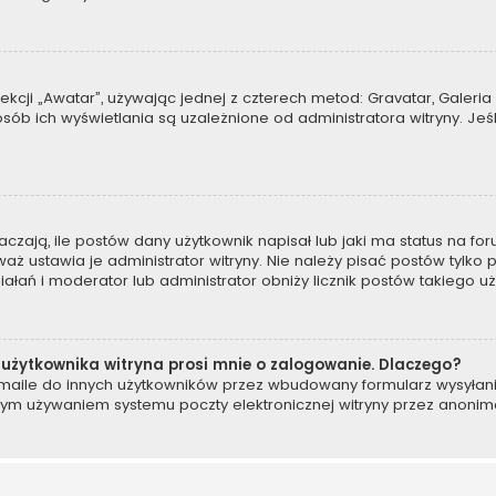
kcji „Awatar”, używając jednej z czterech metod: Gravatar, Galeria 
b ich wyświetlania są uzależnione od administratora witryny. Jeś
ają, ile postów dany użytkownik napisał lub jaki ma status na for
 ustawia je administrator witryny. Nie należy pisać postów tylko po
ziałań i moderator lub administrator obniży licznik postów takiego u
użytkownika witryna prosi mnie o zalogowanie. Dlaczego?
ile do innych użytkowników przez wbudowany formularz wysyłania e-
wym używaniem systemu poczty elektronicznej witryny przez anoni