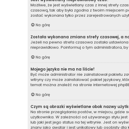
Możliwe, że jest wyświetlany czas z innej strefy czas
czasową, tak aby była zgodna z twoim miejscem poby
zostać wykonana tylko przez zarejestrowanych użyt
Na górę
Została wykonana zmiana strefy czasowej, a na
Jeżeli na pewno strefa czasowa została ustawiona 
nieprawidłowo. Poinformuj o tym administratora, by
Na górę
Mojego języka nie ma na liście!
Być może administrator nie zainstalował pakietu za
witryny czy może zainstalować pakiet językowy, któr
temat można znaleźć na stronie internetowej
phpBB
Na górę
Czym są obrazki wyświetlane obok nazwy użyt
Na stronie przeglądania postów, w miejscu, gdzie 
użytkownika. W zależności od używanego stylu jes
lub jaki jest jego status na tej witrynie. Jest on 
znany jako awatar i jest unikatowy lub osobisty dl