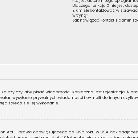
Kto jest autorem tego oprogram
Dlaczego funkcja X nie jest dostę
Z kim się kontaktować w sprawa
witryną?
Jak nawiązać kontakt z administr
ny zależy czy, aby pisać wiadomości, konieczna jest rejestracja. Ni
 awatar, wysyłanie prywatnych wiadomości i e-maili do innych użytk
więc zaleca się jej wykonanie.
tion Act – prawa obowiązującego od 1998 roku w USA, nakładającego 
oletnich – mających mniej niż 13 lat – obowiązek posiadania pis