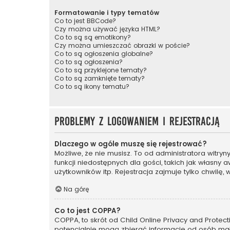
Formatowanie i typy tematów
Co to jest BBCode?
Czy można używać języka HTML?
Co to są są emotikony?
Czy można umieszczać obrazki w poście?
Co to są ogłoszenia globalne?
Co to są ogłoszenia?
Co to są przyklejone tematy?
Co to są zamknięte tematy?
Co to są ikony tematu?
Problemy z logowaniem i rejestracją
Dlaczego w ogóle muszę się rejestrować?
Możliwe, że nie musisz. To od administratora witry
funkcji niedostępnych dla gości, takich jak własny
użytkowników itp. Rejestracja zajmuje tylko chwilę, 
Na górę
Co to jest COPPA?
COPPA, to skrót od Child Online Privacy and Protec
potencjalnie mogą zbierać informacje od osób mał