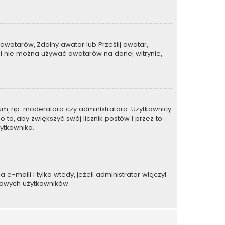
awatarów, Zdalny awatar lub Prześlij awatar,
li nie można używać awatarów na danej witrynie,
um, np. moderatora czy administratora. Użytkownicy
 to, aby zwiększyć swój licznik postów i przez to
żytkownika.
maili i tylko wtedy, jeżeli administrator włączył
mowych użytkowników.