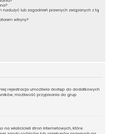
owania?
pna?
ch nadużyć lub zagadnień prawnych związanych z tą
atorem witryny?
emniej rejestracja umożliwia dostęp do dodatkowych
owników, możliwość przypisania do grup
na właścicieli stron internetowych, które
emnej zgody rodziców lub opiekunów prawnych na