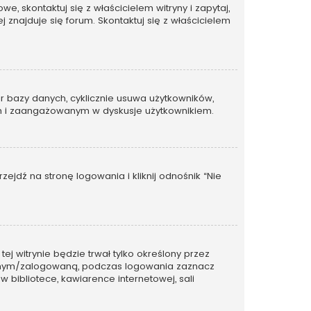
, skontaktuj się z właścicielem witryny i zapytaj,
 znajduje się forum. Skontaktuj się z właścicielem
ar bazy danych, cyklicznie usuwa użytkowników,
ywnym i zaangażowanym w dyskusje użytkownikiem.
dź na stronę logowania i kliknij odnośnik “Nie
tej witrynie będzie trwał tylko określony przez
wanym/zalogowaną, podczas logowania zaznacz
w bibliotece, kawiarence internetowej, sali