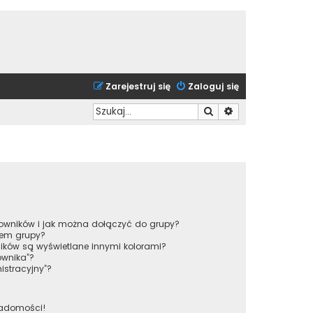
Zarejestruj się
Zaloguj się
Szukaj
Wyszukiwanie zaa
tkowników i jak można dołączyć do grupy?
rem grupy?
ików są wyświetlane innymi kolorami?
ownika”?
istracyjny”?
iadomości!