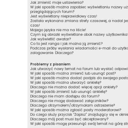
Jak zmienić moje ustawienia?
W jaki sposób można zapobiec wyświetlaniu nazwy uży
przeglądających forum?
Jest wyświetlany nieprawidłowy czas!
Została wykonana zmiana strefy czasowej, a nadal je
czas!
Mojego języka nie ma na liście!
Czym są obrazki wyświetlane obok nazwy użytkownika
Jak wyświetlić awatar?
Co to jest ranga i jak można ją zmienić?
Podczas próby wysłania wiadomości e-mail do użytko
zalogowanie. Dlaczego?
Problemy z pisaniem
Jak utworzyć nowy temat na forum lub wysłać odpow
W jaki sposób można zmienić lub usunąć post?
W jaki sposób można dodać podpis do swojego post
W jaki sposób można utworzyć ankietę?
Dlaczego nie można dodać więcej opcji ankiety?
W jaki sposób zmienić lub usunąć ankietę?
Dlaczego nie mam dostępu do forum?
Dlaczego nie mogę dodawać załączników?
Dlaczego otrzymałem/otrzymałam ostrzeżenie?
W jaki sposób można zgłosić posty moderatorowi?
Do czego służy przycisk “Zapisz” znajdujący się w okni
Dlaczego mój post musi być akceptowany?
W jaki sposób mogę przesunąć swój temat na górę s