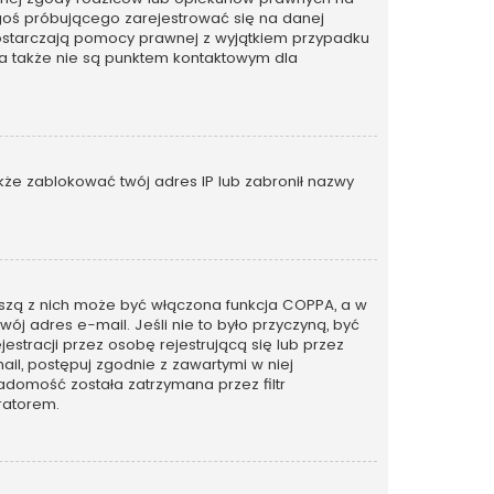
kogoś próbującego zarejestrować się na danej
ie dostarczają pomocy prawnej z wyjątkiem przypadku
 a także nie są punktem kontaktowym dla
także zablokować twój adres IP lub zabronił nazwy
rwszą z nich może być włączona funkcja COPPA, a w
wój adres e-mail. Jeśli nie to było przyczyną, być
tracji przez osobę rejestrującą się lub przez
ail, postępuj zgodnie z zawartymi w niej
adomość została zatrzymana przez filtr
ratorem.