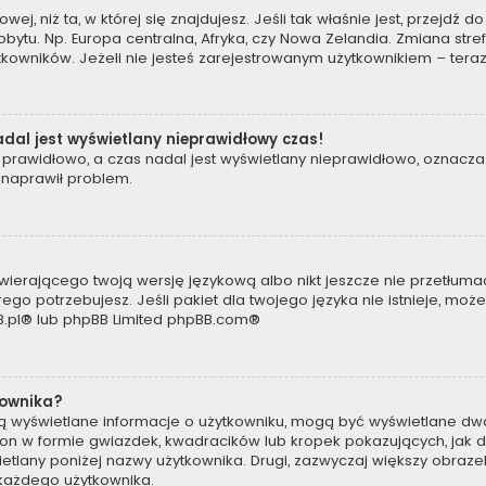
owej, niż ta, w której się znajdujesz. Jeśli tak właśnie jest, przejdź
tu. Np. Europa centralna, Afryka, czy Nowa Zelandia. Zmiana strefy
kowników. Jeżeli nie jesteś zarejestrowanym użytkownikiem – teraz
dal jest wyświetlany nieprawidłowy czas!
prawidłowo, a czas nadal jest wyświetlany nieprawidłowo, oznacza 
 naprawił problem.
wierającego twoją wersję językową albo nikt jeszcze nie przetłumac
ego potrzebujesz. Jeśli pakiet dla twojego języka nie istnieje, moż
.pl
® lub phpBB Limited
phpBB.com
®
kownika?
są wyświetlane informacje o użytkowniku, mogą być wyświetlane dwa
t on w formie gwiazdek, kwadracików lub kropek pokazujących, jak 
wyświetlany poniżej nazwy użytkownika. Drugi, zazwyczaj większy obra
a każdego użytkownika.