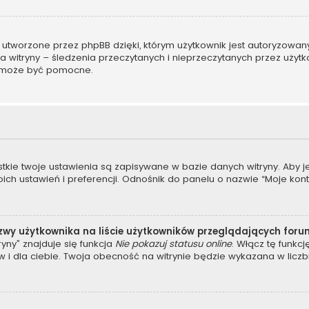
 utworzone przez phpBB dzięki, którym użytkownik jest autoryzowan
ora witryny – śledzenia przeczytanych i nieprzeczytanych przez użyt
 może być pomocne.
stkie twoje ustawienia są zapisywane w bazie danych witryny. Aby 
 ustawień i preferencji. Odnośnik do panelu o nazwie “Moje konto”
zwy użytkownika na liście użytkowników przeglądających for
yny” znajduje się funkcja
Nie pokazuj statusu online
. Włącz tę funkc
 i dla ciebie. Twoja obecność na witrynie będzie wykazana w liczb