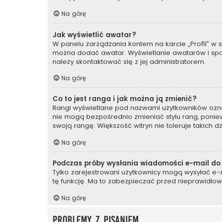
Na górę
Jak wyświetlić awatar?
W panelu zarządzania kontem na karcie „Profil” w se
można dodać awatar. Wyświetlanie awatarów i sposó
należy skontaktować się z jej administratorem.
Na górę
Co to jest ranga i jak można ją zmienić?
Rangi wyświetlane pod nazwami użytkowników oznacz
nie mogą bezpośrednio zmieniać stylu rang, ponieważ
swoją rangę. Większość witryn nie toleruje takich d
Na górę
Podczas próby wysłania wiadomości e-mail do 
Tylko zarejestrowani użytkownicy mogą wysyłać e-ma
tę funkcję. Ma to zabezpieczać przed nieprawidło
Na górę
Problemy z pisaniem