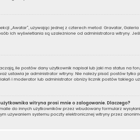
kcji „Awatar”, używając jednej z czterech metod: Gravatar, Galeria 
b ich wyświetlania są uzależnione od administratora witryny. Jeś
ają, ile postów dany użytkownik napisał lub jaki ma status na for
 ustawia je administrator witryny. Nie należy pisać postów tylko po
ziałań i moderator lub administrator obniży licznik postów takiego u
użytkownika witryna prosi mnie o zalogowanie. Dlaczego?
ile do innych użytkowników przez wbudowany formularz wysyłania e-
wym używaniem systemu poczty elektronicznej witryny przez anoni