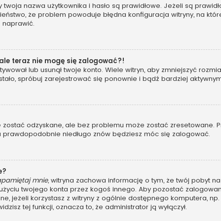
woja nazwa użytkownika i hasło są prawidłowe. Jeżeli są prawidłowe
eństwo, że problem powoduje błędna konfiguracja witryny, na której
o naprawić.
 ale teraz nie mogę się zalogować?!
ywował lub usunął twoje konto. Wiele witryn, aby zmniejszyć rozmi
 się stało, spróbuj zarejestrować się ponownie i bądź bardziej akt
ostać odzyskane, ale bez problemu może zostać zresetowane. Przej
, a prawdopodobnie niedługo znów będziesz móc się zalogować.
e?
apamiętaj mnie
, witryna zachowa informację o tym, że twój pobyt na 
u użyciu twojego konta przez kogoś innego. Aby pozostać zalogo
ane, jeżeli korzystasz z witryny z ogólnie dostępnego komputera, np. 
dzisz tej funkcji, oznacza to, że administrator ją wyłączył.