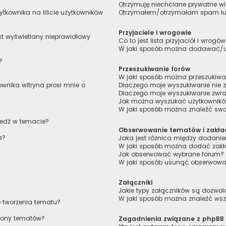
Otrzymuję niechciane prywatne 
tkownika na liście użytkowników
Otrzymałem/otrzymałam spam lub 
Przyjaciele i wrogowie
st wyświetlany nieprawidłowy
Co to jest lista przyjaciół i wrogó
W jaki sposób można dodawać/usu
?
Przeszukiwanie forów
W jaki sposób można przeszukiwa
wnika witryna prosi mnie o
Dlaczego moje wyszukiwanie nie
Dlaczego moje wyszukiwanie zwra
Jak można wyszukać użytkownik
W jaki sposób można znaleźć swoj
iedź w temacie?
Obserwowanie tematów i zakła
a?
Jaka jest różnica między dodan
W jaki sposób można dodać zakł
Jak obserwować wybrane forum?
W jaki sposób usunąć obserwowa
Załączniki
Jakie typy załączników są dozwolo
W jaki sposób można znaleźć wszy
e tworzenia tematu?
trony tematów?
Zagadnienia związane z phpBB