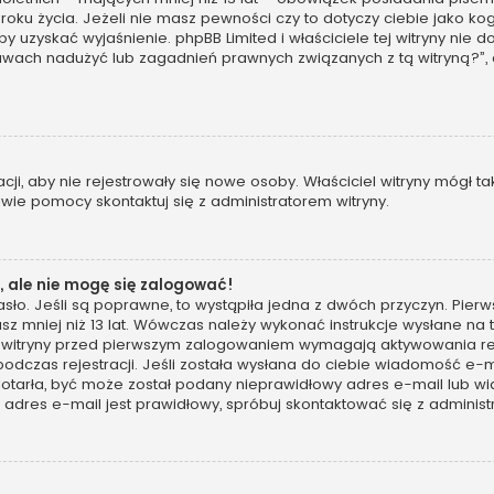
 roku życia. Jeżeli nie masz pewności czy to dotyczy ciebie jako 
, by uzyskać wyjaśnienie. phpBB Limited i właściciele tej witryny n
awach nadużyć lub zagadnień prawnych związanych z tą witryną?”,
racji, aby nie rejestrowały się nowe osoby. Właściciel witryny mógł 
wie pomocy skontaktuj się z administratorem witryny.
 ale nie mogę się zalogować!
sło. Jeśli są poprawne, to wystąpiła jedna z dwóch przyczyn. Pie
sz mniej niż 13 lat. Wówczas należy wykonać instrukcje wysłane na t
 witryny przed pierwszym zalogowaniem wymagają aktywowania rejes
podczas rejestracji. Jeśli została wysłana do ciebie wiadomość e-m
 dotarła, być może został podany nieprawidłowy adres e-mail lub wi
dres e-mail jest prawidłowy, spróbuj skontaktować się z administ