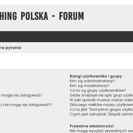
hing Polska - Forum
ne pytania
Rangi użytkownika i grupy
Kim są administratorzy?
Kim są moderatorzy?
Co to są grupy użytkowników?
ie mogę się zalogować!
Gdzie znajduje się spis grup uży
W jaki sposób można zostać lide
raz nie mogę się zalogować?!
Dlaczego niektóre nazwy użytkown
Co to jest “Domyślna grupa użytk
Czym jest odnośnik “Zespół admin
Prywatne wiadomości
Nie mogę wysyłać prywatnych w