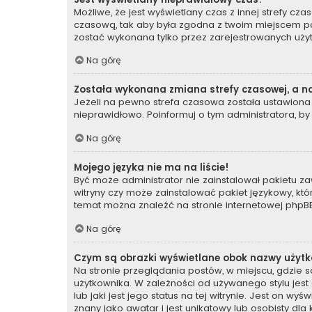
Możliwe, że jest wyświetlany czas z innej strefy czas
czasową, tak aby była zgodna z twoim miejscem poby
zostać wykonana tylko przez zarejestrowanych użyt
Na górę
Została wykonana zmiana strefy czasowej, a na
Jeżeli na pewno strefa czasowa została ustawiona 
nieprawidłowo. Poinformuj o tym administratora, by
Na górę
Mojego języka nie ma na liście!
Być może administrator nie zainstalował pakietu za
witryny czy może zainstalować pakiet językowy, któr
temat można znaleźć na stronie internetowej
phpBB
Na górę
Czym są obrazki wyświetlane obok nazwy użyt
Na stronie przeglądania postów, w miejscu, gdzie 
użytkownika. W zależności od używanego stylu jes
lub jaki jest jego status na tej witrynie. Jest on 
znany jako awatar i jest unikatowy lub osobisty dl