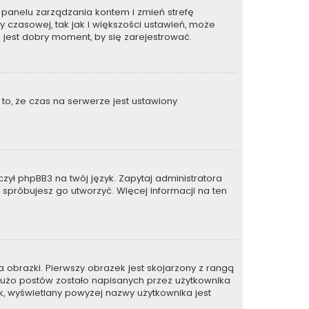
 do panelu zarządzania kontem i zmień strefę
 czasowej, tak jak i większości ustawień, może
 jest dobry moment, by się zarejestrować.
to, że czas na serwerze jest ustawiony
zył phpBB3 na twój język. Zapytaj administratora
e spróbujesz go utworzyć. Więcej informacji na ten
 obrazki. Pierwszy obrazek jest skojarzony z rangą
dużo postów zostało napisanych przez użytkownika
zek, wyświetlany powyżej nazwy użytkownika jest