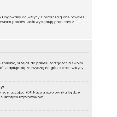
y i logowany do witryny. Dostarczają one również
kownika postów. Jeśli występują problemy z
je zmienić, przejdź do panelu zarządzania swoim
 znajduje się zazwyczaj na górze stron witryny.
um?
ję, zaznaczając
Tak
. Nazwa użytkownika będzie
ie ukrytych użytkowników.