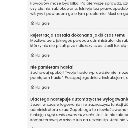
Powodów może być kilka. Po pierwsze sprawdź, czy t
czy cię nie zablokowano. Istnieje też prawdopodobi
witryny i powiadom go o tym problemie. Musi on g
Na górę
Rejestracja została dokonana jakiś czas temu,
Możliwe, że z jakiegoś powodu administrator dezakt
którzy nic nie pisali przez dłuższy czas. Jeśli tak
Na górę
Nie pamiętam hasła!
Zachowaj spokój! Twoje hasło wprawdzie nie może z
pamiętam hasła”. Postępuj zgodnie z instrukcjami
Na górę
Dlaczego następuje automatyczne wylogowani
Jeżeli w czasie logowania nie zaznaczysz funkcji
Z
administratora czas. Zapobiega to niewłaściwem
funkcję
Loguj mnie automatycznie
. Jest to niezalec
komputerowej w szkole lub na uczelni itp. Jeśli nie wi