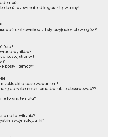
wiadomości!
obraźliwy e-mail od kogoś z tej witryny!
w?
wać użytkowników z listy przyjaciół lub wrogów?
ć fora?
 zwraca wyników?
ca pustą stronę?!
ów?
e posty i tematy?
dki
iem zakładki a obserwowaniem?
adkę do wybranych tematów lub je obserwować??
nie forum, tematu?
ne na tej witrynie?
stkie swoje załączniki?