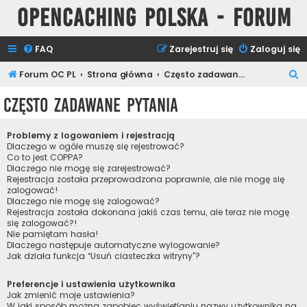
Opencaching Polska - Forum
FAQ
Zarejestruj się
Zaloguj się
S
Forum OC PL
Strona główna
Często zadawane pytania
z
Często zadawane pytania
u
k
Problemy z logowaniem i rejestracją
a
Dlaczego w ogóle muszę się rejestrować?
Co to jest COPPA?
j
Dlaczego nie mogę się zarejestrować?
Rejestracja została przeprowadzona poprawnie, ale nie mogę się
zalogować!
Dlaczego nie mogę się zalogować?
Rejestracja została dokonana jakiś czas temu, ale teraz nie mogę
się zalogować?!
Nie pamiętam hasła!
Dlaczego następuje automatyczne wylogowanie?
Jak działa funkcja “Usuń ciasteczka witryny”?
Preferencje i ustawienia użytkownika
Jak zmienić moje ustawienia?
W jaki sposób można zapobiec wyświetlaniu nazwy użytkownika na