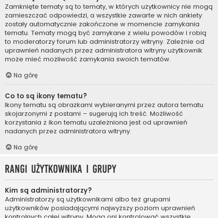
Zamknięte tematy są to tematy, w których użytkownicy nie mogą
zamieszczać odpowiedzi, a wszystkie zawarte w nich ankiety
zostały automatycznie zakończone w momencie zamykania
tematu. Tematy mogą być zamykane z wielu powodów i robią
to moderatorzy forum lub administratorzy witryny. Zależnie od
uprawnień nadanych przez administratora witryny użytkownik
może mieć możliwość zamykania swoich tematów.
Na górę
Co to są ikony tematu?
Ikony tematu są obrazkami wybieranymi przez autora tematu
skojarzonymi z postami – sugerują ich treść. Możliwość
korzystania z ikon tematu uzależniona jest od uprawnień
nadanych przez administratora witryny.
Na górę
Rangi użytkownika i grupy
Kim są administratorzy?
Administratorzy są użytkownikami albo też grupami
użytkowników posiadającymi najwyższy poziom uprawnień
kontrolnych całej witryny. Mogą oni kontrolować wszystkie