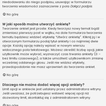
niedodawaniu do niego podpisu, usuwając w formularzu
tworzenia wiadomości zaznaczenie z pola
Dołącz podpis
.
Na górę
W jaki sposób można utworzyć ankietę?
Tworzenie ankiet jest proste. Kiedy tworzysz nowy temat bądź
zmieniasz pierwszy post w wątku, na dole formularza tworzenia
tematu będziesz widzieć etykietę “Utwórz ankietę”. Kliknij ją i w
otworzonym formularzu podaj tytuł ankiety i co najmniej dwie
opcje. Każdą opcję należy wpisać w nowym wierszu
widocznego pola tekstowego. Możesz określić liczbę opcji, jakie
użytkownik może wybrać, wyznaczyć czas trwania ankiety (0 –
bez limitu czasowego), a także umożliwić użytkownikom zmianę
wcześniej oddanego głosu. Jeśli nie widzisz etykiety,
prawdopodobnie nie masz uprawnień do tworzenia ankiet.
Na górę
Dlaczego nie można dodać więcej opcji ankiety?
Limit opcji w ankiecie jest ustalany przez administratora witryny.
Jeśli uważasz, że potrzebujesz wstawić więcej opcji niż
dozwolony limit, skontaktuj się z administratorem witryny.
Na górę