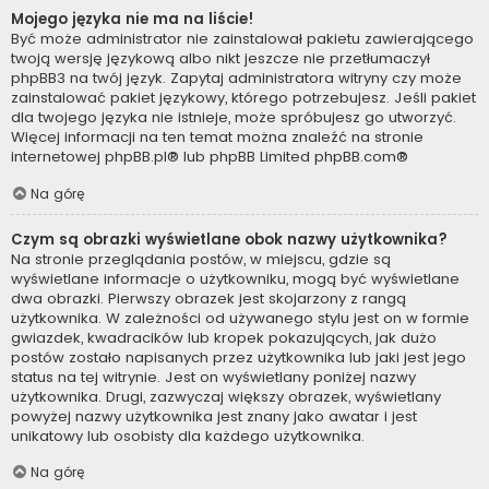
Mojego języka nie ma na liście!
Być może administrator nie zainstalował pakietu zawierającego
twoją wersję językową albo nikt jeszcze nie przetłumaczył
phpBB3 na twój język. Zapytaj administratora witryny czy może
zainstalować pakiet językowy, którego potrzebujesz. Jeśli pakiet
dla twojego języka nie istnieje, może spróbujesz go utworzyć.
Więcej informacji na ten temat można znaleźć na stronie
internetowej
phpBB.pl
® lub phpBB Limited
phpBB.com
®
Na górę
Czym są obrazki wyświetlane obok nazwy użytkownika?
Na stronie przeglądania postów, w miejscu, gdzie są
wyświetlane informacje o użytkowniku, mogą być wyświetlane
dwa obrazki. Pierwszy obrazek jest skojarzony z rangą
użytkownika. W zależności od używanego stylu jest on w formie
gwiazdek, kwadracików lub kropek pokazujących, jak dużo
postów zostało napisanych przez użytkownika lub jaki jest jego
status na tej witrynie. Jest on wyświetlany poniżej nazwy
użytkownika. Drugi, zazwyczaj większy obrazek, wyświetlany
powyżej nazwy użytkownika jest znany jako awatar i jest
unikatowy lub osobisty dla każdego użytkownika.
Na górę