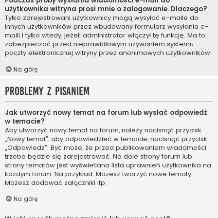
Podczas próby wysłania wiadomości e-mail do
użytkownika witryna prosi mnie o zalogowanie. Dlaczego?
Tylko zarejestrowani użytkownicy mogą wysyłać e-maile do
innych użytkowników przez wbudowany formularz wysyłania e-
maili i tylko wtedy, jeżeli administrator włączył tę funkcję. Ma to
zabezpieczać przed nieprawidłowym używaniem systemu
poczty elektronicznej witryny przez anonimowych użytkowników.
Na górę
Problemy z pisaniem
Jak utworzyć nowy temat na forum lub wysłać odpowiedź
w temacie?
Aby utworzyć nowy temat na forum, należy nacisnąć przycisk
„Nowy temat”, aby odpowiedzieć w temacie, nacisnąć przycisk
„Odpowiedz”. Być może, że przed publikowaniem wiadomości
trzeba będzie się zarejestrować. Na dole strony forum lub
strony tematów jest wyświetlana lista uprawnień użytkownika na
każdym forum. Na przykład: Możesz tworzyć nowe tematy,
Możesz dodawać załączniki itp.
Na górę