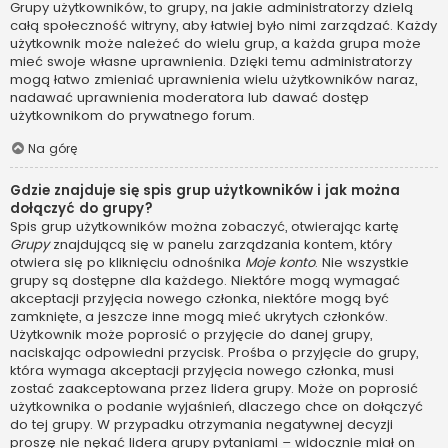
Grupy użytkowników, to grupy, na jakie administratorzy dzielą
całą społeczność witryny, aby łatwiej było nimi zarządzać. Każdy
użytkownik może należeć do wielu grup, a każda grupa może
mieć swoje własne uprawnienia. Dzięki temu administratorzy
mogą łatwo zmieniać uprawnienia wielu użytkowników naraz,
nadawać uprawnienia moderatora lub dawać dostęp
użytkownikom do prywatnego forum.
Na górę
Gdzie znajduje się spis grup użytkowników i jak można
dołączyć do grupy?
Spis grup użytkowników można zobaczyć, otwierając kartę
Grupy
znajdującą się w panelu zarządzania kontem, który
otwiera się po kliknięciu odnośnika
Moje konto
. Nie wszystkie
grupy są dostępne dla każdego. Niektóre mogą wymagać
akceptacji przyjęcia nowego członka, niektóre mogą być
zamknięte, a jeszcze inne mogą mieć ukrytych członków.
Użytkownik może poprosić o przyjęcie do danej grupy,
naciskając odpowiedni przycisk. Prośba o przyjęcie do grupy,
która wymaga akceptacji przyjęcia nowego członka, musi
zostać zaakceptowana przez lidera grupy. Może on poprosić
użytkownika o podanie wyjaśnień, dlaczego chce on dołączyć
do tej grupy. W przypadku otrzymania negatywnej decyzji
proszę nie nękać lidera grupy pytaniami – widocznie miał on