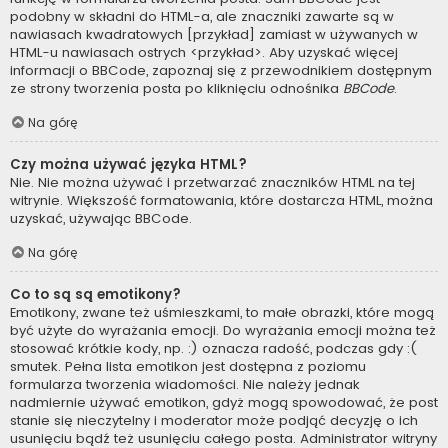
podobny w składni do HTML-a, ale znaczniki zawarte są w
nawiasach kwadratowych [przykład] zamiast w używanych w
HTML-u nawiasach ostrych <przykład>. Aby uzyskać więcej
informacji o BBCode, zapoznaj się z przewodnikiem dostępnym
ze strony tworzenia posta po kliknięciu odnośnika
BBCode
.
Na górę
Czy można używać języka HTML?
Nie. Nie można używać i przetwarzać znaczników HTML na tej
witrynie. Większość formatowania, które dostarcza HTML, można
uzyskać, używając BBCode.
Na górę
Co to są są emotikony?
Emotikony, zwane też uśmieszkami, to małe obrazki, które mogą
być użyte do wyrażania emocji. Do wyrażania emocji można też
stosować krótkie kody, np. :) oznacza radość, podczas gdy :(
smutek. Pełna lista emotikon jest dostępna z poziomu
formularza tworzenia wiadomości. Nie należy jednak
nadmiernie używać emotikon, gdyż mogą spowodować, że post
stanie się nieczytelny i moderator może podjąć decyzję o ich
usunięciu bądź też usunięciu całego posta. Administrator witryny