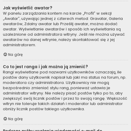
Jak wyświetlić awatar?
W panelu zarządzania kontem na karcie „Profil” w sekcji
„Awatar”, używając jednej z czterech metod: Gravatar, Galeria
awatarów, Zdalny awatar lub Prześlij awatar, można dodać
awatar. Wyświetlanie awatarów i sposób ich wyświetlania są
uzależnione od administratora witryny. Jeśli nie można używać
awatarów na danej witrynie, należy skontaktować się z jej
administratorem.
Na górę
Co to jest ranga i jak można ją zmienić?
Rangi wyświetlane pod nazwami użytkowników oznaczają, ile
postów dany użytkownik napisał lub jaki ma status na forum, np.
moderatora czy administratora. Użytkownicy nie mogą
bezpośrednio zmieniać stylu rang, ponieważ ustawia je
administrator witryny. Nie należy pisać postów tylko po to, aby
zwiększyć swój licznik postów i przez to swoją rangę. Większość
witryn nie toleruje takich działań i moderator lub administrator
obniży licznik postów takiego użytkownika.
Na górę