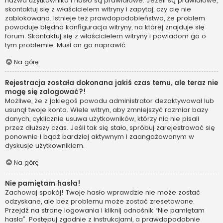
nazwa użytkownika i hasło są prawidłowe. Jeżeli są prawidłowe,
skontaktuj się z właścicielem witryny i zapytaj, czy cię nie
zablokowano. Istnieje też prawdopodobieństwo, że problem
powoduje błędna konfiguracja witryny, na której znajduje się
forum. Skontaktuj się z właścicielem witryny i powiadom go o
tym problemie. Musi on go naprawić.
Na górę
Rejestracja została dokonana jakiś czas temu, ale teraz nie
mogę się zalogować?!
Możliwe, że z jakiegoś powodu administrator dezaktywował lub
usunął twoje konto. Wiele witryn, aby zmniejszyć rozmiar bazy
danych, cyklicznie usuwa użytkowników, którzy nic nie pisali
przez dłuższy czas. Jeśli tak się stało, spróbuj zarejestrować się
ponownie i bądź bardziej aktywnym i zaangażowanym w
dyskusje użytkownikiem.
Na górę
Nie pamiętam hasła!
Zachowaj spokój! Twoje hasło wprawdzie nie może zostać
odzyskane, ale bez problemu może zostać zresetowane.
Przejdź na stronę logowania i kliknij odnośnik “Nie pamiętam
hasła”. Postępuj zgodnie z instrukcjami, a prawdopodobnie