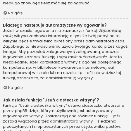
niedługo znów będziesz móc się zalogować.
Na górę
Dlaczego następuje automatyczne wylogowanie?
Jeżeli w czasie logowania nie zaznaczysz funkcji
Zapamiętaj
mnie
, witryna zachowa informację o tym, że twój pobyt na tej
witrynie będzie trwał tylko określony przez administratora czas.
Zapobiega to niewłaściwemu użyciu twojego konta przez kogoś
innego. Aby pozostać zalogowanym/zalogowaną, podczas
logowania zaznacz funkcję
Loguj mnie automatycznie
. Jest to
niezalecane, jeżeli korzystasz z witryny z ogólnie dostępnego
komputera, np. w bibliotece, kawiarence internetowej, sali
komputerowej w szkole lub na uczelni itp. Jeśli nie widzisz tej
funkcji, oznacza to, że administrator ją wyłączył.
Na górę
Jak działa funkcja “Usuń ciasteczka witryny”?
Funkcja “Usuń ciasteczka witryny” usuwa ciasteczka utworzone
przez phpBB dzięki, którym użytkownik jest autoryzowany i
logowany do witryny. Dostarczają one również funkcję – jeśli
została włączona przez administratora witryny – śledzenia
przeczytanych i nieprzeczytanych przez użytkownika postów.