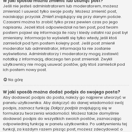
W jaki sposób można zmienić lub usunąć post?
Jeśli nie jesteś administratorem lub moderatorem, możesz
zmieniać i usuwać tylko swoje posty. Możesz zmienić post,
naciskając przycisk
Zmień
znajdujący się przy danym poście.
Czasami można to zrobić tylko przez pewien czas po jego
napisaniu. Jeżeli ktoś odpowiedział na ten post, pod twoim
postem pojawi się informacja ile razy i kiedy ostatni raz post był
zmieniany. Informacja ta wyświetli się tylko wtedy, jeśli ktoś
zamieścił pod tym postem kolejny post. Jeśli post zmienił
moderator lub administrator, informacja ta nie zostanie
wyświetlona. Administratorzy i moderatorzy mogą zostawić
notatkę z informacją, dlaczego ten post zmieniali. Zwykli
użytkownicy nie mogą usuwać postów, gdy ktoś zamieścił pod
ich postem nowy post.
Na górę
W jaki sposób można dodać podpis do swojego posta?
Aby dodawać podpis do posta, należy go najpierw utworzyć w
panelu użytkownika. Aby dołączyć do danej wiadomości swój
podpis, zaznacz funkcję
Dołącz podpis
znajdującą się w
formularzu tworzenia wiadomości. Możesz także domyślnie
dodawać podpis do wszystkich swoich postów, zaznaczając
odpowiednią funkcję w panelu użytkownika. Po uaktywnieniu tej
funkcji, za każdym razem pisząc post, możesz zdecydować o