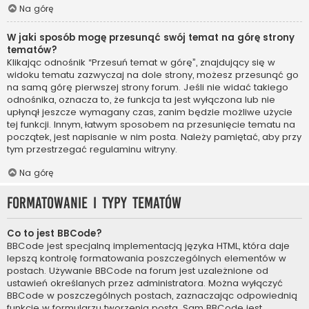
Na górę
W jaki sposób mogę przesunąć swój temat na górę strony
tematów?
Klikając odnośnik “Przesuń temat w górę”, znajdujący się w
widoku tematu zazwyczaj na dole strony, możesz przesunąć go
na samą górę pierwszej strony forum. Jeśli nie widać takiego
odnośnika, oznacza to, że funkcja ta jest wyłączona lub nie
upłynął jeszcze wymagany czas, zanim będzie możliwe użycie
tej funkcji. Innym, łatwym sposobem na przesunięcie tematu na
początek, jest napisanie w nim posta. Należy pamiętać, aby przy
tym przestrzegać regulaminu witryny.
Na górę
Formatowanie i typy tematów
Co to jest BBCode?
BBCode jest specjalną implementacją języka HTML, która daje
lepszą kontrolę formatowania poszczególnych elementów w
postach. Używanie BBCode na forum jest uzależnione od
ustawień określanych przez administratora. Można wyłączyć
BBCode w poszczególnych postach, zaznaczając odpowiednią
funkcję w formularzu tworzenia posta. Sam BBCode jest