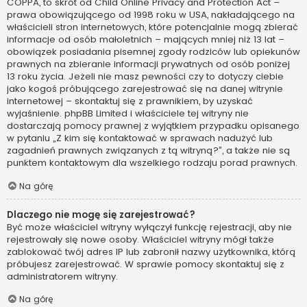
COPPA, to skrót od Child Online Privacy and Protection Act –
prawa obowiązującego od 1998 roku w USA, nakładającego na
właścicieli stron internetowych, które potencjalnie mogą zbierać
informacje od osób małoletnich – mających mniej niż 13 lat –
obowiązek posiadania pisemnej zgody rodziców lub opiekunów
prawnych na zbieranie informacji prywatnych od osób poniżej
13 roku życia. Jeżeli nie masz pewności czy to dotyczy ciebie
jako kogoś próbującego zarejestrować się na danej witrynie
internetowej – skontaktuj się z prawnikiem, by uzyskać
wyjaśnienie. phpBB Limited i właściciele tej witryny nie
dostarczają pomocy prawnej z wyjątkiem przypadku opisanego
w pytaniu „Z kim się kontaktować w sprawach nadużyć lub
zagadnień prawnych związanych z tą witryną?”, a także nie są
punktem kontaktowym dla wszelkiego rodzaju porad prawnych.
Na górę
Dlaczego nie mogę się zarejestrować?
Być może właściciel witryny wyłączył funkcję rejestracji, aby nie
rejestrowały się nowe osoby. Właściciel witryny mógł także
zablokować twój adres IP lub zabronił nazwy użytkownika, którą
próbujesz zarejestrować. W sprawie pomocy skontaktuj się z
administratorem witryny.
Na górę