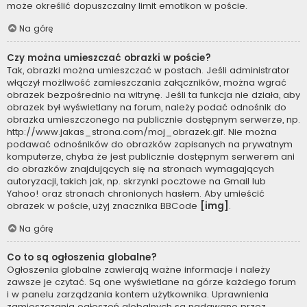
może określić dopuszczalny limit emotikon w poście.
Na górę
Czy można umieszczać obrazki w poście?
Tak, obrazki można umieszczać w postach. Jeśli administrator
włączył możliwość zamieszczania załączników, można wgrać
obrazek bezpośrednio na witrynę. Jeśli ta funkcja nie działa, aby
obrazek był wyświetlany na forum, należy podać odnośnik do
obrazka umieszczonego na publicznie dostępnym serwerze, np.
http://www.jakas_strona.com/moj_obrazek.gif. Nie można
podawać odnośników do obrazków zapisanych na prywatnym
komputerze, chyba że jest publicznie dostępnym serwerem ani
do obrazków znajdujących się na stronach wymagających
autoryzacji, takich jak, np. skrzynki pocztowe na Gmail lub
Yahoo! oraz stronach chronionych hasłem. Aby umieścić
obrazek w poście, użyj znacznika BBCode
[img]
.
Na górę
Co to są ogłoszenia globalne?
Ogłoszenia globalne zawierają ważne informacje i należy
zawsze je czytać. Są one wyświetlane na górze każdego forum
i w panelu zarządzania kontem użytkownika. Uprawnienia
zamieszczania ogłoszeń globalnych są nadawane przez