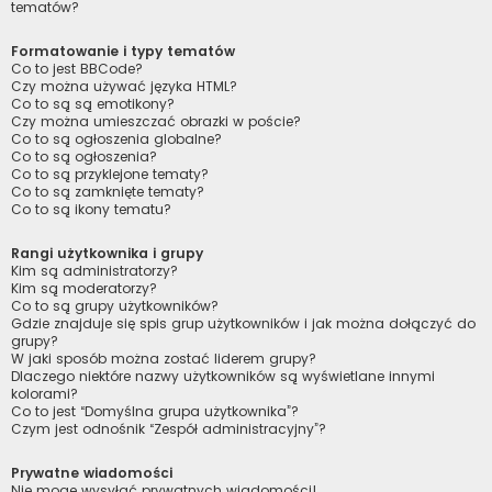
tematów?
Formatowanie i typy tematów
Co to jest BBCode?
Czy można używać języka HTML?
Co to są są emotikony?
Czy można umieszczać obrazki w poście?
Co to są ogłoszenia globalne?
Co to są ogłoszenia?
Co to są przyklejone tematy?
Co to są zamknięte tematy?
Co to są ikony tematu?
Rangi użytkownika i grupy
Kim są administratorzy?
Kim są moderatorzy?
Co to są grupy użytkowników?
Gdzie znajduje się spis grup użytkowników i jak można dołączyć do
grupy?
W jaki sposób można zostać liderem grupy?
Dlaczego niektóre nazwy użytkowników są wyświetlane innymi
kolorami?
Co to jest “Domyślna grupa użytkownika”?
Czym jest odnośnik “Zespół administracyjny”?
Prywatne wiadomości
Nie mogę wysyłać prywatnych wiadomości!