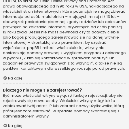
COPPA, to skrót od Child Online Privacy and Protection Act –
prawa obowiązującego od 1998 roku w USA, nakładającego na
właścicieli stron internetowych, które potencjalnie mogą zbierać
informacje od osób małoletnich – mających mniej niż 13 lat –
obowiązek posiadania pisemnej zgody rodziców lub opiekunów
prawnych na zbieranie informacji prywatnych od osób poniżej
13 roku życia. Jeżeli nie masz pewności czy to dotyczy ciebie
jako kogoś próbującego zarejestrować się na danej witrynie
internetowej – skontaktuj się z prawnikiem, by uzyskać
wyjaśnienie. phpBB Limited i właściciele tej witryny nie
dostarczają pomocy prawnej z wyjątkiem przypadku opisanego
w pytaniu „Z kim się kontaktować w sprawach nadużyć lub
zagadnień prawnych związanych z tą witryną?”, a także nie są
punktem kontaktowym dla wszelkiego rodzaju porad prawnych.
Na górę
Dlaczego nie mogę się zarejestrować?
Być może właściciel witryny wyłączył funkcję rejestracji, aby nie
rejestrowały się nowe osoby. Właściciel witryny mógł także
zablokować twój adres IP lub zabronił nazwy użytkownika, którą
próbujesz zarejestrować. W sprawie pomocy skontaktuj się z
administratorem witryny.
Na górę