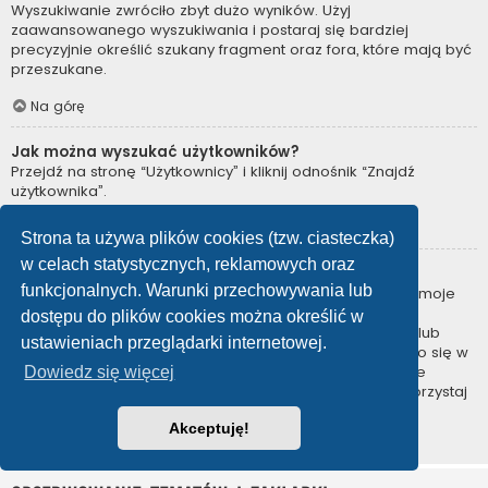
Wyszukiwanie zwróciło zbyt dużo wyników. Użyj
zaawansowanego wyszukiwania i postaraj się bardziej
precyzyjnie określić szukany fragment oraz fora, które mają być
przeszukane.
Na górę
Jak można wyszukać użytkowników?
Przejdź na stronę “Użytkownicy” i kliknij odnośnik “Znajdź
użytkownika”.
Na górę
Strona ta używa plików cookies (tzw. ciasteczka)
w celach statystycznych, reklamowych oraz
W jaki sposób można znaleźć swoje posty i tematy?
funkcjonalnych. Warunki przechowywania lub
Swoje posty można znaleźć, klikając odnośnik “Wyświetl moje
posty” znajdujący się w panelu zarządzania kontem lub
dostępu do plików cookies można określić w
odnośnik “Posty użytkownika” na stronie swojego profilu lub
ustawieniach przeglądarki internetowej.
wybierając „Twoje posty” z menu „Więcej…” znajdującego się w
górnym lewym rogu witryny. Jeśli chcesz wyszukać swoje
Dowiedz się więcej
tematy, użyj strony wyszukiwania zaawansowanego i skorzystaj
z odpowiednich funkcji.
Akceptuję!
Na górę