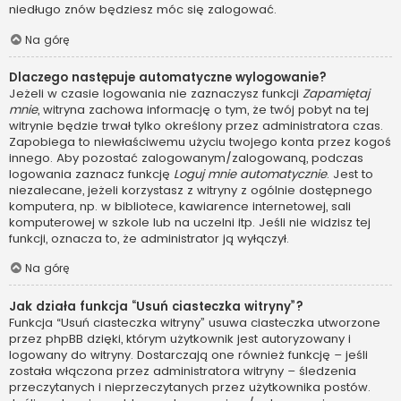
niedługo znów będziesz móc się zalogować.
Na górę
Dlaczego następuje automatyczne wylogowanie?
Jeżeli w czasie logowania nie zaznaczysz funkcji
Zapamiętaj
mnie
, witryna zachowa informację o tym, że twój pobyt na tej
witrynie będzie trwał tylko określony przez administratora czas.
Zapobiega to niewłaściwemu użyciu twojego konta przez kogoś
innego. Aby pozostać zalogowanym/zalogowaną, podczas
logowania zaznacz funkcję
Loguj mnie automatycznie
. Jest to
niezalecane, jeżeli korzystasz z witryny z ogólnie dostępnego
komputera, np. w bibliotece, kawiarence internetowej, sali
komputerowej w szkole lub na uczelni itp. Jeśli nie widzisz tej
funkcji, oznacza to, że administrator ją wyłączył.
Na górę
Jak działa funkcja “Usuń ciasteczka witryny”?
Funkcja “Usuń ciasteczka witryny” usuwa ciasteczka utworzone
przez phpBB dzięki, którym użytkownik jest autoryzowany i
logowany do witryny. Dostarczają one również funkcję – jeśli
została włączona przez administratora witryny – śledzenia
przeczytanych i nieprzeczytanych przez użytkownika postów.