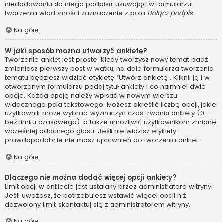
niedodawaniu do niego podpisu, usuwając w formularzu
tworzenia wiadomości zaznaczenie z pola
Dołącz podpis
.
Na górę
W jaki sposób można utworzyć ankietę?
Tworzenie ankiet jest proste. Kiedy tworzysz nowy temat bądź
zmieniasz pierwszy post w wątku, na dole formularza tworzenia
tematu będziesz widzieć etykietę “Utwórz ankietę”. Kliknij ją i w
otworzonym formularzu podaj tytuł ankiety i co najmniej dwie
opcje. Każdą opcję należy wpisać w nowym wierszu
widocznego pola tekstowego. Możesz określić liczbę opcji, jakie
użytkownik może wybrać, wyznaczyć czas trwania ankiety (0 –
bez limitu czasowego), a także umożliwić użytkownikom zmianę
wcześniej oddanego głosu. Jeśli nie widzisz etykiety,
prawdopodobnie nie masz uprawnień do tworzenia ankiet.
Na górę
Dlaczego nie można dodać więcej opcji ankiety?
Limit opcji w ankiecie jest ustalany przez administratora witryny.
Jeśli uważasz, że potrzebujesz wstawić więcej opcji niż
dozwolony limit, skontaktuj się z administratorem witryny.
Na górę