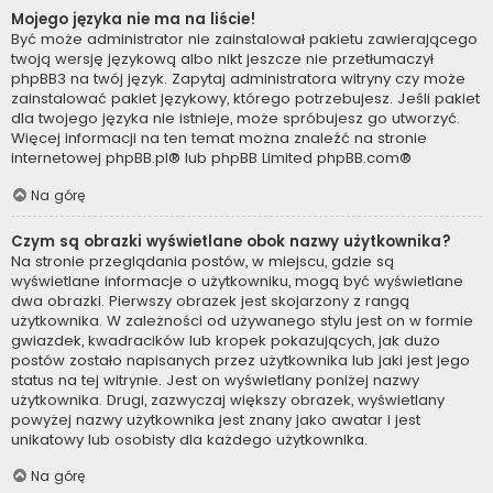
Mojego języka nie ma na liście!
Być może administrator nie zainstalował pakietu zawierającego
twoją wersję językową albo nikt jeszcze nie przetłumaczył
phpBB3 na twój język. Zapytaj administratora witryny czy może
zainstalować pakiet językowy, którego potrzebujesz. Jeśli pakiet
dla twojego języka nie istnieje, może spróbujesz go utworzyć.
Więcej informacji na ten temat można znaleźć na stronie
internetowej
phpBB.pl
® lub phpBB Limited
phpBB.com
®
Na górę
Czym są obrazki wyświetlane obok nazwy użytkownika?
Na stronie przeglądania postów, w miejscu, gdzie są
wyświetlane informacje o użytkowniku, mogą być wyświetlane
dwa obrazki. Pierwszy obrazek jest skojarzony z rangą
użytkownika. W zależności od używanego stylu jest on w formie
gwiazdek, kwadracików lub kropek pokazujących, jak dużo
postów zostało napisanych przez użytkownika lub jaki jest jego
status na tej witrynie. Jest on wyświetlany poniżej nazwy
użytkownika. Drugi, zazwyczaj większy obrazek, wyświetlany
powyżej nazwy użytkownika jest znany jako awatar i jest
unikatowy lub osobisty dla każdego użytkownika.
Na górę