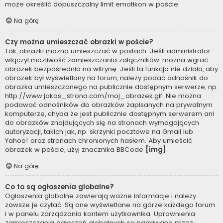
może określić dopuszczalny limit emotikon w poście.
Na górę
Czy można umieszczać obrazki w poście?
Tak, obrazki można umieszczać w postach. Jeśli administrator
włączył możliwość zamieszczania załączników, można wgrać
obrazek bezpośrednio na witrynę. Jeśli ta funkcja nie działa, aby
obrazek był wyświetlany na forum, należy podać odnośnik do
obrazka umieszczonego na publicznie dostępnym serwerze, np.
http://www.jakas_strona.com/moj_obrazek.gif. Nie można
podawać odnośników do obrazków zapisanych na prywatnym
komputerze, chyba że jest publicznie dostępnym serwerem ani
do obrazków znajdujących się na stronach wymagających
autoryzacji, takich jak, np. skrzynki pocztowe na Gmail lub
Yahoo! oraz stronach chronionych hasłem. Aby umieścić
obrazek w poście, użyj znacznika BBCode
[img]
.
Na górę
Co to są ogłoszenia globalne?
Ogłoszenia globalne zawierają ważne informacje i należy
zawsze je czytać. Są one wyświetlane na górze każdego forum
i w panelu zarządzania kontem użytkownika. Uprawnienia
zamieszczania ogłoszeń globalnych są nadawane przez