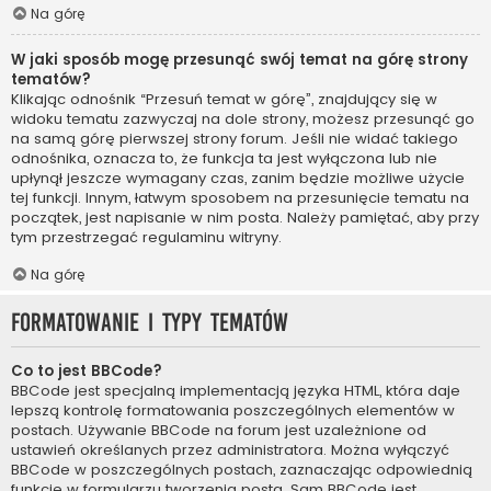
Na górę
W jaki sposób mogę przesunąć swój temat na górę strony
tematów?
Klikając odnośnik “Przesuń temat w górę”, znajdujący się w
widoku tematu zazwyczaj na dole strony, możesz przesunąć go
na samą górę pierwszej strony forum. Jeśli nie widać takiego
odnośnika, oznacza to, że funkcja ta jest wyłączona lub nie
upłynął jeszcze wymagany czas, zanim będzie możliwe użycie
tej funkcji. Innym, łatwym sposobem na przesunięcie tematu na
początek, jest napisanie w nim posta. Należy pamiętać, aby przy
tym przestrzegać regulaminu witryny.
Na górę
Formatowanie i typy tematów
Co to jest BBCode?
BBCode jest specjalną implementacją języka HTML, która daje
lepszą kontrolę formatowania poszczególnych elementów w
postach. Używanie BBCode na forum jest uzależnione od
ustawień określanych przez administratora. Można wyłączyć
BBCode w poszczególnych postach, zaznaczając odpowiednią
funkcję w formularzu tworzenia posta. Sam BBCode jest