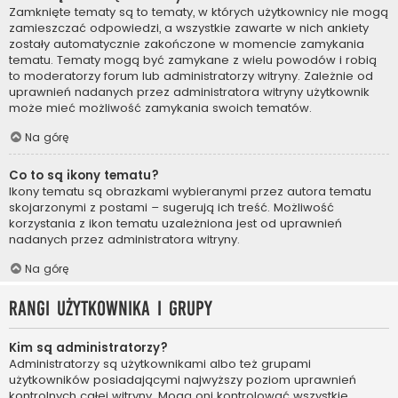
Zamknięte tematy są to tematy, w których użytkownicy nie mogą
zamieszczać odpowiedzi, a wszystkie zawarte w nich ankiety
zostały automatycznie zakończone w momencie zamykania
tematu. Tematy mogą być zamykane z wielu powodów i robią
to moderatorzy forum lub administratorzy witryny. Zależnie od
uprawnień nadanych przez administratora witryny użytkownik
może mieć możliwość zamykania swoich tematów.
Na górę
Co to są ikony tematu?
Ikony tematu są obrazkami wybieranymi przez autora tematu
skojarzonymi z postami – sugerują ich treść. Możliwość
korzystania z ikon tematu uzależniona jest od uprawnień
nadanych przez administratora witryny.
Na górę
Rangi użytkownika i grupy
Kim są administratorzy?
Administratorzy są użytkownikami albo też grupami
użytkowników posiadającymi najwyższy poziom uprawnień
kontrolnych całej witryny. Mogą oni kontrolować wszystkie