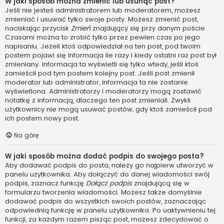
W jaki sposób można zmienić lub usunąć post?
Jeśli nie jesteś administratorem lub moderatorem, możesz
zmieniać i usuwać tylko swoje posty. Możesz zmienić post,
naciskając przycisk
Zmień
znajdujący się przy danym poście.
Czasami można to zrobić tylko przez pewien czas po jego
napisaniu. Jeżeli ktoś odpowiedział na ten post, pod twoim
postem pojawi się informacja ile razy i kiedy ostatni raz post był
zmieniany. Informacja ta wyświetli się tylko wtedy, jeśli ktoś
zamieścił pod tym postem kolejny post. Jeśli post zmienił
moderator lub administrator, informacja ta nie zostanie
wyświetlona. Administratorzy i moderatorzy mogą zostawić
notatkę z informacją, dlaczego ten post zmieniali. Zwykli
użytkownicy nie mogą usuwać postów, gdy ktoś zamieścił pod
ich postem nowy post.
Na górę
W jaki sposób można dodać podpis do swojego posta?
Aby dodawać podpis do posta, należy go najpierw utworzyć w
panelu użytkownika. Aby dołączyć do danej wiadomości swój
podpis, zaznacz funkcję
Dołącz podpis
znajdującą się w
formularzu tworzenia wiadomości. Możesz także domyślnie
dodawać podpis do wszystkich swoich postów, zaznaczając
odpowiednią funkcję w panelu użytkownika. Po uaktywnieniu tej
funkcji, za każdym razem pisząc post, możesz zdecydować o