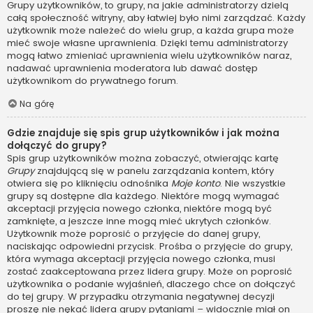
Grupy użytkowników, to grupy, na jakie administratorzy dzielą
całą społeczność witryny, aby łatwiej było nimi zarządzać. Każdy
użytkownik może należeć do wielu grup, a każda grupa może
mieć swoje własne uprawnienia. Dzięki temu administratorzy
mogą łatwo zmieniać uprawnienia wielu użytkowników naraz,
nadawać uprawnienia moderatora lub dawać dostęp
użytkownikom do prywatnego forum.
Na górę
Gdzie znajduje się spis grup użytkowników i jak można
dołączyć do grupy?
Spis grup użytkowników można zobaczyć, otwierając kartę
Grupy
znajdującą się w panelu zarządzania kontem, który
otwiera się po kliknięciu odnośnika
Moje konto
. Nie wszystkie
grupy są dostępne dla każdego. Niektóre mogą wymagać
akceptacji przyjęcia nowego członka, niektóre mogą być
zamknięte, a jeszcze inne mogą mieć ukrytych członków.
Użytkownik może poprosić o przyjęcie do danej grupy,
naciskając odpowiedni przycisk. Prośba o przyjęcie do grupy,
która wymaga akceptacji przyjęcia nowego członka, musi
zostać zaakceptowana przez lidera grupy. Może on poprosić
użytkownika o podanie wyjaśnień, dlaczego chce on dołączyć
do tej grupy. W przypadku otrzymania negatywnej decyzji
proszę nie nękać lidera grupy pytaniami – widocznie miał on