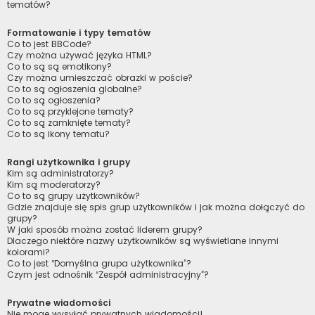
tematów?
Formatowanie i typy tematów
Co to jest BBCode?
Czy można używać języka HTML?
Co to są są emotikony?
Czy można umieszczać obrazki w poście?
Co to są ogłoszenia globalne?
Co to są ogłoszenia?
Co to są przyklejone tematy?
Co to są zamknięte tematy?
Co to są ikony tematu?
Rangi użytkownika i grupy
Kim są administratorzy?
Kim są moderatorzy?
Co to są grupy użytkowników?
Gdzie znajduje się spis grup użytkowników i jak można dołączyć do
grupy?
W jaki sposób można zostać liderem grupy?
Dlaczego niektóre nazwy użytkowników są wyświetlane innymi
kolorami?
Co to jest “Domyślna grupa użytkownika”?
Czym jest odnośnik “Zespół administracyjny”?
Prywatne wiadomości
Nie mogę wysyłać prywatnych wiadomości!