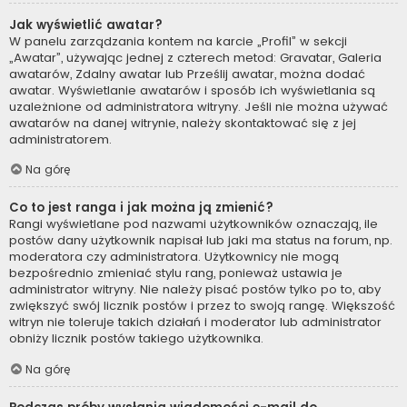
Jak wyświetlić awatar?
W panelu zarządzania kontem na karcie „Profil” w sekcji
„Awatar”, używając jednej z czterech metod: Gravatar, Galeria
awatarów, Zdalny awatar lub Prześlij awatar, można dodać
awatar. Wyświetlanie awatarów i sposób ich wyświetlania są
uzależnione od administratora witryny. Jeśli nie można używać
awatarów na danej witrynie, należy skontaktować się z jej
administratorem.
Na górę
Co to jest ranga i jak można ją zmienić?
Rangi wyświetlane pod nazwami użytkowników oznaczają, ile
postów dany użytkownik napisał lub jaki ma status na forum, np.
moderatora czy administratora. Użytkownicy nie mogą
bezpośrednio zmieniać stylu rang, ponieważ ustawia je
administrator witryny. Nie należy pisać postów tylko po to, aby
zwiększyć swój licznik postów i przez to swoją rangę. Większość
witryn nie toleruje takich działań i moderator lub administrator
obniży licznik postów takiego użytkownika.
Na górę