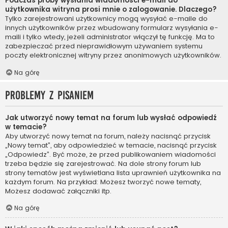
Podczas próby wysłania wiadomości e-mail do
użytkownika witryna prosi mnie o zalogowanie. Dlaczego?
Tylko zarejestrowani użytkownicy mogą wysyłać e-maile do
innych użytkowników przez wbudowany formularz wysyłania e-
maili i tylko wtedy, jeżeli administrator włączył tę funkcję. Ma to
zabezpieczać przed nieprawidłowym używaniem systemu
poczty elektronicznej witryny przez anonimowych użytkowników.
Na górę
Problemy z pisaniem
Jak utworzyć nowy temat na forum lub wysłać odpowiedź
w temacie?
Aby utworzyć nowy temat na forum, należy nacisnąć przycisk
„Nowy temat”, aby odpowiedzieć w temacie, nacisnąć przycisk
„Odpowiedz”. Być może, że przed publikowaniem wiadomości
trzeba będzie się zarejestrować. Na dole strony forum lub
strony tematów jest wyświetlana lista uprawnień użytkownika na
każdym forum. Na przykład: Możesz tworzyć nowe tematy,
Możesz dodawać załączniki itp.
Na górę