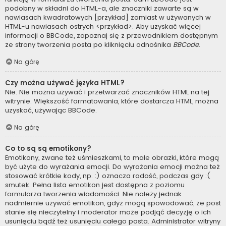
podobny w składni do HTML-a, ale znaczniki zawarte są w
nawiasach kwadratowych [przykład] zamiast w używanych w
HTML-u nawiasach ostrych <przykład>. Aby uzyskać więcej
informacji o BBCode, zapoznaj się z przewodnikiem dostępnym
ze strony tworzenia posta po kliknięciu odnośnika
BBCode
.
Na górę
Czy można używać języka HTML?
Nie. Nie można używać i przetwarzać znaczników HTML na tej
witrynie. Większość formatowania, które dostarcza HTML, można
uzyskać, używając BBCode.
Na górę
Co to są są emotikony?
Emotikony, zwane też uśmieszkami, to małe obrazki, które mogą
być użyte do wyrażania emocji. Do wyrażania emocji można też
stosować krótkie kody, np. :) oznacza radość, podczas gdy :(
smutek. Pełna lista emotikon jest dostępna z poziomu
formularza tworzenia wiadomości. Nie należy jednak
nadmiernie używać emotikon, gdyż mogą spowodować, że post
stanie się nieczytelny i moderator może podjąć decyzję o ich
usunięciu bądź też usunięciu całego posta. Administrator witryny