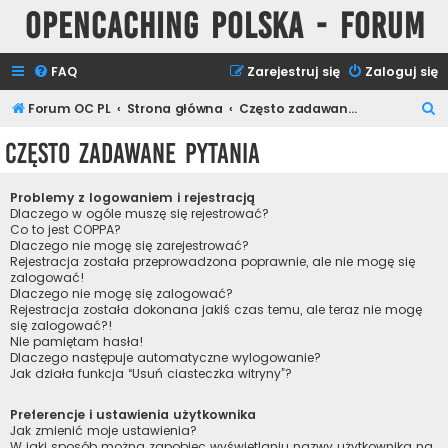
Opencaching Polska - Forum
FAQ
Zarejestruj się
Zaloguj się
S
Forum OC PL
Strona główna
Często zadawane pytania
z
Często zadawane pytania
u
k
Problemy z logowaniem i rejestracją
a
Dlaczego w ogóle muszę się rejestrować?
Co to jest COPPA?
j
Dlaczego nie mogę się zarejestrować?
Rejestracja została przeprowadzona poprawnie, ale nie mogę się
zalogować!
Dlaczego nie mogę się zalogować?
Rejestracja została dokonana jakiś czas temu, ale teraz nie mogę
się zalogować?!
Nie pamiętam hasła!
Dlaczego następuje automatyczne wylogowanie?
Jak działa funkcja “Usuń ciasteczka witryny”?
Preferencje i ustawienia użytkownika
Jak zmienić moje ustawienia?
W jaki sposób można zapobiec wyświetlaniu nazwy użytkownika na