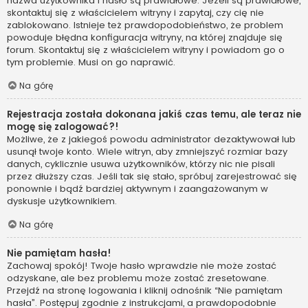
nazwa użytkownika i hasło są prawidłowe. Jeżeli są prawidłowe,
skontaktuj się z właścicielem witryny i zapytaj, czy cię nie
zablokowano. Istnieje też prawdopodobieństwo, że problem
powoduje błędna konfiguracja witryny, na której znajduje się
forum. Skontaktuj się z właścicielem witryny i powiadom go o
tym problemie. Musi on go naprawić.
Na górę
Rejestracja została dokonana jakiś czas temu, ale teraz nie
mogę się zalogować?!
Możliwe, że z jakiegoś powodu administrator dezaktywował lub
usunął twoje konto. Wiele witryn, aby zmniejszyć rozmiar bazy
danych, cyklicznie usuwa użytkowników, którzy nic nie pisali
przez dłuższy czas. Jeśli tak się stało, spróbuj zarejestrować się
ponownie i bądź bardziej aktywnym i zaangażowanym w
dyskusje użytkownikiem.
Na górę
Nie pamiętam hasła!
Zachowaj spokój! Twoje hasło wprawdzie nie może zostać
odzyskane, ale bez problemu może zostać zresetowane.
Przejdź na stronę logowania i kliknij odnośnik “Nie pamiętam
hasła”. Postępuj zgodnie z instrukcjami, a prawdopodobnie