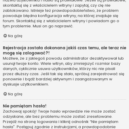
nazwa użytkownika i hasło są prawidłowe. Jeżeli są prawidłowe,
skontaktuj się z właścicielem witryny i zapytaj, czy cię nie
zablokowano. Istnieje też prawdopodobieństwo, że problem
powoduje błędna konfiguracja witryny, na której znajduje się
forum. Skontaktuj się z właścicielem witryny i powiadom go o
tym problemie. Musi on go naprawić.
Na górę
Rejestracja została dokonana jakiś czas temu, ale teraz nie
mogę się zalogować?!
Możliwe, że z jakiegoś powodu administrator dezaktywował lub
usunął twoje konto. Wiele witryn, aby zmniejszyć rozmiar bazy
danych, cyklicznie usuwa użytkowników, którzy nic nie pisali
przez dłuższy czas. Jeśli tak się stało, spróbuj zarejestrować się
ponownie i bądź bardziej aktywnym i zaangażowanym w
dyskusje użytkownikiem.
Na górę
Nie pamiętam hasła!
Zachowaj spokój! Twoje hasło wprawdzie nie może zostać
odzyskane, ale bez problemu może zostać zresetowane.
Przejdź na stronę logowania i kliknij odnośnik “Nie pamiętam
hasła”. Postępuj zgodnie z instrukcjami, a prawdopodobnie