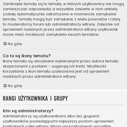
Zamknięte tematy są to tematy, w których użytkownicy nie mogą
zamieszczać odpowiedzi, a wszystkie zawarte w nich ankiety
zostały automatycznie zakończone w momencie zamykania
tematu. Tematy mogą być zamykane z wielu powodów i robią
to moderatorzy forum lub administratorzy witryny. Zależnie od
uprawnień nadanych przez administratora witryny użytkownik
może mieć możliwość zamykania swoich tematów.
Na górę
Co to są ikony tematu?
Ikony tematu są obrazkami wybieranymi przez autora tematu
skojarzonymi z postami – sugerują ich treść. Możliwość
korzystania z ikon tematu uzależniona jest od uprawnień
nadanych przez administratora witryny.
Na górę
Rangi użytkownika i grupy
Kim są administratorzy?
Administratorzy są użytkownikami albo też grupami
użytkowników posiadającymi najwyższy poziom uprawnień
kontrolnych całej witryny. Mogą oni kontrolować wszystkie