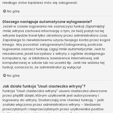
niedługo znów będziesz móc się zalogować.
Na górę
Dlaczego następuje automatyczne wylogowanie?
Jeżeli w czasie logowania nie zaznaczysz funkcji
Zapamiętaj
mnie
, witryna zachowa informację o tym, że twój pobyt na tej
witrynie będzie trwał tylko określony przez administratora czas.
Zapobiega to niewłaściwemu użyciu twojego konta przez kogoś
innego. Aby pozostać zalogowanym/zalogowaną, podczas
logowania zaznacz funkcję
Loguj mnie automatycznie
. Jest to
niezalecane, jeżeli korzystasz z witryny z ogólnie dostępnego
komputera, np. w bibliotece, kawiarence internetowej, sali
komputerowej w szkole lub na uczelni itp. Jeśli nie widzisz tej
funkcji, oznacza to, że administrator ją wyłączył.
Na górę
Jak działa funkcja “Usuń ciasteczka witryny”?
Funkcja “Usuń ciasteczka witryny” usuwa ciasteczka utworzone
przez phpBB dzięki, którym użytkownik jest autoryzowany i
logowany do witryny. Dostarczają one również funkcję – jeśli
została włączona przez administratora witryny – śledzenia
przeczytanych i nieprzeczytanych przez użytkownika postów.