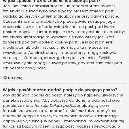
W jaki sposób można zmienić lub usunąć post?
Jeśli nie jesteś administratorem lub moderatorem, możesz
zmieniać i usuwać tylko swoje posty. Możesz zmienić post,
naciskając przycisk
Zmień
znajdujący się przy danym poście.
Czasami można to zrobić tylko przez pewien czas po jego
napisaniu. Jeżeli ktoś odpowiedział na ten post, pod twoim
postem pojawi się informacja ile razy i kiedy ostatni raz post był
zmieniany. Informacja ta wyświetli się tylko wtedy, jeśli ktoś
zamieścił pod tym postem kolejny post. Jeśli post zmienił
moderator lub administrator, informacja ta nie zostanie
wyświetlona. Administratorzy i moderatorzy mogą zostawić
notatkę z informacją, dlaczego ten post zmieniali. Zwykli
użytkownicy nie mogą usuwać postów, gdy ktoś zamieścił pod
ich postem nowy post.
Na górę
W jaki sposób można dodać podpis do swojego posta?
Aby dodawać podpis do posta, należy go najpierw utworzyć w
panelu użytkownika. Aby dołączyć do danej wiadomości swój
podpis, zaznacz funkcję
Dołącz podpis
znajdującą się w
formularzu tworzenia wiadomości. Możesz także domyślnie
dodawać podpis do wszystkich swoich postów, zaznaczając
odpowiednią funkcję w panelu użytkownika. Po uaktywnieniu tej
funkcji, za każdym razem pisząc post, możesz zdecydować o