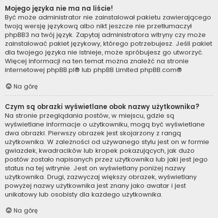
Mojego języka nie ma na liście!
Być może administrator nie zainstalował pakietu zawierającego
twoją wersję językową albo nikt jeszcze nie przetłumaczył
phpBB3 na twój język. Zapytaj administratora witryny czy może
zainstalować pakiet językowy, którego potrzebujesz. Jeśli pakiet
dla twojego języka nie istnieje, może spróbujesz go utworzyć.
Więcej informacji na ten temat można znaleźć na stronie
internetowej
phpBB.pl
® lub phpBB Limited
phpBB.com
®
Na górę
Czym są obrazki wyświetlane obok nazwy użytkownika?
Na stronie przeglądania postów, w miejscu, gdzie są
wyświetlane informacje o użytkowniku, mogą być wyświetlane
dwa obrazki. Pierwszy obrazek jest skojarzony z rangą
użytkownika. W zależności od używanego stylu jest on w formie
gwiazdek, kwadracików lub kropek pokazujących, jak dużo
postów zostało napisanych przez użytkownika lub jaki jest jego
status na tej witrynie. Jest on wyświetlany poniżej nazwy
użytkownika. Drugi, zazwyczaj większy obrazek, wyświetlany
powyżej nazwy użytkownika jest znany jako awatar i jest
unikatowy lub osobisty dla każdego użytkownika.
Na górę