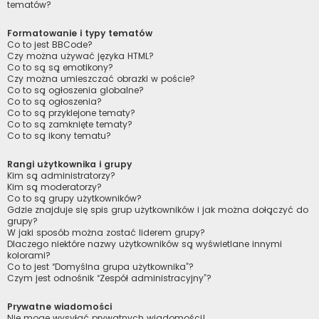
tematów?
Formatowanie i typy tematów
Co to jest BBCode?
Czy można używać języka HTML?
Co to są są emotikony?
Czy można umieszczać obrazki w poście?
Co to są ogłoszenia globalne?
Co to są ogłoszenia?
Co to są przyklejone tematy?
Co to są zamknięte tematy?
Co to są ikony tematu?
Rangi użytkownika i grupy
Kim są administratorzy?
Kim są moderatorzy?
Co to są grupy użytkowników?
Gdzie znajduje się spis grup użytkowników i jak można dołączyć do
grupy?
W jaki sposób można zostać liderem grupy?
Dlaczego niektóre nazwy użytkowników są wyświetlane innymi
kolorami?
Co to jest “Domyślna grupa użytkownika”?
Czym jest odnośnik “Zespół administracyjny”?
Prywatne wiadomości
Nie mogę wysyłać prywatnych wiadomości!