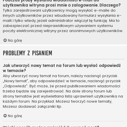
Podczas próby wysłania wiadomości e-mail do
użytkownika witryna prosi mnie o zalogowanie. Dlaczego?
Tylko zarejestrowani użytkownicy mogą wysyłać e-maile do
innych użytkowników przez wbudowany formularz wysyłania e-
maili i tylko wtedy, jeżeli administrator włączył tę funkcję. Ma to
zabezpieczać przed nieprawidłowym używaniem systemu
poczty elektronicznej witryny przez anonimowych użytkowników.
Na górę
Problemy z pisaniem
Jak utworzyć nowy temat na forum lub wysłać odpowiedź
w temacie?
Aby utworzyć nowy temat na forum, należy nacisnąć przycisk
„Nowy temat”, aby odpowiedzieć w temacie, nacisnąć przycisk
„Odpowiedz”. Być może, że przed publikowaniem wiadomości
trzeba będzie się zarejestrować. Na dole strony forum lub
strony tematów jest wyświetlana lista uprawnień użytkownika na
każdym forum. Na przykład: Możesz tworzyć nowe tematy,
Możesz dodawać załączniki itp.
Na górę