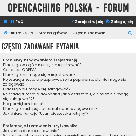
Opencaching Polska - Forum
FAQ
Zarejestruj się
Zaloguj się
S
Forum OC PL
Strona główna
Często zadawane pytania
z
Często zadawane pytania
u
k
Problemy z logowaniem i rejestracją
a
Dlaczego w ogóle muszę się rejestrować?
Co to jest COPPA?
j
Dlaczego nie mogę się zarejestrować?
Rejestracja została przeprowadzona poprawnie, ale nie mogę się
zalogować!
Dlaczego nie mogę się zalogować?
Rejestracja została dokonana jakiś czas temu, ale teraz nie mogę
się zalogować?!
Nie pamiętam hasła!
Dlaczego następuje automatyczne wylogowanie?
Jak działa funkcja “Usuń ciasteczka witryny”?
Preferencje i ustawienia użytkownika
Jak zmienić moje ustawienia?
W jaki sposób można zapobiec wyświetlaniu nazwy użytkownika na