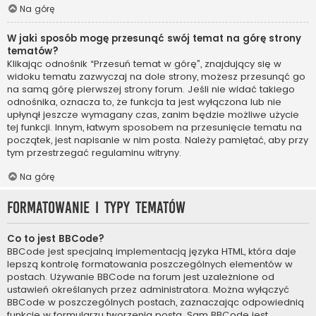
Na górę
W jaki sposób mogę przesunąć swój temat na górę strony
tematów?
Klikając odnośnik “Przesuń temat w górę”, znajdujący się w
widoku tematu zazwyczaj na dole strony, możesz przesunąć go
na samą górę pierwszej strony forum. Jeśli nie widać takiego
odnośnika, oznacza to, że funkcja ta jest wyłączona lub nie
upłynął jeszcze wymagany czas, zanim będzie możliwe użycie
tej funkcji. Innym, łatwym sposobem na przesunięcie tematu na
początek, jest napisanie w nim posta. Należy pamiętać, aby przy
tym przestrzegać regulaminu witryny.
Na górę
Formatowanie i typy tematów
Co to jest BBCode?
BBCode jest specjalną implementacją języka HTML, która daje
lepszą kontrolę formatowania poszczególnych elementów w
postach. Używanie BBCode na forum jest uzależnione od
ustawień określanych przez administratora. Można wyłączyć
BBCode w poszczególnych postach, zaznaczając odpowiednią
funkcję w formularzu tworzenia posta. Sam BBCode jest