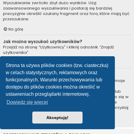
Wyszukiwanie zwróciło zbyt dużo wyników. Użyj
zaawansowanego wyszukiwania i postaraj się bardziej
precyzyjnie określić szukany fragment oraz fora, które mają być
przeszukane.
Na górę
Jak można wyszukać użytkowników?
Przejdź na stronę “Użytkownicy” i kliknij odnośnik “Znajdź
użytkownika”.
Na górę
Strona ta używa plików cookies (tzw. ciasteczka)
w celach statystycznych, reklamowych oraz
W jaki sposób można znaleźć swoje posty i tematy?
funkcjonalnych. Warunki przechowywania lub
Swoje posty można znaleźć, klikając odnośnik “Wyświetl moje
posty” znajdujący się w panelu zarządzania kontem lub
dostępu do plików cookies można określić w
odnośnik “Posty użytkownika” na stronie swojego profilu lub
ustawieniach przeglądarki internetowej.
wybierając „Twoje posty” z menu „Więcej…” znajdującego się w
górnym lewym rogu witryny. Jeśli chcesz wyszukać swoje
Dowiedz się więcej
tematy, użyj strony wyszukiwania zaawansowanego i skorzystaj
z odpowiednich funkcji.
Akceptuję!
Na górę