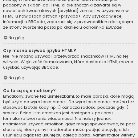
podobny w składni do HTML-a, ale znaczniki zawarte są w
nawiasach kwadratowych [przykład] zamiast w używanych w
HTML-u nawiasach ostrych <przykład>. Aby uzyskać więcej
informacji o BBCode, zapoznaj się z przewodnikiem dostępnym
ze strony tworzenia posta po kliknięciu odnośnika
BBCode
.
Na górę
Czy można używać języka HTML?
Nie. Nie można używać i przetwarzać znaczników HTML na tej
witrynie. Większość formatowania, które dostarcza HTML, można
uzyskać, używając BBCode.
Na górę
Co to są są emotikony?
Emotikony, zwane też uśmieszkami, to małe obrazki, które mogą
być użyte do wyrażania emocji. Do wyrażania emocji można też
stosować krótkie kody, np. :) oznacza radość, podczas gdy :(
smutek. Pełna lista emotikon jest dostępna z poziomu
formularza tworzenia wiadomości. Nie należy jednak
nadmiernie używać emotikon, gdyż mogą spowodować, że post
stanie się nieczytelny i moderator może podjąć decyzję o ich
usunięciu bądź też usunięciu całego posta. Administrator witryny