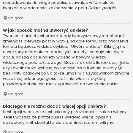
niedodawaniu do niego podpisu, usuwając w formularzu
tworzenia wiadomości zaznaczenie z pola
Dołącz podpis
.
Na górę
W jaki sposób można utworzyć ankietę?
Tworzenie ankiet jest proste. Kiedy tworzysz nowy temat bądź
zmieniasz pierwszy post w wątku, na dole formularza tworzenia
tematu będziesz widzieć etykietę “Utwórz ankietę”. Kliknij ją i w
otworzonym formularzu podaj tytuł ankiety i co najmniej dwie
opcje. Każdą opcję należy wpisać w nowym wierszu
widocznego pola tekstowego. Możesz określić liczbę opcji, jakie
użytkownik może wybrać, wyznaczyć czas trwania ankiety (0 –
bez limitu czasowego), a także umożliwić użytkownikom zmianę
wcześniej oddanego głosu. Jeśli nie widzisz etykiety,
prawdopodobnie nie masz uprawnień do tworzenia ankiet.
Na górę
Dlaczego nie można dodać więcej opcji ankiety?
Limit opcji w ankiecie jest ustalany przez administratora witryny.
Jeśli uważasz, że potrzebujesz wstawić więcej opcji niż
dozwolony limit, skontaktuj się z administratorem witryny.
Na górę