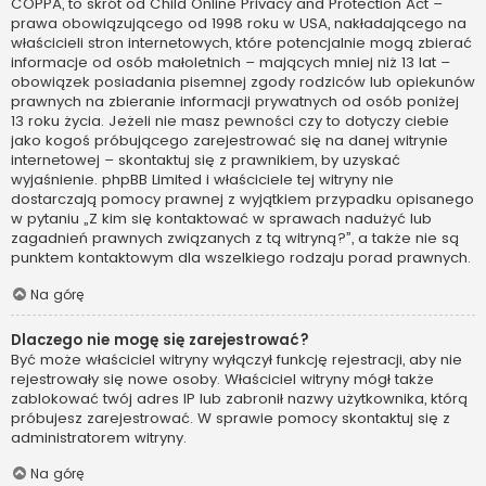
COPPA, to skrót od Child Online Privacy and Protection Act –
prawa obowiązującego od 1998 roku w USA, nakładającego na
właścicieli stron internetowych, które potencjalnie mogą zbierać
informacje od osób małoletnich – mających mniej niż 13 lat –
obowiązek posiadania pisemnej zgody rodziców lub opiekunów
prawnych na zbieranie informacji prywatnych od osób poniżej
13 roku życia. Jeżeli nie masz pewności czy to dotyczy ciebie
jako kogoś próbującego zarejestrować się na danej witrynie
internetowej – skontaktuj się z prawnikiem, by uzyskać
wyjaśnienie. phpBB Limited i właściciele tej witryny nie
dostarczają pomocy prawnej z wyjątkiem przypadku opisanego
w pytaniu „Z kim się kontaktować w sprawach nadużyć lub
zagadnień prawnych związanych z tą witryną?”, a także nie są
punktem kontaktowym dla wszelkiego rodzaju porad prawnych.
Na górę
Dlaczego nie mogę się zarejestrować?
Być może właściciel witryny wyłączył funkcję rejestracji, aby nie
rejestrowały się nowe osoby. Właściciel witryny mógł także
zablokować twój adres IP lub zabronił nazwy użytkownika, którą
próbujesz zarejestrować. W sprawie pomocy skontaktuj się z
administratorem witryny.
Na górę