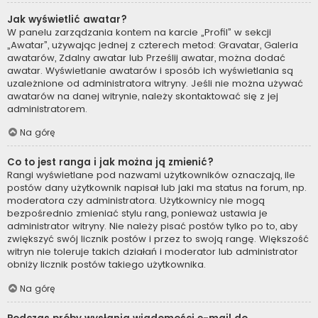
Jak wyświetlić awatar?
W panelu zarządzania kontem na karcie „Profil” w sekcji
„Awatar”, używając jednej z czterech metod: Gravatar, Galeria
awatarów, Zdalny awatar lub Prześlij awatar, można dodać
awatar. Wyświetlanie awatarów i sposób ich wyświetlania są
uzależnione od administratora witryny. Jeśli nie można używać
awatarów na danej witrynie, należy skontaktować się z jej
administratorem.
Na górę
Co to jest ranga i jak można ją zmienić?
Rangi wyświetlane pod nazwami użytkowników oznaczają, ile
postów dany użytkownik napisał lub jaki ma status na forum, np.
moderatora czy administratora. Użytkownicy nie mogą
bezpośrednio zmieniać stylu rang, ponieważ ustawia je
administrator witryny. Nie należy pisać postów tylko po to, aby
zwiększyć swój licznik postów i przez to swoją rangę. Większość
witryn nie toleruje takich działań i moderator lub administrator
obniży licznik postów takiego użytkownika.
Na górę