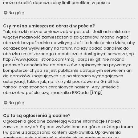
może określić dopuszczalny limit emotikon w poście.
Na górę
Czy można umieszczać obrazki w poście?
Tak, obrazki można umieszczać w postach. Jeśli administrator
włączył możliwość zamieszczania załączników, można wgrać
obrazek bezpośrednio na witrynę. Jeśli ta funkcja nie działa, aby
obrazek był wyświetlany na forum, należy podać odnośnik do
obrazka umieszczonego na publicznie dostępnym serwerze, np.
http://www.jakas_strona.com/moj_obrazek.gif. Nie można
podawać odnośników do obrazków zapisanych na prywatnym
komputerze, chyba że jest publicznie dostępnym serwerem ani
do obrazków znajdujących się na stronach wymagających
autoryzacji, takich jak, np. skrzynki pocztowe na Gmail lub
Yahoo! oraz stronach chronionych hasłem. Aby umieścić
obrazek w poście, użyj znacznika BBCode
[img]
.
Na górę
Co to są ogłoszenia globalne?
Ogłoszenia globalne zawierają ważne informacje i należy
zawsze je czytać. Są one wyświetlane na górze każdego forum
i w panelu zarządzania kontem użytkownika. Uprawnienia
zamieszczania ogłoszeń globalnych są nadawane przez