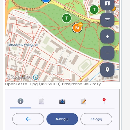
OpenKesze-1.jpg (188.59 KiB) Przejrzano 9817 razy