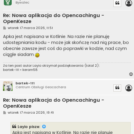
Bywalec
Re: Nowa aplikacja do Opencachingu -
OpenKesze
P
wtorek 17 marca 2026, 11:51
o
s
Apka jest napisana w Kotlinie. Na razie nie planuję
t
udostępniania kodu - może jak skończę nad nią prace, bo
obecnie zawsze jest coś do poprawki w kodzie, nad czym
ciągle siadam
Za ten post autor
Layio
otrzymał podziękowania (total 2):
bartek-111
•
keram58
bartek-111
Centrum Obsługi Geocachera
Re: Nowa aplikacja do Opencachingu -
OpenKesze
P
wtorek 17 marca 2026, 19:41
o
s
t
Layio
pisze:
Apka jest napisana w Kotlinie. Na razie nie planuję