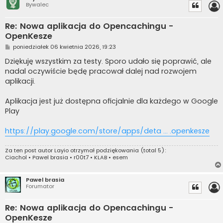
Bywalec
Re: Nowa aplikacja do Opencachingu -
OpenKesze
P
poniedziałek 06 kwietnia 2026, 19:23
o
s
Dziękuję wszystkim za testy. Sporo udało się poprawić, ale
t
nadal oczywiście będę pracował dalej nad rozwojem
aplikacji.
Aplikacja jest już dostępna oficjalnie dla każdego w Google
Play
https://play.google.com/store/apps/deta ... .openkesze
Za ten post autor
Layio
otrzymał podziękowania (total 5):
Ciachol
•
Pawel brasia
•
r00t7
•
KLAB
•
esem
Pawel brasia
Forumator
Re: Nowa aplikacja do Opencachingu -
OpenKesze