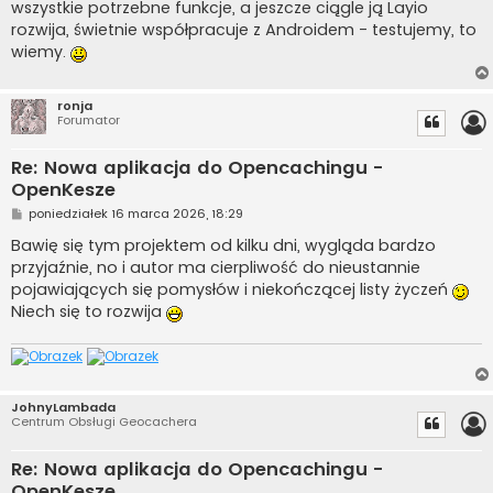
wszystkie potrzebne funkcje, a jeszcze ciągle ją Layio
rozwija, świetnie współpracuje z Androidem - testujemy, to
wiemy.
ronja
Forumator
Re: Nowa aplikacja do Opencachingu -
OpenKesze
P
poniedziałek 16 marca 2026, 18:29
o
s
Bawię się tym projektem od kilku dni, wygląda bardzo
t
przyjaźnie, no i autor ma cierpliwość do nieustannie
pojawiających się pomysłów i niekończącej listy życzeń
Niech się to rozwija
JohnyLambada
Centrum Obsługi Geocachera
Re: Nowa aplikacja do Opencachingu -
OpenKesze