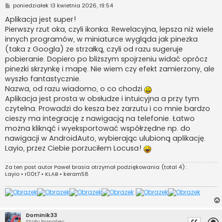
P
poniedziałek 13 kwietnia 2026, 19:54
o
s
Aplikacja jest super!
t
Pierwszy rzut oka, czyli ikonka. Rewelacyjna, lepsza niż wiele
innych programów, w miniaturce wygląda jak pinezka
(taka z Googla) ze strzałką, czyli od razu sugeruje
pobieranie. Dopiero po bliższym spojrzeniu widać oprócz
pinezki skrzynkę i mapę. Nie wiem czy efekt zamierzony, ale
wyszło fantastycznie.
Nazwa, od razu wiadomo, o co chodzi
Aplikacja jest prosta w obsłudze i intuicyjna a przy tym
czytelna. Prowadzi do kesza bez zarzutu i co mnie bardzo
cieszy ma integrację z nawigacją na telefonie. Łatwo
można kliknąć i wyeksportować współrzędne np. do
nawigacji w AndroidAuto, wybierając ulubioną aplikację.
Layio, przez Ciebie porzuciłem Locusa!
Za ten post autor
Pawel brasia
otrzymał podziękowania (total 4):
Layio
•
r00t7
•
KLAB
•
keram58
Dominik33
Stały bywalec