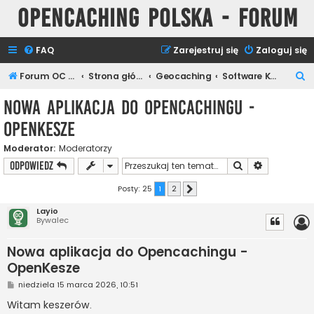
Opencaching Polska - Forum
FAQ
Zarejestruj się
Zaloguj się
S
Forum OC PL
Strona główna
Geocaching
Software Keszera
z
Nowa aplikacja do Opencachingu -
u
OpenKesze
k
a
Moderator:
Moderatorzy
Szukaj
Wyszukiwan
ODPOWIEDZ
j
Posty: 25
1
2
Następna
Layio
Bywalec
Nowa aplikacja do Opencachingu -
OpenKesze
P
niedziela 15 marca 2026, 10:51
o
s
Witam keszerów.
t