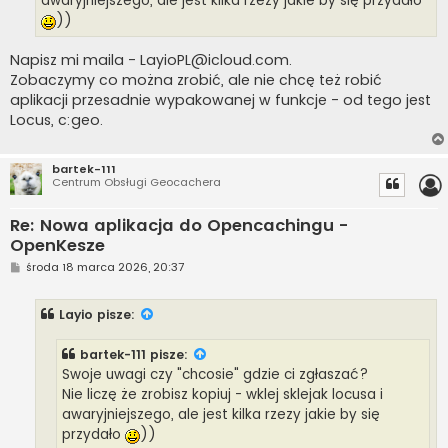
awaryjniejszego, ale jest kilka rzezy jakie by się przydało
))
Napisz mi maila -
LayioPL@icloud.com
.
Zobaczymy co można zrobić, ale nie chcę też robić
aplikacji przesadnie wypakowanej w funkcje - od tego jest
Locus, c:geo.
bartek-111
Centrum Obsługi Geocachera
Re: Nowa aplikacja do Opencachingu -
OpenKesze
P
środa 18 marca 2026, 20:37
o
s
t
Layio
pisze:
bartek-111
pisze:
Swoje uwagi czy "chcosie" gdzie ci zgłaszać?
Nie liczę że zrobisz kopiuj - wklej sklejak locusa i
awaryjniejszego, ale jest kilka rzezy jakie by się
przydało
))