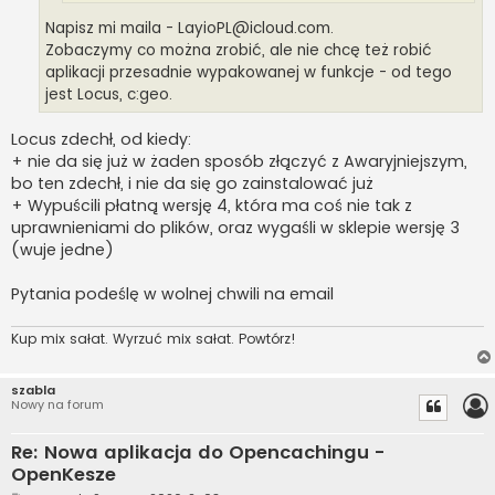
Napisz mi maila -
LayioPL@icloud.com
.
Zobaczymy co można zrobić, ale nie chcę też robić
aplikacji przesadnie wypakowanej w funkcje - od tego
jest Locus, c:geo.
Locus zdechł, od kiedy:
+ nie da się już w żaden sposób złączyć z Awaryjniejszym,
bo ten zdechł, i nie da się go zainstalować już
+ Wypuścili płatną wersję 4, która ma coś nie tak z
uprawnieniami do plików, oraz wygaśli w sklepie wersję 3
(wuje jedne)
Pytania podeślę w wolnej chwili na email
Kup mix sałat. Wyrzuć mix sałat. Powtórz!
szabla
Nowy na forum
Re: Nowa aplikacja do Opencachingu -
OpenKesze