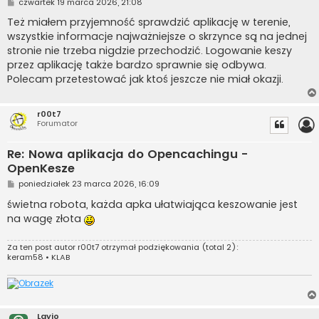
P
czwartek 19 marca 2026, 21:08
o
s
Też miałem przyjemność sprawdzić aplikację w terenie,
t
wszystkie informacje najważniejsze o skrzynce są na jednej
stronie nie trzeba nigdzie przechodzić. Logowanie keszy
przez aplikację także bardzo sprawnie się odbywa.
Polecam przetestować jak ktoś jeszcze nie miał okazji.
r00t7
Forumator
Re: Nowa aplikacja do Opencachingu -
OpenKesze
P
poniedziałek 23 marca 2026, 16:09
o
s
świetna robota, każda apka ułatwiająca keszowanie jest
t
na wagę złota
Za ten post autor
r00t7
otrzymał podziękowania (total 2):
keram58
•
KLAB
Layio