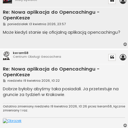
Re: Nowa aplikacja do Opencachingu -
OpenKesze
P
poniedziałek 13 kwietnia 2026, 23:57
o
s
Może kiedyś stanie się oficjalną aplikacją opencachingu?
t
keram58
Centrum Obsługi Geocachera
Re: Nowa aplikacja do Opencachingu -
OpenKesze
P
niedziela 19 kwietnia 2026, 10:22
o
s
Dobrze byłoby abyśmy taka posiadali. Ja przetestuje na
t
gruncie za tydzień w Krakowie.
Ostatnio zmieniony niedziela 19 kwietnia 2026, 10:26 przez
keram58
, łącznie
zmieniany 1 raz.