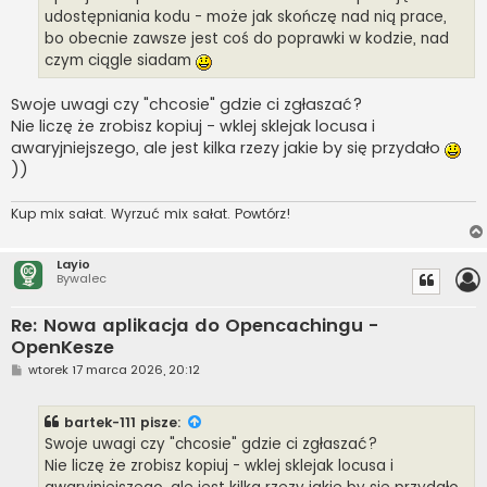
udostępniania kodu - może jak skończę nad nią prace,
bo obecnie zawsze jest coś do poprawki w kodzie, nad
czym ciągle siadam
Swoje uwagi czy "chcosie" gdzie ci zgłaszać?
Nie liczę że zrobisz kopiuj - wklej sklejak locusa i
awaryjniejszego, ale jest kilka rzezy jakie by się przydało
))
Kup mix sałat. Wyrzuć mix sałat. Powtórz!
Layio
Bywalec
Re: Nowa aplikacja do Opencachingu -
OpenKesze
P
wtorek 17 marca 2026, 20:12
o
s
t
bartek-111
pisze:
Swoje uwagi czy "chcosie" gdzie ci zgłaszać?
Nie liczę że zrobisz kopiuj - wklej sklejak locusa i