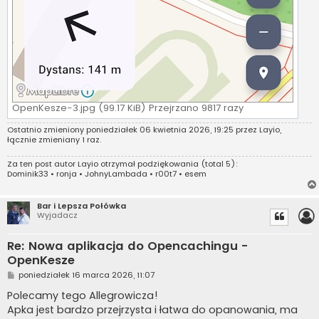
OpenKesze-3.jpg (99.17 KiB) Przejrzano 9817 razy
Ostatnio zmieniony poniedziałek 06 kwietnia 2026, 19:25 przez
Layio
,
łącznie zmieniany 1 raz.
Za ten post autor
Layio
otrzymał podziękowania (total 5):
Dominik33
•
ronja
•
JohnyLambada
•
r00t7
•
esem
Bar i Lepsza Połówka
Wyjadacz
Re: Nowa aplikacja do Opencachingu -
OpenKesze
P
poniedziałek 16 marca 2026, 11:07
o
s
Polecamy tego Allegrowicza!
t
Apka jest bardzo przejrzysta i łatwa do opanowania, ma