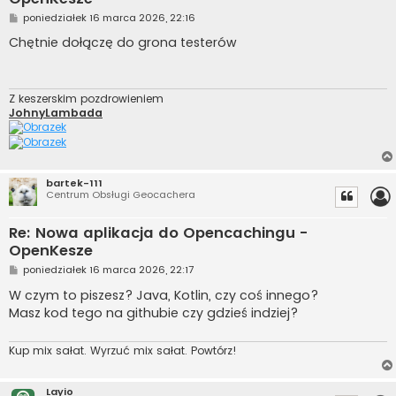
P
poniedziałek 16 marca 2026, 22:16
o
s
Chętnie dołączę do grona testerów
t
Z keszerskim pozdrowieniem
JohnyLambada
bartek-111
Centrum Obsługi Geocachera
Re: Nowa aplikacja do Opencachingu -
OpenKesze
P
poniedziałek 16 marca 2026, 22:17
o
s
W czym to piszesz? Java, Kotlin, czy coś innego?
t
Masz kod tego na githubie czy gdzieś indziej?
Kup mix sałat. Wyrzuć mix sałat. Powtórz!
Layio