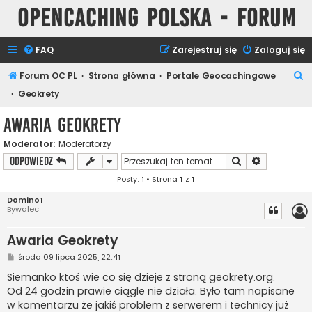
Opencaching Polska - Forum
FAQ
Zarejestruj się
Zaloguj się
S
Forum OC PL
Strona główna
Portale Geocachingowe
z
Geokrety
u
Awaria Geokrety
k
Moderator:
Moderatorzy
a
Szukaj
Wyszukiwan
ODPOWIEDZ
j
Posty: 1 • Strona
1
z
1
Domino1
Bywalec
Awaria Geokrety
P
środa 09 lipca 2025, 22:41
o
s
Siemanko ktoś wie co się dzieje z stroną geokrety.org.
t
Od 24 godzin prawie ciągle nie działa. Było tam napisane
w komentarzu że jakiś problem z serwerem i technicy już