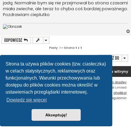
jadą. Normalnie bym się nie przejmował bo strona czasami
miała zwieche, ale teraz to chyba coś bardziej poważnego.
Pozdrawiam cieplutko
ODPOWIEDZ
Posty: 1 • Strona
1
z
1
Przejdź do
Strona ta używa plików cookies (tzw. ciasteczka)
w celach statystycznych, reklamowych oraz
Forum OC PL
Strona główna
Usuń ciasteczka witryny
funkcjonalnych. Warunki przechowywania lub
Flat Style by
Ian Bradley
dostępu do plików cookies można określić w
Technologię dostarcza
phpBB
® Forum Software © phpBB Limited
ustawieniach przeglądarki internetowej.
Polski pakiet językowy dostarcza
phpBB.pl
Zasady ochrony danych osobowych
|
Regulamin
Dowiedz się więcej
Akceptuję!