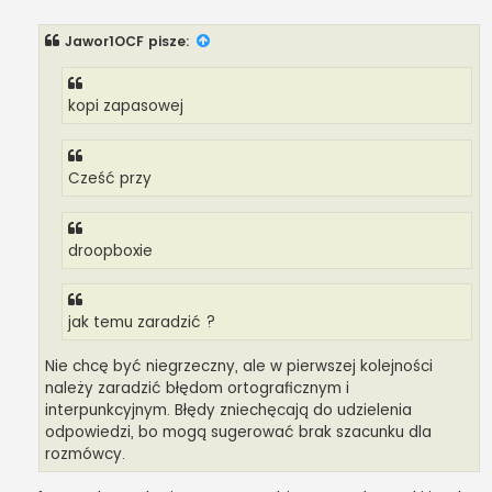
o
s
t
Jawor1OCF
pisze:
kopi zapasowej
Cześć przy
droopboxie
jak temu zaradzić ?
Nie chcę być niegrzeczny, ale w pierwszej kolejności
należy zaradzić błędom ortograficznym i
interpunkcyjnym. Błędy zniechęcają do udzielenia
odpowiedzi, bo mogą sugerować brak szacunku dla
rozmówcy.