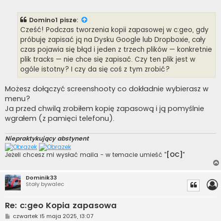
o
s
t
Domino1
pisze:
Cześć! Podczas tworzenia kopii zapasowej w c:geo, gdy
próbuję zapisać ją na Dysku Google lub Dropboxie, cały
czas pojawia się błąd i jeden z trzech plików — konkretnie
plik tracks — nie chce się zapisać. Czy ten plik jest w
ogóle istotny? I czy da się coś z tym zrobić?
Możesz dołączyć screenshooty co dokładnie wybierasz w
menu?
Ja przed chwilą zrobiłem kopię zapasową i ją pomyślnie
wgrałem (z pamięci telefonu).
Niepraktykujący abstynent
Jeżeli chcesz mi wysłać maila - w temacie umieść "
[OC]
"
Dominik33
Stały bywalec
Re: c:geo Kopia zapasowa
P
czwartek 15 maja 2025, 13:07