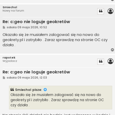
Smiechol
Nowy na forum
Re: c:geo nie loguje geokretów
P
sobota 09 maja 2026, 10:52
o
s
Okazało się że musiałem zalogować się na nowo do
t
geokrety.pl i zatrybiło . Zaraz sprawdzę na stronie OC czy
działa .
rapotek
Wyjadacz
Re: c:geo nie loguje geokretów
P
sobota 09 maja 2026, 12:03
o
s
t
Smiechol
pisze:
Okazało się że musiałem zalogować się na nowo do
geokrety.pl i zatrybiło . Zaraz sprawdzę na stronie OC
czy działa .