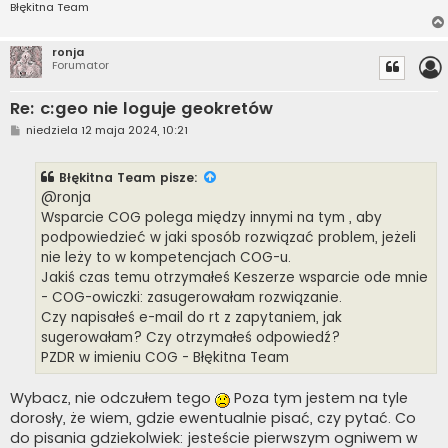
Błękitna Team
ronja
Forumator
Re: c:geo nie loguje geokretów
P
niedziela 12 maja 2024, 10:21
o
s
t
Błękitna Team
pisze:
@ronja
Wsparcie COG polega między innymi na tym , aby
podpowiedzieć w jaki sposób rozwiązać problem, jeżeli
nie leży to w kompetencjach COG-u.
Jakiś czas temu otrzymałeś Keszerze wsparcie ode mnie
- COG-owiczki: zasugerowałam rozwiązanie.
Czy napisałeś e-mail do rt z zapytaniem, jak
sugerowałam? Czy otrzymałeś odpowiedź?
PZDR w imieniu COG - Błękitna Team
Wybacz, nie odczułem tego
Poza tym jestem na tyle
dorosły, że wiem, gdzie ewentualnie pisać, czy pytać. Co
do pisania gdziekolwiek: jesteście pierwszym ogniwem w