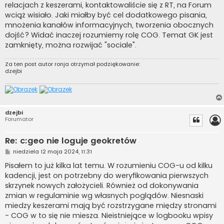
relacjach z keszerami, kontaktowaliście się z RT, na Forum
wciąż wisiało. Jaki miałby być cel dodatkowego pisania,
mnożenia kanałów informacyjnych, tworzenia obocznych
dojść? Widać inaczej rozumiemy rolę COG. Temat GK jest
zamknięty, można rozwijać "sociale".
Za ten post autor
ronja
otrzymał podziękowanie:
dzejbi
dzejbi
Forumator
Re: c:geo nie loguje geokretów
P
niedziela 12 maja 2024, 11:31
o
s
Pisałem to już kilka lat temu. W rozumieniu COG-u od kilku
t
kadencji, jest on potrzebny do weryfikowania pierwszych
skrzynek nowych założycieli. Również od dokonywania
zmian w regulaminie wg własnych poglądów. Niesnaski
miedzy keszerami mają być rozstrzygane między stronami
- COG w to się nie miesza. Nieistniejące w logbooku wpisy