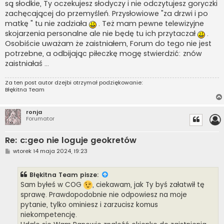
są słodkie, Ty oczekujesz słodyczy i nie odczytujesz goryczki
zachęcającej do przemyśleń. Przysłowiowe "za drzwi i po
matkę " tu nie zadziała
. Też mam pewne telewizyjne
skojarzenia personalne ale nie będę tu ich przytaczał
.
Osobiście uważam że zaistniałem, Forum do tego nie jest
potrzebne, a odbijając piłeczkę mogę stwierdzić: znów
zaistniałaś ...
Za ten post autor
dzejbi
otrzymał podziękowanie:
Błękitna Team
ronja
Forumator
Re: c:geo nie loguje geokretów
P
wtorek 14 maja 2024, 19:23
o
s
t
Błękitna Team
pisze:
Sam byłeś w COG
, ciekawam, jak Ty byś załatwił tę
sprawę. Prawdopodobnie nie odpowiesz na moje
pytanie, tylko ominiesz i zarzucisz komus
niekompetencję.