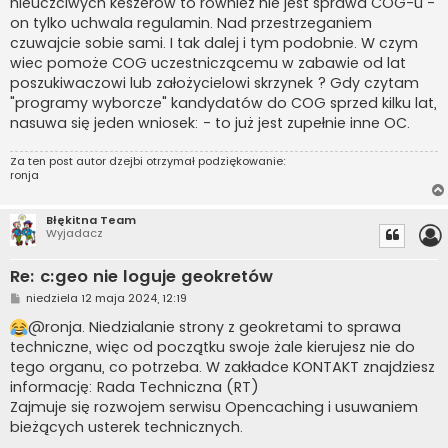
nieuczciwych keszerów to również nie jest sprawa COG-u -
on tylko uchwala regulamin. Nad przestrzeganiem
czuwajcie sobie sami. I tak dalej i tym podobnie. W czym
wiec pomoże COG uczestniczącemu w zabawie od lat
poszukiwaczowi lub założycielowi skrzynek ? Gdy czytam
"programy wyborcze" kandydatów do COG sprzed kilku lat,
nasuwa się jeden wniosek: - to już jest zupełnie inne OC.
Za ten post autor
dzejbi
otrzymał podziękowanie:
ronja
Błękitna Team
Wyjadacz
Re: c:geo nie loguje geokretów
P
niedziela 12 maja 2024, 12:19
o
s
@ronja. Niedzialanie strony z geokretami to sprawa
t
techniczne, więc od początku swoje żale kierujesz nie do
tego organu, co potrzeba. W zakładce KONTAKT znajdziesz
informację: Rada Techniczna (RT)
Zajmuje się rozwojem serwisu Opencaching i usuwaniem
bieżących usterek technicznych.