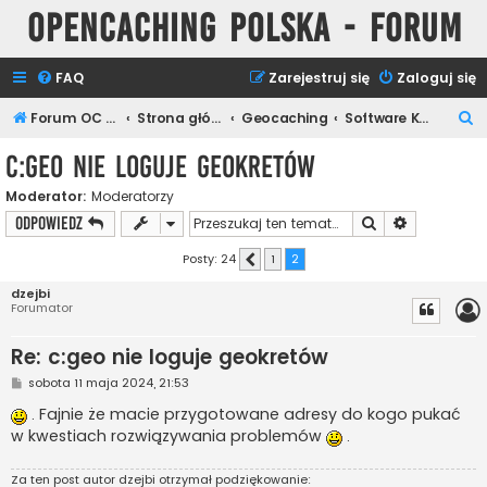
Opencaching Polska - Forum
FAQ
Zarejestruj się
Zaloguj się
S
Forum OC PL
Strona główna
Geocaching
Software Keszera
z
c:geo nie loguje geokretów
u
Moderator:
Moderatorzy
k
Szukaj
Wyszukiwan
ODPOWIEDZ
a
j
Posty: 24
1
2
Poprzednia
dzejbi
Forumator
Re: c:geo nie loguje geokretów
P
sobota 11 maja 2024, 21:53
o
s
. Fajnie że macie przygotowane adresy do kogo pukać
t
w kwestiach rozwiązywania problemów
.
Za ten post autor
dzejbi
otrzymał podziękowanie: