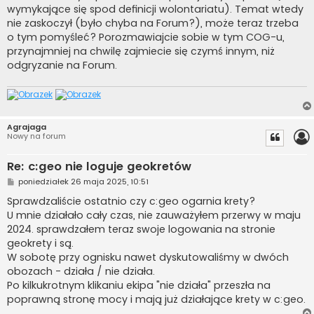
wymykające się spod definicji wolontariatu). Temat wtedy
nie zaskoczył (było chyba na Forum?), może teraz trzeba
o tym pomyśleć? Porozmawiajcie sobie w tym COG-u,
przynajmniej na chwilę zajmiecie się czymś innym, niż
odgryzanie na Forum.
Agrajaga
Nowy na forum
Re: c:geo nie loguje geokretów
P
poniedziałek 26 maja 2025, 10:51
o
s
Sprawdzaliście ostatnio czy c:geo ogarnia krety?
t
U mnie działało cały czas, nie zauważyłem przerwy w maju
2024. sprawdzałem teraz swoje logowania na stronie
geokrety i są.
W sobotę przy ognisku nawet dyskutowaliśmy w dwóch
obozach - działa / nie działa.
Po kilkukrotnym klikaniu ekipa "nie działa" przeszła na
poprawną stronę mocy i mają już działające krety w c:geo.