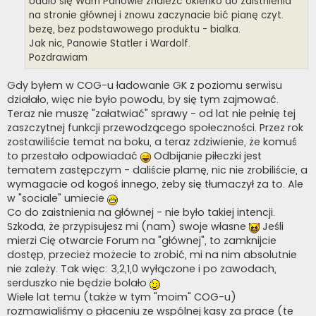
Udalo się Wam Panowie znaleźć okienko do zaistnienia
na stronie głównej i znowu zaczynacie bić pianę czyt.
bezę, bez podstawowego produktu - bialka.
Jak nic, Panowie Statler i Wardolf.
Pozdrawiam
Gdy byłem w COG-u ładowanie GK z poziomu serwisu
działało, więc nie było powodu, by się tym zajmować.
Teraz nie muszę "załatwiać" sprawy - od lat nie pełnię tej
zaszczytnej funkcji przewodzącego społeczności. Przez rok
zostawiliście temat na boku, a teraz zdziwienie, że komuś
to przestało odpowiadać
Odbijanie piłeczki jest
tematem zastępczym - daliście plamę, nic nie zrobiliście, a
wymagacie od kogoś innego, żeby się tłumaczył za to. Ale
w "sociale" umiecie
Co do zaistnienia na głównej - nie było takiej intencji.
Szkoda, że przypisujesz mi (nam) swoje własne
Jeśli
mierzi Cię otwarcie Forum na "głównej", to zamknijcie
dostęp, przecież możecie to zrobić, mi na nim absolutnie
nie zależy. Tak więc: 3,2,1,0 wyłączone i po zawodach,
serduszko nie będzie bolało
Wiele lat temu (także w tym "moim" COG-u)
rozmawialiśmy o płaceniu ze wspólnej kasy za prace (te