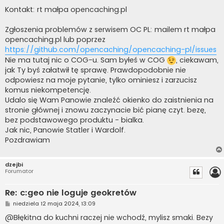
Kontakt: rt małpa opencaching.pl
Zgłoszenia problemów z serwisem OC PL: mailem rt małpa
opencaching.pl lub poprzez
https://github.com/opencaching/opencaching-pl/issues
Nie ma tutaj nic o COG-u. Sam byłeś w COG
, ciekawam,
jak Ty byś załatwił tę sprawę. Prawdopodobnie nie
odpowiesz na moje pytanie, tylko ominiesz i zarzucisz
komus niekompetencję.
Udalo się Wam Panowie znaleźć okienko do zaistnienia na
stronie głównej i znowu zaczynacie bić pianę czyt. bezę,
bez podstawowego produktu - bialka.
Jak nic, Panowie Statler i Wardolf.
Pozdrawiam
dzejbi
Forumator
Re: c:geo nie loguje geokretów
P
niedziela 12 maja 2024, 13:09
o
s
@Błękitna do kuchni raczej nie wchodź, mylisz smaki. Bezy
t