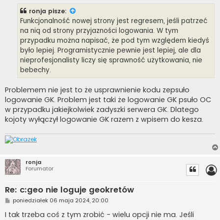
s
t
ronja
pisze:
Funkcjonalność nowej strony jest regresem, jeśli patrzeć
na nią od strony przyjazności logowania. W tym
przypadku można napisać, że pod tym względem kiedyś
było lepiej. Programistycznie pewnie jest lepiej, ale dla
nieprofesjonalisty liczy się sprawność użytkowania, nie
bebechy.
Problemem nie jest to że usprawnienie kodu zepsuło
logowanie GK. Problem jest taki że logowanie GK psuło OC
w przypadku jakiejkolwiek zadyszki serwera GK. Dlatego
kojoty wyłączył logowanie GK razem z wpisem do kesza.
ronja
Forumator
Re: c:geo nie loguje geokretów
P
poniedziałek 06 maja 2024, 20:00
o
s
I tak trzeba coś z tym zrobić - wielu opcji nie ma. Jeśli
t