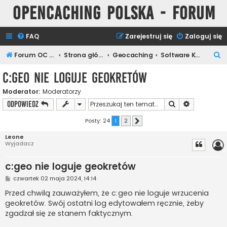
Opencaching Polska - Forum
FAQ
Zarejestruj się
Zaloguj się
S
Forum OC PL
Strona główna
Geocaching
Software Keszera
z
c:geo nie loguje geokretów
u
Moderator:
Moderatorzy
k
Szukaj
Wyszukiwan
ODPOWIEDZ
a
j
Posty: 24
1
2
Następna
Leone
Wyjadacz
c:geo nie loguje geokretów
P
czwartek 02 maja 2024, 14:14
o
s
Przed chwilą zauważyłem, że c:geo nie loguje wrzucenia
t
geokretów. Swój ostatni log edytowałem ręcznie, żeby
zgadzał się ze stanem faktycznym.