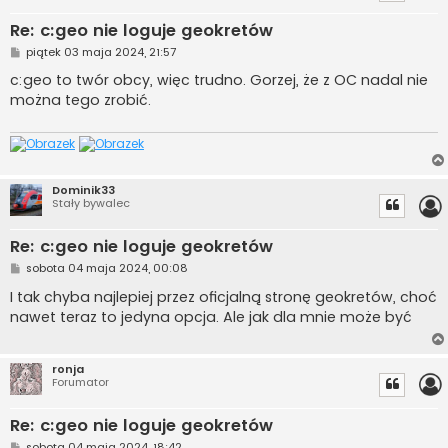
Re: c:geo nie loguje geokretów
P
piątek 03 maja 2024, 21:57
o
s
c:geo to twór obcy, więc trudno. Gorzej, że z OC nadal nie
t
można tego zrobić.
Dominik33
Stały bywalec
Re: c:geo nie loguje geokretów
P
sobota 04 maja 2024, 00:08
o
s
I tak chyba najlepiej przez oficjalną stronę geokretów, choć
t
nawet teraz to jedyna opcja. Ale jak dla mnie może być
ronja
Forumator
Re: c:geo nie loguje geokretów
P
sobota 04 maja 2024, 18:42