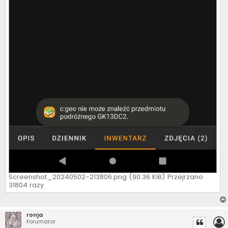
Screenshot_20240502-213806.png (90.36 KiB) Przejrzano
31804 razy
ronja
Forumator