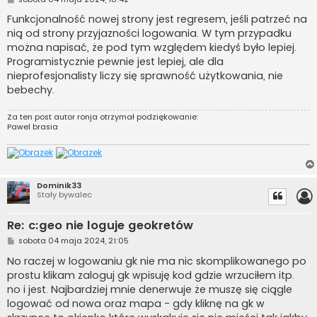
o
s
Funkcjonalność nowej strony jest regresem, jeśli patrzeć na
t
nią od strony przyjazności logowania. W tym przypadku
można napisać, że pod tym względem kiedyś było lepiej.
Programistycznie pewnie jest lepiej, ale dla
nieprofesjonalisty liczy się sprawność użytkowania, nie
bebechy.
Za ten post autor
ronja
otrzymał podziękowanie:
Pawel brasia
Dominik33
Stały bywalec
Re: c:geo nie loguje geokretów
P
sobota 04 maja 2024, 21:05
o
s
No raczej w logowaniu gk nie ma nic skomplikowanego po
t
prostu klikam zaloguj gk wpisuję kod gdzie wrzuciłem itp.
no i jest. Najbardziej mnie denerwuje że muszę się ciągle
logować od nowa oraz mapa - gdy kliknę na gk w