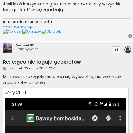
Jeśli ktoś korzysta z c:geo, niech sprawdzi, czy wszystkie
logi geokretów się zgadzają.
rum omnium fundamenta
www.leone.prv.pm
Dominik33
Stały bywalec
Re: c:geo nie loguje geokretów
P
czwartek 02 maja 2024, 21:40
o
s
Mi nawet szczegóły nie chcą się wyświetlić, nie wiem jak
t
zrobić żeby działało
ZAŁĄCZNIKI