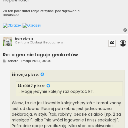
niepewności.
Za ten post autor
ronja
otrzymał podziękowanie:
Dominik33
bartek-111
Centrum Obsługi Geocachera
Re: c:geo nie loguje geokretów
P
sobota 11 maja 2024, 00:40
o
s
t
ronja
pisze:
r00t7
pisze:
... Mogę jedynie kolejny raz odpytać RT.
Wiesz, to nie jest kwestia kolejnych pytań - temat znany
jest od dawna. Raczej potrzebna jest jednoznaczna
deklaracja, w stylu "tak, robimy, będzie działało {np. 2 za
miesiące}", albo "nie wróci logowanie i finisz spekulacji".
Pośrednie opcje przedłużają tylko stan oczekiwania i