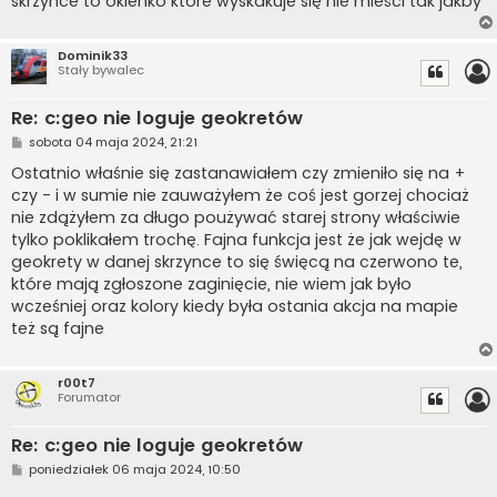
skrzynce to okienko które wyskakuje się nie mieści tak jakby
Dominik33
Stały bywalec
Re: c:geo nie loguje geokretów
P
sobota 04 maja 2024, 21:21
o
s
Ostatnio właśnie się zastanawiałem czy zmieniło się na +
t
czy - i w sumie nie zauważyłem że coś jest gorzej chociaż
nie zdążyłem za długo poużywać starej strony właściwie
tylko poklikałem trochę. Fajna funkcja jest że jak wejdę w
geokrety w danej skrzynce to się święcą na czerwono te,
które mają zgłoszone zaginięcie, nie wiem jak było
wcześniej oraz kolory kiedy była ostania akcja na mapie
też są fajne
r00t7
Forumator
Re: c:geo nie loguje geokretów
P
poniedziałek 06 maja 2024, 10:50
o