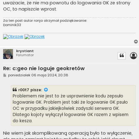
uważacie, że nie ma powrotu do logowania GK ze strony
OC, to napiszcie wprost.
Za ten post autor
ronja
otrzymał podziękowanie:
Dominik33
krystiant
Forumator
Re: c:geo nie loguje geokretów
P
poniedziałek 06 maja 2024, 20:38
o
s
t
r00t7
pisze:
Problemem nie jest to że usprawnienie kodu zepsuło
logowanie GK. Problem jest taki że logowanie GK psuło
OC w przypadku jakiejkolwiek zadyszki serwera GK.
Dlatego kojoty wyłączył logowanie GK razem z wpisem
do kesza.
Nie wiem jak skomplikowaną operacją było to wyłączenie,