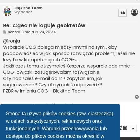
Błękitna Team
Wyjadacz
Re: c:geo nie loguje geokretów
P
sobota 11 maja 2024, 20:34
o
s
@ronja
t
Wsparcie COG polega między innymi na tym , aby
podpowiedzieć w jaki sposób rozwiązać problem, jeżeli nie
leży to w kompetencjach COG-u.
Jakiś czas temu otrzymałeś Keszerze wsparcie ode mnie -
COG-owiczki: zasugerowałam rozwiązanie.
Czy napisałeś e-mail do rt z zapytaniem, jak
sugerowałam? Czy otrzymałeś odpowiedź?
PZDR w imieniu COG - Błękitna Team
ODPOWIEDZ
Strona ta używa plików cookies (tzw. ciasteczka)
Posty: 24
1
2
Następna
w celach statystycznych, reklamowych oraz
Przejdź do
funkcjonalnych. Warunki przechowywania lub
dostępu do plików cookies można określić w