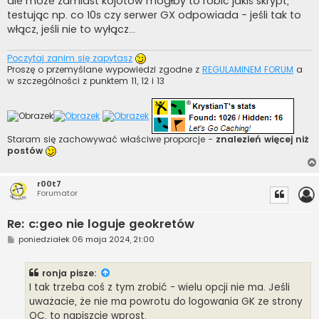
ale może zamiast kojotów mógłby to robić jakiś skrypt,
testując np. co 10s czy serwer GX odpowiada - jeśli tak to
włącz, jeśli nie to wyłącz...
Poczytaj zanim się zapytasz
Proszę o przemyślane wypowiedzi zgodne z
REGULAMINEM FORUM
a
w szczególności z punktem 11, 12 i 13
Staram się zachowywać właściwe proporcje -
znalezień więcej niż
postów
r00t7
Forumator
Re: c:geo nie loguje geokretów
P
poniedziałek 06 maja 2024, 21:00
o
s
t
ronja
pisze:
I tak trzeba coś z tym zrobić - wielu opcji nie ma. Jeśli
uważacie, że nie ma powrotu do logowania GK ze strony
OC, to napiszcie wprost.