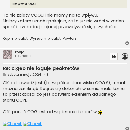
niepewności.
To nie zależy COGu i nie mamy na to wpływu.
Należy zatem uznać spokojnie, że to już nie wróci w żaden
sposób i w żadnej dającej przewidywać się przyszłości.
Kup mix sałat. Wyrzuć mix sałat. Powtórz!
ronja
Forumator
Re: c:geo nie loguje geokretów
P
sobota 11 maja 2024, 14:31
o
s
OK, odpowiedź jest (to wspólne stanowisko COG?), temat
t
można zamknąć. Regres się dokonał i w sumie mało komu
to przeszkadza, co jest odzwierciedleniem aktualnego
stanu OCPL.
Off: ponoć COG jest od wspierania keszerów