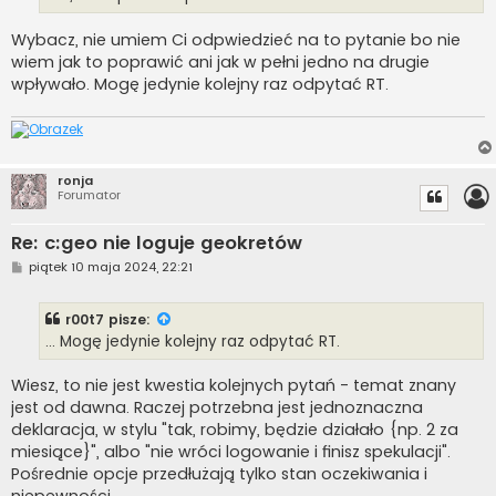
Wybacz, nie umiem Ci odpwiedzieć na to pytanie bo nie
wiem jak to poprawić ani jak w pełni jedno na drugie
wpływało. Mogę jedynie kolejny raz odpytać RT.
ronja
Forumator
Re: c:geo nie loguje geokretów
P
piątek 10 maja 2024, 22:21
o
s
t
r00t7
pisze:
... Mogę jedynie kolejny raz odpytać RT.
Wiesz, to nie jest kwestia kolejnych pytań - temat znany
jest od dawna. Raczej potrzebna jest jednoznaczna
deklaracja, w stylu "tak, robimy, będzie działało {np. 2 za
miesiące}", albo "nie wróci logowanie i finisz spekulacji".
Pośrednie opcje przedłużają tylko stan oczekiwania i