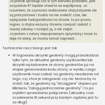
Ja jednak spróbuję coś w tym kierunku podziałać, jeśli
oczywiście RT będzie otwarta na współpracę. Ja
rozumiem, że czynności realizowane charytatywnie nie
są priorytetowe i trudno na nie znaleźć czas, ale
wyłączanie funkcjonalności na stronie, to po prostu
regres, a chyba wszyscy chcemy czerpać radość z
naszej zabawy i rozwijać ją, a nie zwijać.
Ja jestem z natury niepoprawnym optymistą i może to
daje mi wiarę, że można temat naprawić...
Technicznie rzecz biorąc jest tak:
W logowaniu skrzynki geokrety mogą przeszkadzać
tylko tym, że aktualne geokrety użytkownika lub
skrzynki są ładowane ze strony geokretów już na
etapie generowania kodu strony, w wyniku czego
użytkownik musi czekać na geokrety niezależnie od
tego, czy chce je zalogować czy nie. Można by to
zrobić tak, że geokrety są "dociągane" dopiero po
kliknięciu "Zaloguj jednocześnie geoKrety" i to po
szybkim sprawdzeniu połączenia (aktualny czas
oczekiwania 16 sekund przy każdym żądaniu jest tu
za długi)