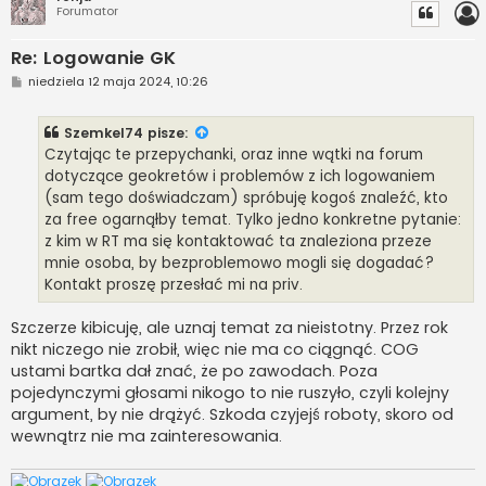
Forumator
Re: Logowanie GK
P
niedziela 12 maja 2024, 10:26
o
s
t
Szemkel74
pisze:
Czytając te przepychanki, oraz inne wątki na forum
dotyczące geokretów i problemów z ich logowaniem
(sam tego doświadczam) spróbuję kogoś znaleźć, kto
za free ogarnąłby temat. Tylko jedno konkretne pytanie:
z kim w RT ma się kontaktować ta znaleziona przeze
mnie osoba, by bezproblemowo mogli się dogadać?
Kontakt proszę przesłać mi na priv.
Szczerze kibicuję, ale uznaj temat za nieistotny. Przez rok
nikt niczego nie zrobił, więc nie ma co ciągnąć. COG
ustami bartka dał znać, że po zawodach. Poza
pojedynczymi głosami nikogo to nie ruszyło, czyli kolejny
argument, by nie drążyć. Szkoda czyjejś roboty, skoro od
wewnątrz nie ma zainteresowania.