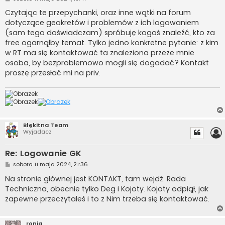
o
s
Czytając te przepychanki, oraz inne wątki na forum
t
dotyczące geokretów i problemów z ich logowaniem
(sam tego doświadczam) spróbuję kogoś znaleźć, kto za
free ogarnąłby temat. Tylko jedno konkretne pytanie: z kim
w RT ma się kontaktować ta znaleziona przeze mnie
osoba, by bezproblemowo mogli się dogadać? Kontakt
proszę przesłać mi na priv.
Błękitna Team
Wyjadacz
Re: Logowanie GK
P
sobota 11 maja 2024, 21:36
o
s
Na stronie głównej jest KONTAKT, tam wejdź. Rada
t
Techniczna, obecnie tylko Deg i Kojoty. Kojoty odpiął, jak
zapewne przeczytałeś i to z Nim trzeba się kontaktować.
ronja