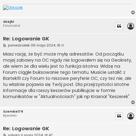
dzejbi
Forumator
Re: Logowanie GK
P
poniedziałek 06 maja 2024, 18:11
o
s
Masz rację, że być może mylę adresatów. Od początku
t
mojej zabawy na OC nigdy nie logowałem się na Geokrety,
ale wiem że dla wielu jest to funkcja istotna. Widzę na
Forum ciągłe buksowanie tego tematu. Musicie ustalić z
Bartek111 czy Forum to niszowe peryferie OC, czy też nie, ale
tu właśnie pojawia się Twój post. Dla przejrzystości istotne
informacje dla rzeszy keszerów publikujcie w formie
komunikatów w "Aktualnościach" jak np Krasnal "Keszerek".
Szemkel74
Bywalec
Re: Logowanie GK
P
sobota 11 maja 2024, 19:47