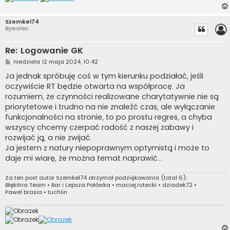
Szemkel74
Bywalec
Re: Logowanie GK
P
niedziela 12 maja 2024, 10:42
o
s
Ja jednak spróbuję coś w tym kierunku podziałać, jeśli
t
oczywiście RT będzie otwarta na współpracę. Ja
rozumiem, że czynności realizowane charytatywnie nie są
priorytetowe i trudno na nie znaleźć czas, ale wyłączanie
funkcjonalności na stronie, to po prostu regres, a chyba
wszyscy chcemy czerpać radość z naszej zabawy i
rozwijać ją, a nie zwijać.
Ja jestem z natury niepoprawnym optymistą i może to
daje mi wiarę, że można temat naprawić...
Za ten post autor
Szemkel74
otrzymał podziękowania (total 6):
Błękitna Team
•
Bar i Lepsza Połówka
•
maciej.rutecki
•
dziadek72
•
Pawel brasia
•
tuchlin