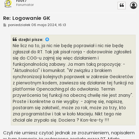
r00t7
Forumator
Re: Logowanie GK
P
poniedziałek 06 maja 2024, 16:13
o
s
t
dzejbi
pisze:
Nie licz na to, ja nic nie będę poprawiał i nic nie będę
zgłaszał do RT. Tak jak pisał ronja - dobrowolnie zgłosiłeś
się do COG-u zajmij się więc działaniem i
funkcjonalnością zabawy. Ja mam taką propozycję: -
"Aktualności" i komunikat. "W związku z brakiem
synchronizacji kolejnych poprawek w zakresie Geokretów
z pierwotnym kodem, zawiesza się działanie tej funkcji na
platformie Opencaching.pl do odwołania. Termin
przywrócenia tej funkcji na obecną chwilę nie jest znany".
Proste i konkretne a nie wygiby: - zajmę się, napiszę,
postaram się załatwić, może za rok, może za trzy, kto
zna programistów i tak w koło Macieju. Nikt tego nie
chciał ale zrypało się. Dociera ? Kon-kre-ty !!!
Czyli nie umiesz czytać jednak ze zrozumieniem, napisałem