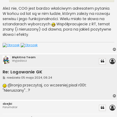
Ależ nie, COG jest bardzo właściwym adresatem pytania.
W końcu od lat są w nim ludzie, którym zależy na rozwoju
serwisu i jego funkcjonalności. Wielu miało te słowa na
sztandarach wyborczych
Współpracujecie z RT, temat
znany (i nieruszony) od dawna, pora na jakieś pozytywne
słowa i efekty.
Błękitna Team
Wyjadacz
Re: Logowanie GK
P
niedziela 05 maja 2024, 08:24
o
s
@ronja przeczytaj, co wczesniej pisal r00t:
t
"Nieruszany"...?
dzejbi
Forumator