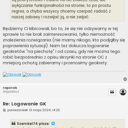
wyłączanie funkcjonalności na stronie, to po prostu
regres, a chyba wszyscy chcemy czerpać radość z
naszej zabawy i rozwijać ją, a nie zwijać.
Będziemy Ci kibicowali, bo to, że się nie odzywamy w tej
sprawie to nie brak zainteresowania, tylko niemożność
znalezienia rozwiązania (nie mamy nikogo, kto podjąłby się
poprawienia sytuacji). Nam też dokucza logowanie
geokretów "na piechotę" i od czasu, gdy nie można tego
robić bezpośrednio z opisu skrzynki na stronie OC z
mniejszą ochotą zabieramy i przenosimy geokrety.
rapotek
Wyjadacz
Re: Logowanie GK
P
poniedziałek 13 maja 2024, 14:25
o
s
t
Szemkel74
pisze: