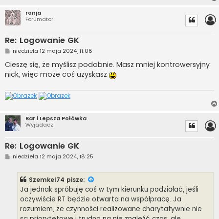
ronja
Forumator
Re: Logowanie GK
P
niedziela 12 maja 2024, 11:08
o
s
Cieszę się, że myślisz podobnie. Masz mniej kontrowersyjny
t
nick, więc może coś uzyskasz
Bar i Lepsza Połówka
Wyjadacz
Re: Logowanie GK
P
niedziela 12 maja 2024, 18:25
o
s
t
Szemkel74
pisze:
Ja jednak spróbuję coś w tym kierunku podziałać, jeśli
oczywiście RT będzie otwarta na współpracę. Ja
rozumiem, że czynności realizowane charytatywnie nie
są priorytetowe i trudno na nie znaleźć czas, ale