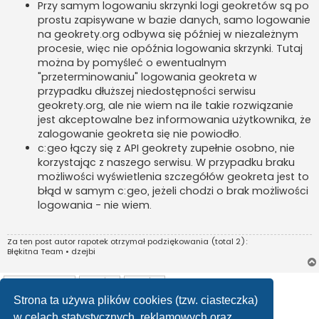
Przy samym logowaniu skrzynki logi geokretów są po
prostu zapisywane w bazie danych, samo logowanie
na geokrety.org odbywa się później w niezależnym
procesie, więc nie opóźnia logowania skrzynki. Tutaj
można by pomyśleć o ewentualnym
"przeterminowaniu" logowania geokreta w
przypadku dłuższej niedostępności serwisu
geokrety.org, ale nie wiem na ile takie rozwiązanie
jest akceptowalne bez informowania użytkownika, że
zalogowanie geokreta się nie powiodło.
c:geo łączy się z API geokrety zupełnie osobno, nie
korzystając z naszego serwisu. W przypadku braku
możliwości wyświetlenia szczegółów geokreta jest to
błąd w samym c:geo, jeżeli chodzi o brak możliwości
logowania - nie wiem.
Za ten post autor
rapotek
otrzymał podziękowania (total 2):
Błękitna Team
•
dzejbi
ODPOWIEDZ
Strona ta używa plików cookies (tzw. ciasteczka)
Posty: 54
1
2
3
4
Poprzednia
Następna
w celach statystycznych, reklamowych oraz