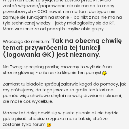
w tym temacie że wyłączone zostało przez RT. Miało
zostać włączone/poprawione ale nie ma na to mocy
przerobowych - COG nawet nie ma tam dostępu i nie
zajmuje się funkcjami na stronie - bo nikt z nas nie ma na
tyle technicznej wiedzy - jakby miał zgłosiłby się do RT.
Mam wrażenie że od początku mylisz obie grupy.
Tak na obecną chwilę
Wracając do meritum:
temat przywrócenia tej funkcji
(logowania GK) jest nieznany.
Na Twoją specjalną prośbę możemy to wytłuścić na
stronie głównej - o ile reszta klepnie ten pomysł
Zamiast tu biadolić spróbuj załatwic kogoś do pomocy, jak
my próbujemy, do tego jeszcze za gratis ten ktoś ma
pomóc więc chwilowo chętni nie walą drzwiami i oknami,
ale może coś wykiełkuje.
Możesz też dalej bawić się w puste pisanie aż nie będzie
gdzie pisać. chociaż o zgrozo może tak się stać że
zostanie tylko forum