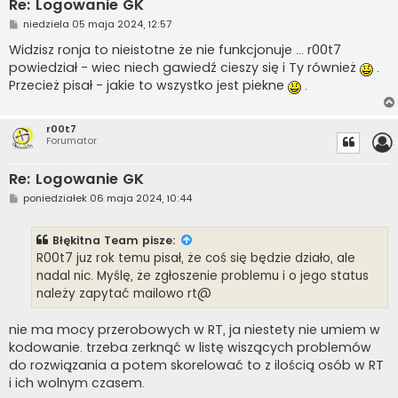
Re: Logowanie GK
P
niedziela 05 maja 2024, 12:57
o
s
Widzisz ronja to nieistotne że nie funkcjonuje ... r00t7
t
powiedział - wiec niech gawiedź cieszy się i Ty również
.
Przecież pisał - jakie to wszystko jest piekne
.
r00t7
Forumator
Re: Logowanie GK
P
poniedziałek 06 maja 2024, 10:44
o
s
t
Błękitna Team
pisze:
R00t7 juz rok temu pisał, że coś się będzie działo, ale
nadal nic. Myślę, że zgłoszenie problemu i o jego status
należy zapytać mailowo rt@
nie ma mocy przerobowych w RT, ja niestety nie umiem w
kodowanie. trzeba zerknąć w listę wiszących problemów
do rozwiązania a potem skorelować to z ilością osób w RT
i ich wolnym czasem.