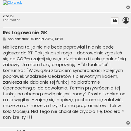
dzejbi
Forumator
Re: Logowanie GK
P
poniedziałek 06 maja 2024, 14:38
o
s
Nie licz na to, ja nic nie będę poprawiał i nic nie będę
t
zgłaszał do RT. Tak jak pisał ronja - dobrowolnie zgłosiłeś
się do COG-u zajmij się więc działaniem i funkcjonalnością
zabawy. Ja mam taką propozycję: - "Aktualności" i
komunikat. "W związku z brakiem synchronizacji kolejnych
poprawek w zakresie Geokretów z pierwotnym kodem,
zawiesza się działanie tej funkcji na platformie
Opencaching.pl do odwołania. Termin przywrócenia tej
funkcji na obecną chwilę nie jest znany". Proste i konkretne
a nie wygiby: - zajmę się, napiszę, postaram się załatwić,
może za rok, może za trzy, kto zna programistów i tak w
koło Macieju. Nikt tego nie chciał ale zrypało się. Dociera ?
Kon-kre-ty !!!