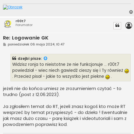
r00t7
Forumator
Re: Logowanie GK
P
poniedziałek 06 maja 2024, 10:47
o
s
t
dzejbi
pisze:
Widzisz ronja to nieistotne że nie funkcjonuje ... r00t7
powiedział - wiec niech gawiedź cieszy się i Ty również
. Przecież pisał - jakie to wszystko jest piekne
.
jeżeli nie do końca umiesz ze zrozumieniem czytać - to
trudno (post z 12.06.2023).
Ja zgłosiłem temat do RT, jeżeli znasz kogoś kto może RT
wesprzeć by temat przyspieszyć - do dzieła ! Ewentualnie
jak masz dużo czasu - parę książek i videotutoriali i sam z
powodzeniem poprawisz kod.