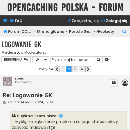
Opencaching Polska - Forum
FAQ
Zarejestruj się
Zaloguj się
S
Forum OC PL
Strona główna
Portale Geocachingowe
Geokrety
z
Logowanie GK
u
Moderator:
Moderatorzy
k
Szukaj
Wyszukiwan
ODPOWIEDZ
a
j
Posty: 54
1
2
3
4
Poprzednia
Następna
ronja
Forumator
Re: Logowanie GK
P
sobota 04 maja 2024, 18:39
o
s
t
Błękitna Team
pisze:
....Myślę, że zgłoszenie problemu i o jego status należy
zapytać mailowo rt@