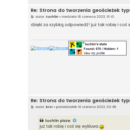
Re: Strona do tworzenia geościeżek typ
P
autor:
tuchlin
»
niedziela 18 czerwca 2023, 15:10
o
s
dzięki za szybką odpowiedź! już tak robię i coś
t
Re: Strona do tworzenia geościeżek typ
P
autor:
krcr
»
poniedziałek 19 czerwca 2023, 00:48
o
s
t
tuchlin
pisze:
już tak robię i coś się wykluwa