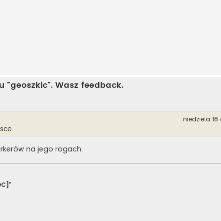
u "geoszkic". Wasz feedback.
niedziela 18
jsce
rkerów na jego rogach.
OC]
"