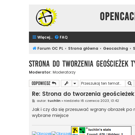
Opencac
Więcej…
FAQ
Forum OC PL
Strona główna
Geocaching
Strona do tworzenia geościeżek t
Moderator:
Moderatorzy
S
ODPOWIEDZ
Re: Strona do tworzenia geościeżek
P
autor:
tuchlin
»
niedziela 18 czerwca 2023, 13:42
o
s
Jak i czy da się przesuwać wgrany obrazek po m
t
wybrane miejsce