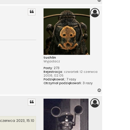
a
g
ó
r
ę
tuchlin
Wyjadacz
Posty:
273
Rejestracja:
czwartek 12 czerwca
2008, 02:05
Podziękował;:
7 razy
Otrzymał podziękowań:
3 razy
N
a
g
ó
r
ę
 czerwca 2023, 15:10