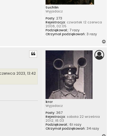
tuchlin
Wyjadacz
Posty:
273
Rejestracja:
czwartek 12 czerwca
2008, 02:05
Podziękował;:
7 razy
Otrzymał podziękowań:
3 razy
N
a
g
ó
r
ę
 czerwca 2023, 13:42
krcr
Wyjadacz
Posty:
367
Rejestracja:
sobota 22 września
2012, 18:03
Podziękował;:
61 razy
Otrzymał podziękowań:
34 razy
N