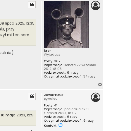
g
ó
r
ę
09 lipca 2025, 12:35
iu, przy
czył mi ten sam
krcr
alnie).
Wyjadacz
Posty:
367
Rejestracja:
sobota 22 września
2012, 18:03
Podziękował;:
61 razy
Otrzymał podziękowań:
34 razy
N
a
Jawor1OCF
g
Bywalec
ó
Posty:
41
r
Rejestracja:
poniedziałek 19
ę
sierpnia 2024, 18:02
 18 maja 2023, 12:51
Podziękował;:
6 razy
Otrzymał podziękowań:
6 razy
S
Kontakt:
k