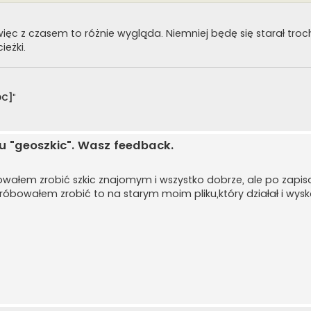
ięc z czasem to różnie wygląda. Niemniej będę się starał tro
ieżki.
OC]
"
u "geoszkic". Wasz feedback.
owałem zrobić szkic znajomym i wszystko dobrze, ale po zapisa
Próbowałem zrobić to na starym moim pliku,który działał i wys