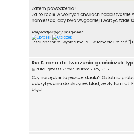
Zatem powodzenia!
Ja to robię w wolnych chwilach hobbistycznie w
namieszać, aby było wygodniej tworzyć takie śc
Niepraktykujący abstynent
Jeżeli chcesz mi wysłać maila - w temacie umieść "
[
Re: Strona do tworzenia geościeżek typ
P
autor:
grzesss
»
środa 09 lipca 2025, 12:35
o
s
Czy narzędzie to jeszcze działa? Ostatnio prób
t
odczytywaniu do skrzynek błąd, że zły format. 
błąd.