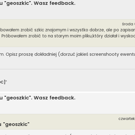
u "geoszkic". Wasz feedback.
środa 
óbowałem zrobić szkic znajomym i wszystko dobrze, ale po zapisan
. Próbowałem zrobić to na starym moim pliku,który działał i wysko
. Opisz proszę dokładniej (dorzuć jakieś screenshooty ewentu
OC]
"
u "geoszkic". Wasz feedback.
czwartek
u "geoszkic"