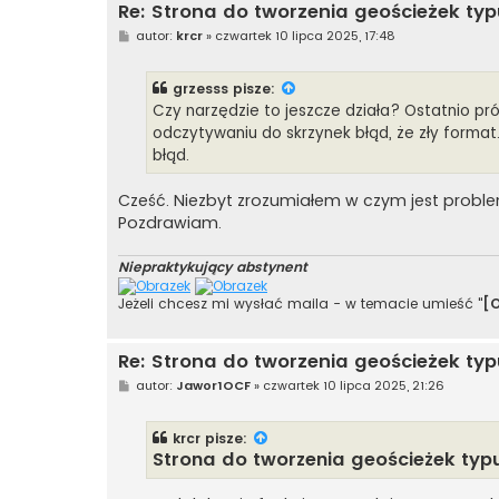
Re: Strona do tworzenia geościeżek typ
P
autor:
krcr
»
czwartek 10 lipca 2025, 17:48
o
s
t
grzesss
pisze:
Czy narzędzie to jeszcze działa? Ostatnio pr
odczytywaniu do skrzynek błąd, że zły format
błąd.
Cześć. Niezbyt zrozumiałem w czym jest problem
Pozdrawiam.
Niepraktykujący abstynent
Jeżeli chcesz mi wysłać maila - w temacie umieść "
[
Re: Strona do tworzenia geościeżek typ
P
autor:
Jawor1OCF
»
czwartek 10 lipca 2025, 21:26
o
s
t
krcr
pisze:
Strona do tworzenia geościeżek typ