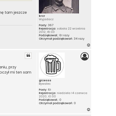
chę tam jeszcze
krcr
Wyjadacz
Posty:
367
Rejestracja:
sobota 22 września
2012, 18:03
Podziękował;:
61 razy
Otrzymał podziękowań:
34 razy
N
a
g
ó
r
niu, przy
ę
koczył mi ten sam
grzesss
Bywalec
Posty:
61
Rejestracja:
niedziela 14 czerwca
2020, 10:00
Podziękował;:
0
Otrzymał podziękowań:
0
N
a