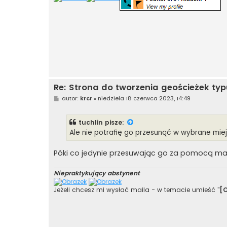
Re: Strona do tworzenia geościeżek typ
P
autor:
krcr
»
niedziela 18 czerwca 2023, 14:49
o
s
t
tuchlin
pisze:
Ale nie potrafię go przesunąć w wybrane mie
Póki co jedynie przesuwając go za pomocą ma
Niepraktykujący abstynent
Jeżeli chcesz mi wysłać maila - w temacie umieść "
[