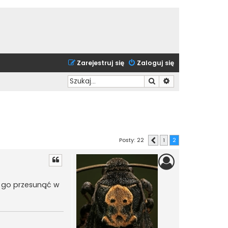
Zarejestruj się
Zaloguj się
Szukaj
Wyszukiwanie zaa
Posty: 22
1
2
Poprzednia
ę go przesunąć w