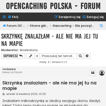
Opencaching Polska - Forum
FAQ
Zarejestruj się
Zaloguj się
S
Forum OC PL
Strona główna
Geocaching
Dla początkujących
z
Skrzynkę znalazłam - ale nie ma jej tu
u
na mapie
k
a
Moderator:
Moderatorzy
Szukaj
Wyszukiwan
ODPOWIEDZ
j
Posty: 2 • Strona
1
z
1
Violianka
Nowy na forum
Skrzynkę znalazłam - ale nie ma jej tu na
mapie
P
wtorek 12 kwietnia 2022, 10:05
o
s
Znalazłam mikroskrzynkę w okolicy swojego domu. Kiedyś,
t
jakieś 2 lata temu była na mapie ze skrzynkami do