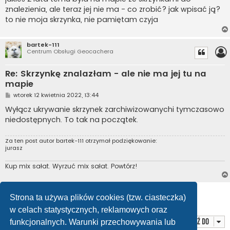
znalezienia, ale teraz jej nie ma - co zrobić? jak wpisać ją?
to nie moja skrzynka, nie pamiętam czyja
bartek-111
Centrum Obsługi Geocachera
Re: Skrzynkę znalazłam - ale nie ma jej tu na
mapie
P
wtorek 12 kwietnia 2022, 13:44
o
s
Wyłącz ukrywanie skrzynek zarchiwizowanychi tymczasowo
t
niedostępnych. To tak na początek.
Za ten post autor
bartek-111
otrzymał podziękowanie:
jurasz
Kup mix sałat. Wyrzuć mix sałat. Powtórz!
ODPOWIEDZ
Strona ta używa plików cookies (tzw. ciasteczka)
Posty: 2 • Strona
1
z
1
w celach statystycznych, reklamowych oraz
Przejdź do
funkcjonalnych. Warunki przechowywania lub