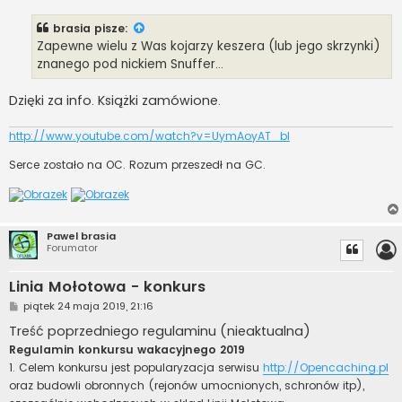
s
t
brasia
pisze:
Zapewne wielu z Was kojarzy keszera (lub jego skrzynki)
znanego pod nickiem Snuffer...
Dzięki za info. Książki zamówione.
http://www.youtube.com/watch?v=UymAoyAT_bI
Serce zostało na OC. Rozum przeszedł na GC.
Pawel brasia
Forumator
Linia Mołotowa - konkurs
P
piątek 24 maja 2019, 21:16
o
s
Treść poprzedniego regulaminu (nieaktualna)
t
Regulamin konkursu wakacyjnego 2019
1. Celem konkursu jest popularyzacja serwisu
http://Opencaching.pl
oraz budowli obronnych (rejonów umocnionych, schronów itp),