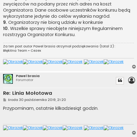
zwycięzców na podany przez nich adres na koszt
Organizatora. Dane osobowe uczestników konkursu będą
wykorzystane jedynie do celów wysłania nagród.
9.
Organizatorzy nie biorą udziału w konkursie
10.
Wszelkie sprawy nieobjęte niniejszym Regulaminem
rozstrzyga Organizator Konkursu.
Za ten post autor
Pawel brasia
otrzymał podziękowania (total 2):
Błękitna Team
•
Cezex
Pawel brasia
Forumator
Re: Linia Mołotowa
P
środa 30 października 2019, 21:20
o
s
Przypominam, ostatnie kilkadziesiąt godzin.
t