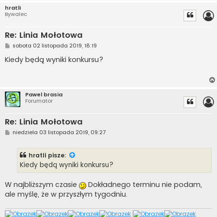
hratli
Bywalec
Re: Linia Mołotowa
P
sobota 02 listopada 2019, 18:19
o
s
Kiedy będą wyniki konkursu?
t
Pawel brasia
Forumator
Re: Linia Mołotowa
P
niedziela 03 listopada 2019, 09:27
o
s
t
hratli
pisze:
Kiedy będą wyniki konkursu?
W najbliższym czasie
Dokładnego terminu nie podam,
ale myślę, że w przyszłym tygodniu.