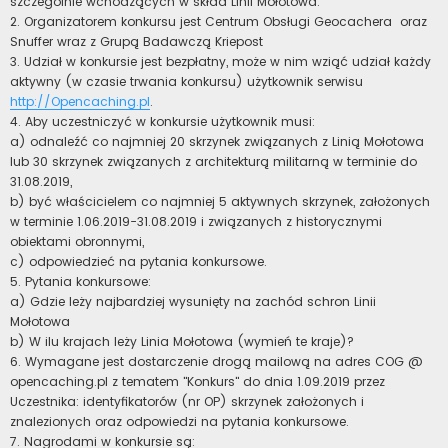
szczególnie wchodzących w skład Linii Mołotowa.
2. Organizatorem konkursu jest Centrum Obsługi Geocachera oraz
Snuffer wraz z Grupą Badawczą Kriepost
3. Udział w konkursie jest bezpłatny, może w nim wziąć udział każdy
aktywny (w czasie trwania konkursu) użytkownik serwisu
http://Opencaching.pl
.
4. Aby uczestniczyć w konkursie użytkownik musi:
a) odnaleźć co najmniej 20 skrzynek związanych z Linią Mołotowa
lub 30 skrzynek związanych z architekturą militarną w terminie do
31.08.2019,
b) być właścicielem co najmniej 5 aktywnych skrzynek, założonych
w terminie 1.06.2019-31.08.2019 i związanych z historycznymi
obiektami obronnymi,
c) odpowiedzieć na pytania konkursowe.
5. Pytania konkursowe:
a) Gdzie leży najbardziej wysunięty na zachód schron Linii
Mołotowa
b) W ilu krajach leży Linia Mołotowa (wymień te kraje)?
6. Wymagane jest dostarczenie drogą mailową na adres COG @
opencaching.pl z tematem "Konkurs" do dnia 1.09.2019 przez
Uczestnika: identyfikatorów (nr OP) skrzynek założonych i
znalezionych oraz odpowiedzi na pytania konkursowe.
7. Nagrodami w konkursie są: