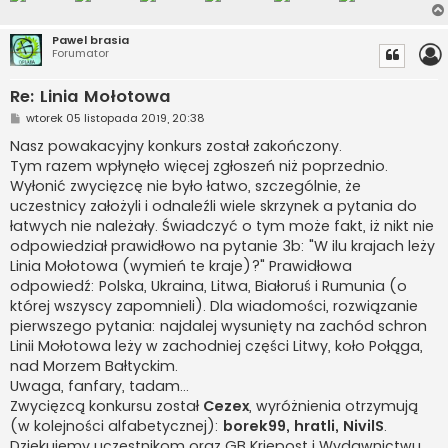
Pawel brasia
Forumator
Re: Linia Mołotowa
P
wtorek 05 listopada 2019, 20:38
o
s
Nasz powakacyjny konkurs został zakończony.
t
Tym razem wpłynęło więcej zgłoszeń niż poprzednio.
Wyłonić zwycięzcę nie było łatwo, szczególnie, że
uczestnicy założyli i odnaleźli wiele skrzynek a pytania do
łatwych nie należały. Świadczyć o tym może fakt, iż nikt nie
odpowiedział prawidłowo na pytanie 3b: "W ilu krajach leży
Linia Mołotowa (wymień te kraje)?" Prawidłowa
odpowiedź: Polska, Ukraina, Litwa, Białoruś i Rumunia (o
której wszyscy zapomnieli). Dla wiadomości, rozwiązanie
pierwszego pytania: najdalej wysunięty na zachód schron
Linii Mołotowa leży w zachodniej części Litwy, koło Połąga,
nad Morzem Bałtyckim.
Uwaga, fanfary, tadam...
Zwycięzcą konkursu został
Cezex
, wyróżnienia otrzymują
(w kolejności alfabetycznej):
borek99, hratli, NivilS
.
Dziękujemy uczestnikom oraz GB Kriepost i Wydawnictwu