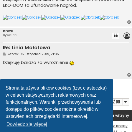
EKO-DOM za ufundowanie nagród.
hratli
Bywalec
Re: Linia Mołotowa
P
wtorek 05 listopada 2019, 21:35
o
s
Dziękuję bardzo za wyróżnienie
.
t
ODPOWIEDZ
Strona ta używa plików cookies (tzw. ciasteczka)
Posty: 10 • Strona
1
z
1
w celach statystycznych, reklamowych oraz
Przejdź do
funkcjonalnych. Warunki przechowywania lub
dostępu do plików cookies można określić w
Forum OC PL
Strona główna
Usuń ciasteczka witryny
ustawieniach przeglądarki internetowej.
Dowiedz się więcej
Flat Style by
Ian Bradley
Technologię dostarcza
phpBB
® Forum Software © phpBB Limited