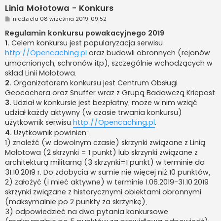
Linia Mołotowa - Konkurs
P
niedziela 08 września 2019, 09:52
o
s
Regulamin konkursu powakacyjnego 2019
t
1.
Celem konkursu jest popularyzacja serwisu
http://Opencaching.pl
oraz budowli obronnych (rejonów
umocnionych, schronów itp), szczególnie wchodzących w
skład Linii Mołotowa.
2.
Organizatorem konkursu jest Centrum Obsługi
Geocachera oraz Snuffer wraz z Grupą Badawczą Kriepost
3.
Udział w konkursie jest bezpłatny, może w nim wziąć
udział każdy aktywny (w czasie trwania konkursu)
użytkownik serwisu
http://Opencaching.pl
.
4.
Użytkownik powinien:
1) znaleźć (w dowolnym czasie) skrzynki związane z Linią
Mołotowa (2 skrzynki = 1 punkt) lub skrzynki związane z
architekturą militarną (3 skrzynki=1 punkt) w terminie do
31.10.2019 r. Do zdobycia w sumie nie więcej niż 10 punktów,
2) założyć (i mieć aktywne) w terminie 1.06.2019-31.10.2019
skrzynki związane z historycznymi obiektami obronnymi
(maksymalnie po 2 punkty za skrzynkę),
3) odpowiedzieć na dwa pytania konkursowe