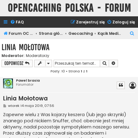
Opencaching Polska - Forum
FAQ
Zarejestruj się
Zaloguj się
S
Forum OC PL
Strona główna
Geocaching
Kącik Medialny
z
Linia Mołotowa
u
Moderator:
Moderatorzy
k
Szukaj
Wyszukiwan
ODPOWIEDZ
a
Posty: 10 • Strona
1
z
1
j
Pawel brasia
Forumator
Linia Mołotowa
P
wtorek 14 maja 2019, 07:56
o
s
Zapewne wielu z Was kojarzy keszera (lub jego skrzynki)
t
znanego pod nickiem Snuffer, choć obecnie jest mniej
aktywny, nadal pozostaje sympatykiem naszego serwisu.
Przez dłuższy czas zajmował się on badaniem i