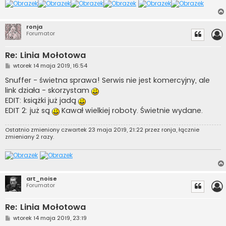
ronja
Forumator
Re: Linia Mołotowa
P
wtorek 14 maja 2019, 16:54
o
s
Snuffer - świetna sprawa! Serwis nie jest komercyjny, ale
t
link działa - skorzystam
EDIT: książki już jadą
EDIT 2: już są
Kawał wielkiej roboty. Świetnie wydane.
Ostatnio zmieniony czwartek 23 maja 2019, 21:22 przez
ronja
, łącznie
zmieniany 2 razy.
art_noise
Forumator
Re: Linia Mołotowa
P
wtorek 14 maja 2019, 23:19
o