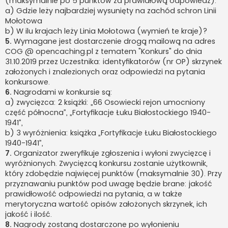
(maksymalnie po 5 punktów za prawidłową odpowiedź):
a) Gdzie leży najbardziej wysunięty na zachód schron Linii
Mołotowa
b) W ilu krajach leży Linia Mołotowa (wymień te kraje)?
5.
Wymagane jest dostarczenie drogą mailową na adres
COG @ opencaching.pl z tematem "Konkurs" do dnia
31.10.2019 przez Uczestnika: identyfikatorów (nr OP) skrzynek
założonych i znalezionych oraz odpowiedzi na pytania
konkursowe.
6.
Nagrodami w konkursie są:
a) zwycięzca: 2 książki: „66 Osowiecki rejon umocniony
część północna”, „Fortyfikacje Łuku Białostockiego 1940-
1941”,
b) 3 wyróżnienia: książka „Fortyfikacje Łuku Białostockiego
1940-1941”,
7.
Organizator zweryfikuje zgłoszenia i wyłoni zwycięzcę i
wyróżnionych. Zwycięzcą konkursu zostanie użytkownik,
który zdobędzie najwięcej punktów (maksymalnie 30). Przy
przyznawaniu punktów pod uwagę będzie brane: jakość
prawidłowość odpowiedzi na pytania, a w także
merytoryczna wartość opisów założonych skrzynek, ich
jakość i ilość.
8.
Nagrody zostaną dostarczone po wyłonieniu