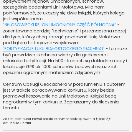
opisywaniem rejonów umocnionych, schronów,
szczególnie badaniami Linii Mołotowa. Miło nam
poinformować, że ukazały się dwie książki, których kolega
jest współautorem:
"66 OSOWIECKI REJON UMOCNIONY CZĘŚĆ PÓŁNOCNA"
-
zorientowana bardziej "technicznie" i przeznaczona raczej
dla tych, którzy chcą zacząć poznawać Linię Mołotowa
pod kątem historyczno-wojskowym.
"FORTYFIKACJE ŁUKU BIAŁOSTOCKIEGO 1940-1941"
- to może
być prawdziwa skarbnica wiedzy dla geokeszera i
miłośnika fortyfikacji. Na 500 stronach są dokładne mapy i
lokalizacje GPS ok. 1000 schronów bojowych wraz z ich
opisami i ogromnym materiałem zdjęciowym.
Centrum Obsługi Geocachera w porozumieniu z autorem
jest w trakcie opracowywania konkursu, który będzie
promował keszowanie na Linii Mołotowa. Książki będą
nagrodami w tym konkursie. Zapraszamy do śledzenia
tematu.
Za ten post autor
Pawel brasia
otrzymał podziękowania (total 2):
art_noise
•
hratli