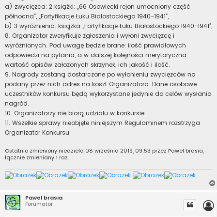
a) zwycięzca: 2 książki: „66 Osowiecki rejon umocniony część
północna”, „Fortyfikacje Łuku Białostockiego 1940-1941”,
b) 3 wyróżnienia: książka „Fortyfikacje Łuku Białostockiego 1940-1941”,
8. Organizator zweryfikuje zgłoszenia i wyłoni zwycięzcę i
wyróżnionych. Pod uwagę będzie brane: ilość prawidłowych
odpowiedzi na pytania, a w dalszej kolejności merytoryczna
wartość opisów założonych skrzynek, ich jakość i ilość.
9. Nagrody zostaną dostarczone po wyłonieniu zwycięzców na
podany przez nich adres na koszt Organizatora. Dane osobowe
uczestników konkursu będą wykorzystane jedynie do celów wysłania
nagród.
10. Organizatorzy nie biorą udziału w konkursie
11. Wszelkie sprawy nieobjęte niniejszym Regulaminem rozstrzyga
Organizator Konkursu.
Ostatnio zmieniony niedziela 08 września 2019, 09:53 przez
Pawel brasia
,
łącznie zmieniany 1 raz.
Pawel brasia
Forumator