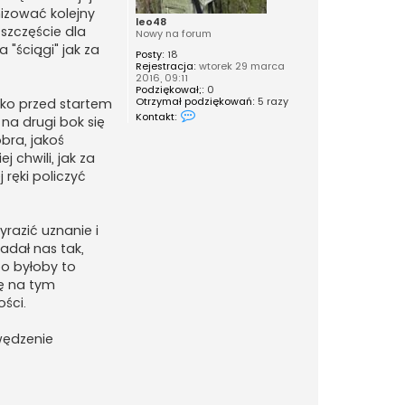
izować kolejny
leo48
szczęście dla
Nowy na forum
 "ściągi" jak za
Posty:
18
Rejestracja:
wtorek 29 marca
2016, 09:11
Podziękował;:
0
Otrzymał podziękowań:
5 razy
tko przed startem
S
Kontakt:
na drugi bok się
k
o
bra, jakoś
n
 chwili, jak za
t
a
 ręki policzyć
k
t
u
j
yrazić uznanie i
s
i
gadał nas tak,
ę
z
bo byłoby to
l
ę na tym
e
o
ści.
4
8
swędzenie