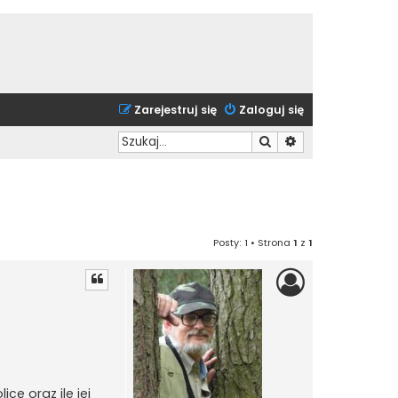
Zarejestruj się
Zaloguj się
Szukaj
Wyszukiwanie zaa
Posty: 1 • Strona
1
z
1
cę oraz ile jej