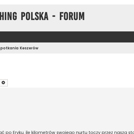
hing Polska - Forum
Spotkania Keszerów
zukaj
Wyszukiwanie zaawansowane
ć po Eryku, ile kilometrów swojego nurtu toczy przez naszą stoli