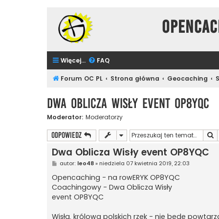
Opencac
Więcej…
FAQ
Forum OC PL
Strona główna
Geocaching
Dwa Oblicza Wisły event OP8YQC
Moderator:
Moderatorzy
S
ODPOWIEDZ
Dwa Oblicza Wisły event OP8YQC
P
autor:
leo48
»
niedziela 07 kwietnia 2019, 22:03
o
s
Opencaching - na rowERYK OP8YQC
t
Coachingowy - Dwa Oblicza Wisły
event OP8YQC
Wisła, królowa polskich rzek - nie będę powtarza