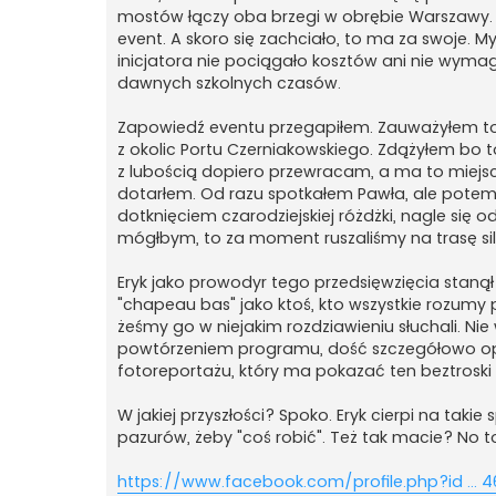
mostów łączy oba brzegi w obrębie Warszawy. C
event. A skoro się zachciało, to ma za swoje. 
inicjatora nie pociągało kosztów ani nie wymaga
dawnych szkolnych czasów.
Zapowiedź eventu przegapiłem. Zauważyłem to 
z okolic Portu Czerniakowskiego. Zdążyłem bo t
z lubością dopiero przewracam, a ma to miejsce 
dotarłem. Od razu spotkałem Pawła, ale potem ró
dotknięciem czarodziejskiej różdżki, nagle się o
mógłbym, to za moment ruszaliśmy na trasę siln
Eryk jako prowodyr tego przedsięwzięcia stanął 
"chapeau bas" jako ktoś, kto wszystkie rozumy po
żeśmy go w niejakim rozdziawieniu słuchali. Ni
powtórzeniem programu, dość szczegółowo opi
fotoreportażu, który ma pokazać ten beztroski 
W jakiej przyszłości? Spoko. Eryk cierpi na tak
pazurów, żeby "coś robić". Też tak macie? No 
https://www.facebook.com/profile.php?id ... 