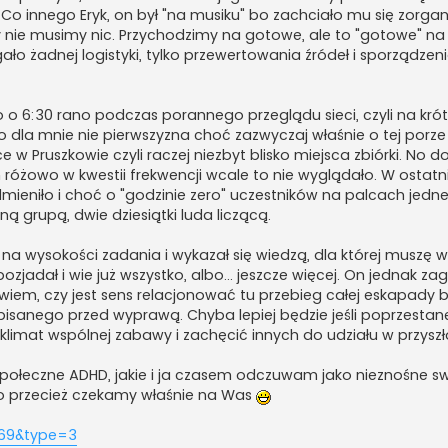
o innego Eryk, on był "na musiku" bo zachciało mu się zorgan
My nie musimy nic. Przychodzimy na gotowe, ale to "gotowe" na 
ło żadnej logistyki, tylko przewertowania źródeł i sporządzenia
o 6:30 rano podczas porannego przeglądu sieci, czyli na kró
o dla mnie nie pierwszyzna choć zazwyczaj właśnie o tej porze 
w Pruszkowie czyli raczej niezbyt blisko miejsca zbiórki. No do
żowo w kwestii frekwencji wcale to nie wyglądało. W ostatniej
dmieniło i choć o "godzinie zero" uczestników na palcach jednej
ą grupą, dwie dziesiątki luda liczącą.
na wysokości zadania i wykazał się wiedzą, dla której muszę w
zjadał i wie już wszystko, albo... jeszcze więcej. On jednak za
e wiem, czy jest sens relacjonować tu przebieg całej eskapady 
sanego przed wyprawą. Chyba lepiej będzie jeśli poprzestan
klimat wspólnej zabawy i zachęcić innych do udziału w przyszło
ie społeczne ADHD, jakie i ja czasem odczuwam jako nieznośne 
to przecież czekamy właśnie na Was
469&type=3