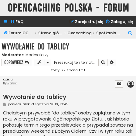
Opencaching Polska - Forum
FAQ
Zarejestruj się
Zaloguj się
S
Forum OC PL
Strona główna
Geocaching
Spotkania Keszerów
z
Wywołanie do tablicy
u
Moderator:
Moderatorzy
k
Szukaj
Wyszukiwan
ODPOWIEDZ
a
Posty: 7 • Strona
1
z
1
j
gagu
Bywalec
Wywołanie do tablicy
P
poniedziałek 21 stycznia 2019, 10:45
o
s
Chciałbym przywołać "do tablicy" osoby zaplątane w tym
t
roku w przygotowanie Ogólnopolskiego Zlotu. Jak historia
pokazuje termin tego przedsięwzięcia przypadał zawsze na
przedłużony weekend z Bożym Ciałem. Czy i w tym roku tak