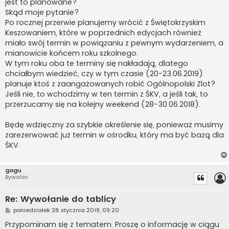
jest to planowane?
Skąd moje pytanie?
Po rocznej przerwie planujemy wrócić z Świętokrzyskim
Keszowaniem, które w poprzednich edycjach również
miało swój termin w powiązaniu z pewnym wydarzeniem, a
mianowicie końcem roku szkolnego.
W tym roku oba te terminy się nakładają, dlatego
chciałbym wiedzieć, czy w tym czasie (20-23.06.2019)
planuje ktoś z zaangażowanych robić Ogólnopolski Zlot?
Jeśli nie, to wchodzimy w ten termin z ŚKV, a jeśli tak, to
przerzucamy się na kolejny weekend (28-30.06.2018).
Będę wdzięczny za szybkie określenie się, ponieważ musimy
zarezerwować już termin w ośrodku, który ma być bazą dla
ŚKV.
gagu
Bywalec
Re: Wywołanie do tablicy
P
poniedziałek 28 stycznia 2019, 09:20
o
s
Przypominam się z tematem. Proszę o informację w ciągu