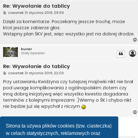
Re: Wywołanie do tablicy
P
czwartek 31 stycznia 2019, 09:59
o
s
Dzięki za komentarze. Poczekamy jeszcze trochę, może
t
ktoś jeszcze zabierze głos.
Wstępny plan ŚKV jest, więc wszystko jest na dobrej drodze.
kurier
Stały bywalec
Re: Wywołanie do tablicy
P
czwartek 31 stycznia 2019, 22:03
o
s
Przy ustawianiu Kwidzyna czy tutejszej majówki nikt nie brał
t
pod uwagę komplikowania z ogólnopolskim zlotem czy
inną dobrą inicjatywą więc wszystko kwestia dogadania
terminów z kolejnymi imprezami :)Wiemy o ŚK i chyba nikt
nie będzie już się wpychał z niczym
ODPOWIEDZ
Strona ta używa plików cookies (tzw. ciasteczka)
Posty: 7 • Strona
1
z
1
w celach statystycznych, reklamowych oraz