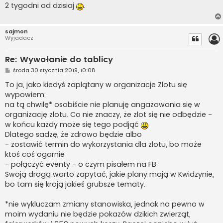
t
2 tygodni od dzisiaj
.
sajmon
Wyjadacz
Re: Wywołanie do tablicy
P
środa 30 stycznia 2019, 10:08
o
s
To ja, jako kiedyś zaplątany w organizacje Zlotu się
t
wypowiem:
na tą chwilę* osobiście nie planuję angażowania się w
organizację zlotu. Co nie znaczy, że zlot się nie odbędzie -
w końcu każdy może się tego podjąć
Dlatego sadzę, że zdrowo będzie albo
- zostawić termin do wykorzystania dla zlotu, bo może
ktoś coś ogarnie
- połączyć eventy - o czym pisałem na FB
Swoją drogą warto zapytać, jakie plany mają w Kwidzynie,
bo tam się kroją jakieś grubsze tematy.
*nie wykluczam zmiany stanowiska, jednak na pewno w
moim wydaniu nie będzie pokazów dzikich zwierząt,