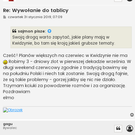
Re: Wywołanie do tablicy
P
czwartek 31 stycznia 2019, 07:09
o
s
t
sajmon
pisze:
Swoją drogą warto zapytać, jakie plany mają w
Kwidzynie, bo tam się kroją jakieś grubsze tematy.
Cześć! Planów większych na czerwiec w Kwidzynie nie ma
Robimy 3 - dniowy zlot w pierwszej dekadzie września. W
długi weekend czerwcowy zgodnie z tradycją bawimy się
na południu Polski i niech tak zostanie. Swoją drogą fajnie,
że są takie problemy - gorzej jakby się nic nie działo.
Trzymam kciuki za powodzenie rozmów i za organizację.
Pozdrawiam
elmo
gagu
Bywalec