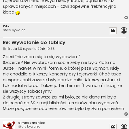
fajerwerków i 650 nowych keszy. Raczej ognicho w już
sprawdzonych miejscach - czyli zapewne frekfencyjna
klapa
Kika
Stały bywalec
Re: Wywołanie do tablicy
P
środa 30 stycznia 2019, 10:53
o
s
Z serii "nie znam się to się wypowiem"
t
Szczerze? Nie wyobrażam sobie żeby nie było Zlotu na
Jurze - nawet w mini-formie, o której pisze Sajmon. Nidy
nie chodziło o X keszy, koncerty czy fajerwerki. Choć takie
niespodzianki zawsze były bardzo miłe. A keszy na Jurze i
tak nadal w bród. Także ja ten termin "trzymam" i liczę, że
się wszyscy zobaczymy.
Z drugiej strony zawsze żal mi było, że nie dane mi było
dojechać na ŚK z racji bliskości terminów obu wydarzeń.
Może połączenie obu eventów nie było by złym pomysłem.
elmodemonico
Stały bywalec