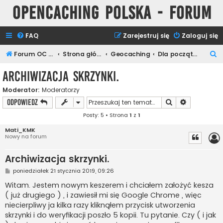
Opencaching Polska - Forum
FAQ
Zarejestruj się
Zaloguj się
S
Forum OC PL
Strona główna
Geocaching
Dla początkujących
z
Archiwizacja skrzynki.
u
Moderator:
Moderatorzy
k
Szukaj
Wyszukiwan
ODPOWIEDZ
a
Posty: 5 • Strona
1
z
1
j
Mati_KMK
Nowy na forum
Archiwizacja skrzynki.
P
poniedziałek 21 stycznia 2019, 09:26
o
s
Witam. Jestem nowym keszerem i chciałem założyć kesza
t
( już drugiego ) , i zawiesił mi się Google Chrome , więc
niecierpliwy ja kilka razy kliknąłem przycisk utworzenia
skrzynki i do weryfikacji poszło 5 kopii. Tu pytanie. Czy ( i jak