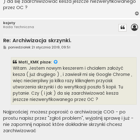
) da się zaarchiwizować kesza jeszcze niezweryfikowanego
przez OC ?
kojoty
Rada Techniczna
Re: Archiwizacja skrzynki.
P
poniedziałek 21 stycznia 2019, 09:51
o
s
t
Mati_KMK
pisze:
Witam. Jestem nowym keszerem i chciałem założyć
kesza ( już drugiego ) , i zawiesił mi się Google Chrome ,
więc niecierpliwy ja kilka razy kliknąłem przycisk
utworzenia skrzynki i do weryfikacji poszło 5 kopii. Tu
pytanie. Czy ( i jak ) da się zaarchiwizować kesza
jeszcze niezweryfikowanego przez OC ?
Najprościej: możesz poprosić o archiwizację COG - po
prostu napisz przez "zgłoś problem", wyjaśnij sprawę i już -
nie zapomnij napisać które dokładnie skrzynki chcesz
zarchiwizować