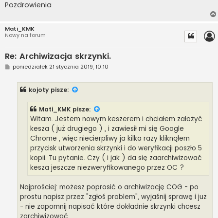
Pozdrowienia
Mati_KMK
Nowy na forum
Re: Archiwizacja skrzynki.
P
poniedziałek 21 stycznia 2019, 10:10
o
s
t
kojoty
pisze:
Mati_KMK
pisze:
Witam. Jestem nowym keszerem i chciałem założyć
kesza ( już drugiego ) , i zawiesił mi się Google
Chrome , więc niecierpliwy ja kilka razy kliknąłem
przycisk utworzenia skrzynki i do weryfikacji poszło 5
kopii. Tu pytanie. Czy ( i jak ) da się zaarchiwizować
kesza jeszcze niezweryfikowanego przez OC ?
Najprościej: możesz poprosić o archiwizację COG - po
prostu napisz przez "zgłoś problem", wyjaśnij sprawę i już
- nie zapomnij napisać które dokładnie skrzynki chcesz
zarchiwizować