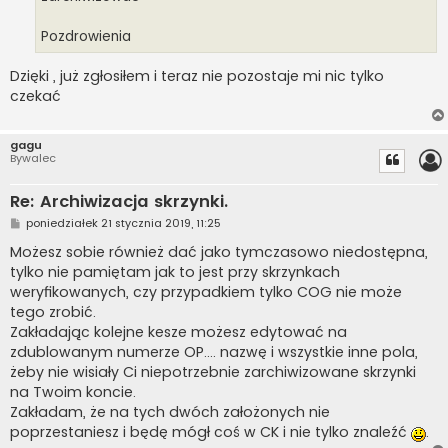
Pozdrowienia
Dzięki , już zgłosiłem i teraz nie pozostaje mi nic tylko
czekać
gagu
Bywalec
Re: Archiwizacja skrzynki.
P
poniedziałek 21 stycznia 2019, 11:25
o
s
Możesz sobie również dać jako tymczasowo niedostępna,
t
tylko nie pamiętam jak to jest przy skrzynkach
weryfikowanych, czy przypadkiem tylko COG nie może
tego zrobić.
Zakładając kolejne kesze możesz edytować na
zdublowanym numerze OP.... nazwę i wszystkie inne pola,
żeby nie wisiały Ci niepotrzebnie zarchiwizowane skrzynki
na Twoim koncie.
Zakładam, że na tych dwóch założonych nie
poprzestaniesz i będę mógł coś w CK i nie tylko znaleźć
.