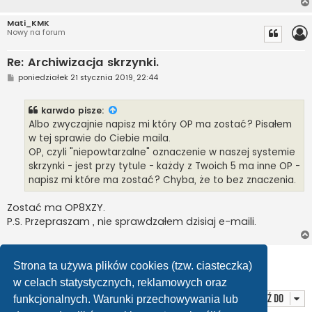
Mati_KMK
Nowy na forum
Re: Archiwizacja skrzynki.
P
poniedziałek 21 stycznia 2019, 22:44
o
s
t
karwdo
pisze:
Albo zwyczajnie napisz mi który OP ma zostać? Pisałem
w tej sprawie do Ciebie maila.
OP, czyli "niepowtarzalne" oznaczenie w naszej systemie
skrzynki - jest przy tytule - każdy z Twoich 5 ma inne OP -
napisz mi które ma zostać? Chyba, że to bez znaczenia.
Zostać ma OP8XZY.
P.S. Przepraszam , nie sprawdzałem dzisiaj e-maili.
ODPOWIEDZ
Strona ta używa plików cookies (tzw. ciasteczka)
Posty: 5 • Strona
1
z
1
w celach statystycznych, reklamowych oraz
Przejdź do
funkcjonalnych. Warunki przechowywania lub