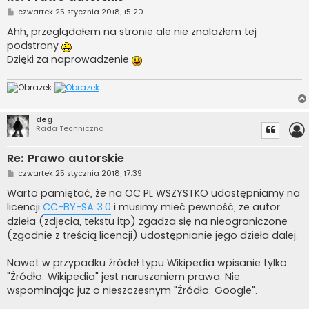
P
czwartek 25 stycznia 2018, 15:20
o
s
Ahh, przeglądałem na stronie ale nie znalazłem tej
t
podstrony
Dzięki za naprowadzenie
deg
Rada Techniczna
Re: Prawo autorskie
P
czwartek 25 stycznia 2018, 17:39
o
s
Warto pamiętać, że na OC PL WSZYSTKO udostępniamy na
t
licencji
CC-BY-SA 3.0
i musimy mieć pewność, że autor
dzieła (zdjęcia, tekstu itp) zgadza się na nieograniczone
(zgodnie z treścią licencji) udostępnianie jego dzieła dalej.
Nawet w przypadku źródeł typu Wikipedia wpisanie tylko
"Źródło: Wikipedia" jest naruszeniem prawa. Nie
wspominając już o nieszczęsnym "Źródło: Google".