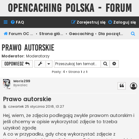
Opencaching Polska - Forum
FAQ
Zarejestruj się
Zaloguj się
S
Forum OC PL
Strona główna
Geocaching
Dla początkujących
z
Prawo autorskie
u
Moderator:
Moderatorzy
k
Szukaj
Wyszukiwan
ODPOWIEDZ
a
Posty: 4 • Strona
1
z
1
j
Moris299
Bywalec
Prawo autorskie
P
czwartek 25 stycznia 2018, 13:27
o
s
Hej, wiem, że zdjęcia podlegają zwykle prawom autorskim i
t
jeśli chcemy w opisie wykorzystać zdjęcie to trzeba
uzyskać zgodę.
A co w przypadku, gdy chcę wykorzystać zdjęcie z