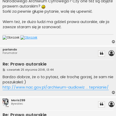
Narodowego Archiwum Cyfrowego? Czy one też są objęte
prawem autorskim?
Sorki za pewnie głupie pytanie, wolę się upewnić.
Wiem też, że dużo ludzi ma gdzieś prawa autorskie, ale ja
zawsze staram się je szanować.
parlando
Forumator
Re: Prawo autorskie
P
czwartek 25 stycznia 2018, 13:44
o
s
Bardzo dobrze, że o to pytasz, ale trochę gorzej, że sam nie
t
poszukałeś:)
http://www.nac.gov.pl/archiwum-audiowiz ... tepnianie/
Moris299
Bywalec
Re: Prawo autorskie