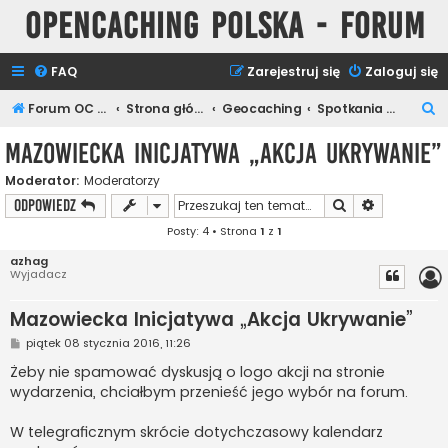
Opencaching Polska - Forum
FAQ
Zarejestruj się
Zaloguj się
S
Forum OC PL
Strona główna
Geocaching
Spotkania Keszerów
z
Mazowiecka Inicjatywa „Akcja Ukrywanie”
u
Moderator:
Moderatorzy
k
Szukaj
Wyszukiwan
ODPOWIEDZ
a
Posty: 4 • Strona
1
z
1
j
azhag
Wyjadacz
Mazowiecka Inicjatywa „Akcja Ukrywanie”
P
piątek 08 stycznia 2016, 11:26
o
s
Żeby nie spamować dyskusją o logo akcji na stronie
t
wydarzenia, chciałbym przenieść jego wybór na forum.
W telegraficznym skrócie dotychczasowy kalendarz