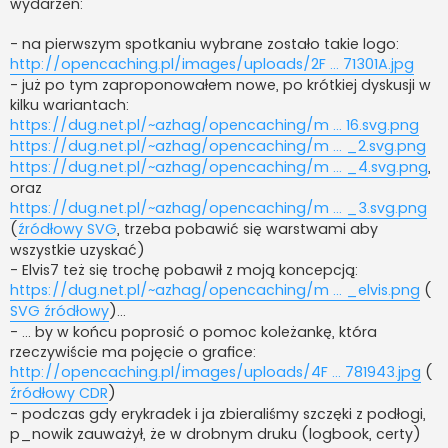
wydarzeń:
- na pierwszym spotkaniu wybrane zostało takie logo:
http://opencaching.pl/images/uploads/2F ... 71301A.jpg
- już po tym zaproponowałem nowe, po krótkiej dyskusji w
kilku wariantach:
https://dug.net.pl/~azhag/opencaching/m ... 16.svg.png
https://dug.net.pl/~azhag/opencaching/m ... _2.svg.png
https://dug.net.pl/~azhag/opencaching/m ... _4.svg.png
,
oraz
https://dug.net.pl/~azhag/opencaching/m ... _3.svg.png
(
źródłowy SVG
, trzeba pobawić się warstwami aby
wszystkie uzyskać)
- Elvis7 też się trochę pobawił z moją koncepcją:
https://dug.net.pl/~azhag/opencaching/m ... _elvis.png
(
SVG źródłowy
)...
- ... by w końcu poprosić o pomoc koleżankę, która
rzeczywiście ma pojęcie o grafice:
http://opencaching.pl/images/uploads/4F ... 781943.jpg
(
źródłowy CDR
)
- podczas gdy erykradek i ja zbieraliśmy szczęki z podłogi,
p_nowik zauważył, że w drobnym druku (logbook, certy)