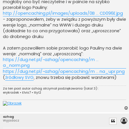
mogłoby ono być nieczytelne i w paincie na szybko
przerobił logo Pauliny:
http://opencaching.pl/images/uploads/0B ... CD096E.jpg
- zaproponowałem, żeby w związku z powyższym były dwie
wersje logo, „normalne” na WWW i dużego druku
(dokładnie to co ona przygotowała) oraz „uproszczone”
do drobnego druku
A zatem pozwoliłem sobie przerobić logo Pauliny na dwie
wersje: „normalną” oraz „uproszczoną”:
https://dug.net.pl/~azhag/opencaching/m ...
a_norm.png
https://dug.net.pl/~azhag/opencaching/m ... na_upr.png
(
źródłowy SVG
, znowu trzeba się pobawić warstwami)
Za ten post autor
azhag
otrzymał podziękowania (total 3):
erykradek
•
Elvis7
•
tty12
azhag
Wyjadacz