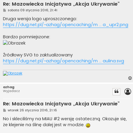
Re: Mazowiecka Inicjatywa „Akcja Ukrywanie”
P
sobota 09 stycznia 2016, 21:41
o
s
Druga wersja logo uproszczonego:
t
https://dug.net.pl/~azhag/opencaching/m ... a_upr2.png
Bardzo pomniejszone:
Źródłowy SVG to zaktualizowany
https://dug.net.pl/~azhag/opencaching/m ... aulina.svg
azhag
Wyjadacz
Re: Mazowiecka Inicjatywa „Akcja Ukrywanie”
P
wtorek 26 stycznia 2016, 21:16
o
s
No i skleciliśmy na MIAU #2 wersję ostateczną. Okazuje się,
t
że klejenie na ślinę dalej jest w modzie.