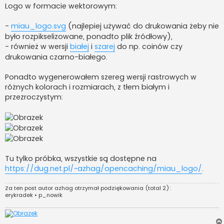
Logo w formacie wektorowym:
-
miau_logo.svg
(najlepiej używać do drukowania żeby nie
było rozpikselizowane, ponadto plik źródłowy),
- również w wersji
białej
i
szarej
do np. coinów czy
drukowania czarno-białego.
Ponadto wygenerowałem szereg wersji rastrowych w
różnych kolorach i rozmiarach, z tłem białym i
przezroczystym:
Tu tylko próbka, wszystkie są dostępne na
https://dug.net.pl/~azhag/opencaching/miau_logo/
.
Za ten post autor
azhag
otrzymał podziękowania (total 2):
erykradek
•
p_nowik