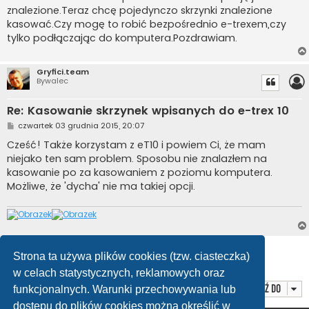
znalezione.Teraz chcę pojedynczo skrzynki znalezione
kasować.Czy mogę to robić bezpośrednio e-trexem,czy
tylko podłączając do komputera.Pozdrawiam.
Gryfici.team
Bywalec
Re: Kasowanie skrzynek wpisanych do e-trex 10
P
czwartek 03 grudnia 2015, 20:07
o
s
Cześć! Także korzystam z eT10 i powiem Ci, że mam
t
niejako ten sam problem. Sposobu nie znalazłem na
kasowanie po za kasowaniem z poziomu komputera.
Możliwe, że 'dycha' nie ma takiej opcji.
ODPOWIEDZ
Strona ta używa plików cookies (tzw. ciasteczka)
Posty: 2 • Strona
1
z
1
w celach statystycznych, reklamowych oraz
Przejdź do
funkcjonalnych. Warunki przechowywania lub
dostępu do plików cookies można określić w