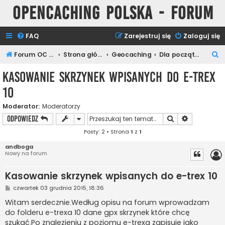
Opencaching Polska - Forum
FAQ
Zarejestruj się
Zaloguj się
S
Forum OC PL
Strona główna
Geocaching
Dla początkujących
z
Kasowanie skrzynek wpisanych do e-trex
u
10
k
a
Moderator:
Moderatorzy
Szukaj
Wyszukiwan
ODPOWIEDZ
j
Posty: 2 • Strona
1
z
1
andboga
Nowy na forum
Kasowanie skrzynek wpisanych do e-trex 10
P
czwartek 03 grudnia 2015, 18:36
o
s
Witam serdecznie.Według opisu na forum wprowadzam
t
do folderu e-trexa 10 dane gpx skrzynek które chcę
szukać.Po znalezieniu z poziomu e-trexa zapisuję jako