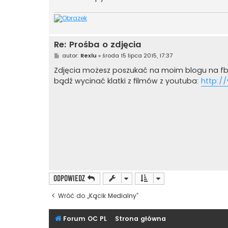
Re: Prośba o zdjęcia
P
autor:
Rexlu
»
środa 15 lipca 2015, 17:37
o
s
Zdjęcia możesz poszukać na moim blogu na f
t
bądź wycinać klatki z filmów z youtuba:
http:/
ODPOWIEDZ
Wróć do „Kącik Medialny”
Forum OC PL
Strona główna