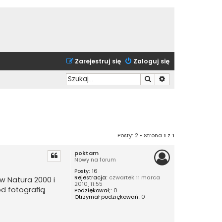
Zarejestruj się
Zaloguj się
Szukaj
Wyszukiwanie zaa
Posty: 2 • Strona
1
z
1
poktam
Nowy na forum
Posty:
16
Rejestracja:
czwartek 11 marca
w Natura 2000 i
2010, 11:55
d fotografią.
Podziękował;:
0
Otrzymał podziękowań:
0