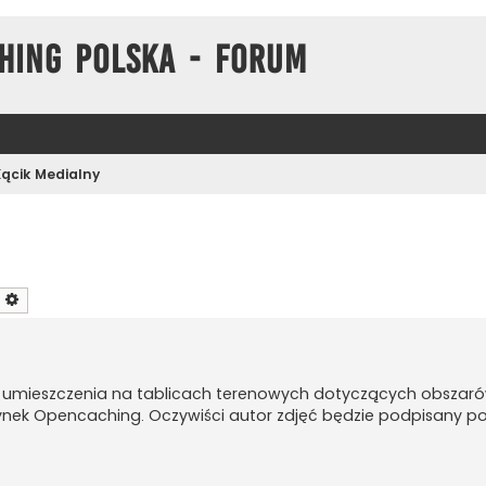
hing Polska - Forum
Kącik Medialny
zukaj
Wyszukiwanie zaawansowane
o umieszczenia na tablicach terenowych dotyczących obszaró
ynek Opencaching. Oczywiści autor zdjęć będzie podpisany po