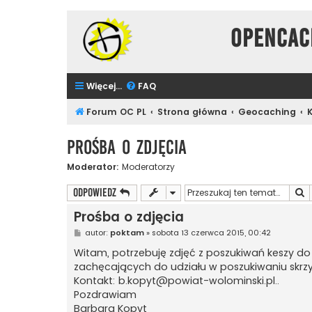
Opencac
Więcej…
FAQ
Forum OC PL
Strona główna
Geocaching
Prośba o zdjęcia
Moderator:
Moderatorzy
S
ODPOWIEDZ
Prośba o zdjęcia
P
autor:
poktam
»
sobota 13 czerwca 2015, 00:42
o
s
Witam, potrzebuję zdjęć z poszukiwań keszy d
t
zachęcających do udziału w poszukiwaniu skrz
Kontakt:
b.kopyt@powiat-wolominski.pl
..
Pozdrawiam
Barbara Kopyt