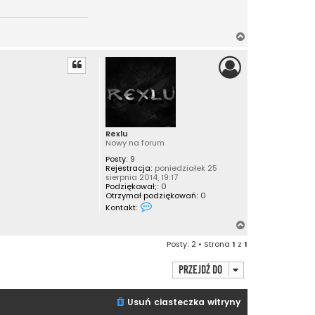
N
a
g
ó
r
ę
Rexlu
Nowy na forum
Posty:
9
Rejestracja:
poniedziałek 25
sierpnia 2014, 19:17
Podziękował;:
0
Otrzymał podziękowań:
0
S
Kontakt:
k
o
N
n
a
t
Posty: 2 • Strona
1
z
1
a
g
k
ó
t
Przejdź do
r
u
j
ę
s
Usuń ciasteczka witryny
i
ę