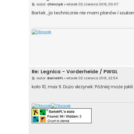
P
autor:
chinczyk
»
wtorek 02 czerwca 2015, 00:07
o
s
Bartek , ja technicznie nie mam planów i szuka
t
Re: Legnica - Vorderheide / PWGL
P
autor:
BartekPL
»
wtorek 02 czerwca 2015, 22:54
o
s
koło 10, max 11. Dużo skrzynek. Później może jaki
t