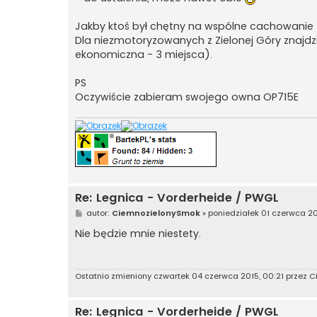
Jakby ktoś był chętny na wspólne cachowanie to
Dla niezmotoryzowanych z Zielonej Góry znajdz
ekonomiczna - 3 miejsca).
PS
Oczywiście zabieram swojego owna OP715E
Re: Legnica - Vorderheide / PWGL
P
autor:
CiemnozielonySmok
»
poniedziałek 01 czerwca 20
o
s
Nie będzie mnie niestety.
t
Ostatnio zmieniony czwartek 04 czerwca 2015, 00:21 przez
C
Re: Legnica - Vorderheide / PWGL