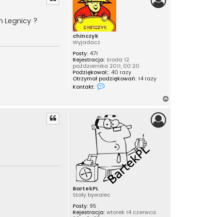
ó
r
h Legnicy ?
ę
chinczyk
Wyjadacz
Posty:
471
Rejestracja:
środa 12
października 2011, 00:20
Podziękował;:
40 razy
Otrzymał podziękowań:
14 razy
S
Kontakt:
k
o
N
n
a
t
a
g
k
ó
t
r
u
j
ę
s
i
ę
z
c
h
i
BartekPL
n
Stały bywalec
c
z
Posty:
95
y
Rejestracja:
wtorek 14 czerwca
k