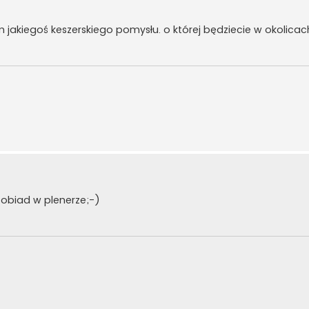
m jakiegoś keszerskiego pomysłu. o której będziecie w okolicac
ś obiad w plenerze;-)