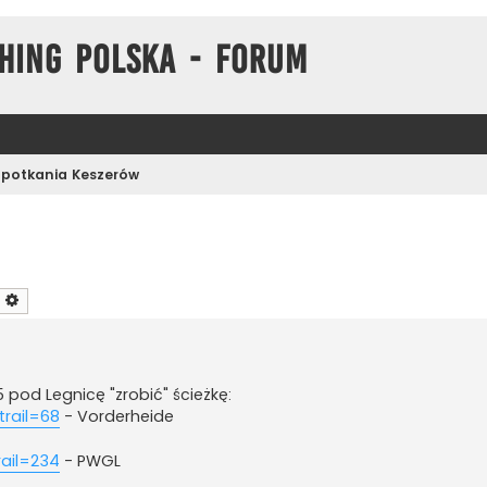
hing Polska - Forum
Spotkania Keszerów
zukaj
Wyszukiwanie zaawansowane
 pod Legnicę "zrobić" ścieżkę:
trail=68
- Vorderheide
rail=234
- PWGL