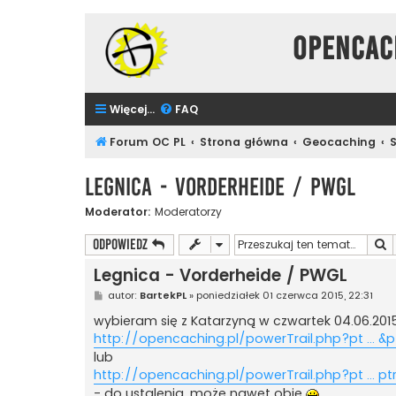
Opencac
Więcej…
FAQ
Forum OC PL
Strona główna
Geocaching
Legnica - Vorderheide / PWGL
Moderator:
Moderatorzy
S
ODPOWIEDZ
Legnica - Vorderheide / PWGL
P
autor:
BartekPL
»
poniedziałek 01 czerwca 2015, 22:31
o
s
wybieram się z Katarzyną w czwartek 04.06.2015
t
http://opencaching.pl/powerTrail.php?pt ... &p
lub
http://opencaching.pl/powerTrail.php?pt ... pt
- do ustalenia, może nawet obie