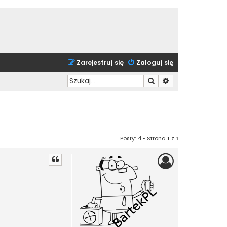
Zarejestruj się
Zaloguj się
Szukaj
Wyszukiwanie zaa
Posty: 4 • Strona
1
z
1