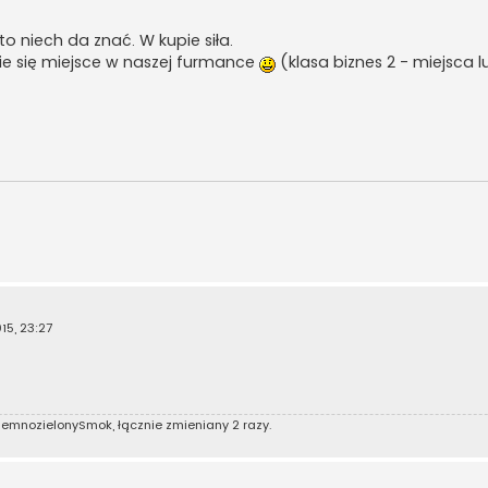
 niech da znać. W kupie siła.
ie się miejsce w naszej furmance
(klasa biznes 2 - miejsca l
15, 23:27
iemnozielonySmok
, łącznie zmieniany 2 razy.