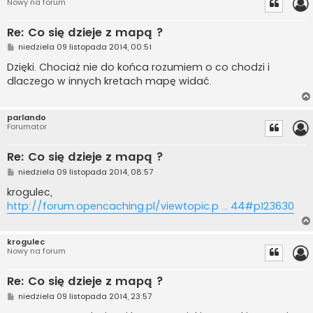
Nowy na forum
Re: Co się dzieje z mapą ?
P
niedziela 09 listopada 2014, 00:51
o
s
Dzięki. Chociaż nie do końca rozumiem o co chodzi i
t
dlaczego w innych kretach mapę widać.
parlando
Forumator
Re: Co się dzieje z mapą ?
P
niedziela 09 listopada 2014, 08:57
o
s
krogulec,
t
http://forum.opencaching.pl/viewtopic.p ... 44#p123630
krogulec
Nowy na forum
Re: Co się dzieje z mapą ?
P
niedziela 09 listopada 2014, 23:57
o