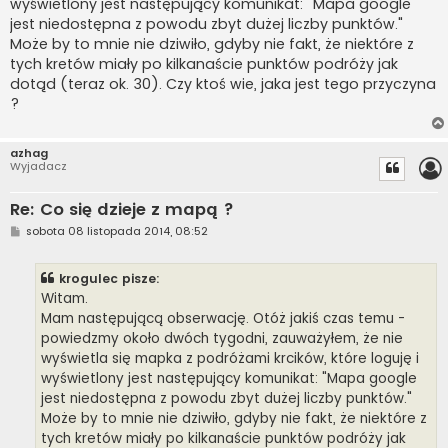
wyświetlony jest następujący komunikat: "Mapa google
jest niedostępna z powodu zbyt dużej liczby punktów."
Może by to mnie nie dziwiło, gdyby nie fakt, że niektóre z
tych kretów miały po kilkanaście punktów podróży jak
dotąd (teraz ok. 30). Czy ktoś wie, jaka jest tego przyczyna
?
azhag
Wyjadacz
Re: Co się dzieje z mapą ?
P
sobota 08 listopada 2014, 08:52
o
s
t
krogulec pisze:
Witam.
Mam następującą obserwację. Otóż jakiś czas temu -
powiedzmy około dwóch tygodni, zauważyłem, że nie
wyświetla się mapka z podróżami krcików, które loguję i
wyświetlony jest następujący komunikat: "Mapa google
jest niedostępna z powodu zbyt dużej liczby punktów."
Może by to mnie nie dziwiło, gdyby nie fakt, że niektóre z
tych kretów miały po kilkanaście punktów podróży jak