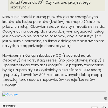
dotąd (teraz ok. 30). Czy ktoś wie, jaka jest tego
przyczyna ?
Raczej nie chodzi o sumę punktów dla poszczególnych
kretów, ale liczbę punktów (kretów) na mapie (ściślej: w
pliku z ich listą). Obawiam się, że nic z tym zrobić się nie da,
Google ucina dostęp do najbardziej wymagających usług
jeśli chwilowo nie ma dość zasobów, aby je obsłużyć (co
jest w sumie normalne, to firma działająca z nastawieniem
na zysk, nie organizacja charytatywna).
Nawiasem mówiąc szkoda, że OC (i pochodne, jak
GeoKrety) nie korzystają szerzej (np. jako głównej mapy) z
OpenStreetMap zamiast Google'a. Te projekty znakomicie
by się uzupełniały. OC zyskałoby niezależność, OSM sporą
grupę użytkowników GPS zainteresowanych dobrą mapą
(zresztą i teraz sporo mapowiczów keszuje/keszerów
mapuje).
krogulec