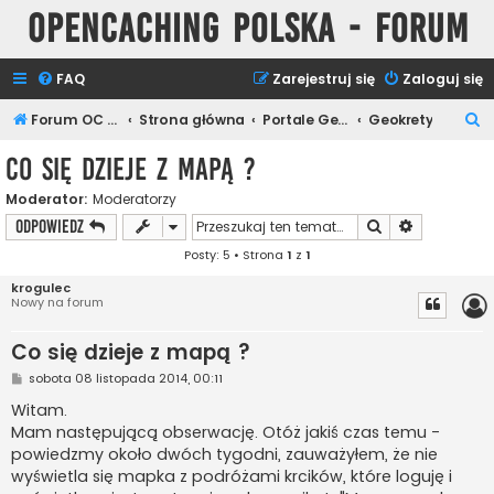
Opencaching Polska - Forum
FAQ
Zarejestruj się
Zaloguj się
S
Forum OC PL
Strona główna
Portale Geocachingowe
Geokrety
z
Co się dzieje z mapą ?
u
Moderator:
Moderatorzy
k
Szukaj
Wyszukiwan
ODPOWIEDZ
a
Posty: 5 • Strona
1
z
1
j
krogulec
Nowy na forum
Co się dzieje z mapą ?
P
sobota 08 listopada 2014, 00:11
o
s
Witam.
t
Mam następującą obserwację. Otóż jakiś czas temu -
powiedzmy około dwóch tygodni, zauważyłem, że nie
wyświetla się mapka z podróżami krcików, które loguję i