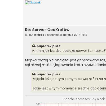
Re: Serwer GeoKretów
P
autor:
filips
»
czwartek 21 sierpnia 2014, 19:15
o
s
t
paprotek pisze:
Hmmm jak bardzo obciąża serwer ta mapka? O
Mapka raczej nie obciąża, jest generowana raz
sql różnej maści (logowanie kreta, wyświetlanie 
paprotek pisze:
Zdjęcia leżą na tym samym serwerze? Przerzu
Jakie jest w tym momencie średnie obciążen