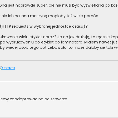
a jest naprawdę super, ale nie musi być wyświetlana po każ
enie ich na inną maszynę mogłoby też wiele pomóc...
 (HTTP requests w wybranej jednostce czasu)?
rukowanie wielu etykiet naraz? Ja np jak drukuję, to ręcznie kop
 po wydrukowaniu do etykiet do laminatora. Miałem nawet już
gdyby więcej osób tego potrzebowało, to może dałoby się taki w
mozemy zaadoptowac na oc serwerze