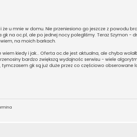
, i że u mnie w domu. Nie przeniesiono go jeszcze z powodu br
a gk na oc.pl, ale po jednej nocy polegliśmy. Teraz Szymon - 
 powiem, na moich barkach.
 wiem kiedy i jak... Oferta oc.de jest aktualna, ale chyba wola
czy przenosiny bardzo zwiększą wydajnośc serwisu - wiele algor
 tymczasem gk są już duże przez co częściowo obserowane lag
armina