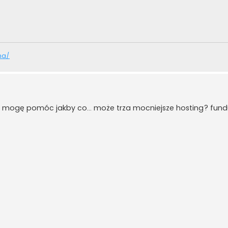
na/
... też mogę pomóc jakby co... może trza mocniejsze hosting? fu