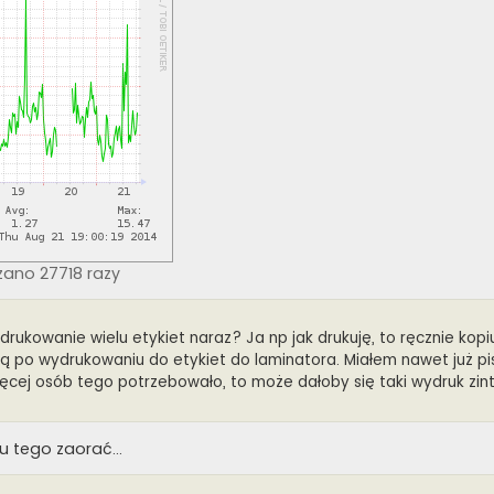
zano 27718 razy
 drukowanie wielu etykiet naraz? Ja np jak drukuję, to ręcznie kopi
ją po wydrukowaniu do etykiet do laminatora. Miałem nawet już pi
 więcej osób tego potrzebowało, to może dałoby się taki wydruk z
 tego zaorać...