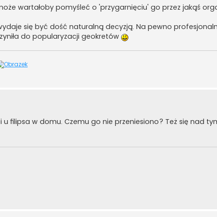
że wartałoby pomyśleć o 'przygarnięciu' go przez jakąś org
wydaje się być dość naturalną decyzją. Na pewno profesjonaln
zyniła do popularyzacji geokretów
toi u filipsa w domu. Czemu go nie przeniesiono? Też się nad 