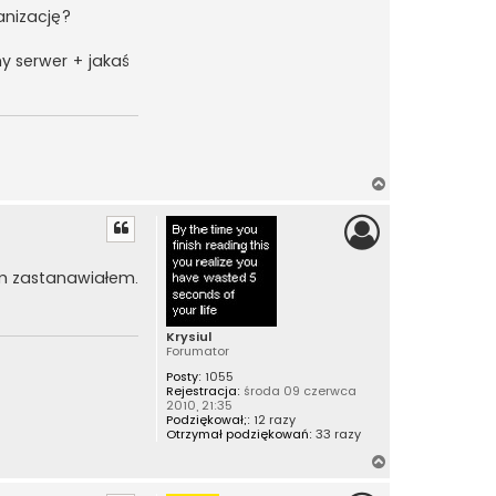
anizację?
y serwer + jakaś
N
a
g
ó
r
tym zastanawiałem.
ę
Krysiul
Forumator
Posty:
1055
Rejestracja:
środa 09 czerwca
2010, 21:35
Podziękował;:
12 razy
Otrzymał podziękowań:
33 razy
N
a