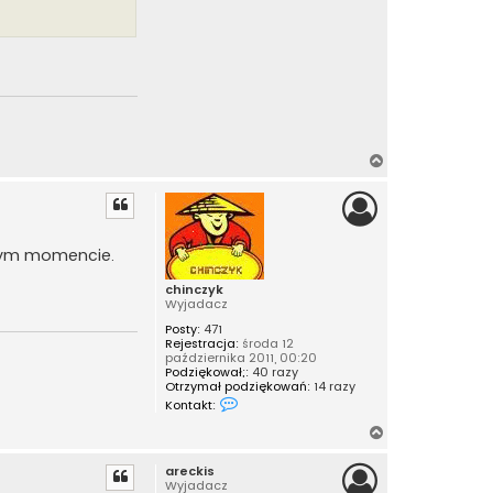
N
a
g
ó
r
lnym momencie.
ę
chinczyk
Wyjadacz
Posty:
471
Rejestracja:
środa 12
października 2011, 00:20
Podziękował;:
40 razy
Otrzymał podziękowań:
14 razy
S
Kontakt:
k
o
N
n
a
t
areckis
a
g
Wyjadacz
k
ó