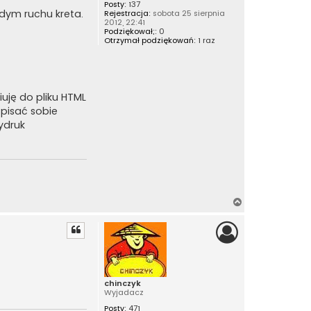
Posty:
137
r
dym ruchu kreta.
Rejestracja:
sobota 25 sierpnia
ę
2012, 22:41
Podziękował;:
0
Otrzymał podziękowań:
1 raz
iuję do pliku HTML
 pisać sobie
ydruk
N
a
g
ó
r
ę
chinczyk
Wyjadacz
Posty:
471