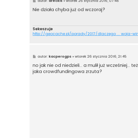
P
autor:
areckis
»
wtorek 26 stycznia 2016, 07:48
o
s
Nie działa chyba już od wczoraj?
t
Sekeszuje
http://geocache.pl/porady/2017/dlaczego ... woja-wi
P
autor:
kacperogps
»
wtorek 26 stycznia 2016, 21:45
o
s
no jak nie od niedzieli... a mulił już wcześniej
t
jaka crowdfundingowa zrzuta?