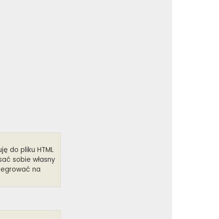
f
i
l
i
p
s
uję do pliku HTML
sać sobie własny
integrować na