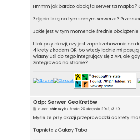
o
s
Hmmm jak bardzo obciąża serwer ta mapka? On
t
Zdjęcia leżą na tym samym serwerze? Przerzuc
Jakie jest w tym momencie średnie obciążenie
I tak przy okazji, czy jest zapotrzebowanie na d
4 krety z kodem QR, bo wtedy ładnie mi pasują
własny util do tego integrujący się z API, ale 
zintegrować na stronie?
Odp: Serwer GeoKretów
P
autor:
chinczyk
»
środa 20 sierpnia 2014, 13:40
o
s
Mysle ze przy okazji przeprowadzki oc krety 
t
Tapniete z Galaxy Taba