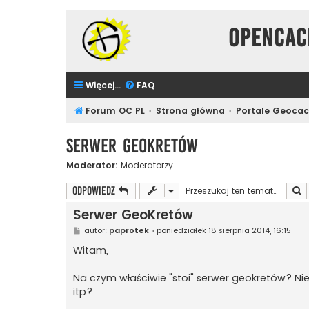
Opencac
Więcej…
FAQ
Forum OC PL
Strona główna
Portale Geoca
Serwer GeoKretów
Moderator:
Moderatorzy
S
ODPOWIEDZ
Serwer GeoKretów
P
autor:
paprotek
»
poniedziałek 18 sierpnia 2014, 16:15
o
s
Witam,
t
Na czym właściwie "stoi" serwer geokretów? Nie 
itp?