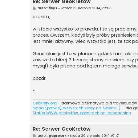
Re: Serwer GeoKretów
P
autor:
filips
»
wtorek 19 sierpnia 2014, 22:03
o
s
czołem,
t
w istocie wszystko to prawda. i że są problemy
proces. Owszem, kiedyś były próby przeniesieni
jest mniej aktywny, więc wszystko jest, że tak
Generalnie jest to w planach gdzieś tam, ale nie
zawsze to bliżej. Z trzeciej strony nie wiem, 
mysql) była pisana pod kątem małego serwisu,
pozdr,
F.
GeoKrety.org
- darmowa alternatywa dla travelbugów
Mapa (prawie) wszystkich keszy na świecie ;)
- dla g
Status WWW geokretów, opencaching, geocaching
Re: Serwer GeoKretów
P
autor:
paprotek
»
środa 20 sierpnia 2014, 10:17