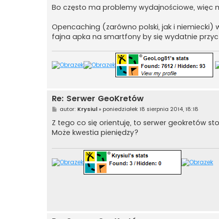
Bo często ma problemy wydajnościowe, więc mo
Opencaching (zarówno polski, jak i niemiecki) 
fajna apka na smartfony by się wydatnie przyc
Re: Serwer GeoKretów
P
autor:
Krysiul
»
poniedziałek 18 sierpnia 2014, 18:18
o
s
Z tego co się orientuję, to serwer geokretów s
t
Może kwestia pieniędzy?