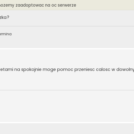
y mozemy zaadoptowac na oc serwerze
zka?
armina
 kretami na spokojnie moge pomoc przeniesc calosc w dowo