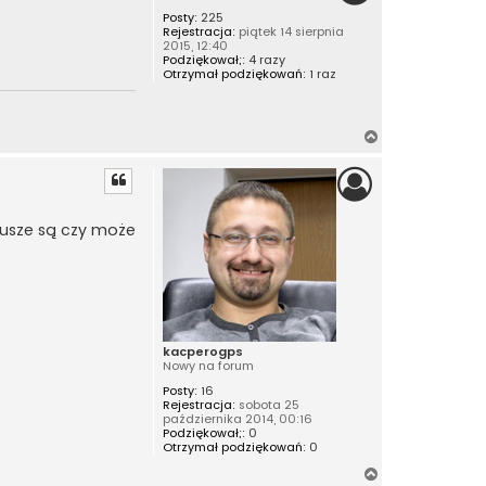
t
Posty:
225
r
u
Rejestracja:
piątek 14 sierpnia
j
ę
2015, 12:40
s
Podziękował;:
4 razy
i
Otrzymał podziękowań:
1 raz
ę
z
c
h
i
N
n
a
c
g
z
y
ó
k
r
ndusze są czy może
ę
kacperogps
Nowy na forum
Posty:
16
Rejestracja:
sobota 25
października 2014, 00:16
Podziękował;:
0
Otrzymał podziękowań:
0
N