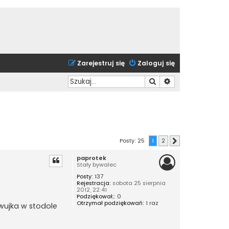
Zarejestruj się
Zaloguj się
Szukaj
Wyszukiwanie zaa
Posty: 25
1
2
Następna
paprotek
Stały bywalec
Posty:
137
Rejestracja:
sobota 25 sierpnia
2012, 22:41
Podziękował;:
0
Otrzymał podziękowań:
1 raz
 wujka w stodole