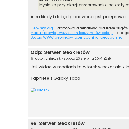
Mysle ze przy okazji przeprowadzki oc kret
A na kiedy i dokąd planowana jest przeprowad
GeoKrety.org
- darmowa alternatywa dla travelbugów
Mapa (prawie) wszystkich keszy na świecie ;)
- dla g
Status WWW geokretów, opencaching, geocaching
Odp: Serwer GeoKretów
P
autor:
chinczyk
»
sobota 23 sierpnia 2014, 12:19
o
s
Jak widac w mediach to wtorek wieczor ale z
t
Tapniete z Galaxy Taba
Re: Serwer GeoKretów