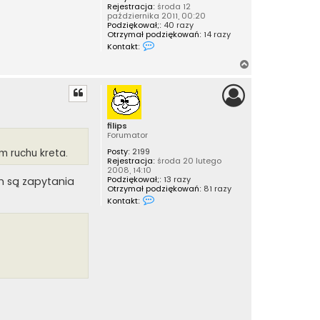
Rejestracja:
środa 12
października 2011, 00:20
Podziękował;:
40 razy
Otrzymał podziękowań:
14 razy
S
Kontakt:
k
o
N
n
a
t
a
g
k
ó
t
r
u
filips
j
ę
Forumator
s
i
Posty:
2199
m ruchu kreta.
ę
Rejestracja:
środa 20 lutego
z
2008, 14:10
c
Podziękował;:
13 razy
m są zapytania
h
Otrzymał podziękowań:
81 razy
i
S
Kontakt:
n
k
c
o
z
n
y
t
k
a
k
t
u
j
s
i
ę
z