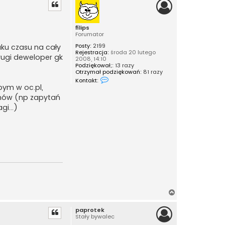
g
ó
r
filips
ę
Forumator
Posty:
2199
aku czasu na cały
Rejestracja:
środa 20 lutego
drugi deweloper gk
2008, 14:10
Podziękował;:
13 razy
Otrzymał podziękowań:
81 razy
S
Kontakt:
k
łbym w oc.pl,
o
ytmów (np zapytań
n
t
i...)
a
k
t
u
j
s
i
ę
z
f
i
l
i
N
p
a
s
paprotek
g
Stały bywalec
ó