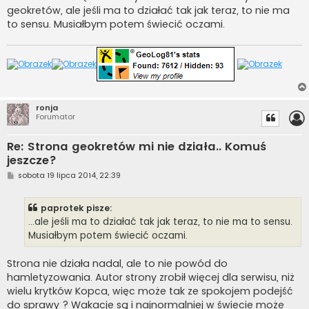
geokretów, ale jeśli ma to działać tak jak teraz, to nie ma
to sensu. Musiałbym potem świecić oczami.
ronja
Forumator
Re: Strona geokretów mi nie działa.. Komuś
jeszcze?
P
sobota 19 lipca 2014, 22:39
o
s
t
paprotek pisze:
...ale jeśli ma to działać tak jak teraz, to nie ma to sensu.
Musiałbym potem świecić oczami.
Strona nie działa nadal, ale to nie powód do
hamletyzowania. Autor strony zrobił więcej dla serwisu, niż
wielu krytków Kopca, więc może tak ze spokojem podejść
do sprawy ? Wakacje są i najnormalniej w świecie może