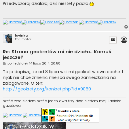
s
Przedwczoraj działała, dziś niestety padła
t
lavinka
Forumator
Re: Strona geokretów mi nie działa.. Komuś
jeszcze?
P
poniedziałek 14 lipca 2014, 20:58
o
s
To ja dopiszę, że od 8 lipca wisi mi geokret w own cache. I
t
nijak nie chce zmienić miejsca swego zamieszkania na
zalogowane. O ten:
http://geokrety.org/konkret.php?id=9050
sześć zero siedem sześć jeden dwa trzy dwa siedem mejl: lavinka
gazetowa