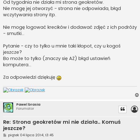
Od tygodnia nie działa mi strona geokretów.
Nie mogę jej otworzyć - strona nie odpowiada, błąd
wczytywania strony itp.
Nie mogę logować krecików i dodawać zdjęć z ich podróży
- smutki...
Pytanie - czy to tylko u mnie taki kłopot, czy u kogoś
jeszcze?
Bo może to tylko (znaczy się AŻ) błąd ustawień
komputera...
Za odpowiedzi dziękuję
Pawel brasia
Forumator
Re: Strona geokretów mi nie działa.. Komuś
jeszcze?
P
piątek 04 lipca 2014, 13:45
o