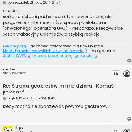
P
poniedziałek 21 lipca 2014, 21:54
o
s
czołem,
t
sorka za ostatni pad serwera. tzn serwer działał, ale
połączenie z internetem (za sprawą wielokrotnie
"chwalonego" operatora UPC) - niebardzo. Rzeczywiście,
sezon wakacyjny uniemożliwia szybką reakcję...
GeoKrety.org
- darmowa alternatywa dla travelbugów
Mapa (prawie) wszystkich keszy na świecie ;)
- dla garmina
Status WWW geokretów, opencaching, geocaching
rredan
Stały bywalec
Re: Strona geokretów mi nie działa.. Komuś
jeszcze?
P
piątek 12 września 2014, 11:45
o
s
Kiedy można się spodziewać powrotu geokretów?
t
filips
Forumator