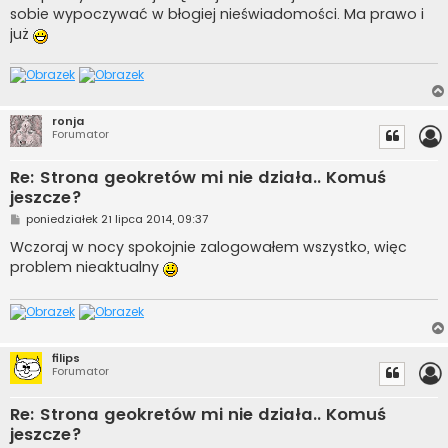
sobie wypoczywać w błogiej nieświadomości. Ma prawo i
już
ronja
Forumator
Re: Strona geokretów mi nie działa.. Komuś
jeszcze?
P
poniedziałek 21 lipca 2014, 09:37
o
s
Wczoraj w nocy spokojnie zalogowałem wszystko, więc
t
problem nieaktualny
filips
Forumator
Re: Strona geokretów mi nie działa.. Komuś
jeszcze?