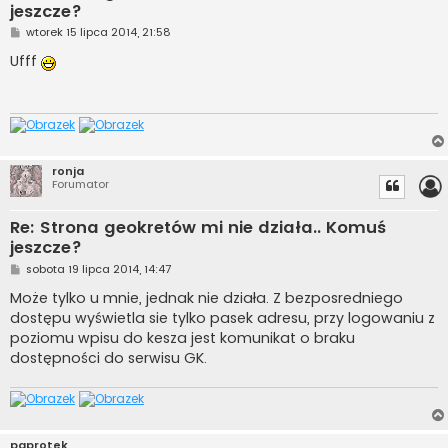
jeszcze?
P
wtorek 15 lipca 2014, 21:58
o
s
Ufff
t
ronja
Forumator
Re: Strona geokretów mi nie działa.. Komuś
jeszcze?
P
sobota 19 lipca 2014, 14:47
o
s
Może tylko u mnie, jednak nie działa. Z bezposredniego
t
dostępu wyświetla sie tylko pasek adresu, przy logowaniu z
poziomu wpisu do kesza jest komunikat o braku
dostępności do serwisu GK.
paprotek