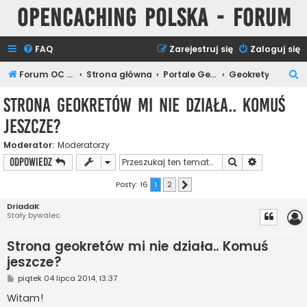
Opencaching Polska - Forum
FAQ
Zarejestruj się
Zaloguj się
S
Forum OC PL
Strona główna
Portale Geocachingowe
Geokrety
z
Strona geokretów mi nie działa.. Komuś
u
jeszcze?
k
a
Moderator:
Moderatorzy
Szukaj
Wyszukiwan
ODPOWIEDZ
j
Posty: 16
1
2
Następna
DriadaK
Stały bywalec
Strona geokretów mi nie działa.. Komuś
jeszcze?
P
piątek 04 lipca 2014, 13:37
o
s
Witam!
t