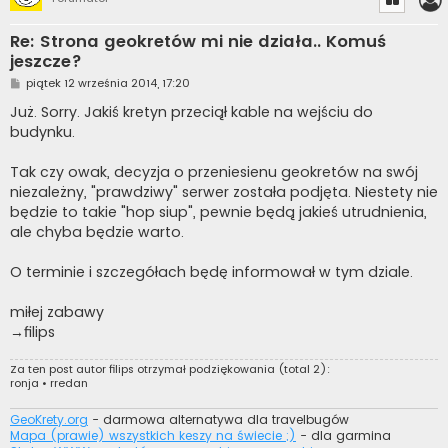
Re: Strona geokretów mi nie działa.. Komuś
jeszcze?
P
piątek 12 września 2014, 17:20
o
s
Już. Sorry. Jakiś kretyn przeciął kable na wejściu do
t
budynku.
Tak czy owak, decyzja o przeniesienu geokretów na swój
niezależny, "prawdziwy" serwer została podjęta. Niestety nie
będzie to takie "hop siup", pewnie będą jakieś utrudnienia,
ale chyba będzie warto.
O terminie i szczegółach będę informował w tym dziale.
miłej zabawy
→filips
Za ten post autor
filips
otrzymał podziękowania (total 2):
ronja
•
rredan
GeoKrety.org
- darmowa alternatywa dla travelbugów
Mapa (prawie) wszystkich keszy na świecie ;)
- dla garmina