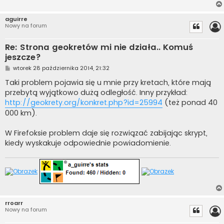
aguirre
Nowy na forum
Re: Strona geokretów mi nie działa.. Komuś
jeszcze?
P
wtorek 28 października 2014, 21:32
o
s
Taki problem pojawia się u mnie przy kretach, które mają
t
przebytą wyjątkowo dużą odległość. Inny przykład:
http://geokrety.org/konkret.php?id=25994
(też ponad 40
000 km).
W Firefoksie problem daje się rozwiązać zabijając skrypt,
kiedy wyskakuje odpowiednie powiadomienie.
rroarr
Nowy na forum