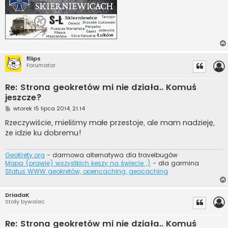
filips
Forumator
Re: Strona geokretów mi nie działa.. Komuś
jeszcze?
P
wtorek 15 lipca 2014, 21:14
o
s
Rzeczywiście, mieliśmy małe przestoje, ale mam nadzieję,
t
że idzie ku dobremu!
GeoKrety.org
- darmowa alternatywa dla travelbugów
Mapa (prawie) wszystkich keszy na świecie ;)
- dla garmina
Status WWW geokretów, opencaching, geocaching
DriadaK
Stały bywalec
Re: Strona geokretów mi nie działa.. Komuś