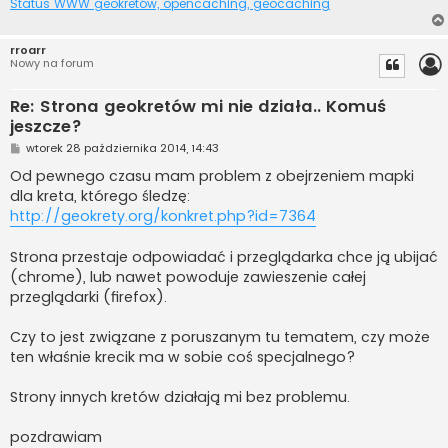
Status WWW geokretów, opencaching, geocaching
rroarr
Nowy na forum
Re: Strona geokretów mi nie działa.. Komuś
jeszcze?
P
wtorek 28 października 2014, 14:43
o
s
Od pewnego czasu mam problem z obejrzeniem mapki
t
dla kreta, którego śledzę:
http://geokrety.org/konkret.php?id=7364
Strona przestaje odpowiadać i przeglądarka chce ją ubijać
(chrome), lub nawet powoduje zawieszenie całej
przeglądarki (firefox).
Czy to jest związane z poruszanym tu tematem, czy może
ten właśnie krecik ma w sobie coś specjalnego?
Strony innych kretów działają mi bez problemu.
pozdrawiam