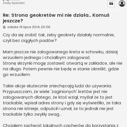
Stały bywalec
Re: Strona geokretów mi nie działa.. Komuś
jeszcze?
P
sobota 19 lipca 2014, 20:06
o
s
Czy da się zrobić tak, żeby geokrety działały normalnie,
t
czyli bez ciągłych padów?
Mam jeszcze nie zalogowanego kreta w schowku, dzisiaj
wrzuciłem jednego i chciałbym zalogować.
Stronę skrzynki mogę zostawić otwartą w zakładce, ale nie
na długo. Potem pewnie nie będę w stanie określić, gdzie
go wrzuciłem.
Takie akcje skutecznie zniechęcają ludzi do używania.
Przypuszczam, że wiele 'zaginionych' kretów jest nie
zalogowanych dlatego, że ktoś wziął, myślał że to jest
trackable, wpisał adres strony i gdy się wyświetliło, że taka
strona nie istnieje, odpuścił i uznał, że to jednak nie jest
trackable tylko zwykły swag...
Chciałem zachęcić lokalnych cacherów do korzystania z