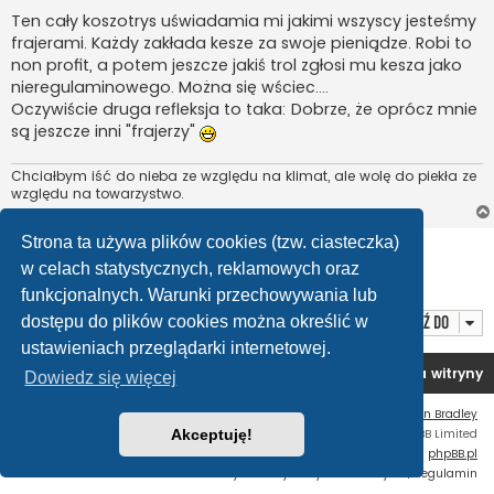
Ten cały koszotrys uświadamia mi jakimi wszyscy jesteśmy
frajerami. Każdy zakłada kesze za swoje pieniądze. Robi to
non profit, a potem jeszcze jakiś trol zgłosi mu kesza jako
nieregulaminowego. Można się wściec....
Oczywiście druga refleksja to taka: Dobrze, że oprócz mnie
są jeszcze inni "frajerzy"
Chciałbym iść do nieba ze względu na klimat, ale wolę do piekła ze
względu na towarzystwo.
Strona ta używa plików cookies (tzw. ciasteczka)
ODPOWIEDZ
w celach statystycznych, reklamowych oraz
Posty: 36
1
2
3
Poprzednia
Następna
funkcjonalnych. Warunki przechowywania lub
Przejdź do
dostępu do plików cookies można określić w
ustawieniach przeglądarki internetowej.
Forum OC PL
Strona główna
Usuń ciasteczka witryny
Dowiedz się więcej
Flat Style by
Ian Bradley
Technologię dostarcza
phpBB
® Forum Software © phpBB Limited
Akceptuję!
Polski pakiet językowy dostarcza
phpBB.pl
Zasady ochrony danych osobowych
|
Regulamin