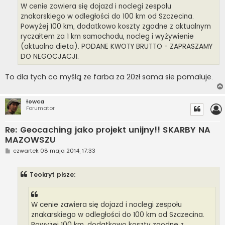
W cenie zawiera się dojazd i noclegi zespołu
znakarskiego w odległości do 100 km od Szczecina.
Powyżej 100 km, dodatkowo koszty zgodne z aktualnym
ryczałtem za 1 km samochodu, nocleg i wyżywienie
(aktualna dieta). PODANE KWOTY BRUTTO - ZAPRASZAMY
DO NEGOCJACJI.
To dla tych co myślą ze farba za 20zł sama sie pomaluje.
łowca
Forumator
Re: Geocaching jako projekt unijny!! SKARBY NA
MAZOWSZU
P
czwartek 08 maja 2014, 17:33
o
s
t
Teokryt pisze:
W cenie zawiera się dojazd i noclegi zespołu
znakarskiego w odległości do 100 km od Szczecina.
Powyżej 100 km, dodatkowo koszty zgodne z