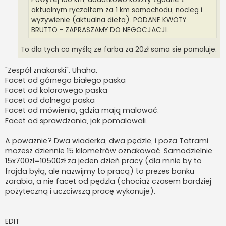
aktualnym ryczałtem za 1 km samochodu, nocleg i
wyżywienie (aktualna dieta). PODANE KWOTY
BRUTTO - ZAPRASZAMY DO NEGOCJACJI.
To dla tych co myślą ze farba za 20zł sama sie pomaluje.
"Zespół znakarski". Uhaha.
Facet od górnego białego paska
Facet od kolorowego paska
Facet od dolnego paska
Facet od mówienia, gdzia mają malować.
Facet od sprawdzania, jak pomalowali.
A poważnie? Dwa wiaderka, dwa pędzle, i poza Tatrami
możesz dziennie 15 kilometrów oznakować. Samodzielnie.
15x700zł=10500zł za jeden dzień pracy (dla mnie by to
frajda byłą, ale nazwijmy to pracą) to prezes banku
zarabia, a nie facet od pędzla (chociaż czasem bardziej
pożyteczną i uczciwszą pracę wykonuje).
EDIT