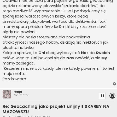
Obawiam się, że cała para pójdzie w gwizdek, geocaching
będzie reklamowany jak zwykle "szukanie skarbów", do
tego możliwość wypożyczenia GPSa i pozbędziemy się
sporej ilości wartościowych keszy, które będą
przedstawiały jakąkolwiek wartość dla delikwenta. I tak
mamy sporo problemów z ludźmi którzy keszerami być
nigdy nie powinni.
Niestety ale hasła stosowane dla podkreślenia
atrakcyjności naszego hobby, działają nią niektórych jak
płachta na byka.
Kolejna sprawa, to
On
i chcą wykorzystać
Nas
do
Swoich
celów, więc to
Oni
powinni się do
Nas
zwrócić, a nie
My
mamy zabiegać.
"Keszerem może być każdy, ale nie każdy powinien..." to jest
moje motto.
Pozdrawiam
ronja
Forumator
Re: Geocaching jako projekt unijny!! SKARBY NA
MAZOWSZU
P