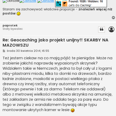
Staram się zachowywać właściwe proporcje -
znalezień więcej niż
postów
paprotek
Stały bywalec
Re: Geocaching jako projekt unijny!! SKARBY NA
MAZOWSZU
P
środa 30 kwietnia 2014, 16:55
o
s
Też jestem ciekaw na co mają pójść te pieniądze. Może na
t
zrobienie jakichś naprawdę wypasionych skrzynek?
Widziałem takie w Niemczech, jedna to był cały ul z logami
niby-plastrami miodu, kilka to domki na drzewach, bardzo
ładnie zrobione, maskotki w postaci wielkiego ptaka z
drewna czy innej rzeźby, stary automat telefoniczny
(którego pewnie i tak za darmo Telekom nie oddawał)
albo z metrowej wielkości metalowa skrzynka na amunicję,
też zakładam że armia nie oddała tego za parę euro. Do
tego w związku z wandalizmem bywają akcje typu
montowanie ukrytych kamer w lesie