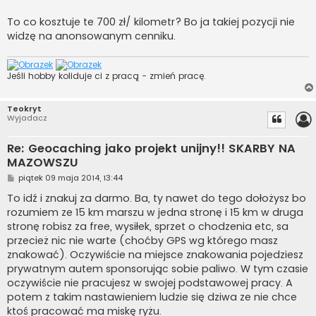
To co kosztuje te 700 zł/ kilometr? Bo ja takiej pozycji nie
widzę na anonsowanym cenniku.
Jeśli hobby koliduje ci z pracą - zmień pracę.
Teokryt
Wyjadacz
Re: Geocaching jako projekt unijny!! SKARBY NA
MAZOWSZU
P
piątek 09 maja 2014, 13:44
o
s
To idź i znakuj za darmo. Ba, ty nawet do tego dołożysz bo
t
rozumiem ze 15 km marszu w jedna stronę i 15 km w druga
stronę robisz za free, wysiłek, sprzet o chodzenia etc, sa
przecież nic nie warte (choćby GPS wg którego masz
znakować). Oczywiście na miejsce znakowania pojedziesz
prywatnym autem sponsorując sobie paliwo. W tym czasie
oczywiście nie pracujesz w swojej podstawowej pracy. A
potem z takim nastawieniem ludzie się dziwa ze nie chce
ktoś pracować ma miskę ryżu.