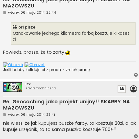
MAZOWSZU
P
wtorek 06 maja 2014, 22:44
o
s
t
ori pisze:
Oznakowanie jednego kilometra farbą kosztuje kilkaset
zł.
Powiedz, proszę, że to żarty
Jeśli hobby koliduje ci z pracą - zmień pracę.
Lza
Rada Techniczna
Re: Geocaching jako projekt unijny!! SKARBY NA
MAZOWSZU
P
wtorek 06 maja 2014, 23:41
o
s
nie wiesz, że jak kupujesz puszke farby, to kosztuje 20zł, a jak
t
kupuje urzędnik, to ta sama puszka kosztuje 700zł?