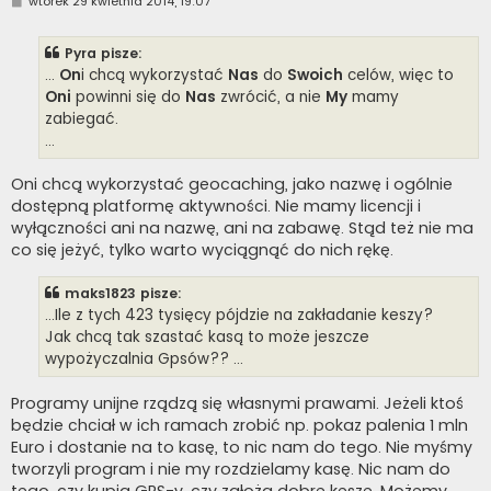
wtorek 29 kwietnia 2014, 19:07
o
s
t
Pyra pisze:
...
On
i chcą wykorzystać
Nas
do
Swoich
celów, więc to
Oni
powinni się do
Nas
zwrócić, a nie
My
mamy
zabiegać.
...
Oni chcą wykorzystać geocaching, jako nazwę i ogólnie
dostępną platformę aktywności. Nie mamy licencji i
wyłączności ani na nazwę, ani na zabawę. Stąd też nie ma
co się jeżyć, tylko warto wyciągnąć do nich rękę.
maks1823 pisze:
...Ile z tych 423 tysięcy pójdzie na zakładanie keszy?
Jak chcą tak szastać kasą to może jeszcze
wypożyczalnia Gpsów?? ...
Programy unijne rządzą się własnymi prawami. Jeżeli ktoś
będzie chciał w ich ramach zrobić np. pokaz palenia 1 mln
Euro i dostanie na to kasę, to nic nam do tego. Nie myśmy
tworzyli program i nie my rozdzielamy kasę. Nic nam do
tego, czy kupią GPS-y, czy założą dobre kesze. Możemy