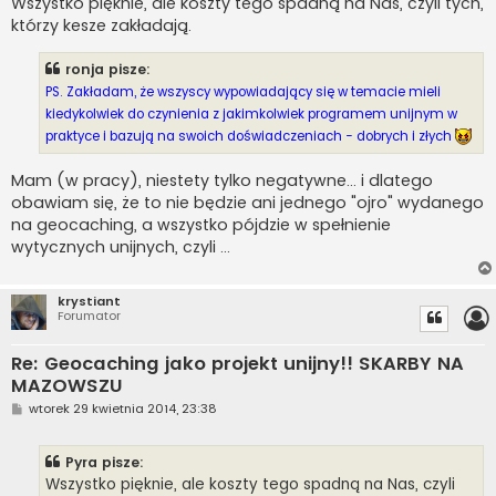
Wszystko pięknie, ale koszty tego spadną na Nas, czyli tych,
którzy kesze zakładają.
ronja pisze:
PS. Zakładam, że wszyscy wypowiadający się w temacie mieli
kiedykolwiek do czynienia z jakimkolwiek programem unijnym w
praktyce i bazują na swoich doświadczeniach - dobrych i złych
Mam (w pracy), niestety tylko negatywne... i dlatego
obawiam się, że to nie będzie ani jednego "ojro" wydanego
na geocaching, a wszystko pójdzie w spełnienie
wytycznych unijnych, czyli ...
krystiant
Forumator
Re: Geocaching jako projekt unijny!! SKARBY NA
MAZOWSZU
P
wtorek 29 kwietnia 2014, 23:38
o
s
t
Pyra pisze:
Wszystko pięknie, ale koszty tego spadną na Nas, czyli