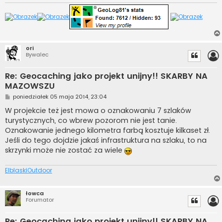
ori
Bywalec
Re: Geocaching jako projekt unijny!! SKARBY NA
MAZOWSZU
P
poniedziałek 05 maja 2014, 23:04
o
s
W projekcie też jest mowa o oznakowaniu 7 szlaków
t
turystycznych, co wbrew pozorom nie jest tanie.
Oznakowanie jednego kilometra farbą kosztuje kilkaset zł.
Jeśli do tego dojdzie jakaś infrastruktura na szlaku, to na
skrzynki może nie zostać za wiele
ElblaskiOutdoor
łowca
Forumator
Re: Geocaching jako projekt unijny!! SKARBY NA