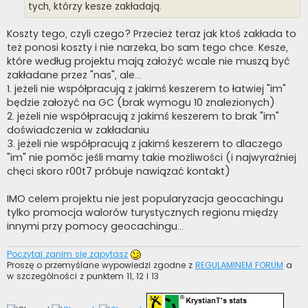
tych, którzy kesze zakładają.
Koszty tego, czyli czego? Przecież teraz jak ktoś zakłada to
też ponosi koszty i nie narzeka, bo sam tego chce. Kesze,
które według projektu mają założyć wcale nie muszą być
zakładane przez "nas", ale...
1. jeżeli nie współpracują z jakimś keszerem to łatwiej "im"
będzie założyć na GC (brak wymogu 10 znalezionych)
2. jeżeli nie współpracują z jakimś keszerem to brak "im"
doświadczenia w zakładaniu
3. jeżeli nie współpracują z jakimś keszerem to dlaczego
"im" nie pomóc jeśli mamy takie możliwości (i najwyraźniej
chęci skoro r00t7 próbuje nawiązać kontakt)
IMO celem projektu nie jest popularyzacja geocachingu
tylko promocja walorów turystycznych regionu między
innymi przy pomocy geocachingu...
Poczytaj zanim się zapytasz
Proszę o przemyślane wypowiedzi zgodne z
REGULAMINEM FORUM
a
w szczególności z punktem 11, 12 i 13