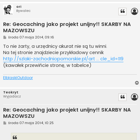
ori
Bywalec
Re: Geocaching jako projekt unijny!! SKARBY NA
MAZOWSZU
P
środa 07 maja 2014, 09:16
o
s
To nie żarty, a urzędnicy akurat nie są tu winni.
t
Na tej stronie znajdziecie przykładowy cennik
http://szlaki-zachodniopomorskie.pl/art ... cle_id=119
(kawałek przewińcie stronę, w tabelce)
ElblaskiOutdoor
Teokryt
Wyjadacz
Re: Geocaching jako projekt unijny!! SKARBY NA
MAZOWSZU
P
środa 07 maja 2014, 10:25
o
s
t