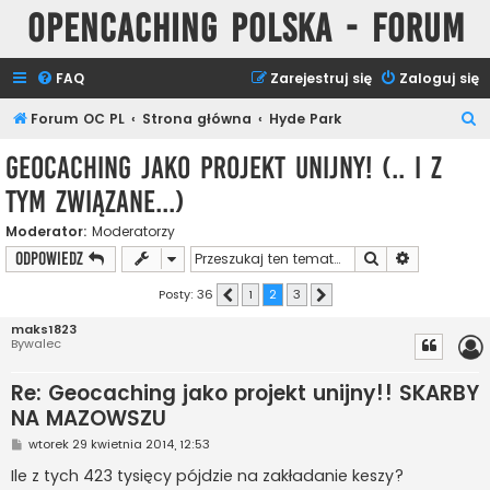
Opencaching Polska - Forum
FAQ
Zarejestruj się
Zaloguj się
S
Forum OC PL
Strona główna
Hyde Park
z
Geocaching jako projekt unijny! (.. i z
u
tym związane...)
k
a
Moderator:
Moderatorzy
Szukaj
Wyszukiwan
ODPOWIEDZ
j
Posty: 36
1
2
3
Poprzednia
Następna
maks1823
Bywalec
Re: Geocaching jako projekt unijny!! SKARBY
NA MAZOWSZU
P
wtorek 29 kwietnia 2014, 12:53
o
s
Ile z tych 423 tysięcy pójdzie na zakładanie keszy?
t