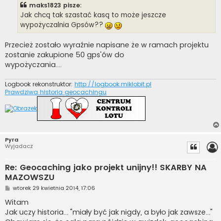
maks1823 pisze:
Jak chcą tak szastać kasą to może jeszcze
wypożyczalnia Gpsów??
Przecież zostało wyraźnie napisane że w ramach projektu
zostanie zakupione 50 gps'ów do
wypożyczania....
Logbook rekonstruktor:
http://logbook.miklobit.pl
Prawdziwa historia geocachingu
Pyra
Wyjadacz
Re: Geocaching jako projekt unijny!! SKARBY NA
MAZOWSZU
P
wtorek 29 kwietnia 2014, 17:06
o
s
Witam
t
Jak uczy historia... "miały być jak nigdy, a było jak zawsze..."