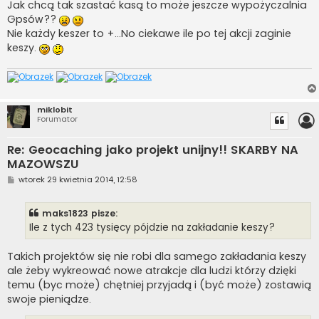
Jak chcą tak szastać kasą to może jeszcze wypożyczalnia
Gpsów??
Nie każdy keszer to +...No ciekawe ile po tej akcji zaginie
keszy.
miklobit
Forumator
Re: Geocaching jako projekt unijny!! SKARBY NA
MAZOWSZU
P
wtorek 29 kwietnia 2014, 12:58
o
s
t
maks1823 pisze:
Ile z tych 423 tysięcy pójdzie na zakładanie keszy?
Takich projektów się nie robi dla samego zakładania keszy
ale żeby wykreować nowe atrakcje dla ludzi którzy dzięki
temu (byc może) chętniej przyjadą i (być może) zostawią
swoje pieniądze.