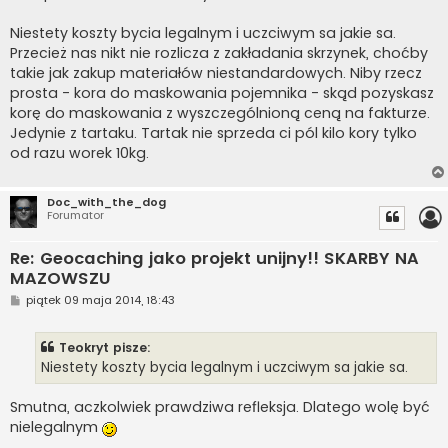
Niestety koszty bycia legalnym i uczciwym sa jakie sa.
Przecież nas nikt nie rozlicza z zakładania skrzynek, choćby
takie jak zakup materiałów niestandardowych. Niby rzecz
prosta - kora do maskowania pojemnika - skąd pozyskasz
korę do maskowania z wyszczególnioną ceną na fakturze.
Jedynie z tartaku. Tartak nie sprzeda ci pól kilo kory tylko
od razu worek 10kg.
Doc_with_the_dog
Forumator
Re: Geocaching jako projekt unijny!! SKARBY NA
MAZOWSZU
P
piątek 09 maja 2014, 18:43
o
s
t
Teokryt pisze:
Niestety koszty bycia legalnym i uczciwym sa jakie sa.
Smutna, aczkolwiek prawdziwa refleksja. Dlatego wolę być
nielegalnym