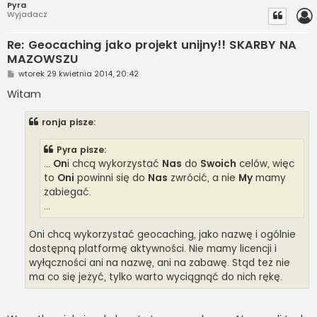
Pyra
Wyjadacz
Re: Geocaching jako projekt unijny!! SKARBY NA
MAZOWSZU
P
wtorek 29 kwietnia 2014, 20:42
o
s
Witam
t
ronja pisze:
Pyra pisze:
...
On
i chcą wykorzystać
Nas
do
Swoich
celów, więc
to
Oni
powinni się do
Nas
zwrócić, a nie
My
mamy
zabiegać.
...
Oni chcą wykorzystać geocaching, jako nazwę i ogólnie
dostępną platformę aktywności. Nie mamy licencji i
wyłączności ani na nazwę, ani na zabawę. Stąd też nie
ma co się jeżyć, tylko warto wyciągnąć do nich rękę.