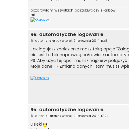
pozdrawiam wszystkich poszukiwaczy skarbów
art.
Re: automatyczne logowanie
P
autor:
Silent A
»
wtorek 21 stycznia 2014, 11:18
o
s
Jak logujesz znalezienie masz taką opcje "Zal
t
nie jest to tak naprawdę całkowicie automatycz
PS. Aby użyć tej opcji musisz najpierw połącz
Moje dane -> Zmiana danych i tam musisz wpis
Re: automatyczne logowanie
P
autor:
s-artur
»
wtorek 21 stycznia 2014, 17:21
o
s
Dzięki
t