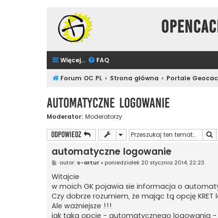
Opencac
Więcej…
FAQ
Forum OC PL
Strona główna
Portale Geoca
automatyczne logowanie
Moderator:
Moderatorzy
S
ODPOWIEDZ
automatyczne logowanie
P
autor:
s-artur
»
poniedziałek 20 stycznia 2014, 22:23
o
s
Witajcie
t
w moich GK pojawia sie informacja o automaty
Czy dobrze rozumiem, że mając tą opcję KRET l
Ale ważniejsze !!!
jak taka opcję - automatycznego logowania -