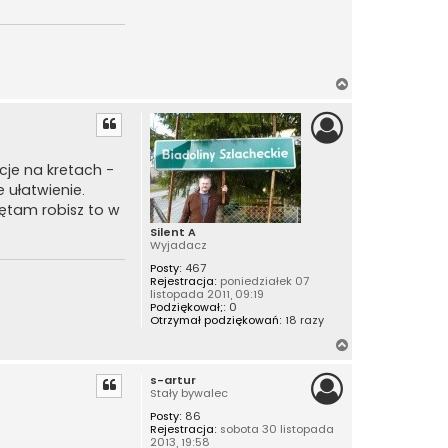
N
a
g
ó
r
cje na kretach -
ę
 ułatwienie.
ętam robisz to w
Silent A
Wyjadacz
Posty:
467
Rejestracja:
poniedziałek 07
listopada 2011, 09:19
Podziękował;:
0
Otrzymał podziękowań:
18 razy
N
a
s-artur
g
Stały bywalec
ó
Posty:
86
r
Rejestracja:
sobota 30 listopada
ę
2013, 19:58