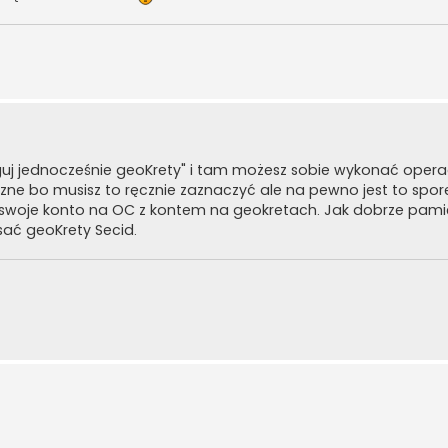
oguj jednocześnie geoKrety" i tam możesz sobie wykonać opera
ne bo musisz to ręcznie zaznaczyć ale na pewno jest to spore
yć swoje konto na OC z kontem na geokretach. Jak dobrze pami
ać geoKrety Secid.