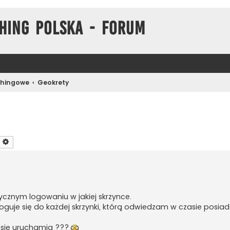
hing Polska - Forum
chingowe
Geokrety
zukaj
Wyszukiwanie zaawansowane
cznym logowaniu w jakiej skrzynce.
oguje się do każdej skrzynki, którą odwiedzam w czasie posia
 się uruchamia ???