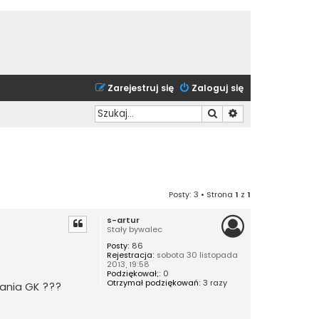
Zarejestruj się
Zaloguj się
Szukaj
Wyszukiwanie zaa
Posty: 3 • Strona
1
z
1
s-artur
Stały bywalec
Posty:
86
Rejestracja:
sobota 30 listopada
2013, 19:58
Podziękował;:
0
Otrzymał podziękowań:
3 razy
dania GK ???