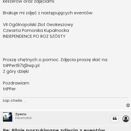
keszerów oraz zdjęciami.
Brakuje mi zdjęć z następujących eventów:
VII Ogólnopolski Zlot Geokeszowy
Czwarta Pomorska Kupalnocka
INDEPENDENCE PO ROZ SZÓSTY
Proszę chętnych o pomoc. Zdjęcia proszę słać na
triPPer1971@wp.pl
Z góry dzięki
Pozdrawiam
triPPer
Łap chwile ...
Żywcu
Forumator
Re: Pilnie poszukiwane zdjęcia z eventów