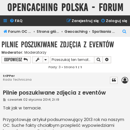
Opencaching Polska - Forum
FAQ
Zarejestruj się
Zaloguj się
S
Forum OC PL
Strona główna
Geocaching
Spotkania Keszerów
z
Pilnie poszukiwane zdjęcia z eventów
u
Moderator:
Moderatorzy
k
Szukaj
Wyszukiwan
ODPOWIEDZ
a
Posty: 3 • Strona
1
z
1
j
triPPer
Rada Techniczna
Pilnie poszukiwane zdjęcia z eventów
P
czwartek 02 stycznia 2014, 21:19
o
s
Tak jak w temacie.
t
Przygotowuję artykuł podsumowujący 2013 rok na naszym
OC. Suche fakty chciałbym przepleść wypowiedziami