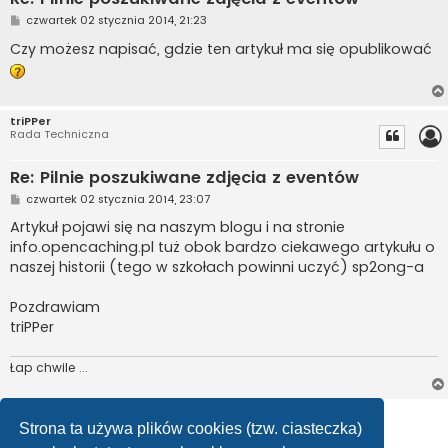
P
czwartek 02 stycznia 2014, 21:23
o
s
Czy możesz napisać, gdzie ten artykuł ma się opublikować
t
triPPer
Rada Techniczna
Re: Pilnie poszukiwane zdjęcia z eventów
P
czwartek 02 stycznia 2014, 23:07
o
s
Artykuł pojawi się na naszym blogu i na stronie
t
info.opencaching.pl tuż obok bardzo ciekawego artykułu o
naszej historii (tego w szkołach powinni uczyć) sp2ong-a
Pozdrawiam
triPPer
Łap chwile ...
ODPOWIEDZ
Strona ta używa plików cookies (tzw. ciasteczka)
Posty: 3 • Strona
1
z
1