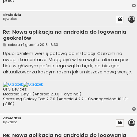
p3110)
dzwiedziu
Bywalec
Re: Nowa aplikacja na androida do logowania
geokretów
P
sobota 14 grudnia 2013, 16:33
o
s
Upubliczniłem wersję gotową do instalacji. Czekam na
t
uwagi i komentarze. Mogą być w tym wątku albo na priv.
Linki w głównym poście tego wątku będę na bieżąco
aktualizował za każdym razem jak umieszczę nową wersję.
GPS Devices:
Motorola Defy+ (Android 2.3.6 - oryginal)
Samsung Galaxy Tab 2 7.0 (Android 4.2.2 - CyanogenMod 10.1.3-
p3110)
dzwiedziu
Bywalec
Re: Nowa aplikacja na androida do logowania