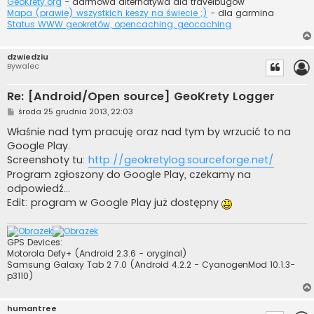
GeoKrety.org
- darmowa alternatywa dla travelbugów
Mapa (prawie) wszystkich keszy na świecie ;)
- dla garmina
Status WWW geokretów, opencaching, geocaching
dzwiedziu
Bywalec
Re: [Android/Open source] GeoKrety Logger
P
środa 25 grudnia 2013, 22:03
o
s
Właśnie nad tym pracuję oraz nad tym by wrzucić to na
t
Google Play.
Screenshoty tu:
http://geokretylog.sourceforge.net/
Program zgłoszony do Google Play, czekamy na
odpowiedź...
Edit: program w Google Play już dostępny
GPS Devices:
Motorola Defy+ (Android 2.3.6 - oryginal)
Samsung Galaxy Tab 2 7.0 (Android 4.2.2 - CyanogenMod 10.1.3-
p3110)
humantree