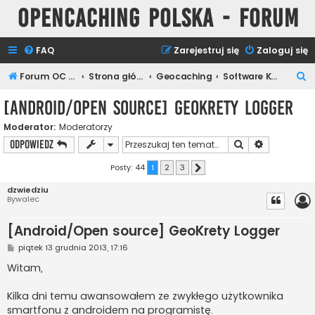
Opencaching Polska - Forum
FAQ
Zarejestruj się
Zaloguj się
S
Forum OC PL
Strona główna
Geocaching
Software Keszera
z
[Android/Open source] GeoKrety Logger
u
Moderator:
Moderatorzy
k
Szukaj
Wyszukiwan
ODPOWIEDZ
a
j
Posty: 44
1
2
3
Następna
dzwiedziu
Bywalec
[Android/Open source] GeoKrety Logger
P
piątek 13 grudnia 2013, 17:16
o
s
Witam,
t
Kilka dni temu awansowałem ze zwykłego użytkownika
smartfonu z androidem na programistę.