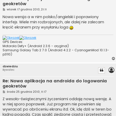
geokretów
P
wtorek 17 grudnia 2013, 21:11
o
s
Nowa wersja a w nim polsko/angielski i poprawiony
t
interfejs. Wiele min rozbrojonych, ale dalej nie zalecam
kręcić ekranem przy wysyłaniu loga
GPS Devices:
Motorola Defy+ (Android 2.3.6 - oryginal)
Samsung Galaxy Tab 2 7.0 (Android 4.2.2 - CyanogenMod 10.1.3-
p3110)
dzwiedziu
Bywalec
Re: Nowa aplikacja na androida do logowania
geokretów
P
środa 25 grudnia 2013, 11:17
o
s
Z wesoło-świątecznymi życzeniami oddaję nową wersję. A
t
w niej sporo poprawek. Już program nie powinien się
wywracać po obróceniu ekranu itd. Ok, idę dziś w teren bo
ładna pogoda. Czas spalić zjedzone ciasta i przetestować