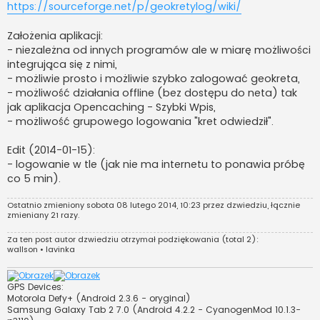
https://sourceforge.net/p/geokretylog/wiki/
Założenia aplikacji:
- niezależna od innych programów ale w miarę możliwości
integrująca się z nimi,
- możliwie prosto i możliwie szybko zalogować geokreta,
- możliwość działania offline (bez dostępu do neta) tak
jak aplikacja Opencaching - Szybki Wpis,
- możliwość grupowego logowania "kret odwiedził".
Edit (2014-01-15):
- logowanie w tle (jak nie ma internetu to ponawia próbę
co 5 min).
Ostatnio zmieniony sobota 08 lutego 2014, 10:23 przez
dzwiedziu
, łącznie
zmieniany 21 razy.
Za ten post autor
dzwiedziu
otrzymał podziękowania (total 2):
wallson
•
lavinka
GPS Devices:
Motorola Defy+ (Android 2.3.6 - oryginal)
Samsung Galaxy Tab 2 7.0 (Android 4.2.2 - CyanogenMod 10.1.3-