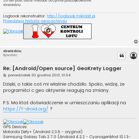
Za ten post autor
miklobit
otrzymał podziękowanie:
dzwiedziu
Logbook rekonstruktor:
http://logbook.miklobit.pl
Prawdziwa historia geocachingu
dzwiedziu
Bywalec
Re: [Android/Open source] GeoKrety Logger
P
poniedziałek 30 grudnia 2013, 10:54
o
s
Dzięki, o takie coś mi właśnie chodziło. Spoko, widzę, że
t
programiści c:geo aktywnie reagują na zmiany.
P.S. Ma ktoś doświadczenie w umieszczaniu aplikacji na
https://f-droid.org/
?
GPS Devices:
Motorola Defy+ (Android 2.3.6 - oryginal)
Samsung Galaxy Tab 2 7.0 (Android 4.2.2 - CyanogenMod 10.1.3-