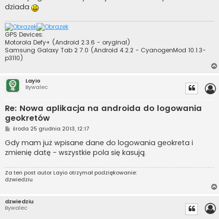
dziada
GPS Devices:
Motorola Defy+ (Android 2.3.6 - oryginal)
Samsung Galaxy Tab 2 7.0 (Android 4.2.2 - CyanogenMod 10.1.3-
p3110)
Layio
Bywalec
Re: Nowa aplikacja na androida do logowania
geokretów
P
środa 25 grudnia 2013, 12:17
o
s
Gdy mam już wpisane dane do logowania geokreta i
t
zmienię datę - wszystkie pola się kasują.
Za ten post autor
Layio
otrzymał podziękowanie:
dzwiedziu
dzwiedziu
Bywalec