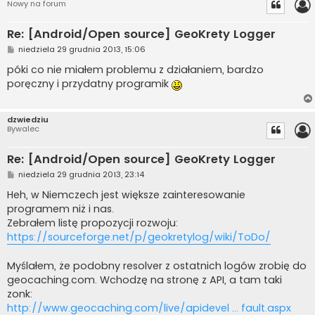
Nowy na forum
Re: [Android/Open source] GeoKrety Logger
P
niedziela 29 grudnia 2013, 15:06
o
s
póki co nie miałem problemu z działaniem, bardzo
t
poręczny i przydatny programik
dzwiedziu
Bywalec
Re: [Android/Open source] GeoKrety Logger
P
niedziela 29 grudnia 2013, 23:14
o
s
Heh, w Niemczech jest większe zainteresowanie
t
programem niż i nas.
Zebrałem listę propozycji rozwoju:
https://sourceforge.net/p/geokretylog/wiki/ToDo/
Myślałem, że podobny resolver z ostatnich logów zrobię do
geocaching.com. Wchodzę na stronę z API, a tam taki
zonk:
http://www.geocaching.com/live/apidevel ... fault.aspx