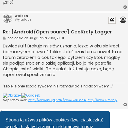
p3110)
wallson
Wyjadacz
Re: [Android/Open source] GeoKrety Logger
P
poniedziałek 30 grudnia 2013, 21:01
o
s
Dzwiedziu!! Brakuje mi słów uznania, łezka w oku sie kręci...
t
bo marzyłem o czymś takim. Jakiś czas temu nawet tu na
forum żebrałem o coś takiego, pytałem czy ktoś mógłby
się podjąć zrobienia takiej aplikacji, bo ja nie potrafię.
Chłopie jesteś wielki! To działa! Już testuje apkę, będę
raportował spostrzeżenia.
"Lepiej słonie łapać żywcem niż rozmawiać z nadgorliwcem..."
Moje strony www:
http://www.ajdu.pl
http://www.wallson.pl
http://www.77mdh.pl
ODPOWIEDZ
Strona ta używa plików cookies (tzw. ciasteczka)
Posty: 44
1
2
3
Następna
w celach statystycznych, reklamowych oraz