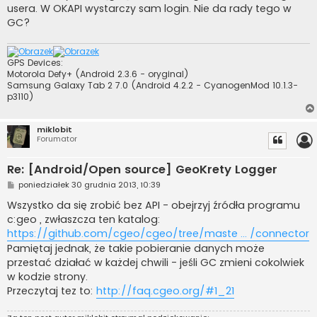
t
usera. W OKAPI wystarczy sam login. Nie da rady tego w
GC?
GPS Devices:
Motorola Defy+ (Android 2.3.6 - oryginal)
Samsung Galaxy Tab 2 7.0 (Android 4.2.2 - CyanogenMod 10.1.3-
p3110)
miklobit
Forumator
Re: [Android/Open source] GeoKrety Logger
P
poniedziałek 30 grudnia 2013, 10:39
o
s
Wszystko da się zrobić bez API - obejrzyj źródła programu
t
c:geo , zwłaszcza ten katalog:
https://github.com/cgeo/cgeo/tree/maste ... /connector
Pamiętaj jednak, że takie pobieranie danych może
przestać działać w każdej chwili - jeśli GC zmieni cokolwiek
w kodzie strony.
Przeczytaj tez to:
http://faq.cgeo.org/#1_21