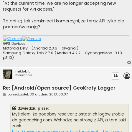
"At the current time, we are no longer accepting new
requests for API access."
To oni są tak zamknięci i komercyjni, że teraz API tylko dla
partnerów mają?
GPS Devices:
Motorola Defy+ (Android 2.3.6 - oryginal)
Samsung Galaxy Tab 2 7.0 (Android 4.2.2 - CyanogenMod 10.1.3-
p3110)
miklobit
Forumator
Re: [Android/Open source] GeoKrety Logger
P
poniedziałek 30 grudnia 2013, 00:37
o
s
t
dzwiedziu pisze:
Myślałem, że podobny resolver z ostatnich logów zrobię
do geocaching.com. Wchodzę na stronę z API, a tam taki
zonk:
http://www.geocaching.com/live/apidevel ... fault.aspx