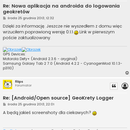
Re: Nowa aplikacja na androida do logowania
geokretów
P
środa 25 grudnia 2013, 12:32
o
s
Dzięki za informację. Jeszcze nie wyszedłem z domu więc
t
wrzuciłem poprawioną wersję 0.1.1
Link w pierwszym
poście zaktualizowany.
GPS Devices:
Motorola Defy+ (Android 2.3.6 - oryginal)
Samsung Galaxy Tab 2 7.0 (Android 4.2.2 - CyanogenMod 10.1.3-
p3110)
filips
Forumator
Re: [Android/Open source] GeoKrety Logger
P
środa 25 grudnia 2013, 22:01
o
s
A będą jakieś screenshoty dla ciekawych?
t