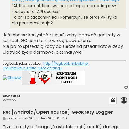
"At the current time, we are no longer accepting new
requests for API access."
To oni są tak zamknięci i komercyjni, że teraz API tylko
dla partnerów mają?
Jeśli chcesz korzystać z ich API żeby logować geokrety w
keszach GC.com to nie wróżę powodzenia.
Nie po to sprzedają kody do śledzenia przedmiotów, żeby
ułatwiać życie darmowej alternatywie.
Logbook rekonstruktor:
http://logbook.miklobit.pl
Prawdziwa historia geocachingu
dzwiedziu
Bywalec
Re: [Android/Open source] GeoKrety Logger
P
poniedziałek 30 grudnia 2013, 00:40
o
s
Trzeba mi tylko ściągnąć ostatnie logi (max 10) danego