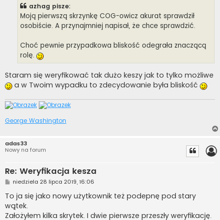
t
azhag pisze:
Moją pierwszą skrzynkę COG-owicz akurat sprawdził
osobiście. A przynajmniej napisał, że chce sprawdzić.
Choć pewnie przypadkowa bliskość odegrała znaczącą
rolę.
Staram się weryfikować tak dużo keszy jak to tylko możliwe
a w Twoim wypadku to zdecydowanie była bliskość
George Washington
adas33
Nowy na forum
Re: Weryfikacja kesza
P
niedziela 28 lipca 2019, 16:06
o
s
To ja się jako nowy użytkownik też podepnę pod stary
t
wątek.
Założyłem kilka skrytek. I dwie pierwsze przeszły weryfikację.