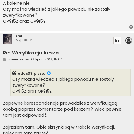
A kolejne nie.
Czy można wiedzieć z jakiego powodu nie zostały
zweryfikowane?
OP915Z oraz OP915Y.
krcr
Wyjadacz
Re: Weryfikacja kesza
P
poniedziałek 29 lipca 2019, 15:04
o
s
t
adas33
pisze:
Czy można wiedzieć z jakiego powodu nie zostały
zweryfikowane?
OP915Z oraz OP915Y.
Zapewne korespondencję prowadziłeś z weryfikującą
osobą poprzez komentarze pod keszem? Więc pewnie
tam jest odpowiedź.
Zajrzałem tam. Obie skrzynki są w trakcie weryfikacji.
Polecam tam zajrzeć.