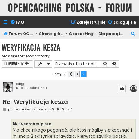
Opencaching Polska - Forum
FAQ
Zarejestruj się
Zaloguj się
S
Forum OC PL
Strona główna
Geocaching
Dla początkujących
z
Weryfikacja kesza
u
Moderator:
Moderatorzy
k
Szukaj
Wyszukiwan
ODPOWIEDZ
a
j
Posty: 21
1
2
Poprzednia
deg
Rada Techniczna
Re: Weryfikacja kesza
P
poniedziałek 27 czerwca 2016, 20:47
o
s
t
BSearcher pisze:
Nie chcę nikogo poganiać, ale ktoś mógłby się kopsnąć i
mi moją 2 skrzynkę sprawdzić. Pierwsza szybko poszła,