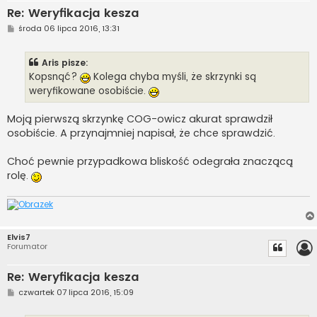
Re: Weryfikacja kesza
P
środa 06 lipca 2016, 13:31
o
s
t
Aris pisze:
Kopsnąć?
Kolega chyba myśli, że skrzynki są
weryfikowane osobiście.
Moją pierwszą skrzynkę COG-owicz akurat sprawdził
osobiście. A przynajmniej napisał, że chce sprawdzić.
Choć pewnie przypadkowa bliskość odegrała znaczącą
rolę.
Elvis7
Forumator
Re: Weryfikacja kesza
P
czwartek 07 lipca 2016, 15:09
o
s