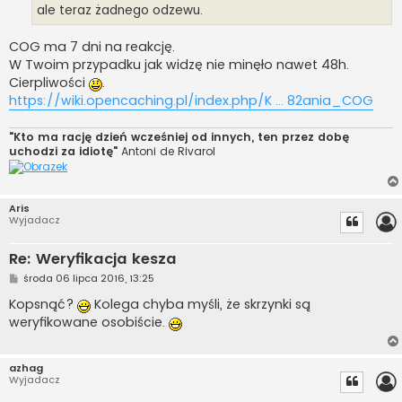
ale teraz żadnego odzewu.
COG ma 7 dni na reakcję.
W Twoim przypadku jak widzę nie minęło nawet 48h.
Cierpliwości
.
https://wiki.opencaching.pl/index.php/K ... 82ania_COG
"Kto ma rację dzień wcześniej od innych, ten przez dobę
uchodzi za idiotę"
Antoni de Rivarol
Aris
Wyjadacz
Re: Weryfikacja kesza
P
środa 06 lipca 2016, 13:25
o
s
Kopsnąć?
Kolega chyba myśli, że skrzynki są
t
weryfikowane osobiście.
azhag
Wyjadacz