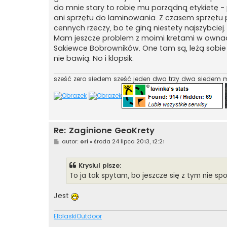
do mnie stary to robię mu porządną etykietę -
ani sprzętu do laminowania. Z czasem sprzętu pr
cennych rzeczy, bo te giną niestety najszybciej.
Mam jeszcze problem z moimi kretami w ownach, 
Sakiewce Bobrowników. One tam są, leżą sobie o
nie bawią. No i klopsik.
sześć zero siedem sześć jeden dwa trzy dwa siedem m
Re: Zaginione GeoKrety
P
autor:
ori
»
środa 24 lipca 2013, 12:21
o
s
t
Krysiul pisze:
To ja tak spytam, bo jeszcze się z tym nie spo
Jest
ElblaskiOutdoor