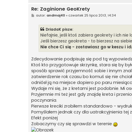
Re: Zaginione GeoKrety
P
autor:
andmaj40
»
czwartek 25 lipca 2013, 14:34
o
s
t
DriadaK pisze:
Niefajnie, jeśli ktoś zabiera geokrety i ich ni
Jeśli bierzesz geokreta - to bierzesz na sieb
Nie chce Ci się - zostawiasz go w keszu i id
Zdecydowanie podpisuję się pod tą wypowiedz
Ktoś kto przygotowuje skrzynkę, stara się by by
sposób sprawić przyjemność sobie i innym zna
zatwierdzenie rok czasu bo komuś się nie chciał
odniósł ją na miejsce dopiero po paru miesiąc
Wydaje mi się, że z kretami jest podobnie. Mi os
Przyjemnie mi też jest gdy znajdę kreta i przeni
poczynania.
Pierwsze kreciki zrobiłem standardowo - wydruk
Pomyślałem jednak czy dla uatrakcyjnienia tej
Efekt poniżej
Zobaczymy czy się sprawdzi w terenie