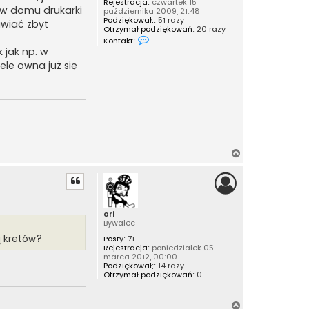
Rejestracja:
czwartek 15
 w domu drukarki
października 2009, 21:48
Podziękował;:
51 razy
awiać zbyt
Otrzymał podziękowań:
20 razy
S
Kontakt:
k
 jak np. w
o
n
ele owna już się
t
a
k
t
u
j
s
i
ę
N
z
l
a
a
g
v
ó
i
n
r
k
ori
ę
a
Bywalec
bą kretów?
Posty:
71
Rejestracja:
poniedziałek 05
marca 2012, 00:00
Podziękował;:
14 razy
Otrzymał podziękowań:
0
N