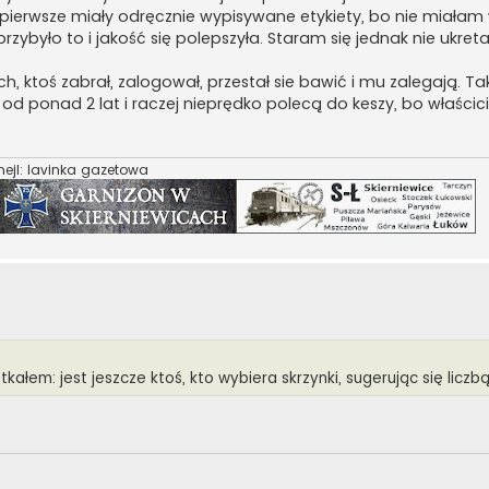
 pierwsze miały odręcznie wypisywane etykiety, bo nie miałam
zybyło to i jakość się polepszyła. Staram się jednak nie ukret
ktoś zabrał, zalogował, przestał sie bawić i mu zalegają. Tak
d ponad 2 lat i raczej nieprędko polecą do keszy, bo właścici
ejl: lavinka gazetowa
tkałem: jest jeszcze ktoś, kto wybiera skrzynki, sugerując się licz