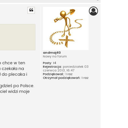
a
g
ó
r
ę
andmaj40
Nowy na forum
to chce w ten
Posty:
14
Rejestracja:
poniedziałek 03
 czekała na
czerwca 2013, 16:47
ł do plecaka i
Podziękował;:
1 raz
Otrzymał podziękowań:
1 raz
gdzieś po Polsce.
ciel widzi moje