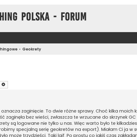
hing Polska - Forum
chingowe
Geokrety
zukaj
Wyszukiwanie zaawansowane
oznacza zaginięcie. To dwie różne sprawy. Choć kilka moich
ość zaginęła bez wieści, zwłaszcza te wrzucane do skrzynek GC 
ety są logowane nie tylko u nas. Więc warto było te kilkadzie
robimy specjalną serię geokretów na export). Miałam Ci ja w 
ło może trzydzieści. Taki lajf. Po prostu co jakiś czas zakładam