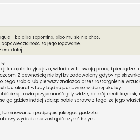
e loguje - bo albo zapomina, albo mu sie nie chce.
ie odpowiedzialność za jego logowanie.
ziesz dalej!
ią.
ła jak najatrakcyjniejsza, wkłada w to swoją pracę i pieniądze 
lazcom. Z pewnością nie był by zadowolony gdyby np skrzynka
o tego zrobić lub pierwszy znalazca przez roztargnienie wrzuci
ach bo akurat wtedy będzie ponownie w danej okolicy.
obiście sprawia przyjemność gdy widzę, że mój krecik kręci się 
osę go gdzieś indziej zdając sobie sprawę z tego, że jego właści
, laminowanie i podpięcie jakiegoś gadżetu.
 zabawy wydruku nie zastąpić czymś innym.