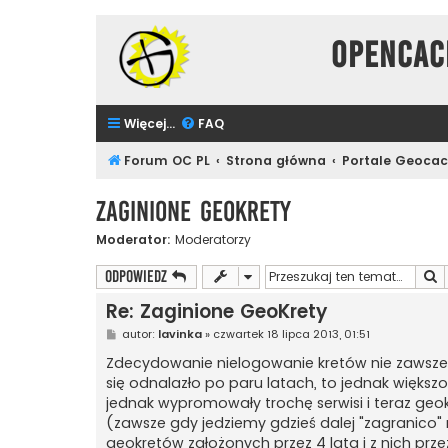
Opencac
Więcej…
FAQ
Forum OC PL
Strona główna
Portale Geoca
Zaginione GeoKrety
Moderator:
Moderatorzy
S
ODPOWIEDZ
Re: Zaginione GeoKrety
P
autor:
lavinka
»
czwartek 18 lipca 2013, 01:51
o
s
Zdecydowanie nielogowanie kretów nie zawsze 
t
się odnalazło po paru latach, to jednak większ
jednak wypromowały trochę serwisi i teraz geokr
(zawsze gdy jedziemy gdzieś dalej "zagranico" 
geokretów założonych przez 4 lata i z nich przeży