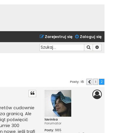
Zarejestruj się
Zaloguj się
Szukaj
Wyszukiwanie zaa
Posty: 18
1
2
Poprzednia
 kretów cudownie
za granicą. Ale
siąt poświęcić
lavinka
Forumator
sumie 300
Posty:
985
 nowe, jeśli trafi