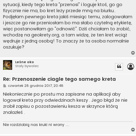
t
sytuacji, kiedy tego kreta "przenosi" i loguje ktoś, go go
fizycznie nie ma, bo kret leży przede mną na biurku..
Podjęłam pewnego kreta jakiś miesiąc temu, zalogowałam
i jeszcze go nie przeniosłam bo ma słabo czytelną etykietę,
więc postanowiłam go "odnowić". Dziś chciałam to zrobić,
wchodzę na geokrety.org, a tam widzę, że ten kret wciąż
wędruje z jedną osobą! To znaczy że ta osoba normalnie
oszukuje?
Leśne oko
Stały bywalec
Re: Przenoszenie ciagle tego samego kreta
P
czwartek 28 grudnia 2017, 20:48
o
s
Niekoniecznie po prostu ma zapisane na aplikacji aby
t
logował kreta przy odwiedzinach keszy . Jego błąd że nie
zrobił zapisu o pozostawieniu kesza w skrzynce którą
znalazłeś .
Nie rozdziobią nas kruki ni wrony ....