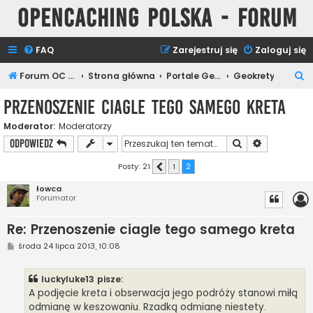
Opencaching Polska - Forum
FAQ
Zarejestruj się
Zaloguj się
S
Forum OC PL
Strona główna
Portale Geocachingowe
Geokrety
z
Przenoszenie ciagle tego samego kreta
u
Moderator:
Moderatorzy
k
Szukaj
Wyszukiwan
ODPOWIEDZ
a
j
Posty: 21
1
2
Poprzednia
łowca
Forumator
Re: Przenoszenie ciagle tego samego kreta
P
środa 24 lipca 2013, 10:08
o
s
t
luckyluke13 pisze:
A podjęcie kreta i obserwacja jego podróży stanowi miłą
odmianę w keszowaniu. Rzadką odmianę niestety.