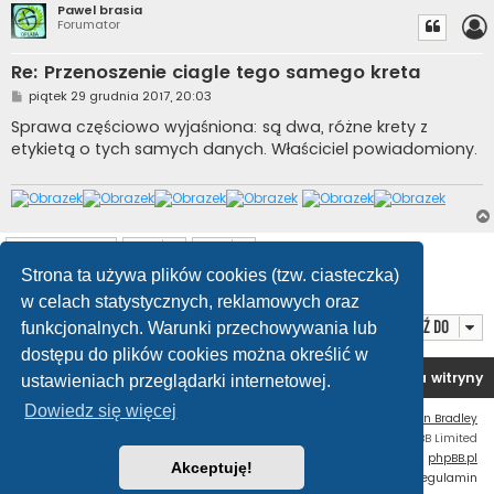
Pawel brasia
Forumator
Re: Przenoszenie ciagle tego samego kreta
P
piątek 29 grudnia 2017, 20:03
o
s
Sprawa częściowo wyjaśniona: są dwa, różne krety z
t
etykietą o tych samych danych. Właściciel powiadomiony.
ODPOWIEDZ
Strona ta używa plików cookies (tzw. ciasteczka)
Posty: 21
1
2
Poprzednia
w celach statystycznych, reklamowych oraz
Przejdź do
funkcjonalnych. Warunki przechowywania lub
dostępu do plików cookies można określić w
Forum OC PL
Strona główna
Usuń ciasteczka witryny
ustawieniach przeglądarki internetowej.
Dowiedz się więcej
Flat Style by
Ian Bradley
Technologię dostarcza
phpBB
® Forum Software © phpBB Limited
Polski pakiet językowy dostarcza
phpBB.pl
Akceptuję!
Zasady ochrony danych osobowych
|
Regulamin