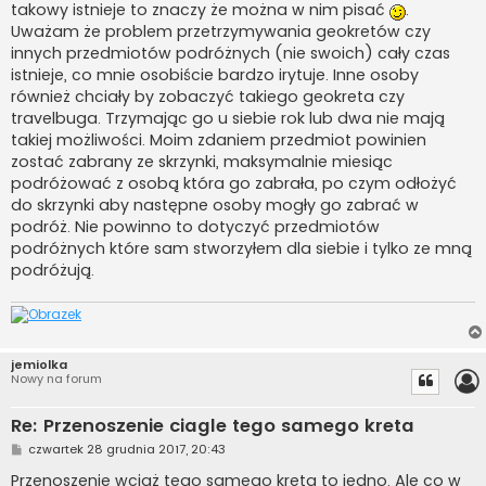
takowy istnieje to znaczy że można w nim pisać
.
Uważam że problem przetrzymywania geokretów czy
innych przedmiotów podróżnych (nie swoich) cały czas
istnieje, co mnie osobiście bardzo irytuje. Inne osoby
również chciały by zobaczyć takiego geokreta czy
travelbuga. Trzymając go u siebie rok lub dwa nie mają
takiej możliwości. Moim zdaniem przedmiot powinien
zostać zabrany ze skrzynki, maksymalnie miesiąc
podróżować z osobą która go zabrała, po czym odłożyć
do skrzynki aby następne osoby mogły go zabrać w
podróż. Nie powinno to dotyczyć przedmiotów
podróżnych które sam stworzyłem dla siebie i tylko ze mną
podróżują.
jemiolka
Nowy na forum
Re: Przenoszenie ciagle tego samego kreta
P
czwartek 28 grudnia 2017, 20:43
o
s
Przenoszenie wciąż tego samego kreta to jedno. Ale co w