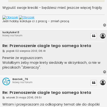
Wypuść swoje kreciki - będziesz mieć jeszcze więcej frajdy.
Jeśli hobby koliduje ci z pracą - zmień pracę.
luckyluke13
Nowy na forum
Re: Przenoszenie ciagle tego samego kreta
P
piątek 02 sierpnia 2013, 08:41
o
s
Pewnie że wypuszczam.
t
Wolałbym żeby moje krety siedziały w skrzynkach, a nie w
plecakach "zbieraczy".
Bastek_76
Nowy na forum
Re: Przenoszenie ciagle tego samego kreta
P
wtorek 31 maja 2016, 09:51
o
s
Witam i przepraszam za odkopany temat ale do dopóki
t