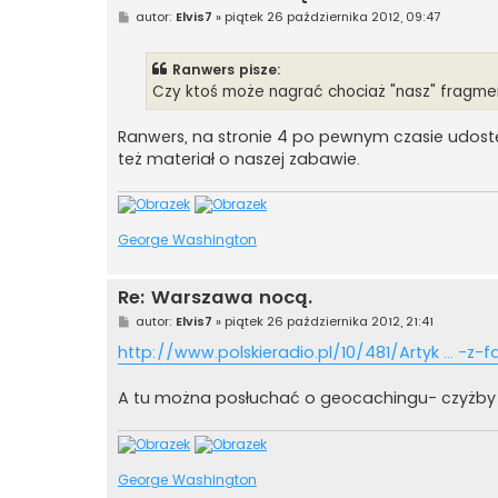
P
autor:
Elvis7
»
piątek 26 października 2012, 09:47
o
s
t
Ranwers pisze:
Czy ktoś może nagrać chociaż "nasz" fragment
Ranwers, na stronie 4 po pewnym czasie udost
też materiał o naszej zabawie.
George Washington
Re: Warszawa nocą.
P
autor:
Elvis7
»
piątek 26 października 2012, 21:41
o
s
http://www.polskieradio.pl/10/481/Artyk ... -z-
t
A tu można posłuchać o geocachingu- czyżby
George Washington