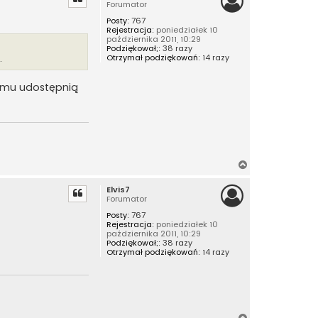
Forumator
ó
Posty:
767
r
Rejestracja:
poniedziałek 10
ę
października 2011, 10:29
Podziękował;:
38 razy
Otrzymał podziękowań:
14 razy
.
ramu udostępnią
N
a
Elvis7
g
Forumator
ó
Posty:
767
r
Rejestracja:
poniedziałek 10
ę
października 2011, 10:29
Podziękował;:
38 razy
Otrzymał podziękowań:
14 razy
N