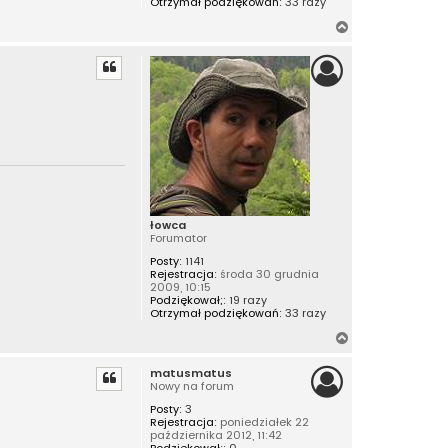
Otrzymał podziękowań:
33 razy
N
a
g
ó
r
ę
łowca
Forumator
Posty:
1141
Rejestracja:
środa 30 grudnia
2009, 10:15
Podziękował;:
19 razy
Otrzymał podziękowań:
33 razy
N
a
matusmatus
g
Nowy na forum
ó
Posty:
3
r
Rejestracja:
poniedziałek 22
ę
października 2012, 11:42