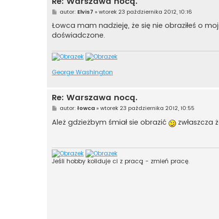
Re: Warszawa nocą.
P
autor:
Elvis7
»
wtorek 23 października 2012, 10:16
o
s
Łowca mam nadzieję, że się nie obraziłeś o mo
t
doświadczone.
George Washington
Re: Warszawa nocą.
P
autor:
łowca
»
wtorek 23 października 2012, 10:55
o
s
Ależ gdzieżbym śmiał sie obrazić
zwłaszcza ż
t
Jeśli hobby koliduje ci z pracą - zmień pracę.