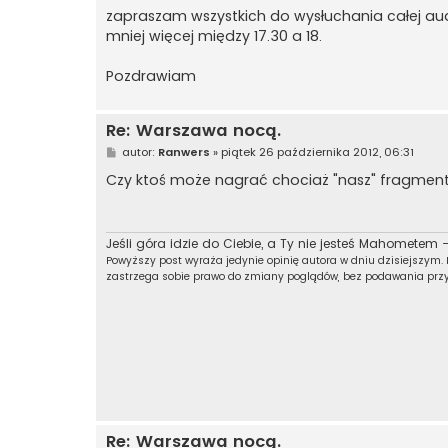
zapraszam wszystkich do wysłuchania całej a
mniej więcej między 17.30 a 18.
Pozdrawiam
Re: Warszawa nocą.
P
autor:
Ranwers
»
piątek 26 października 2012, 06:31
o
s
Czy ktoś może nagrać chociaż "nasz" fragment 
t
Jeśli góra idzie do Ciebie, a Ty nie jesteś Mahometem -
Powyższy post wyraża jedynie opinię autora w dniu dzisiejszym.
zastrzega sobie prawo do zmiany poglądów, bez podawania prz
Re: Warszawa nocą.