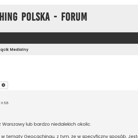
hing Polska - Forum
Kącik Medialny
zukaj
Wyszukiwanie zaawansowane
11:58
 z Warszawy lub bardzo niedalekich okolic.
w tematy Geocachingu, z tym, że w specyficzny sposób. Jes