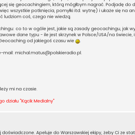
ującej się geocachingiem, którą mógłbym nagrać. Podjadę do 
c wszystkie potknięcia, pomyłki itd. wytnę) i ukaże się na a
 ludziom coś, czego nie wiedzą.
ngu: co to w ogóle jest, jakie są zasady geocachingu, jak w
wowe dane typu - ile jest skrzynek w Polsce/USA/na świecie, itd
 Geocaching od jakiegoś czasu wie
.
e-mail:
michal.matus@polskieradio.pl
.
eży mi na czasie.
o działu "Kącik Medialny"
iej doświadczone. Apeluje do Warszawskiej ekipy, żeby Ci ze st