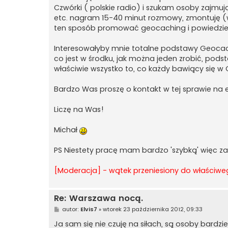
Czwórki ( polskie radio) i szukam osoby zajm
etc. nagram 15-40 minut rozmowy, zmontuję (wię
ten sposób promować geocaching i powiedzieć
Interesowałyby mnie totalne podstawy Geocachi
co jest w środku, jak można jeden zrobić, podsta
właściwie wszystko to, co każdy bawiący się w
Bardzo Was proszę o kontakt w tej sprawie na 
Liczę na Was!
Michał
PS Niestety pracę mam bardzo 'szybką' więc zal
[Moderacja] - wątek przeniesiony do właściweg
Re: Warszawa nocą.
P
autor:
Elvis7
»
wtorek 23 października 2012, 09:33
o
s
Ja sam się nie czuję na siłach, są osoby bardz