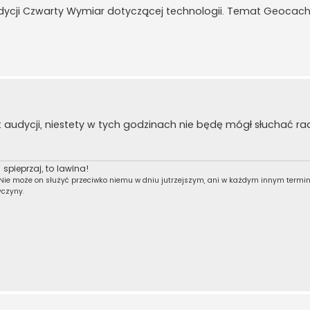
udycji Czwarty Wymiar dotyczącej technologii. Temat Geocac
audycji, niestety w tych godzinach nie będę mógł słuchać rad
 spieprzaj, to lawina!
 Nie może on służyć przeciwko niemu w dniu jutrzejszym, ani w każdym innym termin
yczyny.