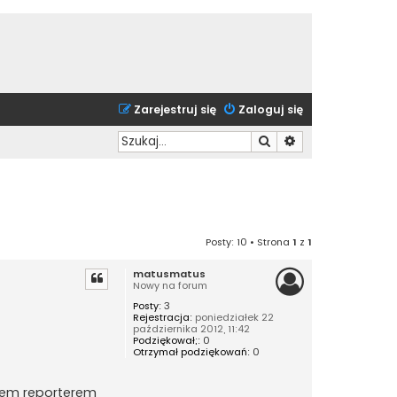
Zarejestruj się
Zaloguj się
Szukaj
Wyszukiwanie zaa
Posty: 10 • Strona
1
z
1
matusmatus
Nowy na forum
Posty:
3
Rejestracja:
poniedziałek 22
października 2012, 11:42
Podziękował;:
0
Otrzymał podziękowań:
0
tem reporterem