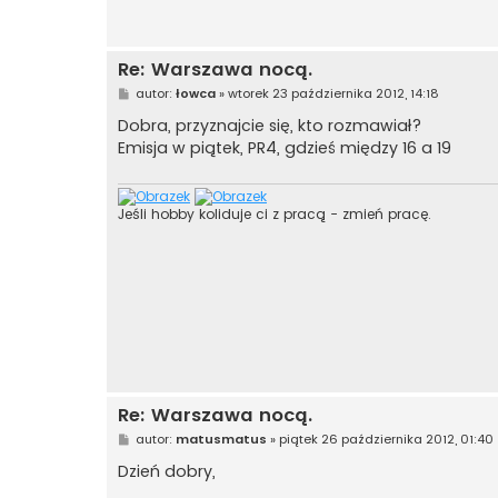
Re: Warszawa nocą.
P
autor:
łowca
»
wtorek 23 października 2012, 14:18
o
s
Dobra, przyznajcie się, kto rozmawiał?
t
Emisja w piątek, PR4, gdzieś między 16 a 19
Jeśli hobby koliduje ci z pracą - zmień pracę.
Re: Warszawa nocą.
P
autor:
matusmatus
»
piątek 26 października 2012, 01:40
o
s
Dzień dobry,
t