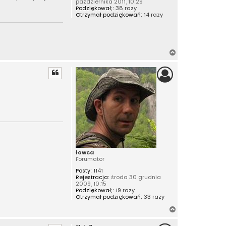
października 2011, 10:29
Podziękował;:
38 razy
Otrzymał podziękowań:
14 razy
N
a
g
ó
r
ę
łowca
Forumator
Posty:
1141
Rejestracja:
środa 30 grudnia
2009, 10:15
Podziękował;:
19 razy
Otrzymał podziękowań:
33 razy
N
a