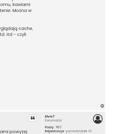
domu, kawiarni
ntenie. Można w
yglądają cache,
. itd - czyli
N
a
Elvis7
g
Forumator
ó
Posty:
767
r
atami powyżej
Rejestracja:
poniedziałek 10
ę