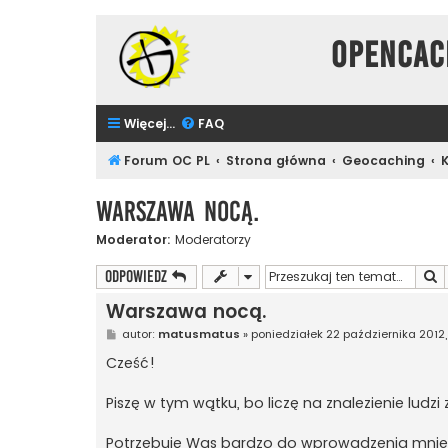
Opencac
Więcej…
FAQ
Forum OC PL
Strona główna
Geocaching
Warszawa nocą.
Moderator:
Moderatorzy
S
ODPOWIEDZ
Warszawa nocą.
P
autor:
matusmatus
»
poniedziałek 22 października 2012, 
o
s
Cześć!
t
Piszę w tym wątku, bo liczę na znalezienie ludzi
Potrzebuję Was bardzo do wprowadzenia mnie 