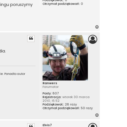
Podziękował;:
0
Otrzymał podziękowań:
0
hingu poruszymy
N
a
g
ó
r
ia.
ę
ie. Ponadto autor
Ranwers
Forumator
Posty:
807
Rejestracja:
wtorek 30 marca
2010, 15:52
Podziękował;:
28 razy
Otrzymał podziękowań:
50 razy
N
a
Elvis7
g