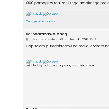
t
1000 pomogli w realizacji tego ambitnego proje
George Washington
Re: Warszawa nocą.
P
autor:
łowca
»
wtorek 23 października 2012, 10:12
o
s
Odpisałem p. Redaktorowi na maila, czekam na
t
Jeśli hobby koliduje ci z pracą - zmień pracę.