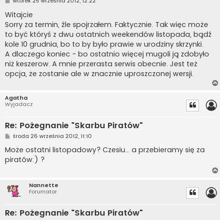
P
wtorek 25 września 2012, 12:22
o
s
Witajcie
t
Sorry za termin, źle spojrzałem. Faktycznie. Tak więc może
to być któryś z dwu ostatnich weekendów listopada, bądź
kole 10 grudnia, bo to by było prawie w urodziny skrzynki.
A dlaczego koniec - bo ostatnio więcej mugoli ją zdobyło
niż keszerow. A mnie przerasta serwis obecnie. Jest też
opcja, że zostanie ale w znacznie uproszczonej wersji.
Agatha
Wyjadacz
Re: Pożegnanie "Skarbu Piratów"
P
środa 26 września 2012, 11:10
o
s
Może ostatni listopadowy? Czesiu... a przebieramy się za
t
piratów:) ?
Nannette
Forumator
Re: Pożegnanie "Skarbu Piratów"