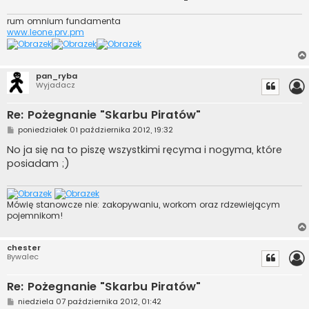
rum omnium fundamenta
www.leone.prv.pm
pan_ryba
Wyjadacz
Re: Pożegnanie "Skarbu Piratów"
P
poniedziałek 01 października 2012, 19:32
o
s
No ja się na to piszę wszystkimi ręcyma i nogyma, które
t
posiadam ;)
Mówię stanowcze nie: zakopywaniu, workom oraz rdzewiejącym
pojemnikom!
chester
Bywalec
Re: Pożegnanie "Skarbu Piratów"
P
niedziela 07 października 2012, 01:42