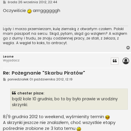
P
środa 26 września 2012, 22:44
o
s
Oczywiście
arrrggggggh
t
Lądy i morza przemierzam, kulę ziemską z otwartym czołem. Polski
mam paszport na sercu. Skąd, pytam, skąd go wziąłem? A wziąłem
go z dumy i trudu, ze znoju codziennej pracy, ze stali, z żelaza, z
węgla. A węgiel to koks, to antracyt.
Leone
Wyjadacz
Re: Pożegnanie "Skarbu Piratów"
P
poniedziałek 01 października 2012, 12:19
o
s
t
chester pisze:
bądź kole 10 grudnia, bo to by było prawie w urodziny
skrzynki.
8/9 grudnia 2012 to weekend, wyśmienity termin
A skrzynki jeszcze nie znalazłem, choć wszystkie etapy
pośrednie zrobione ze 3 lata temu