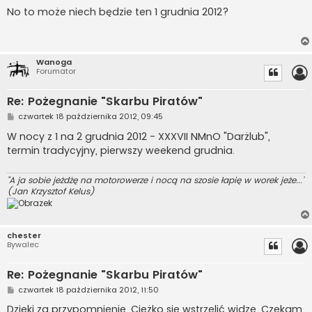
o
s
No to może niech będzie ten 1 grudnia 2012?
t
Wanoga
Forumator
Re: Pożegnanie "Skarbu Piratów"
P
czwartek 18 października 2012, 09:45
o
s
W nocy z 1 na 2 grudnia 2012 - XXXVII NMnO "Darżlub",
t
termin tradycyjny, pierwszy weekend grudnia.
"A ja sobie jeżdżę na motorowerze i nocą na szosie łapię w worek jeże..."
(Jan Krzysztof Kelus)
chester
Bywalec
Re: Pożegnanie "Skarbu Piratów"
P
czwartek 18 października 2012, 11:50
o
s
Dzięki za przypomnienie. Ciężko się wstrzelić widzę. Czekam