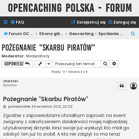
Opencaching Polska - Forum
FAQ
Zarejestruj się
Zaloguj się
S
Forum OC PL
Strona główna
Geocaching
Spotkania Keszerów
z
Pożegnanie "Skarbu Piratów"
u
Moderator:
Moderatorzy
k
Szukaj
Wyszukiwan
ODPOWIEDZ
a
Posty: 11 • Strona
1
z
1
j
chester
Bywalec
Pożegnanie "Skarbu Piratów"
P
poniedziałek 24 września 2012, 22:02
o
s
Zgodnie z zapowiedziami chciałbym zaprosić na event
t
związany z zakończeniem działalności mojej najbardziej
utytułowanej skrzynki. Kesz swoje już wysłużył, kto miał go
zdobyć ten już to zrobił. A kto nie zdążył, to ma teraz