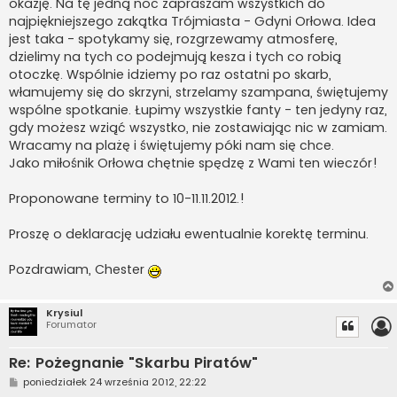
okazję. Na tę jedną noc zapraszam wszystkich do
najpiękniejszego zakątka Trójmiasta - Gdyni Orłowa. Idea
jest taka - spotykamy się, rozgrzewamy atmosferę,
dzielimy na tych co podejmują kesza i tych co robią
otoczkę. Wspólnie idziemy po raz ostatni po skarb,
włamujemy się do skrzyni, strzelamy szampana, świętujemy
wspólne spotkanie. Łupimy wszystkie fanty - ten jedyny raz,
gdy możesz wziąć wszystko, nie zostawiając nic w zamiam.
Wracamy na plażę i świętujemy póki nam się chce.
Jako miłośnik Orłowa chętnie spędzę z Wami ten wieczór!
Proponowane terminy to 10-11.11.2012.!
Proszę o deklarację udziału ewentualnie korektę terminu.
Pozdrawiam, Chester
Krysiul
Forumator
Re: Pożegnanie "Skarbu Piratów"
P
poniedziałek 24 września 2012, 22:22
o