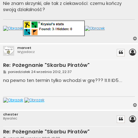
s
Nie znam skrzynki, ale tak z ciekawości: czemu kończy
t
swoją działalność?
marvet
Wyjadacz
Re: Pożegnanie "Skarbu Piratów"
P
poniedziałek 24 września 2012, 22:37
o
s
na pewno ten termin tylko wchodzi w grę??? 11.11 ID5....
t
chester
Bywalec
Re: Pożegnanie "Skarbu Piratów"