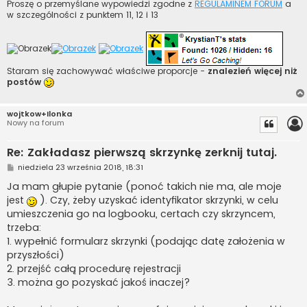
Proszę o przemyślane wypowiedzi zgodne z
REGULAMINEM FORUM
a
w szczególności z punktem 11, 12 i 13
Staram się zachowywać właściwe proporcje -
znalezień więcej niż
postów
wojtkow+Ilonka
Nowy na forum
Re: Zakładasz pierwszą skrzynkę zerknij tutaj.
P
niedziela 23 września 2018, 18:31
o
s
Ja mam głupie pytanie (ponoć takich nie ma, ale moje
t
jest
). Czy, żeby uzyskać identyfikator skrzynki, w celu
umieszczenia go na logbooku, certach czy skrzyncem,
trzeba:
1. wypełnić formularz skrzynki (podając datę założenia w
przyszłości)
2. przejść całą procedurę rejestracji
3. można go pozyskać jakoś inaczej?