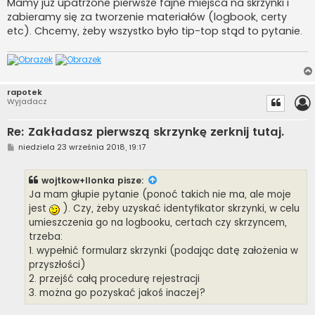
Mamy już upatrzone pierwsze fajne miejsca na skrzynki i
zabieramy się za tworzenie materiałów (logbook, certy
etc). Chcemy, żeby wszystko było tip-top stąd to pytanie.
rapotek
Wyjadacz
Re: Zakładasz pierwszą skrzynkę zerknij tutaj.
P
niedziela 23 września 2018, 19:17
o
s
t
wojtkow+Ilonka
pisze:
Ja mam głupie pytanie (ponoć takich nie ma, ale moje
jest
). Czy, żeby uzyskać identyfikator skrzynki, w celu
umieszczenia go na logbooku, certach czy skrzyncem,
trzeba:
1. wypełnić formularz skrzynki (podając datę założenia w
przyszłości)
2. przejść całą procedurę rejestracji
3. można go pozyskać jakoś inaczej?