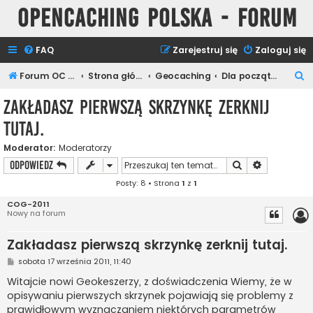
Opencaching Polska - Forum
FAQ
Zarejestruj się
Zaloguj się
S
Forum OC PL
Strona główna
Geocaching
Dla początkujących
z
Zakładasz pierwszą skrzynkę zerknij
u
tutaj.
k
a
Moderator:
Moderatorzy
Szukaj
Wyszukiwan
ODPOWIEDZ
j
Posty: 8 • Strona
1
z
1
COG-2011
Nowy na forum
Zakładasz pierwszą skrzynkę zerknij tutaj.
P
sobota 17 września 2011, 11:40
o
s
Witajcie nowi Geokeszerzy, z doświadczenia Wiemy, że w
t
opisywaniu pierwszych skrzynek pojawiają się problemy z
prawidłowym wyznaczaniem niektórych parametrów