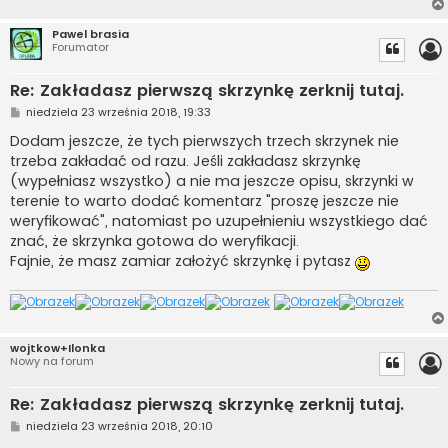
Pawel brasia
Forumator
Re: Zakładasz pierwszą skrzynkę zerknij tutaj.
P
niedziela 23 września 2018, 19:33
o
s
Dodam jeszcze, że tych pierwszych trzech skrzynek nie
t
trzeba zakładać od razu. Jeśli zakładasz skrzynkę
(wypełniasz wszystko) a nie ma jeszcze opisu, skrzynki w
terenie to warto dodać komentarz "proszę jeszcze nie
weryfikować", natomiast po uzupełnieniu wszystkiego dać
znać, że skrzynka gotowa do weryfikacji.
Fajnie, że masz zamiar założyć skrzynkę i pytasz
wojtkow+Ilonka
Nowy na forum
Re: Zakładasz pierwszą skrzynkę zerknij tutaj.
P
niedziela 23 września 2018, 20:10
o