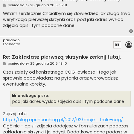
P
poniedziałek 28 grudnia 2015, 18:31
o
s
Witam serdecznie.Chciałbym się dowiedzieć jak długo trwa
t
weryfikacja pierwszej skrzynki oraz pod jaki adres wysłać
zdjęcia opis i tym podobne dane.
parlando
Forumator
Re: Zakładasz pierwszą skrzynkę zerknij tutaj.
P
poniedziałek 28 grudnia 2015, 19:10
o
s
Czas zależy od konkretnego COG-owiecza i tego jak
t
sprawnie odpowiadasz na pytania oraz wprowadzisz
ewentualne korekty.
andboga pisze:
pod jaki adres wysłać zdjęcia opis i tym podobne dane
Zajrzyj tutaj
http://blog.opencaching.pl/2012/02/moje ... trole-cog/
Ogólnie - opis i zdjęcia dodajesz w formularzach podczas
zakładania skrzynki i jej edycji. Dodatkowe dane podasz w