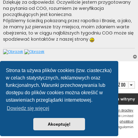
s
Dziękuję za odpowiedzi. Oczywiście jestem przygotowany
t
na pytania od COG, rozumiem że weryfikacja
początkujących jest konieczna.
Pójdziemy ścieżką pokazaną przez rapotka i Brasię, a jako,
że mamy już pierwsze trzy miejsca, moim zdaniem warte
obejrzenia, to w ciągu najbliższych tygodniu COG może się
spodziewać kontaktów z naszej strony
ODPOWIEDZ
Strona ta używa plików cookies (tzw. ciasteczka)
Posty: 8 • Strona
1
z
1
w celach statystycznych, reklamowych oraz
Przejdź do
funkcjonalnych. Warunki przechowywania lub
dostępu do plików cookies można określić w
Forum OC PL
Strona główna
Usuń ciasteczka witryny
ustawieniach przeglądarki internetowej.
Dowiedz się więcej
Flat Style by
Ian Bradley
Technologię dostarcza
phpBB
® Forum Software © phpBB Limited
Polski pakiet językowy dostarcza
phpBB.pl
Akceptuję!
Zasady ochrony danych osobowych
|
Regulamin