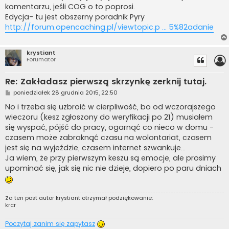
komentarzu, jeśli COG o to poprosi.
Edycja- tu jest obszerny poradnik Pyry
http://forum.opencaching.pl/viewtopic.p ... 5%82adanie
krystiant
Forumator
Re: Zakładasz pierwszą skrzynkę zerknij tutaj.
P
poniedziałek 28 grudnia 2015, 22:50
o
s
No i trzeba się uzbroić w cierpliwość, bo od wczorajszego
t
wieczoru (kesz zgłoszony do weryfikacji po 21) musiałem
się wyspać, pójść do pracy, ogarnąć co nieco w domu -
czasem może zabraknąć czasu na wolontariat, czasem
jest się na wyjeździe, czasem internet szwankuje...
Ja wiem, że przy pierwszym keszu są emocje, ale prosimy
upominać się, jak się nic nie dzieje, dopiero po paru dniach
Za ten post autor
krystiant
otrzymał podziękowanie:
krcr
Poczytaj zanim się zapytasz