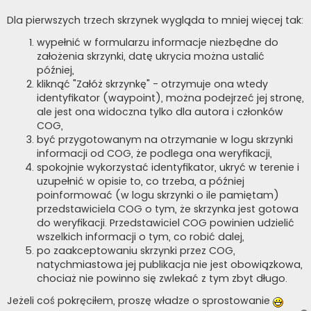
Dla pierwszych trzech skrzynek wygląda to mniej więcej tak:
wypełnić w formularzu informacje niezbędne do
założenia skrzynki, datę ukrycia można ustalić
później,
kliknąć "Załóż skrzynkę" - otrzymuje ona wtedy
identyfikator (waypoint), można podejrzeć jej stronę,
ale jest ona widoczna tylko dla autora i członków
COG,
być przygotowanym na otrzymanie w logu skrzynki
informacji od COG, że podlega ona weryfikacji,
spokojnie wykorzystać identyfikator, ukryć w terenie i
uzupełnić w opisie to, co trzeba, a później
poinformować (w logu skrzynki o ile pamiętam)
przedstawiciela COG o tym, że skrzynka jest gotowa
do weryfikacji. Przedstawiciel COG powinien udzielić
wszelkich informacji o tym, co robić dalej,
po zaakceptowaniu skrzynki przez COG,
natychmiastowa jej publikacja nie jest obowiązkowa,
chociaż nie powinno się zwlekać z tym zbyt długo.
Jeżeli coś pokręciłem, proszę władze o sprostowanie