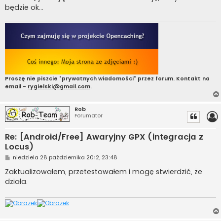
będzie ok...
Proszę nie piszcie "prywatnych wiadomości" przez forum. Kontakt na
email -
rygielski@gmail.com
.
Rob
Forumator
Re: [Android/Free] Awaryjny GPX (integracja z
Locus)
P
niedziela 28 października 2012, 23:48
o
s
Zaktualizowałem, przetestowałem i mogę stwierdzić, że
t
działa.