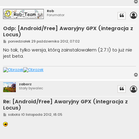
Rob
Forumator
Odp: [Android/Free] Awaryjny GPX (integracja z
Locus)
P
poniedziałek 29 października 2012, 07:02
o
s
No tak, tylko wersja, którą zainstalowałem (2.7.1) to już nie
t
jest beta.
zaborz
Stały bywalec
Re: [Android/Free] Awaryjny GPX (integracja z
Locus)
P
sobota 10 listopada 2012, 18:05
o
s
t