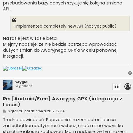
przebudowania bazy danych szykuje się kolejna zmiana
API.
- implemented completely new API (not yet public)
Na razie jest w fazie beta.
Miejmy nadzieję, że nie będzie potrzeba wprowadzać
dużych zmian do Awaryjnego GPX'a w celu ponownej
integracji.
wrygiel
Wyjadacz
Re: [Android/Free] Awaryjny GPX (integracja z
Locus)
P
piątek 26 października 2012, 12:34
o
s
Trudno powiedzieć. Poprzednim razem autor Locusa
t
zaniedbał kompatybilność wstecz, choć mimo wszystko
starał się jakoś ją zachować. Mam nadzieję, że tym razem