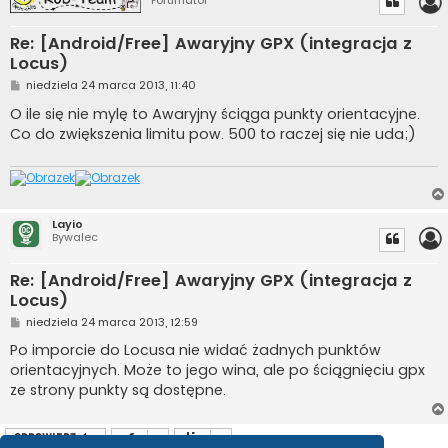
Forumator
Re: [Android/Free] Awaryjny GPX (integracja z
Locus)
P
niedziela 24 marca 2013, 11:40
o
s
O ile się nie mylę to Awaryjny ściąga punkty orientacyjne.
t
Co do zwiększenia limitu pow. 500 to raczej się nie uda;)
Layio
Bywalec
Re: [Android/Free] Awaryjny GPX (integracja z
Locus)
P
niedziela 24 marca 2013, 12:59
o
s
Po imporcie do Locusa nie widać żadnych punktów
t
orientacyjnych. Może to jego wina, ale po ściągnięciu gpx
ze strony punkty są dostępne.
ODPOWIEDZ