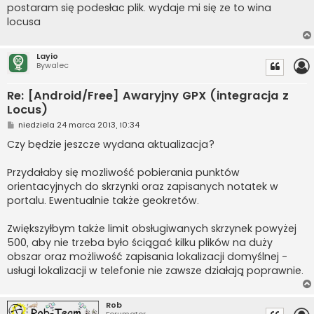
postaram się podesłac plik. wydaje mi się ze to wina
locusa
Layio
Bywalec
Re: [Android/Free] Awaryjny GPX (integracja z
Locus)
P
niedziela 24 marca 2013, 10:34
o
s
Czy będzie jeszcze wydana aktualizacja?
t
Przydałaby się mozliwość pobierania punktów
orientacyjnych do skrzynki oraz zapisanych notatek w
portalu. Ewentualnie także geokretów.
Zwiększyłbym także limit obsługiwanych skrzynek powyżej
500, aby nie trzeba było ściągać kilku plików na duży
obszar oraz możliwość zapisania lokalizacji domyślnej -
usługi lokalizacji w telefonie nie zawsze działają poprawnie.
Rob