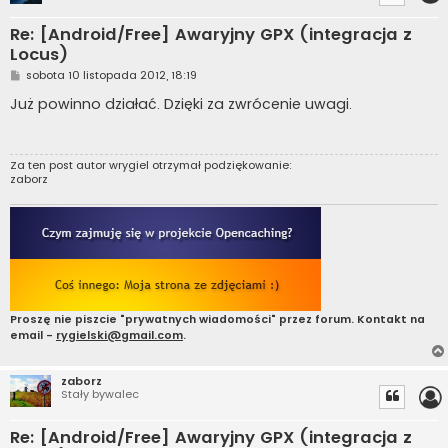
Re: [Android/Free] Awaryjny GPX (integracja z
Locus)
P
sobota 10 listopada 2012, 18:19
o
s
Już powinno działać. Dzięki za zwrócenie uwagi.
t
Za ten post autor
wrygiel
otrzymał podziękowanie:
zaborz
Proszę nie piszcie "prywatnych wiadomości" przez forum. Kontakt na
email -
rygielski@gmail.com
.
zaborz
Stały bywalec
Re: [Android/Free] Awaryjny GPX (integracja z