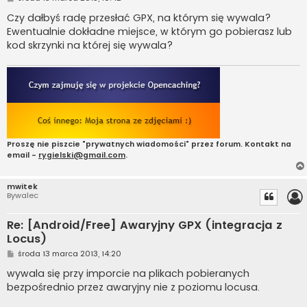
o
s
Czy dałbyś radę przesłać GPX, na którym się wywala?
t
Ewentualnie dokładne miejsce, w którym go pobierasz lub
kod skrzynki na której się wywala?
Proszę nie piszcie "prywatnych wiadomości" przez forum. Kontakt na
email -
rygielski@gmail.com
.
mwitek
Bywalec
Re: [Android/Free] Awaryjny GPX (integracja z
Locus)
P
środa 13 marca 2013, 14:20
o
s
wywala się przy imporcie na plikach pobieranych
t
bezpośrednio przez awaryjny nie z poziomu locusa.