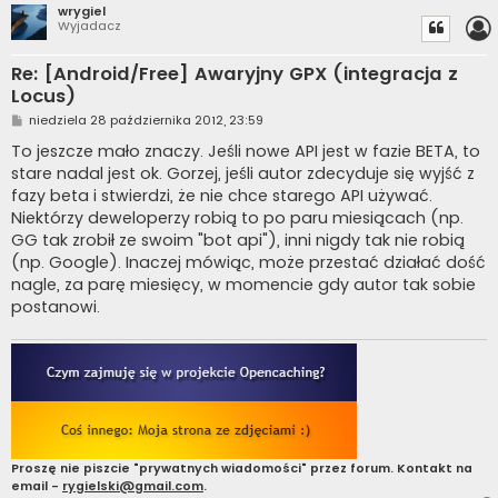
wrygiel
Wyjadacz
Re: [Android/Free] Awaryjny GPX (integracja z
Locus)
P
niedziela 28 października 2012, 23:59
o
s
To jeszcze mało znaczy. Jeśli nowe API jest w fazie BETA, to
t
stare nadal jest ok. Gorzej, jeśli autor zdecyduje się wyjść z
fazy beta i stwierdzi, że nie chce starego API używać.
Niektórzy deweloperzy robią to po paru miesiącach (np.
GG tak zrobił ze swoim "bot api"), inni nigdy tak nie robią
(np. Google). Inaczej mówiąc, może przestać działać dość
nagle, za parę miesięcy, w momencie gdy autor tak sobie
postanowi.
Proszę nie piszcie "prywatnych wiadomości" przez forum. Kontakt na
email -
rygielski@gmail.com
.