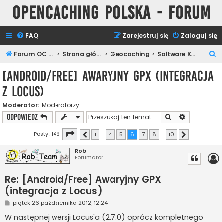
Opencaching Polska - Forum
FAQ
Zarejestruj się
Zaloguj się
S
Forum OC PL
Strona główna
Geocaching
Software Keszera
z
[Android/Free] Awaryjny GPX (integracja
u
z Locus)
k
a
Moderator:
Moderatorzy
Szukaj
Wyszukiwan
ODPOWIEDZ
j
Strona
6
z
10
Posty: 149
1
…
4
5
6
7
8
…
10
Poprzednia
Następna
Rob
Forumator
Re: [Android/Free] Awaryjny GPX
(integracja z Locus)
P
piątek 26 października 2012, 12:24
o
s
W następnej wersji Locus'a (2.7.0) oprócz kompletnego
t