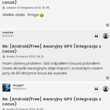
Locus)
P
sobota 10 listopada 2012, 18:36
o
s
Wielkie dzięki . Śmiga
t
mwitek
Bywalec
Re: [Android/Free] Awaryjny GPX (integracja z
Locus)
P
środa 13 marca 2013, 08:21
o
s
mam dziwny problem. dziś odpaliłem locusa pobrałem
t
nowe skrzynki awaryjnym daje import i za każdym razem
przy ok 60 skrzynce locus się wywala.
wrygiel
Wyjadacz
Re: [Android/Free] Awaryjny GPX (integracja z
Locus)
P
środa 13 marca 2013, 10:42