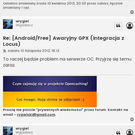
Ostatnio zmieniony środa 10 kwietnia 2013, 20:20 przez
zaborz
, łącznie
zmieniany 1 raz.
wrygiel
Wyjadacz
Re: [Android/Free] Awaryjny GPX (integracja z
Locus)
P
sobota 10 listopada 2012, 18:12
o
s
To raczej będzie problem na serwerze OC. Przyjrzę się temu
t
zaraz.
Proszę nie piszcie "prywatnych wiadomości" przez forum. Kontakt na
email -
rygielski@gmail.com
.
wrygiel
Wyjadacz