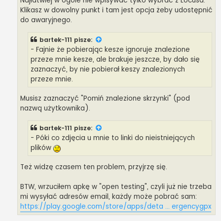
Najłatwiej w ogóle nie wpisywać tylko wybrać z Locusa.
Klikasz w dowolny punkt i tam jest opcja żeby udostępnić
do awaryjnego.
bartek-111
pisze:
- Fajnie że pobierając kesze ignoruje znalezione
przeze mnie kesze, ale brakuje jeszcze, by dało się
zaznaczyć, by nie pobierał keszy znalezionych
przeze mnie.
Musisz zaznaczyć "Pomiń znalezione skrzynki" (pod
nazwą użytkownika).
bartek-111
pisze:
- Póki co zdjęcia u mnie to linki do nieistniejących
plików
Też widzę czasem ten problem, przyjrzę się.
BTW, wrzuciłem apkę w "open testing", czyli już nie trzeba
mi wysyłać adresów email, każdy może pobrać sam:
https://play.google.com/store/apps/deta ... ergencygpx