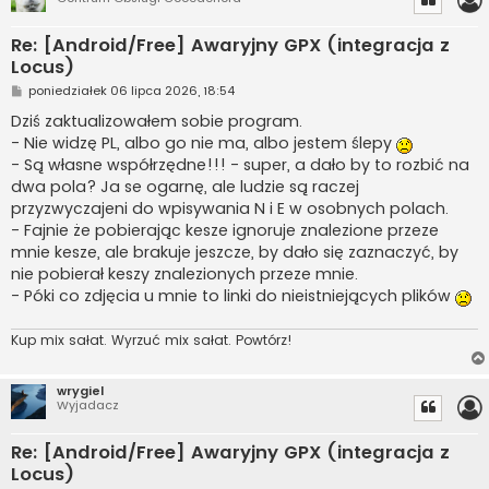
Re: [Android/Free] Awaryjny GPX (integracja z
Locus)
P
poniedziałek 06 lipca 2026, 18:54
o
s
Dziś zaktualizowałem sobie program.
t
- Nie widzę PL, albo go nie ma, albo jestem ślepy
- Są własne współrzędne!!! - super, a dało by to rozbić na
dwa pola? Ja se ogarnę, ale ludzie są raczej
przyzwyczajeni do wpisywania N i E w osobnych polach.
- Fajnie że pobierając kesze ignoruje znalezione przeze
mnie kesze, ale brakuje jeszcze, by dało się zaznaczyć, by
nie pobierał keszy znalezionych przeze mnie.
- Póki co zdjęcia u mnie to linki do nieistniejących plików
Kup mix sałat. Wyrzuć mix sałat. Powtórz!
wrygiel
Wyjadacz
Re: [Android/Free] Awaryjny GPX (integracja z
Locus)