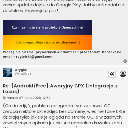
t
zanim update dojdzie do Google Play. Jakby coś nadal nie
działało w tej wersji to pisz!
Proszę nie piszcie "prywatnych wiadomości" przez forum. Kontakt na
email -
rygielski@gmail.com
.
wrygiel
Wyjadacz
Re: [Android/Free] Awaryjny GPX (integracja z
Locus)
P
wtorek 07 lipca 2026, 12:32
o
s
(Co do zdjęć, problem polegał na tym że serwer OC
t
zwraca niektóre URLe zdjęć bez domeny, więc nie takie URLe
działają tylko jak się je ogląda na stronie OC, a w żadnych
zewnętrznych apkach już nie. Ale napisałem kawałek kodu