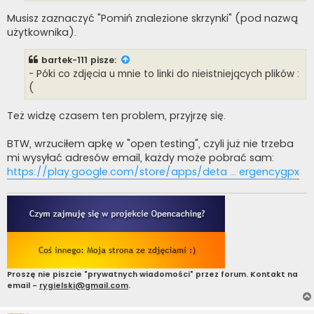
Musisz zaznaczyć "Pomiń znalezione skrzynki" (pod nazwą
użytkownika).
bartek-111
pisze:
- Póki co zdjęcia u mnie to linki do nieistniejących plików :
(
Też widzę czasem ten problem, przyjrzę się.
BTW, wrzuciłem apkę w "open testing", czyli już nie trzeba
mi wysyłać adresów email, każdy może pobrać sam:
https://play.google.com/store/apps/deta ... ergencygpx
Proszę nie piszcie "prywatnych wiadomości" przez forum. Kontakt na
email -
rygielski@gmail.com
.