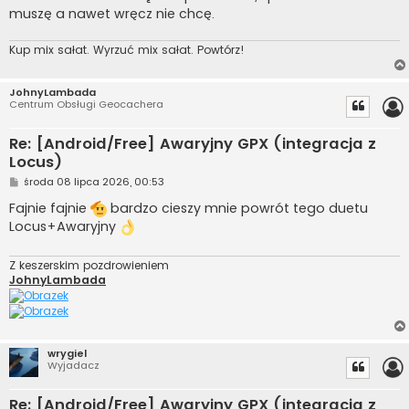
muszę a nawet wręcz nie chcę.
Kup mix sałat. Wyrzuć mix sałat. Powtórz!
JohnyLambada
Centrum Obsługi Geocachera
Re: [Android/Free] Awaryjny GPX (integracja z
Locus)
P
środa 08 lipca 2026, 00:53
o
s
Fajnie fajnie
bardzo cieszy mnie powrót tego duetu
t
Locus+Awaryjny
Z keszerskim pozdrowieniem
JohnyLambada
wrygiel
Wyjadacz
Re: [Android/Free] Awaryjny GPX (integracja z