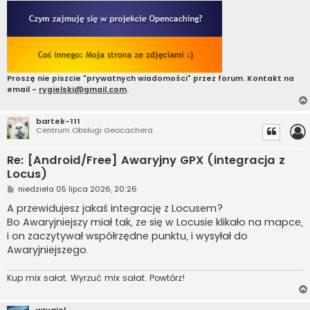
Proszę nie piszcie "prywatnych wiadomości" przez forum. Kontakt na
email -
rygielski@gmail.com
.
bartek-111
Centrum Obsługi Geocachera
Re: [Android/Free] Awaryjny GPX (integracja z
Locus)
P
niedziela 05 lipca 2026, 20:26
o
s
A przewidujesz jakaś integrację z Locusem?
t
Bo Awaryjniejszy miał tak, ze się w Locusie klikało na mapce,
i on zaczytywał współrzędne punktu, i wysyłał do
Awaryjniejszego.
Kup mix sałat. Wyrzuć mix sałat. Powtórz!
wrygiel