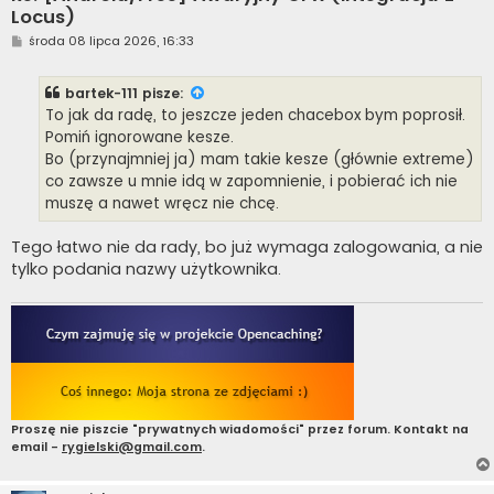
Locus)
P
środa 08 lipca 2026, 16:33
o
s
t
bartek-111
pisze:
To jak da radę, to jeszcze jeden chacebox bym poprosił.
Pomiń ignorowane kesze.
Bo (przynajmniej ja) mam takie kesze (głównie extreme)
co zawsze u mnie idą w zapomnienie, i pobierać ich nie
muszę a nawet wręcz nie chcę.
Tego łatwo nie da rady, bo już wymaga zalogowania, a nie
tylko podania nazwy użytkownika.
Proszę nie piszcie "prywatnych wiadomości" przez forum. Kontakt na
email -
rygielski@gmail.com
.