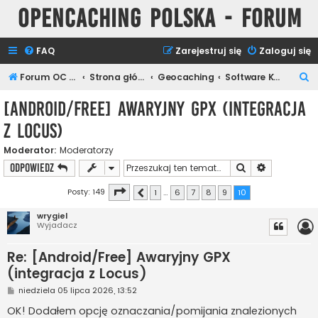
Opencaching Polska - Forum
FAQ
Zarejestruj się
Zaloguj się
S
Forum OC PL
Strona główna
Geocaching
Software Keszera
z
[Android/Free] Awaryjny GPX (integracja
u
z Locus)
k
a
Moderator:
Moderatorzy
Szukaj
Wyszukiwan
ODPOWIEDZ
j
Strona
10
z
10
Posty: 149
1
…
6
7
8
9
10
Poprzednia
wrygiel
Wyjadacz
Re: [Android/Free] Awaryjny GPX
(integracja z Locus)
P
niedziela 05 lipca 2026, 13:52
o
s
OK! Dodałem opcję oznaczania/pomijania znalezionych
t