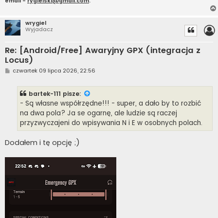
email -
rygielski@gmail.com
.
wrygiel
Wyjadacz
Re: [Android/Free] Awaryjny GPX (integracja z
Locus)
P
czwartek 09 lipca 2026, 22:56
o
s
t
bartek-111
pisze:
- Są własne współrzędne!!! - super, a dało by to rozbić
na dwa pola? Ja se ogarnę, ale ludzie są raczej
przyzwyczajeni do wpisywania N i E w osobnych polach.
Dodałem i tę opcję ;)