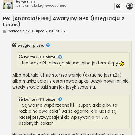
bartek-111
Centrum Obsługi Geocachera
Re: [Android/Free] Awaryjny GPX (integracja z
Locus)
P
poniedziałek 06 lipca 2026, 20:32
o
s
t
wrygiel
pisze:
bartek-111
pisze:
- Nie widzę PL, albo go nie ma, albo jestem ślepy
Albo pobrała Ci się starsza wersja (aktualna jest 1.2.1),
albo musisz ubić i zrestartować apkę. Język powinien się
wtedy zrobić taki sam jak język systemu.
bartek-111
pisze:
- Są własne współrzędne!!! - super, a dało by to
rozbić na dwa pola? Ja se ogarnę, ale ludzie są
raczej przyzwyczajeni do wpisywania N i E w
osobnych polach.