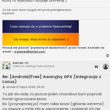
który to wykrywa i dodaje domenę.)
Za ten post autor
wrygiel
otrzymał podziękowanie:
krystiant
Proszę nie piszcie "prywatnych wiadomości" przez forum. Kontakt na
email -
rygielski@gmail.com
.
bartek-111
Centrum Obsługi Geocachera
Re: [Android/Free] Awaryjny GPX (integracja z
Locus)
P
wtorek 07 lipca 2026, 23:03
o
s
To jak da radę, to jeszcze jeden chacebox bym poprosił.
t
Pomiń ignorowane kesze.
Bo (przynajmniej ja) mam takie kesze (głównie extreme)
co zawsze u mnie idą w zapomnienie, i pobierać ich nie