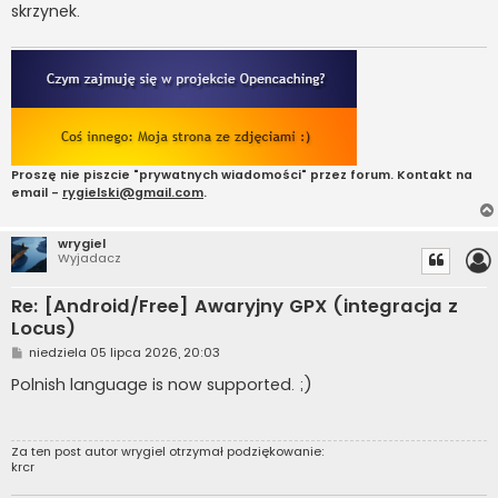
skrzynek.
Proszę nie piszcie "prywatnych wiadomości" przez forum. Kontakt na
email -
rygielski@gmail.com
.
wrygiel
Wyjadacz
Re: [Android/Free] Awaryjny GPX (integracja z
Locus)
P
niedziela 05 lipca 2026, 20:03
o
s
Polnish language is now supported. ;)
t
Za ten post autor
wrygiel
otrzymał podziękowanie:
krcr