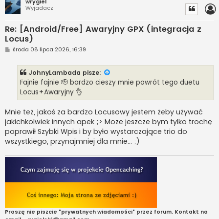
wrygiel
Wyjadacz
Re: [Android/Free] Awaryjny GPX (integracja z
Locus)
P
środa 08 lipca 2026, 16:39
o
s
t
JohnyLambada
pisze:
Fajnie fajnie 🫡 bardzo cieszy mnie powrót tego duetu
Locus+Awaryjny 👌
Mnie też, jakoś za bardzo Locusowy jestem żeby używać
jakichkolwiek innych apek ;> Może jeszcze bym tylko trochę
poprawił Szybki Wpis i by było wystarczające trio do
wszystkiego, przynajmniej dla mnie... ;)
Proszę nie piszcie "prywatnych wiadomości" przez forum. Kontakt na