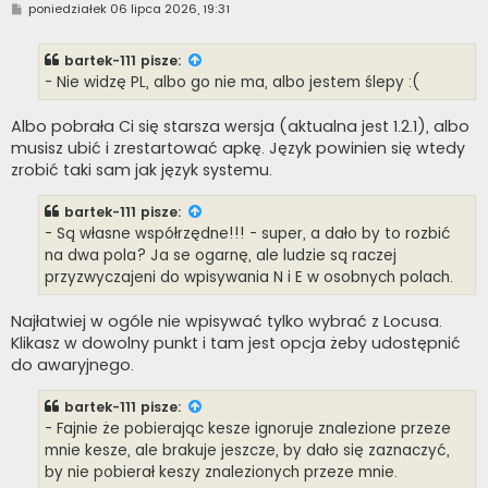
P
poniedziałek 06 lipca 2026, 19:31
o
s
t
bartek-111
pisze:
- Nie widzę PL, albo go nie ma, albo jestem ślepy :(
Albo pobrała Ci się starsza wersja (aktualna jest 1.2.1), albo
musisz ubić i zrestartować apkę. Język powinien się wtedy
zrobić taki sam jak język systemu.
bartek-111
pisze:
- Są własne współrzędne!!! - super, a dało by to rozbić
na dwa pola? Ja se ogarnę, ale ludzie są raczej
przyzwyczajeni do wpisywania N i E w osobnych polach.
Najłatwiej w ogóle nie wpisywać tylko wybrać z Locusa.
Klikasz w dowolny punkt i tam jest opcja żeby udostępnić
do awaryjnego.
bartek-111
pisze:
- Fajnie że pobierając kesze ignoruje znalezione przeze
mnie kesze, ale brakuje jeszcze, by dało się zaznaczyć,
by nie pobierał keszy znalezionych przeze mnie.