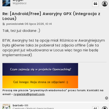
Wyjadacz
Re: [Android/Free] Awaryjny GPX (integracja z
Locus)
P
poniedziałek 06 lipca 2026, 10:14
o
s
Tak, też już dodane ;)
t
BTW, Awaryjny też tę opcję miał. Różnica w Awaryjniejszym
była głównie taka że pobierał też zdjęcia offline (ale ta
opcja jest już wbudowana w Locus więc tego nie będę
implementował).
Proszę nie piszcie "prywatnych wiadomości" przez forum. Kontakt na
email -
rygielski@gmail.com
.
bartek-111
Centrum Obsługi Geocachera