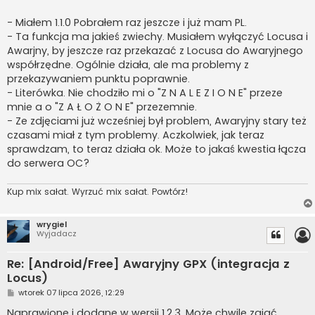
- Miałem 1.1.0 Pobrałem raz jeszcze i już mam PL.
- Ta funkcja ma jakieś zwiechy. Musiałem wyłączyć Locusa i
Awarjny, by jeszcze raz przekazać z Locusa do Awaryjnego
współrzędne. Ogólnie działa, ale ma problemy z
przekazywaniem punktu poprawnie.
- Literówka. Nie chodziło mi o "Z N A L E Z I O N E" przeze
mnie a o "Z A Ł O Ż O N E" przezemnie.
- Ze zdjęciami już wcześniej był problem, Awaryjny stary też
czasami miał z tym problemy. Aczkolwiek, jak teraz
sprawdzam, to teraz działa ok. Może to jakaś kwestia łącza
do serwera OC?
Kup mix sałat. Wyrzuć mix sałat. Powtórz!
wrygiel
Wyjadacz
Re: [Android/Free] Awaryjny GPX (integracja z
Locus)
P
wtorek 07 lipca 2026, 12:29
o
s
Naprawione i dodane w wersji 1.2.3. Może chwilę zająć