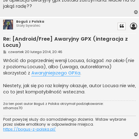
jakąś radę??
Boguś z Polska
Stały bywalec
Re: [Android/Free] Awaryjny GPX (integracja z
Locus)
P
czwartek 20 lutego 2014, 20:46
o
s
Wrócić do poprzedniej wersji Locusa, ściągać
na około
(nie
t
z poziomu Locusa), albo (uwaga, autoreklama)
skorzystać z
Awaryjniejszego GPXa
.
Niestety, jak się po raz kolejny okazuje, autor Locusa nie wie,
co to jest kompatybilność wsteczna.
Za ten post autor
Boguś z Polska
otrzymał podziękowanie:
sthomas70
Post powyżej służy do samodzielnego złożenia. Wstaw wybrane
przez siebie emotikony w odpowiednie miejsca.
https://bogus-z-polska.pl/