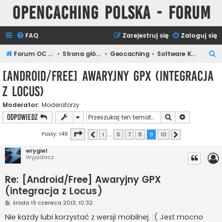
Opencaching Polska - Forum
FAQ
Zarejestruj się
Zaloguj się
S
Forum OC PL
Strona główna
Geocaching
Software Keszera
z
[Android/Free] Awaryjny GPX (integracja
u
z Locus)
k
a
Moderator:
Moderatorzy
Szukaj
Wyszukiwan
ODPOWIEDZ
j
Strona
9
z
10
Posty: 149
1
…
6
7
8
9
10
Poprzednia
Następna
wrygiel
Wyjadacz
Re: [Android/Free] Awaryjny GPX
(integracja z Locus)
P
środa 19 czerwca 2013, 10:32
o
s
Nie każdy lubi korzystać z wersji mobilnej. :( Jest mocno
t