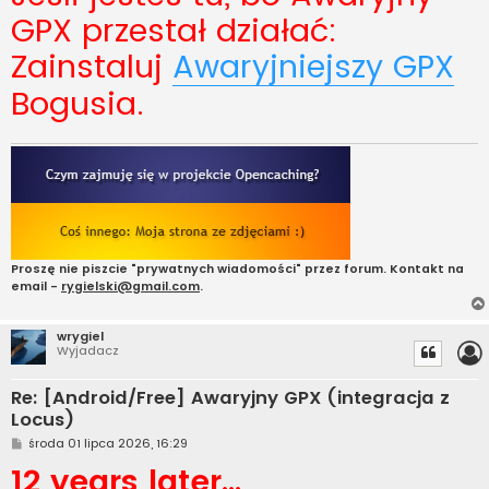
GPX przestał działać:
Zainstaluj
Awaryjniejszy GPX
Bogusia.
Proszę nie piszcie "prywatnych wiadomości" przez forum. Kontakt na
email -
rygielski@gmail.com
.
wrygiel
Wyjadacz
Re: [Android/Free] Awaryjny GPX (integracja z
Locus)
P
środa 01 lipca 2026, 16:29
o
12 years later...
s
t