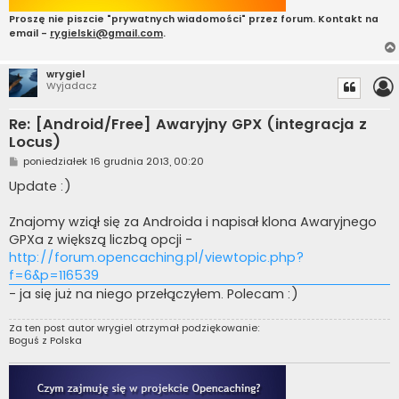
Proszę nie piszcie "prywatnych wiadomości" przez forum. Kontakt na
email -
rygielski@gmail.com
.
wrygiel
Wyjadacz
Re: [Android/Free] Awaryjny GPX (integracja z
Locus)
P
poniedziałek 16 grudnia 2013, 00:20
o
s
Update :)
t
Znajomy wziął się za Androida i napisał klona Awaryjnego
GPXa z większą liczbą opcji -
http://forum.opencaching.pl/viewtopic.php?
f=6&p=116539
- ja się już na niego przełączyłem. Polecam :)
Za ten post autor
wrygiel
otrzymał podziękowanie:
Boguś z Polska