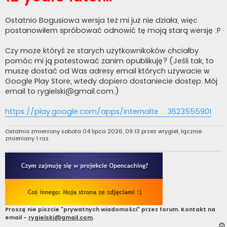
Ostatnio Bogusiowa wersja też mi już nie działa, więc
postanowiłem spróbować odnowić tę moją starą wersję :P
Czy może któryś ze starych użytkownikoków chciałby
pomóc mi ją potestować zanim opublikuję? (Jeśli tak, to
muszę dostać od Was adresy email których używacie w
Google Play Store, wtedy dopiero dostaniecie dostęp. Mój
email to
rygielski@gmail.com
.)
https://play.google.com/apps/internalte ... 3623555901
Ostatnio zmieniony sobota 04 lipca 2026, 09:13 przez
wrygiel
, łącznie
zmieniany 1 raz.
Proszę nie piszcie "prywatnych wiadomości" przez forum. Kontakt na
email -
rygielski@gmail.com
.