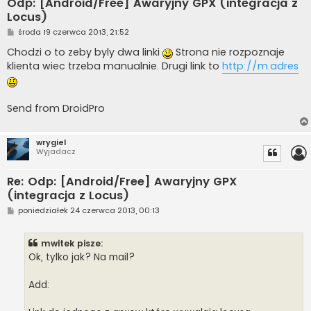
Odp: [Android/Free] Awaryjny GPX (integracja z
Locus)
P
środa 19 czerwca 2013, 21:52
o
s
Chodzi o to zeby byly dwa linki
Strona nie rozpoznaje
t
klienta wiec trzeba manualnie. Drugi link to
http://m.adres
Send from DroidPro
wrygiel
Wyjadacz
Re: Odp: [Android/Free] Awaryjny GPX
(integracja z Locus)
P
poniedziałek 24 czerwca 2013, 00:13
o
s
t
mwitek pisze:
Ok, tylko jak? Na mail?
Add: