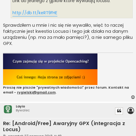
Link do jednego z gpxow które wywalają locusa.
http://db.tt/keRT9FHE
Sprawdziłem u mnie i nic się nie wywaliło, więć to raczej
faktycznie jest kwestia Locusa i tego jak działa na danym
urządzeniu (np. ma za mało pamięci?), a nie samego pliku
GPX.
Proszę nie piszcie "prywatnych wiadomości" przez forum. Kontakt na
email -
rygielski@gmail.com
.
Layio
Bywalec
Re: [Android/Free] Awaryjny GPX (integracja z
Locus)
P
czwartek 27 czerwca 2013, 11:49