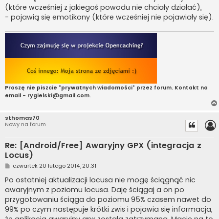
(które wcześniej z jakiegoś powodu nie chciały działać),
- pojawią się emotikony (które wcześniej nie pojawiały się).
Proszę nie piszcie "prywatnych wiadomości" przez forum. Kontakt na
email -
rygielski@gmail.com
.
sthomas70
Nowy na forum
Re: [Android/Free] Awaryjny GPX (integracja z
Locus)
P
czwartek 20 lutego 2014, 20:31
o
s
Po ostatniej aktualizacji locusa nie mogę ściągnąć nic
t
awaryjnym z poziomu locusa. Daję ściągaj a on po
przygotowaniu ściąga do poziomu 95% czasem nawet do
99% po czym następuje krótki zwis i pojawia się informacja,
że aplikacja awaryjny gpx została zatrzymana. Macie na to