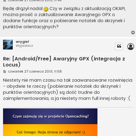
o
s
Będę drązył nadal
Czy w związku z aktualizacją OKAPI,
t
można prosić o zaktualizowanie Awaryjnego GPX o
dodane funkcje oraz o pobieranie notatek do skrzynek i
punktów orientacyjnych?
wrygiel
Wyjadacz
Re: [Android/Free] Awaryjny GPX (integracja z
Locus)
P
czwartek 27 czerwca 2013, 11:58
o
s
Niestety nie mam czasu na tak zaawansowane rozwinięcia
t
- obydwie te rzeczy (pobieranie notatek do skrzynek i
punktów orientacyjnych) są dość trudne do
zaimplementowania, a ja niestety mam full innej roboty :(