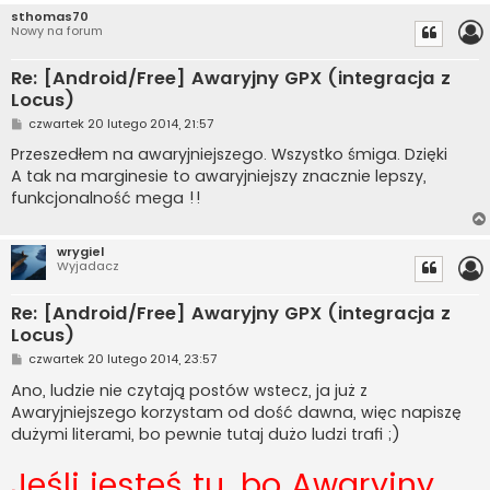
sthomas70
Nowy na forum
Re: [Android/Free] Awaryjny GPX (integracja z
Locus)
P
czwartek 20 lutego 2014, 21:57
o
s
Przeszedłem na awaryjniejszego. Wszystko śmiga. Dzięki
t
A tak na marginesie to awaryjniejszy znacznie lepszy,
funkcjonalność mega !!
wrygiel
Wyjadacz
Re: [Android/Free] Awaryjny GPX (integracja z
Locus)
P
czwartek 20 lutego 2014, 23:57
o
s
Ano, ludzie nie czytają postów wstecz, ja już z
t
Awaryjniejszego korzystam od dość dawna, więc napiszę
dużymi literami, bo pewnie tutaj dużo ludzi trafi ;)
Jeśli jesteś tu, bo Awaryjny