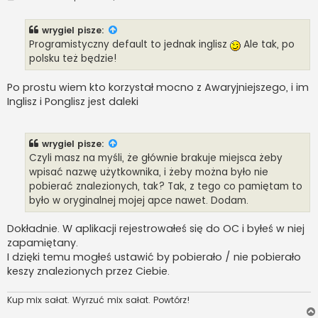
o
s
t
wrygiel
pisze:
Programistyczny default to jednak inglisz
Ale tak, po
polsku też będzie!
Po prostu wiem kto korzystał mocno z Awaryjniejszego, i im
Inglisz i Ponglisz jest daleki
wrygiel
pisze:
Czyli masz na myśli, że głównie brakuje miejsca żeby
wpisać nazwę użytkownika, i żeby można było nie
pobierać znalezionych, tak? Tak, z tego co pamiętam to
było w oryginalnej mojej apce nawet. Dodam.
Dokładnie. W aplikacji rejestrowałeś się do OC i byłeś w niej
zapamiętany.
I dzięki temu mogłeś ustawić by pobierało / nie pobierało
keszy znalezionych przez Ciebie.
Kup mix sałat. Wyrzuć mix sałat. Powtórz!