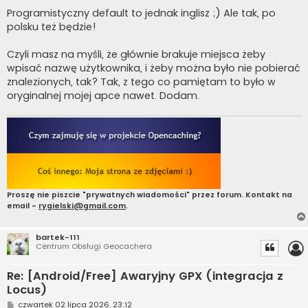
o
s
Programistyczny default to jednak inglisz ;) Ale tak, po
t
polsku też będzie!
Czyli masz na myśli, że głównie brakuje miejsca żeby
wpisać nazwę użytkownika, i żeby można było nie pobierać
znalezionych, tak? Tak, z tego co pamiętam to było w
oryginalnej mojej apce nawet. Dodam.
Proszę nie piszcie "prywatnych wiadomości" przez forum. Kontakt na
email -
rygielski@gmail.com
.
bartek-111
Centrum Obsługi Geocachera
Re: [Android/Free] Awaryjny GPX (integracja z
Locus)
P
czwartek 02 lipca 2026, 23:12