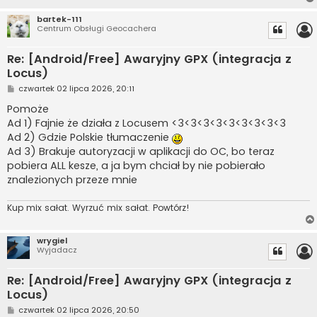
bartek-111
Centrum Obsługi Geocachera
Re: [Android/Free] Awaryjny GPX (integracja z
Locus)
P
czwartek 02 lipca 2026, 20:11
o
s
Pomoże
t
Ad 1) Fajnie że działa z Locusem <3<3<3<3<3<3<3<3<3
Ad 2) Gdzie Polskie tłumaczenie
Ad 3) Brakuje autoryzacji w aplikacji do OC, bo teraz
pobiera ALL kesze, a ja bym chciał by nie pobierało
znalezionych przeze mnie
Kup mix sałat. Wyrzuć mix sałat. Powtórz!
wrygiel
Wyjadacz
Re: [Android/Free] Awaryjny GPX (integracja z
Locus)
P
czwartek 02 lipca 2026, 20:50