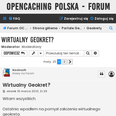
Opencaching Polska - Forum
FAQ
Zarejestruj się
Zaloguj się
S
Forum OC PL
Strona główna
Portale Geocachingowe
Geokrety
z
Wirtualny Geokret?
u
Moderator:
Moderatorzy
k
Szukaj
Wyszukiwan
ODPOWIEDZ
a
j
Posty: 25
1
2
Następna
kociruch
Nowy na forum
Wirtualny Geokret?
P
wtorek 16 marca 2010, 21:29
o
s
Witam wszystkich.
t
Ostatnio wpadłem na pomysł założenia wirtualnego
geokreta.