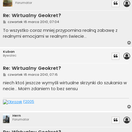
Forumator
Re: Wirtualny Geokret?
P
czwartek 18 marca 2010, 07:04
o
s
To wszystko coraz mniej przypomina realną zabawę z
t
realnymi emocjami w realnym świecie...
Kuban
Bywalec
Re: Wirtualny Geokret?
P
czwartek 18 marca 2010, 07:15
o
s
niech ktoś jeszcze wymyśli wirtualne skrzynki do szukania w
t
necie... Moim zdaniem to bez sensu
F2005
Hern
Forumator