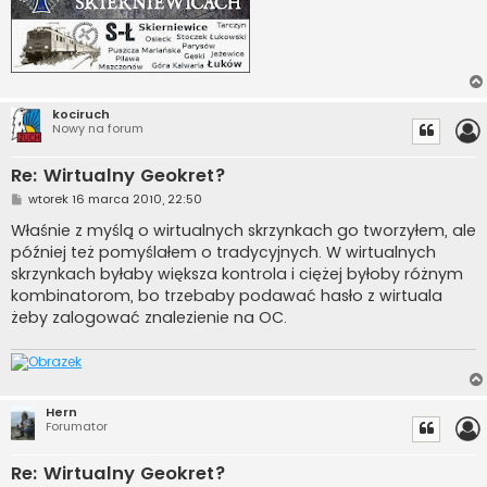
kociruch
Nowy na forum
Re: Wirtualny Geokret?
P
wtorek 16 marca 2010, 22:50
o
s
Właśnie z myślą o wirtualnych skrzynkach go tworzyłem, ale
t
później też pomyślałem o tradycyjnych. W wirtualnych
skrzynkach byłaby większa kontrola i ciężej byłoby różnym
kombinatorom, bo trzebaby podawać hasło z wirtuala
żeby zalogować znalezienie na OC.
Hern
Forumator
Re: Wirtualny Geokret?