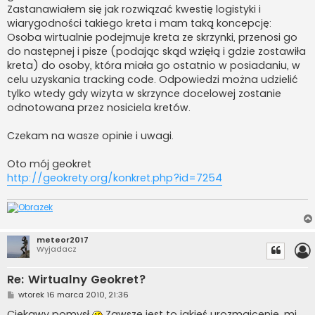
Zastanawiałem się jak rozwiązać kwestię logistyki i
wiarygodności takiego kreta i mam taką koncepcję:
Osoba wirtualnie podejmuje kreta ze skrzynki, przenosi go
do następnej i pisze (podając skąd wzięłą i gdzie zostawiła
kreta) do osoby, która miała go ostatnio w posiadaniu, w
celu uzyskania tracking code. Odpowiedzi można udzielić
tylko wtedy gdy wizyta w skrzynce docelowej zostanie
odnotowana przez nosiciela kretów.
Czekam na wasze opinie i uwagi.
Oto mój geokret
http://geokrety.org/konkret.php?id=7254
meteor2017
Wyjadacz
Re: Wirtualny Geokret?
P
wtorek 16 marca 2010, 21:36
o
s
Ciekawy pomysł
Zawsze jest to jakieś urozmaicenie, mi