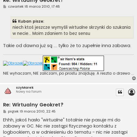
Re: Wirtualny Geokret?
P
czwartek 18 marca 2010, 17:48
o
s
t
Kuban pisze:
niech ktoś jeszcze wymyśli wirtualne skrzynki do szukania
w necie... Moim zdaniem to bez sensu
Takie od dawna już są .... tylko że to zupełnie inna zabawa.
NIE wyhaczam, NIE zaliczam, po prostu znajduję. A reszta o drzewo ...
szyMarek
Nowy na forum
Re: Wirtualny Geokret?
P
piątek 19 marca 2010, 22:45
o
s
Ehhh, jakoś hasło "wirtualne" totalnie nie pasuje mi do
t
zabawy w GC. Nic nie zastąpi fizycznego kontaktu z
logbookiem, a w odniesieniu do tematu - nic nie zastąpi