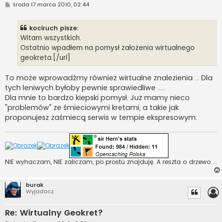
P
środa 17 marca 2010, 02:44
o
s
t
kociruch pisze:
Witam wszystkich.
Ostatnio wpadłem na pomysł założenia wirtualnego
geokreta.[/url]
To może wprowadźmy również wirtualne znalezienia ... Dla
tych leniwych byłoby pewnie sprawiedliwe .....
Dla mnie to bardzo kiepski pomysł. Już mamy nieco
"problemów" ze śmieciowymi kretami, a takie jak
proponujesz zaśmiecą serwis w tempie ekspresowym.
NIE wyhaczam, NIE zaliczam, po prostu znajduję. A reszta o drzewo ...
burak
Wyjadacz
Re: Wirtualny Geokret?