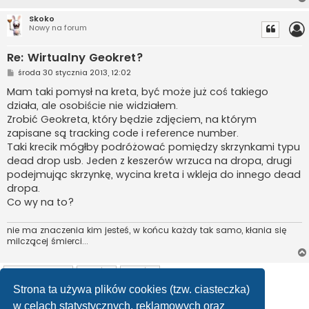
Skoko
Nowy na forum
Re: Wirtualny Geokret?
P
środa 30 stycznia 2013, 12:02
o
s
Mam taki pomysł na kreta, być może już coś takiego
t
działa, ale osobiście nie widziałem.
Zrobić Geokreta, który będzie zdjęciem, na którym
zapisane są tracking code i reference number.
Taki krecik mógłby podróżować pomiędzy skrzynkami typu
dead drop usb. Jeden z keszerów wrzuca na dropa, drugi
podejmując skrzynkę, wycina kreta i wkleja do innego dead
dropa.
Co wy na to?
nie ma znaczenia kim jesteś, w końcu każdy tak samo, kłania się
milczącej śmierci...
ODPOWIEDZ
Strona ta używa plików cookies (tzw. ciasteczka)
Posty: 25
1
2
Następna
w celach statystycznych, reklamowych oraz