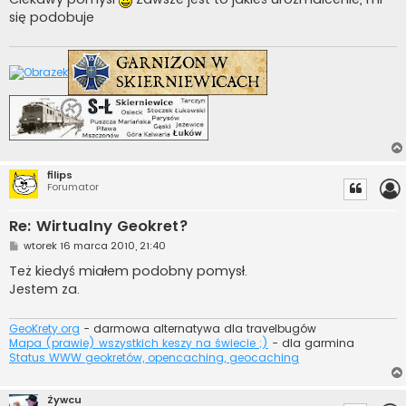
t
się podobuje
filips
Forumator
Re: Wirtualny Geokret?
P
wtorek 16 marca 2010, 21:40
o
s
Też kiedyś miałem podobny pomysł.
t
Jestem za.
GeoKrety.org
- darmowa alternatywa dla travelbugów
Mapa (prawie) wszystkich keszy na świecie ;)
- dla garmina
Status WWW geokretów, opencaching, geocaching
Żywcu