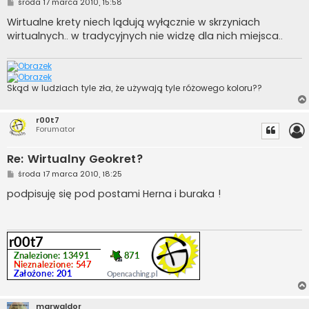
P
środa 17 marca 2010, 15:58
o
s
Wirtualne krety niech lądują wyłącznie w skrzyniach
t
wirtualnych.. w tradycyjnych nie widzę dla nich miejsca..
Skąd w ludziach tyle zła, że używają tyle różowego koloru??
r00t7
Forumator
Re: Wirtualny Geokret?
P
środa 17 marca 2010, 18:25
o
s
podpisuję się pod postami Herna i buraka !
t
marwaldor