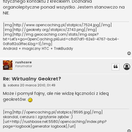
fizycznego kontaktu z krecikiem. Doznania
organoleptyczne ponad wszystko. Jestem stanowczo na
NIE.
[img]http://www.opencaching.pl/statpics/7524.jpg[/img]
[img]http://geokrety.org/statpics/2743.png[/img]
[img]http://img.geocaching.com/stats/img.aspx?
txt=Let's+go+OpenCaching.pl&uid=c8d17df1-62e3-4767-bcb4-
0dfa82a3ffec&bg=1[/img]
Android + magiczny HTC + TrekBuddy
rushcore
Forumator
Re: Wirtualny Geokret?
P
sobota 20 marca 2010, 01:49
o
s
Może i pomysł fajny, ale nie widzę łączności z ideą
t
geokretów.
[img]http://opencaching.pl/statpics/8595.jpg[/img]
skandal, cenzura i zgrzytanie zębów :)
[url=http://rushbase.net:5580/opencaching/index.php?
page=logbook]generator logbook[/url]