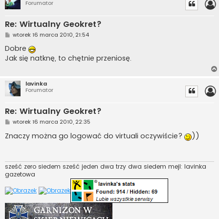
Forumator
Re: Wirtualny Geokret?
P
wtorek 16 marca 2010, 21:54
o
s
Dobre
t
Jak się natknę, to chętnie przeniosę.
lavinka
Forumator
Re: Wirtualny Geokret?
P
wtorek 16 marca 2010, 22:35
o
s
Znaczy można go logować do virtuali oczywiście?
))
t
sześć zero siedem sześć jeden dwa trzy dwa siedem mejl: lavinka
gazetowa