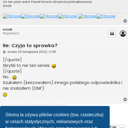
Za ten post autor
Pawel brasia
otrzymał podziękowanie:
xmall
xmall
Wyjadacz
Re: Czyja to sprawka?
P
środa 23 listopada 2022, 11:38
o
s
[/quote]
t
Skrytki to nie ten serwis.
[/quote]
No...
Szukałem (keszowałem) innego polskiego odpowiednika i
nie znalazłem (DNF).
ODPOWIEDZ
Strona ta używa plików cookies (tzw. ciasteczka)
Posty: 22
1
2
Poprzednia
w celach statystycznych, reklamowych oraz