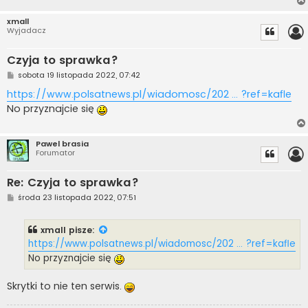
xmall
Wyjadacz
Czyja to sprawka?
P
sobota 19 listopada 2022, 07:42
o
s
https://www.polsatnews.pl/wiadomosc/202 ... ?ref=kafle
t
No przyznajcie się
Pawel brasia
Forumator
Re: Czyja to sprawka?
P
środa 23 listopada 2022, 07:51
o
s
t
xmall
pisze:
https://www.polsatnews.pl/wiadomosc/202 ... ?ref=kafle
No przyznajcie się
Skrytki to nie ten serwis.