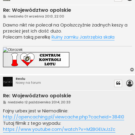
Re: Województwo opolskie
P
niedziela 01 września 2013, 22:00
o
s
Dawno nikt nie polecał na Opolszczyźnie żadnych keszy a
t
przecież jest ich dość dużo.
Polecam taką perełkę
Ruiny zamku Jastrzębia skała
Rexlu
Nowy na forum
Re: Województwo opolskie
P
niedziela 12 października 2014, 20:33
o
s
Fajny urbex jest w Niemodlinie:
t
http://opencaching.pl/viewcache.php?cacheid=38410
Tutaj filmik z tego wypadu:
https://www.youtube.com/watch?v=M2BGEUxJzZc