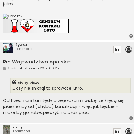
jutro.
Żywcu
Forumator
Re: Województwo opolskie
P
środa 14 listopada 2012, 00:25
o
s
t
cichy pisze:
... czy nie zniknął to sprawdzę jutro.
Od trzech dni tamtędy przejeżdżam i widzę, że kręcą się
jakieś ekipy od (chyba) kanalizacji - więc jak będzie -
może by go zabezpieczyć na czas prac...
cichy
Forumator