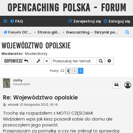
Opencaching Polska - Forum
FAQ
Zarejestruj się
Zaloguj się
S
Forum OC PL
Strona główna
Geocaching
Skrzynki polecane
z
Województwo opolskie
u
Moderator:
Moderatorzy
k
Szukaj
Wyszukiwan
ODPOWIEDZ
a
j
Posty: 22
1
2
Poprzednia
cichy
Forumator
Re: Województwo opolskie
P
wtorek 13 listopada 2012, 16:14
o
s
Trochę się rozpędziłem z MOTO CZĘŚCIAMI
t
Widziałem wpis jak kesz poszedł sobie do domu ale
przeoczyłem jego powrót.
Przepraszam za pomyłkę a czy nie zniknął to sprawdzę