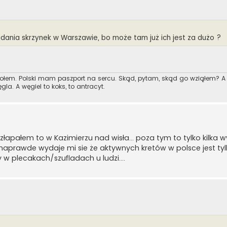
ania skrzynek w Warszawie, bo może tam już ich jest za dużo ?
zołem. Polski mam paszport na sercu. Skąd, pytam, skąd go wziąłem? 
ęgla. A węgiel to koks, to antracyt.
złapałem to w Kazimierzu nad wisła... poza tym to tylko kilka
naprawde wydaje mi sie że aktywnych kretów w polsce jest tylko
y w plecakach/szufladach u ludzi....