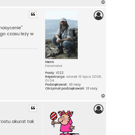
N
a
g
ó
r
nasycenie".
ę
ego czasu leży w
Hern
Forumator
Posty:
1022
Rejestracja:
wtorek 15 lipca 2008,
01:34
Podziękował;:
10 razy
Otrzymał podziękowań:
13 razy
N
a
g
ó
r
rostu akurat tak
ę