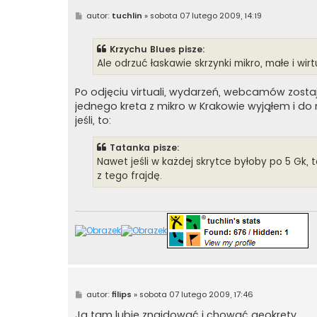
P
autor:
tuchlin
»
sobota 07 lutego 2009, 14:19
o
s
t
Krzychu Blues pisze:
Ale odrzuć łaskawie skrzynki mikro, małe i wir
Po odjęciu virtuali, wydarzeń, webcamów zosta
jednego kreta z mikro w Krakowie wyjąłem i do 
jeśli, to:
Tatanka pisze:
Nawet jeśli w każdej skrytce byłoby po 5 Gk,
z tego frajdę.
P
autor:
filips
»
sobota 07 lutego 2009, 17:46
o
s
Ja tam lubię znajdować i chować geokrety.