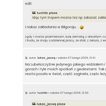
edit
tuchlin pisze:
Idąc tym tropem można też np zakazać zakład
i nakaz zakładania w Biłgoraju ...
Lądy i morza przemierzam, kulę ziemską z otwartym c
i trudu, ze znoju codziennej pracy, ze stali, z żelaza, z w
P
autor:
lukas_jaceq
»
sobota 07 lutego 2009, 13:01
o
s
Na Lubelszczyźnie jedynego jakiego widziałem i 
t
gorach i tyle moich spotkań z geokretami. Tak 
reszta poszła w świat, część zaginela, częśc leż
P
autor:
tuchlin
»
sobota 07 lutego 2009, 13:30
o
s
t
lukas_jaceq pisze: