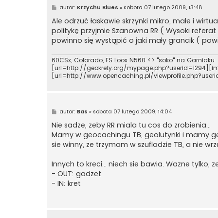
P
autor:
Krzychu Blues
»
sobota 07 lutego 2009, 13:48
o
s
Ale odrzuć łaskawie skrzynki mikro, małe i wirt
t
politykę przyjmie Szanowna RR ( Wysoki referat 
powinno się wystąpić o jaki mały grancik ( p
60CSx, Colorado, FS Loox N560 <> "soko" na Garniaku
[url=http://geokrety.org/mypage.php?userid=1294][im
[url=http://www.opencaching.pl/viewprofile.php?use
P
autor:
Bas
»
sobota 07 lutego 2009, 14:04
o
s
Nie sadze, zeby RR miala tu cos do zrobienia...
t
Mamy w geocachingu TB, geolutynki i mamy geok
sie winny, ze trzymam w szufladzie TB, a nie wrz
Innych to kreci... niech sie bawia. Wazne tylko, 
- OUT: gadzet
- IN: kret