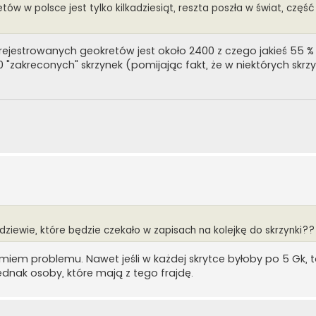
w w polsce jest tylko kilkadziesiąt, reszta poszła w świat, część
Zarejestrowanych geokretów jest około 2400 z czego jakieś 55 %
 "zakreconych" skrzynek (pomijając fakt, że w niektórych skrzy
ziewie, które będzie czekało w zapisach na kolejkę do skrzynki??
iem problemu. Nawet jeśli w każdej skrytce byłoby po 5 Gk, 
ednak osoby, które mają z tego frajdę.