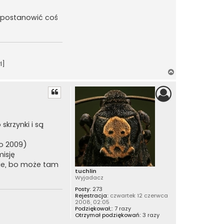
j postanowić coś
l]
N
a
g
ó
r
ę
 skrzynki i są
go 2009)
misję
wie, bo może tam
tuchlin
Wyjadacz
Posty:
273
Rejestracja:
czwartek 12 czerwca
2008, 02:05
Podziękował;:
7 razy
Otrzymał podziękowań:
3 razy