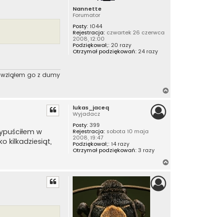
Nannette
Forumator
Posty:
1044
Rejestracja:
czwartek 26 czerwca
2008, 12:00
Podziękował;:
20 razy
Otrzymał podziękowań:
24 razy
A wziąłem go z dumy
N
a
lukas_jaceq
g
Wyjadacz
ó
Posty:
399
r
 wypuściłem w
Rejestracja:
sobota 10 maja
ę
2008, 19:47
 kilkadziesiąt,
Podziękował;:
14 razy
Otrzymał podziękowań:
3 razy
N
a
g
ó
r
ę