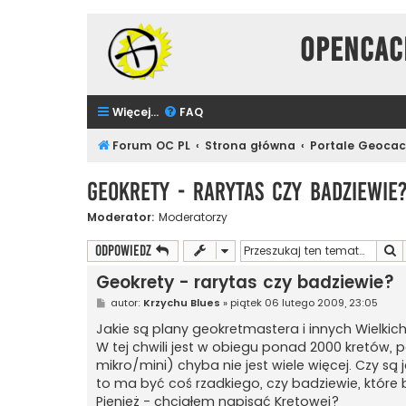
Opencac
Więcej…
FAQ
Forum OC PL
Strona główna
Portale Geoca
Geokrety - rarytas czy badziewie
Moderator:
Moderatorzy
S
ODPOWIEDZ
Geokrety - rarytas czy badziewie?
P
autor:
Krzychu Blues
»
piątek 06 lutego 2009, 23:05
o
s
Jakie są plany geokretmastera i innych Wielkich
t
W tej chwili jest w obiegu ponad 2000 kretów, p
mikro/mini) chyba nie jest wiele więcej. Czy są
to ma być coś rzadkiego, czy badziewie, które b
Pienięż - chciałem napisać Kretowej?