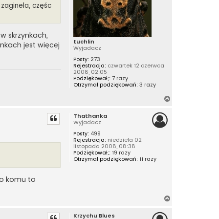
 zaginela, częśc
 w skrzynkach,
tuchlin
nkach jest więcej
Wyjadacz
Posty:
273
Rejestracja:
czwartek 12 czerwca
2008, 02:05
Podziękował;:
7 razy
Otrzymał podziękowań:
3 razy
N
a
Thathanka
g
Wyjadacz
ó
Posty:
499
r
Rejestracja:
niedziela 02
ę
listopada 2008, 08:38
Podziękował;:
19 razy
Otrzymał podziękowań:
11 razy
to komu to
N
a
Krzychu Blues
g