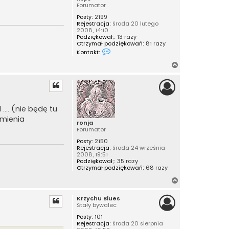
ę
Forumator
Posty:
2199
Rejestracja:
środa 20 lutego
2008, 14:10
Podziękował;:
13 razy
Otrzymał podziękowań:
81 razy
S
Kontakt:
k
o
N
n
a
t
a
g
k
ó
t
r
u
.... (nie będę tu
j
ę
s
imienia
ronja
i
Forumator
ę
z
Posty:
2150
f
Rejestracja:
środa 24 września
i
2008, 19:51
l
Podziękował;:
35 razy
i
Otrzymał podziękowań:
68 razy
p
s
N
a
Krzychu Blues
g
Stały bywalec
ó
Posty:
101
r
Rejestracja:
środa 20 sierpnia
ę