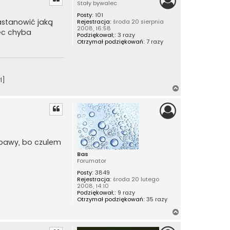
Stały bywalec
ó
Posty:
101
r
zastanowić jaką
Rejestracja:
środa 20 sierpnia
ę
2008, 16:58
ięc chyba
Podziękował;:
3 razy
Otrzymał podziękowań:
7 razy
l]
N
a
g
ó
r
ę
abawy, bo czulem
Bas
Forumator
Posty:
3849
Rejestracja:
środa 20 lutego
2008, 14:10
Podziękował;:
9 razy
Otrzymał podziękowań:
35 razy
N
a