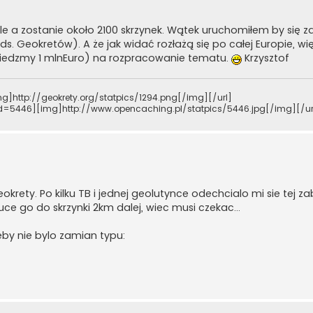
uale a zostanie około 2100 skrzynek. Wątek uruchomiłem by się 
ds. Geokretów). A że jak widać rozłażą się po całej Europie, w
owiedzmy 1 mlnEuro) na rozpracowanie tematu.
Krzysztof
g]http://geokrety.org/statpics/1294.png[/img][/url]
rid=5446][img]http://www.opencaching.pl/statpics/5446.jpg[/img][/ur
rety. Po kilku TB i jednej geolutynce odechcialo mi sie tej z
uce go do skrzynki 2km dalej, wiec musi czekac...
zeby nie bylo zamian typu: