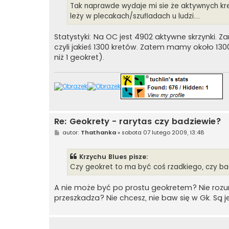
Tak naprawde wydaje mi sie że aktywnych kretó
leży w plecakach/szufladach u ludzi....
Statystyki: Na OC jest 4902 aktywne skrzynki. 
czyli jakieś 1300 kretów. Zatem mamy około 1300
niż 1 geokret).
Re: Geokrety - rarytas czy badziewie?
P
autor:
Thathanka
»
sobota 07 lutego 2009, 13:48
o
s
t
Krzychu Blues pisze:
Czy geokret to ma być coś rzadkiego, czy bad
A nie może być po prostu geokretem? Nie rozum
przeszkadza? Nie chcesz, nie baw się w Gk. Są j