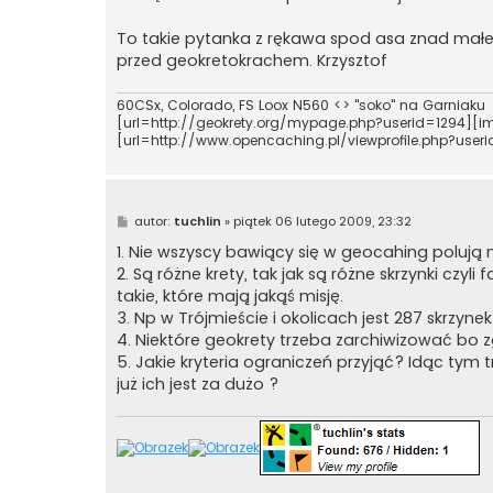
To takie pytanka z rękawa spod asa znad małeg
przed geokretokrachem. Krzysztof
60CSx, Colorado, FS Loox N560 <> "soko" na Garniaku
[url=http://geokrety.org/mypage.php?userid=1294][im
[url=http://www.opencaching.pl/viewprofile.php?use
P
autor:
tuchlin
»
piątek 06 lutego 2009, 23:32
o
s
1. Nie wszyscy bawiący się w geocahing polują n
t
2. Są różne krety, tak jak są różne skrzynki czyli 
takie, które mają jakąś misję.
3. Np w Trójmieście i okolicach jest 287 skrzyn
4. Niektóre geokrety trzeba zarchiwizować bo z
5. Jakie kryteria ograniczeń przyjąć? Idąc t
już ich jest za dużo ?