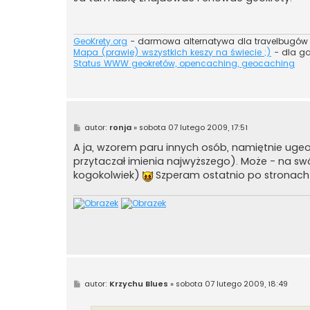
t
GeoKrety.org
- darmowa alternatywa dla travelbugów
Mapa (prawie) wszystkich keszy na świecie ;)
- dla g
Status WWW geokretów, opencaching, geocaching
P
autor:
ronja
»
sobota 07 lutego 2009, 17:51
o
s
A ja, wzorem paru innych osób, namiętnie ugeo
t
przytaczał imienia najwyższego). Może - na swó
kogokolwiek)
Szperam ostatnio po stronach 
P
autor:
Krzychu Blues
»
sobota 07 lutego 2009, 18:49
o
s