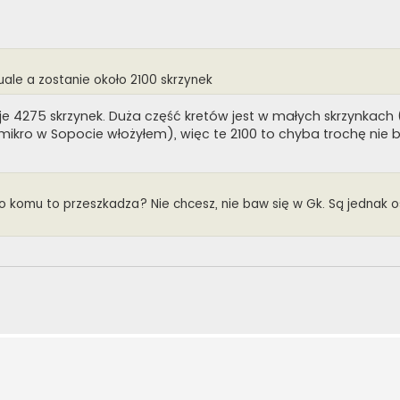
tuale a zostanie około 2100 skrzynek
je 4275 skrzynek. Duża część kretów jest w małych skrzynkach
mikro w Sopocie włożyłem), więc te 2100 to chyba trochę nie 
 to komu to przeszkadza? Nie chcesz, nie baw się w Gk. Są jednak 