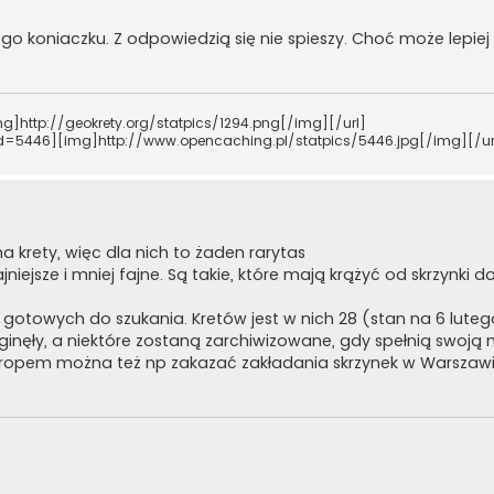
o koniaczku. Z odpowiedzią się nie spieszy. Choć może lepie
g]http://geokrety.org/statpics/1294.png[/img][/url]
rid=5446][img]http://www.opencaching.pl/statpics/5446.jpg[/img][/ur
a krety, więc dla nich to żaden rarytas
fajniejsze i mniej fajne. Są takie, które mają krążyć od skrzynki do
ek gotowych do szukania. Kretów jest w nich 28 (stan na 6 lute
ginęły, a niektóre zostaną zarchiwizowane, gdy spełnią swoją 
ym tropem można też np zakazać zakładania skrzynek w Warsza