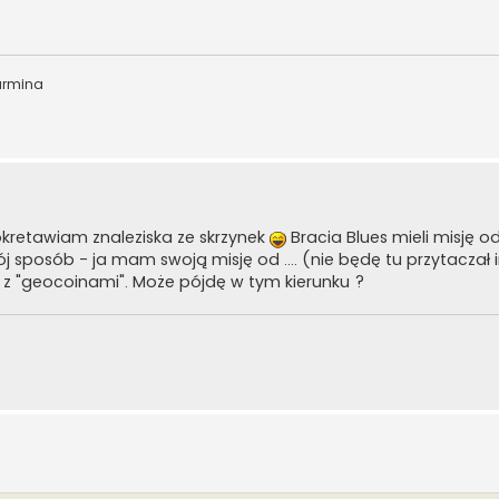
armina
kretawiam znaleziska ze skrzynek
Bracia Blues mieli misję od 
j sposób - ja mam swoją misję od .... (nie będę tu przytaczał 
z "geocoinami". Może pójdę w tym kierunku ?