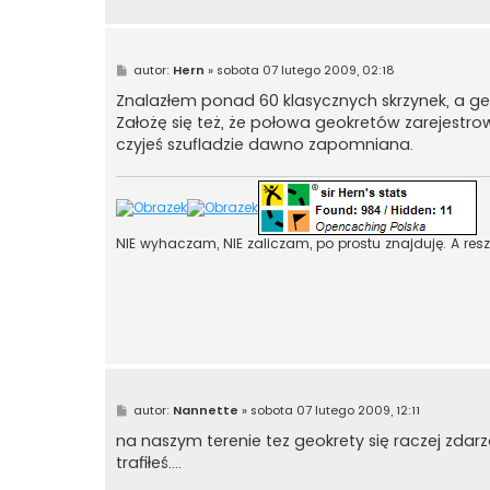
P
autor:
Hern
»
sobota 07 lutego 2009, 02:18
o
s
Znalazłem ponad 60 klasycznych skrzynek, a geokr
t
Założę się też, że połowa geokretów zarejestro
czyjeś szufladzie dawno zapomniana.
NIE wyhaczam, NIE zaliczam, po prostu znajduję. A reszt
P
autor:
Nannette
»
sobota 07 lutego 2009, 12:11
o
s
na naszym terenie tez geokrety się raczej zda
t
trafiłeś....