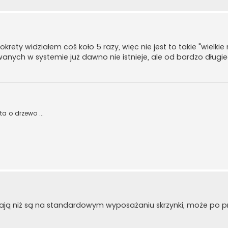
ety widziałem coś koło 5 razy, więc nie jest to takie "wielkie 
wanych w systemie już dawno nie istnieje, ale od bardzo długi
a o drzewo ...
rzają niż są na standardowym wyposażaniu skrzynki, może po p