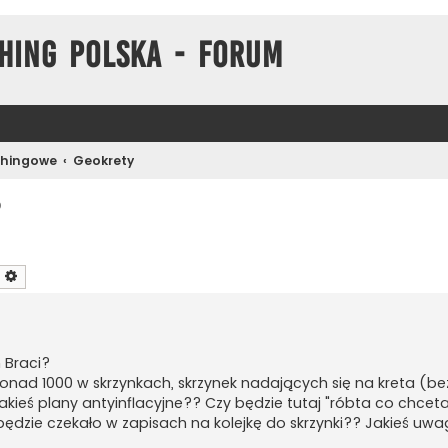
hing Polska - Forum
chingowe
Geokrety
?
zukaj
Wyszukiwanie zaawansowane
 Braci?
onad 1000 w skrzynkach, skrzynek nadających się na kreta (bez 
 jakieś plany antyinflacyjne?? Czy będzie tutaj "róbta co chcet
ędzie czekało w zapisach na kolejkę do skrzynki?? Jakieś uwagi