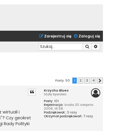
Zarejestruj się
Zaloguj się
Szukaj
Wyszukiwanie zaa
Posty: 50
1
2
3
4
Następna
Krzychu Blues
Stały bywalec
Posty:
101
Rejestracja:
środa 20 sierpnia
2008, 16:58
wirtuali i
Podziękował;:
3 razy
Otrzymał podziękowań:
7 razy
a"? Czy geokret
 Rady Polityki