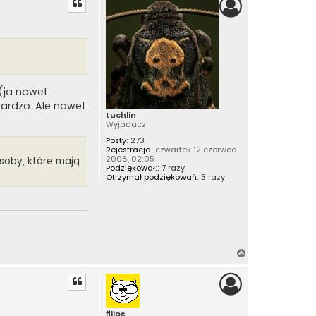
g
ó
r
ę
 (ja nawet
bardzo. Ale nawet
tuchlin
Wyjadacz
Posty:
273
Rejestracja:
czwartek 12 czerwca
2008, 02:05
osoby, które mają
Podziękował;:
7 razy
Otrzymał podziękowań:
3 razy
N
a
g
ó
r
filips