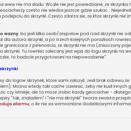
na www nie ma sladu. Wcale nie jest powiedziane, ze skrzynka 
geocacherzy czesto nie wiedza jeszcze gdzie szukac... Niejedno
dejsciu do skrzynki. Czesto zdarza sie, ze ktos skrzynki nie zn
zo wazny
, bo jesli kilka osob/zespolow pod rzad skrzynki nie od
 dla autora skrzynki, a po trzech kolejnych porazkach rowniez 
ie graniczace z pewnoscia, ze skrzynki nie ma (zniszczony poje
 skrzynki. Tu rowniez zalecany jest wpis do logu skrzynki na w
ieczke, to badzcie przygotowani na niepowodzenie".
skrzynki
sy do logow skrzynek, ktore sami zalozyli. Jesli brak odzewu ze
em). Mozna wtedy taki cache zawiesic, zeby nie kusil innych
dzic czy istnieje, ale to moze zrobic kazdy geocacher - dlatego
isy "tak, znalazlem" i "nie ma skrzynki" tworza swoista przepl
woduja alarmu
, o ile nie sa wzmocnione dodatkowymi inform