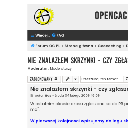
Opencac
Więcej…
FAQ
Forum OC PL
Strona główna
Geocaching
Nie znalazłem skrzynki - czy zgł
Moderator:
Moderatorzy
Zablokowany
Nie znalazłem skrzynki - czy zgłas
P
autor:
Bas
»
środa 04 lutego 2009, 16:09
o
s
W ostatnim okresie czasu zglaszane sa do RR pr
t
ma".
W pierwszej kolejnosci wpisujemy do logu 