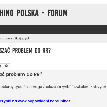
hing Polska - Forum
Dla początkujących
aszać problem do RR?
Szukaj
Wyszukiwanie zaawansowane
zać problem do RR?
oblemy typu: "nie moge znalezc skrzynki", "szukalem - skrzynk
skrzynki na www odpowiedni komunikat !