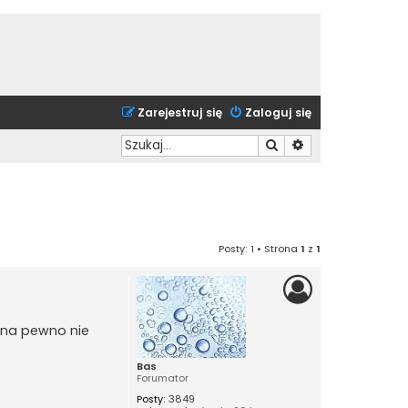
Zarejestruj się
Zaloguj się
Szukaj
Wyszukiwanie zaa
Posty: 1 • Strona
1
z
1
i na pewno nie
Bas
Forumator
Posty:
3849