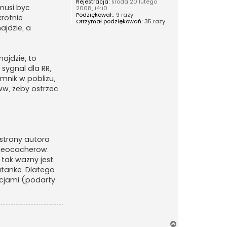
Rejestracja:
środa 20 lutego
musi byc
2008, 14:10
Podziękował;:
9 razy
krotnie
Otrzymał podziękowań:
35 razy
ajdzie, a
najdzie, to
sygnal dla RR,
mnik w poblizu,
ww, zeby ostrzec
 strony autora
 geocacherow.
 tak wazny jest
atanke. Dlatego
acjami (podarty
N