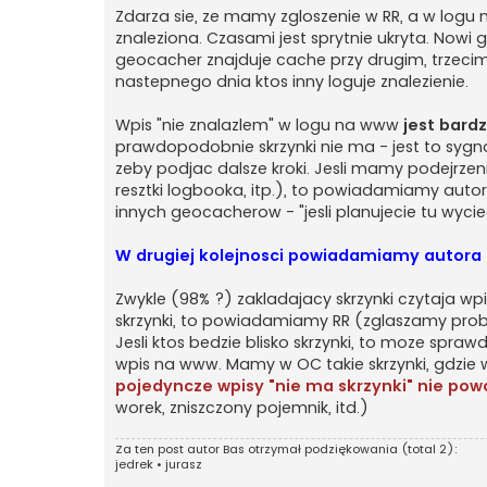
Zdarza sie, ze mamy zgloszenie w RR, a w logu 
znaleziona. Czasami jest sprytnie ukryta. Nowi 
geocacher znajduje cache przy drugim, trzecim po
nastepnego dnia ktos inny loguje znalezienie.
Wpis "nie znalazlem" w logu na www
jest bard
prawdopodobnie skrzynki nie ma - jest to sygnal
zeby podjac dalsze kroki. Jesli mamy podejrzen
resztki logbooka, itp.), to powiadamiamy autora
innych geocacherow - "jesli planujecie tu wyc
W drugiej kolejnosci powiadamiamy autora 
Zwykle (98% ?) zakladajacy skrzynki czytaja wpi
skrzynki, to powiadamiamy RR (zglaszamy probl
Jesli ktos bedzie blisko skrzynki, to moze spraw
wpis na www. Mamy w OC takie skrzynki, gdzie wp
pojedyncze wpisy "nie ma skrzynki" nie po
worek, zniszczony pojemnik, itd.)
Za ten post autor
Bas
otrzymał podziękowania (total 2):
jedrek
•
jurasz