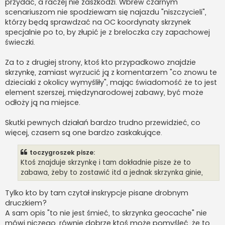
przydać, a raczej nie zaszkodzi. Wbrew czarnym
scenariuszom nie spodziewam się najazdu "niszczycieli",
którzy będą sprawdzać na OC koordynaty skrzynek
specjalnie po to, by złupić je z breloczka czy zapachowej
świeczki.
Za to z drugiej strony, ktoś kto przypadkowo znajdzie
skrzynkę, zamiast wyrzucić ją z komentarzem "co znowu te
dzieciaki z okolicy wymyśliły", mając świadomość że to jest
element szerszej, międzynarodowej zabawy, być może
odłoży ją na miejsce.
Skutki pewnych działań bardzo trudno przewidzieć, co
więcej, czasem są one bardzo zaskakujące.
toczygroszek pisze:
Ktoś znajduje skrzynkę i tam dokładnie pisze że to
zabawa, żeby to zostawić itd a jednak skrzynka ginie,
Tylko kto by tam czytał inskrypcje pisane drobnym
druczkiem?
A sam opis "to nie jest śmieć, to skrzynka geocache" nie
mówi niczego, równie dobrze ktoś może pomyśleć, że to