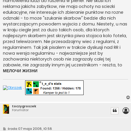
namowienia ludzi do ruszenia w plener. Nie skusi ich
reklama jakichs zabytkow, nie maja ochoty na sciezki
edukacyjne, nie interesuje ich zbieranie punktow na rozne
odznaki - to moze "szukanie skarbow" bedzie dla nich
wystarczajacym powodem wyjscia z domu. Niestety, u nas
w kraju ciegle jest za duzo takich osob, dla ktorych
najlepszym skarbem jest skrzynka piwa stojaca kolo fotela,
przed telewizorem. Nie przesadzajmy wiec z regulami, z
regulaminem. Tak jak pisalem w trakcie dyskusji nad RR i
nowa wersja regulaminu - najwazniejsze jest by
zachowania niektorych osob nie zagrazaly calej tej
zabawie, nie zagrazaly innym jej uczestnikom - reszta, to
МЕЛОЧИ ЖИЗНИ
.
toczygroszek
Forumator
P
środa 07 maja 2008, 10:58