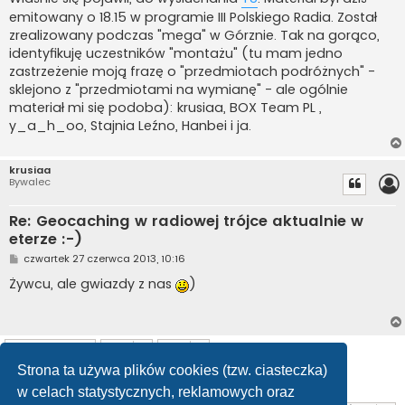
emitowany o 18.15 w programie III Polskiego Radia. Został
zrealizowany podczas "mega" w Górznie. Tak na gorąco,
identyfikuję uczestników "montażu" (tu mam jedno
zastrzeżenie moją frazę o "przedmiotach podróżnych" -
sklejono z "przedmiotami na wymianę" - ale ogólnie
materiał mi się podoba): krusiaa, BOX Team PL ,
y_a_h_oo, Stajnia Leźno, Hanbei i ja.
krusiaa
Bywalec
Re: Geocaching w radiowej trójce aktualnie w
eterze :-)
P
czwartek 27 czerwca 2013, 10:16
o
s
Żywcu, ale gwiazdy z nas
)
t
ODPOWIEDZ
Strona ta używa plików cookies (tzw. ciasteczka)
Posty: 44
1
2
3
Poprzednia
w celach statystycznych, reklamowych oraz