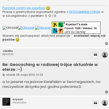
Poczytaj zanim się zapytasz
Proszę o przemyślane wypowiedzi zgodne z
REGULAMINEM FORUM
a
w szczególności z punktem 11, 12 i 13
Staram się zachowywać właściwe proporcje -
znalezień więcej niż
postów
Jażdżu
Bywalec
Re: Geocaching w radiowej trójce aktualnie w
eterze :-)
P
wtorek 28 maja 2013, 10:32
o
s
a to pewnie na jeziorze Karsińskim w Swornegaciach, no
t
rzeczywiście skrzynka jest godna polecenia;D
Krysiul
Forumator