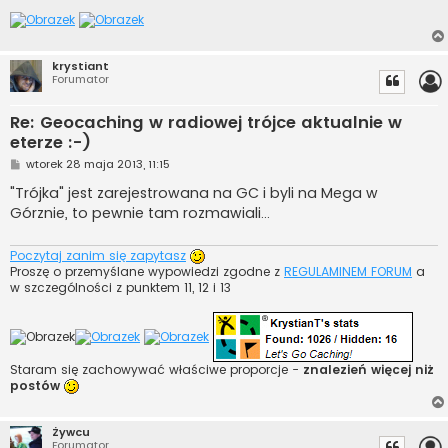
krystiant
Forumator
Re: Geocaching w radiowej trójce aktualnie w
eterze :-)
P
wtorek 28 maja 2013, 11:15
o
s
"Trójka" jest zarejestrowana na GC i byli na Mega w
t
Górznie, to pewnie tam rozmawiali...
Poczytaj zanim się zapytasz
Proszę o przemyślane wypowiedzi zgodne z
REGULAMINEM FORUM
a
w szczególności z punktem 11, 12 i 13
Staram się zachowywać właściwe proporcje -
znalezień więcej niż
postów
Żywcu
Forumator