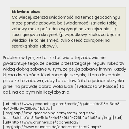
o
s
t
kwieto pisze:
Co więcej, szersza świadomość na temat geocachingu
może pomóc zabawie, bo świadomość istnienia takiej
zabawy może pośrednio wpłynąć na zmniejszenie się
ilości ginących skrzynek (przypadkowy znalazca będzie
wiedział że to nie śmieć, tylko część zakrojonej na
szeroką skalę zabawy).
Problem w tym, że to, iż ktoś wie o tej zabawie nie
gwarantuje tego, że będzie przestrzegał jej reguły. Nikeórzy
widzą dobrą zabawę w tym, że psuja zabawę innym. Każdy
kij ma dwa końce. Ktoś znajduje skrzynkę i tam dokładnie
pisze że to zabawa, żeby to zostawić itd a jednak skrzynka
ginie, na prawdę dobra wola ludzi (zwłaszcza w Polsce) to
coś, na co bym nie liczył zbytnio.
[url=http://www.geocaching.com/profile/?guid=efde318e-5da8-
4e48-9bf9-726b9a41c98a]
[img]http://img.geocaching.com/stats/img.aspx?
txt=...&uid=efde318e-5da8-4e48-9bf9-726b9a41c98a[/img][/url]
[url=http://www.drunners.de/cachestats/]
[img]http://www.drunners.de/cachestats/stat2.aspx?