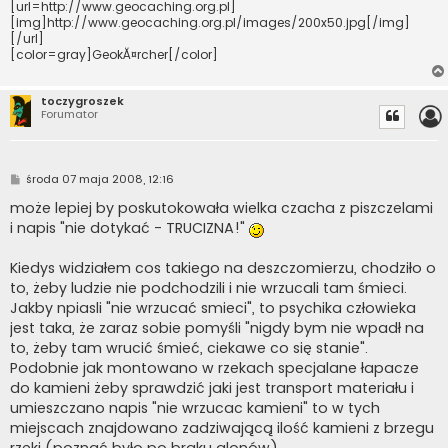
[url=http://www.geocaching.org.pl]
[img]http://www.geocaching.org.pl/images/200x50.jpg[/img]
[/url]
[color=gray]GeokĂ¤rcher[/color]
toczygroszek
Forumator
P
środa 07 maja 2008, 12:16
o
s
może lepiej by poskutokowała wielka czacha z piszczelami
t
i napis "nie dotykać - TRUCIZNA!"
Kiedys widziałem cos takiego na deszczomierzu, chodziło o
to, żeby ludzie nie podchodzili i nie wrzucali tam śmieci.
Jakby npiasli "nie wrzucać smieci", to psychika człowieka
jest taka, że zaraz sobie pomyśli "nigdy bym nie wpadł na
to, żeby tam wrucić śmieć, ciekawe co się stanie".
Podobnie jak montowano w rzekach specjalane łapacze
do kamieni żeby sprawdzić jaki jest transport materiału i
umieszczano napis "nie wrzucac kamieni" to w tych
miejscach znajdowano zadziwającą ilość kamieni z brzegu
rzeki (poznać było po braku glonów).