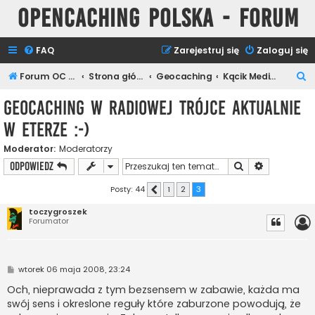
Opencaching Polska - Forum
FAQ
Zarejestruj się
Zaloguj się
S
Forum OC PL
Strona główna
Geocaching
Kącik Medialny
z
Geocaching w radiowej trójce aktualnie
u
w eterze :-)
k
a
Moderator:
Moderatorzy
Szukaj
Wyszukiwan
ODPOWIEDZ
j
Posty: 44
1
2
3
Poprzednia
toczygroszek
Forumator
P
wtorek 06 maja 2008, 23:24
o
s
Och, nieprawada z tym bezsensem w zabawie, każda ma
t
swój sens i okreslone reguły które zaburzone powodują, że