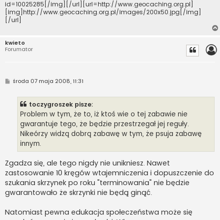
id=10025285[/img][/url][url=http://www.geocaching.org.pl]
[img]http://www.geocaching.org.pl/images/200x50.jpg[/img]
[/url]
kwieto
Forumator
P
środa 07 maja 2008, 11:31
o
s
t
toczygroszek pisze:
Problem w tym, że to, iż ktoś wie o tej zabawie nie
gwarantuje tego, że będzie przestrzegał jej reguły.
Nikeórzy widzą dobrą zabawę w tym, że psuja zabawę
innym.
Zgadza się, ale tego nigdy nie unikniesz. Nawet
zastosowanie 10 kręgów wtajemniczenia i dopuszczenie do
szukania skrzynek po roku "terminowania" nie będzie
gwarantowało że skrzynki nie będą ginąć.
Natomiast pewna edukacja społeczeństwa może się