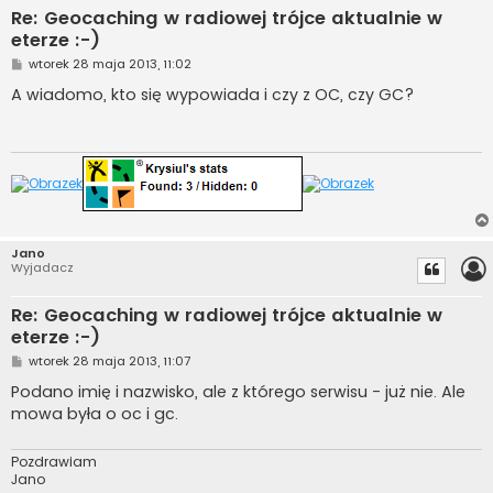
Re: Geocaching w radiowej trójce aktualnie w
eterze :-)
P
wtorek 28 maja 2013, 11:02
o
s
A wiadomo, kto się wypowiada i czy z OC, czy GC?
t
Jano
Wyjadacz
Re: Geocaching w radiowej trójce aktualnie w
eterze :-)
P
wtorek 28 maja 2013, 11:07
o
s
Podano imię i nazwisko, ale z którego serwisu - już nie. Ale
t
mowa była o oc i gc.
Pozdrawiam
Jano