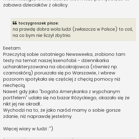
zabawa dzieciaków z okolicy.
toczygroszek pisze:
na prawdę dobra wola ludzi (zwłaszcza w Polsce) to coś,
na co bym nie liczył zbytnio.
Eeetam.
Przeczytaj sobie ostatniego Newsweeka, zrobiono tam
testy na temat naszej ksenofobii - dziennikarka
ucharakteryzowana na obcokrajowca (również np.
czarnoskórą) poruszała się po Warszawie, i wbrew
pozorom spotykała się częściej z chęcią pomocy niż
niechęcią.
Nawet gdy jako "bogata Amerykanka z wypchanym
portfelem" udała się na bazar Różyckiego, okazało się że
nikt jej nie okradł...
Wychodzi na to, że jako naród mamy o sobie gorsze
zdanie, niż naprawdę jesteśmy.
Więcej wiary w ludzi :")