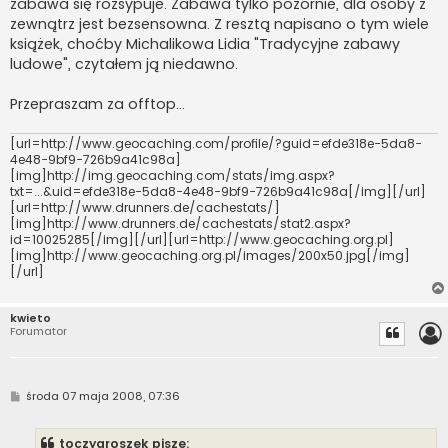
zabawa się rozsypuje. Zabawa tylko pozornie, dla osoby z
zewnątrz jest bezsensowna. Z resztą napisano o tym wiele
książek, choćby Michalikowa Lidia "Tradycyjne zabawy
ludowe", czytałem ją niedawno.
Przepraszam za offtop...
[url=http://www.geocaching.com/profile/?guid=efde318e-5da8-
4e48-9bf9-726b9a41c98a]
[img]http://img.geocaching.com/stats/img.aspx?
txt=...&uid=efde318e-5da8-4e48-9bf9-726b9a41c98a[/img][/url]
[url=http://www.drunners.de/cachestats/]
[img]http://www.drunners.de/cachestats/stat2.aspx?
id=10025285[/img][/url][url=http://www.geocaching.org.pl]
[img]http://www.geocaching.org.pl/images/200x50.jpg[/img]
[/url]
kwieto
Forumator
P
środa 07 maja 2008, 07:36
o
s
t
toczygroszek pisze: