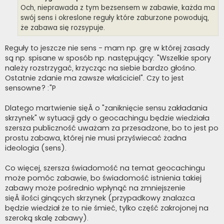
Och, nieprawada z tym bezsensem w zabawie, każda ma
swój sens i okreslone reguły które zaburzone powodują,
że zabawa się rozsypuje.
Reguły to jeszcze nie sens - mam np. grę w której zasady
są np. spisane w sposób np. następujący: "Wszelkie spory
należy rozstrzygać, krzycząc na siebie bardzo głośno.
Ostatnie zdanie ma zawsze właściciel". Czy to jest
sensowne? :"P
Dlatego martwienie sięÂ o "zaniknięcie sensu zakładania
skrzynek" w sytuacji gdy o geocachingu będzie wiedziała
szersza publiczność uważam za przesadzone, bo to jest po
prostu zabawa, której nie musi przyświecać żadna
ideologia (sens).
Co więcej, szersza świadomość na temat geocachingu
może pomóc zabawie, bo świadomość istnienia takiej
zabawy może pośrednio wpłynąć na zmniejszenie
sięÂ ilości ginących skrzynek (przypadkowy znalazca
będzie wiedział że to nie śmieć, tylko część zakrojonej na
szeroką skalę zabawy).