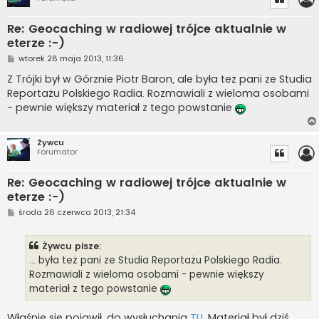
Re: Geocaching w radiowej trójce aktualnie w
eterze :-)
P
wtorek 28 maja 2013, 11:36
o
s
Z Trójki był w Górznie Piotr Baron, ale była też pani ze Studia
t
Reportażu Polskiego Radia. Rozmawiali z wieloma osobami
- pewnie większy materiał z tego powstanie
Żywcu
Forumator
Re: Geocaching w radiowej trójce aktualnie w
eterze :-)
P
środa 26 czerwca 2013, 21:34
o
s
t
Żywcu pisze:
... była też pani ze Studia Reportażu Polskiego Radia.
Rozmawiali z wieloma osobami - pewnie większy
materiał z tego powstanie
Właśnie się pojawił, do wysłuchania
TU
. Materiał był dziś