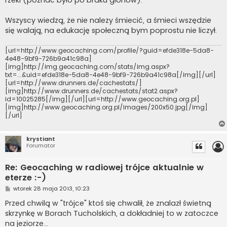
Wszyscy wiedzą, że nie nalezy śmiecić, a śmieci wszędzie
się walają, na edukację społeczną bym poprostu nie liczył.
[url=http://www.geocaching.com/profile/?guid=efde318e-5da8-
4e48-9bf9-726b9a41c98a]
[img]http://img.geocaching.com/stats/img.aspx?
txt=...&uid=efde318e-5da8-4e48-9bf9-726b9a41c98a[/img][/url]
[url=http://www.drunners.de/cachestats/]
[img]http://www.drunners.de/cachestats/stat2.aspx?
id=10025285[/img][/url][url=http://www.geocaching.org.pl]
[img]http://www.geocaching.org.pl/images/200x50.jpg[/img]
[/url]
krystiant
Forumator
Re: Geocaching w radiowej trójce aktualnie w
eterze :-)
P
wtorek 28 maja 2013, 10:23
o
s
Przed chwilą w "trójce" ktoś się chwalił, że znalazł świetną
t
skrzynkę w Borach Tucholskich, a dokładniej to w zatoczce
na jeziorze...