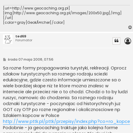
[url=http://www.geocaching.org.pl]
[img]http://www.geocaching.org.pl/images/200x50.jpg[/img]
[/url]
[color=gray]GeokĂ¤rcher[/color]
ted69
Forumator
P
środa 07 maja 2008, 07:56
o
s
Sa rozne formy propagowania turystyki, reklreacji. Oprocz
t
szlakow turystycznych sa roznego rodzaju sciezki
edukacyjne, gdzie czesto informacje umieszczone sa o
wiele bardziej skape niz te ktore mozna znalesc w
internecie ale przeciez nie o to chodzi. Chodzi o to by ludzi
ruszyc, namowic do chodzenia. Sa roznego rodzaju
odznaki turystyczne - poczynajac od historychncyh juz
GOT czy OTP po rozne regionalne i okolicznosciowe np
Szlakiem kopcow w Polsce
http://www.pttk.pl/pttk/przepisy/index.php?co=ro_kopce
Podobnie - ja geocaching traktuje jako kolejna forme