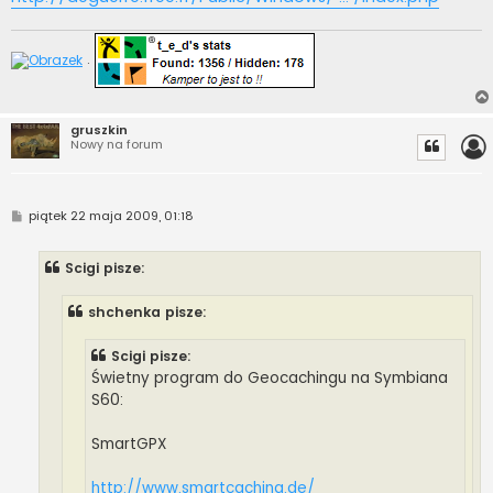
.
gruszkin
Nowy na forum
P
piątek 22 maja 2009, 01:18
o
s
t
Scigi pisze:
shchenka pisze:
Scigi pisze:
Świetny program do Geocachingu na Symbiana
S60:
SmartGPX
http://www.smartcaching.de/