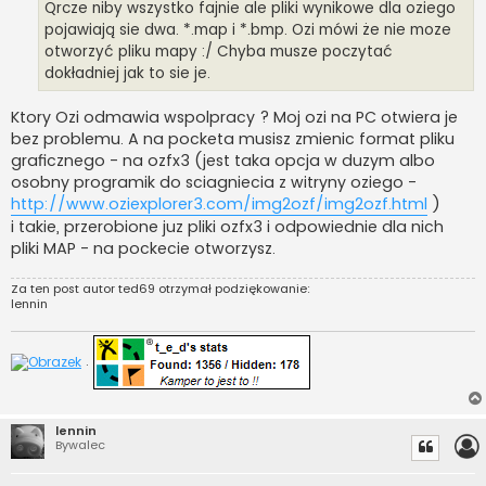
Qrcze niby wszystko fajnie ale pliki wynikowe dla oziego
pojawiają sie dwa. *.map i *.bmp. Ozi mówi że nie moze
otworzyć pliku mapy :/ Chyba musze poczytać
dokładniej jak to sie je.
Ktory Ozi odmawia wspolpracy ? Moj ozi na PC otwiera je
bez problemu. A na pocketa musisz zmienic format pliku
graficznego - na ozfx3 (jest taka opcja w duzym albo
osobny programik do sciagniecia z witryny oziego -
http://www.oziexplorer3.com/img2ozf/img2ozf.html
)
i takie, przerobione juz pliki ozfx3 i odpowiednie dla nich
pliki MAP - na pockecie otworzysz.
Za ten post autor
ted69
otrzymał podziękowanie:
lennin
.
lennin
Bywalec