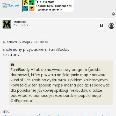
.
Maliniak
Forumator
P
sobota 02 maja 2009, 09:43
o
s
znaleziony przypadkiem ZumiBuddy:
t
ze strony:
ZumiBuddy – tak się nazywa nowy program (polski i
darmowy), który pozwala na ściąganie map z serwisu
Zumi.pl i ich zapis na dysku wraz z plikiem kalibracyjnym.
Powstałą w ten sposób mapę można pociąć i spakować
dla popularnej, javkowej aplikacji TrekBuddy, a także
odczytać za pomocą jeszcze bardziej popularnego
OziExplorera.
link: