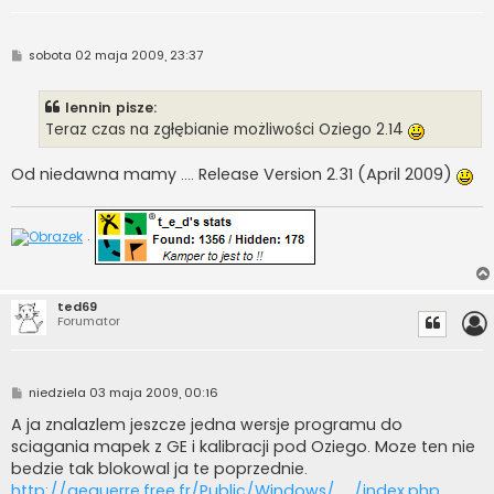
P
sobota 02 maja 2009, 23:37
o
s
t
lennin pisze:
Teraz czas na zgłębianie możliwości Oziego 2.14
Od niedawna mamy .... Release Version 2.31 (April 2009)
.
ted69
Forumator
P
niedziela 03 maja 2009, 00:16
o
s
A ja znalazlem jeszcze jedna wersje programu do
t
sciagania mapek z GE i kalibracji pod Oziego. Moze ten nie
bedzie tak blokowal ja te poprzednie.
http://aeguerre.free.fr/Public/Windows/ ... /index.php