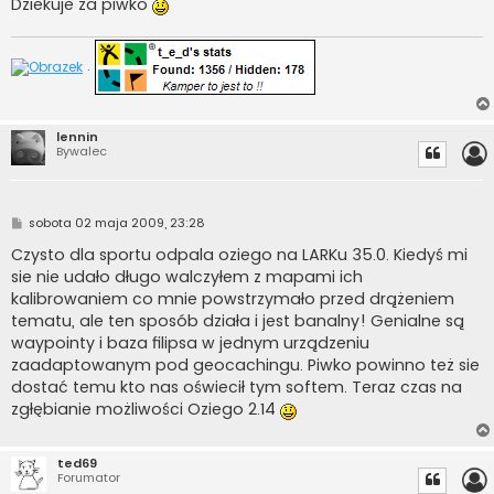
Dziekuje za piwko
.
lennin
Bywalec
P
sobota 02 maja 2009, 23:28
o
s
Czysto dla sportu odpala oziego na LARKu 35.0. Kiedyś mi
t
sie nie udało długo walczyłem z mapami ich
kalibrowaniem co mnie powstrzymało przed drążeniem
tematu, ale ten sposób działa i jest banalny! Genialne są
waypointy i baza filipsa w jednym urządzeniu
zaadaptowanym pod geocachingu. Piwko powinno też sie
dostać temu kto nas oświecił tym softem. Teraz czas na
zgłębianie możliwości Oziego 2.14
ted69
Forumator