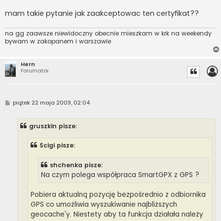
mam takie pytanie jak zaakceptowac ten certyfikat??
na gg zaawsze niewidoczny obecnie mieszkam w krk na weekendy
bywam w zakopanem i warszawie
Hern
Forumator
P
piątek 22 maja 2009, 02:04
o
s
t
gruszkin pisze:
Scigi pisze:
shchenka pisze:
Na czym polega współpraca SmartGPX z GPS ?
Pobiera aktualną pozycję bezpośrednio z odbiornika
GPS co umożliwia wyszukiwanie najbliższych
geocache'y. Niestety aby ta funkcja działała należy