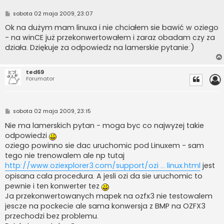
P
sobota 02 maja 2009, 23:07
o
s
Ok na dużym mam linuxa i nie chciałem sie bawić w oziego
t
- na winCE już przekonwertowałem i zaraz obadam czy za
działa. Dziękuje za odpowiedz na lamerskie pytanie:)
ted69
Forumator
P
sobota 02 maja 2009, 23:15
o
s
Nie ma lamerskich pytan - moga byc co najwyzej takie
t
odpowiedzi
oziego powinno sie dac uruchomic pod Linuxem - sam
tego nie trenowalem ale np tutaj
http://www.oziexplorer3.com/support/ozi ... linux.html
jest
opisana cala procedura. A jesli ozi da sie uruchomic to
pewnie i ten konwerter tez
Ja przekonwertowanych mapek na ozfx3 nie testowalem
jescze na pockecie ale sama konwersja z BMP na OZFX3
przechodzi bez problemu.