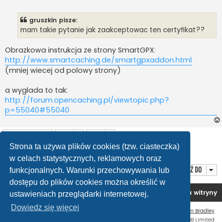
o
s
t
gruszkin pisze:
mam takie pytanie jak zaakceptowac ten certyfikat??
Obrazkowa instrukcja ze strony SmartGPX:
http://www.smartcaching.de/smartgpxaddon.html
(mniej wiecej od polowy strony)
a wyglada to tak:
http://forum.opencaching.pl/viewtopic.php?
p=55040#55040
ODPOWIEDZ
Strona ta używa plików cookies (tzw. ciasteczka)
Posty: 81
1
2
3
4
5
6
Poprzednia
Następna
w celach statystycznych, reklamowych oraz
Przejdź do
funkcjonalnych. Warunki przechowywania lub
dostępu do plików cookies można określić w
Forum OC PL
Strona główna
Usuń ciasteczka witryny
ustawieniach przeglądarki internetowej.
Dowiedz się więcej
Flat Style by
Ian Bradley
Technologię dostarcza
phpBB
® Forum Software © phpBB Limited