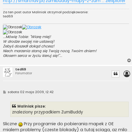
http://smartnav.pl/zumibuddy-mapy-z-zum ... ziexplorer
Za ten post autor
Maliniak
otrzymał podziękowanie:
ted69
...Mówię Tobie: "Wiarę miej!
W drodze swojej nie ustawaj!
Żebyś doszedł dokąd chcesz!
Niech marzenia staną się Twoją nocą, Twoim dniem!
Głosem serca w życiu kieruj się!"...
ted69
Forumator
P
sobota 02 maja 2009, 12:42
o
s
t
Maliniak pisze:
znaleziony przypadkiem ZumiBuddy
Sliczne
Przy programie do pobierania mapek z GE
mialem problemy (czeste blokady) a tutaj sciaga, az milo