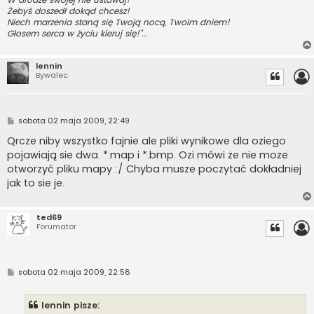
Żebyś doszedł dokąd chcesz!
Niech marzenia staną się Twoją nocą, Twoim dniem!
Głosem serca w życiu kieruj się!"...
lennin
Bywalec
P
sobota 02 maja 2009, 22:49
o
s
Qrcze niby wszystko fajnie ale pliki wynikowe dla oziego
t
pojawiają sie dwa. *.map i *.bmp. Ozi mówi że nie moze
otworzyć pliku mapy :/ Chyba musze poczytać dokładniej
jak to sie je.
ted69
Forumator
P
sobota 02 maja 2009, 22:58
o
s
t
lennin pisze: