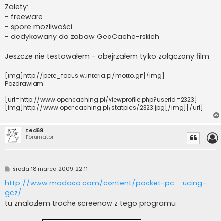
Zalety:
- freeware
- spore możliwości
- dedykowany do zabaw GeoCache-rskich
Jeszcze nie testowałem - obejrzałem tylko załączony film
[img]http://pete_focus.w.interia.pl/motto.gif[/img]
Pozdrawiam
[url=http://www.opencaching.pl/viewprofile.php?userid=2323]
[img]http://www.opencaching.pl/statpics/2323.jpg[/img][/url]
ted69
Forumator
P
środa 18 marca 2009, 22:11
o
s
http://www.modaco.com/content/pocket-pc ... ucing-
t
gcz/
tu znalazlem troche screenow z tego programu