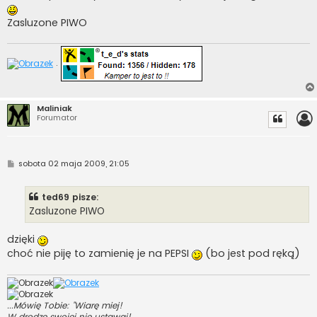
Zasluzone PIWO
.
Maliniak
Forumator
P
sobota 02 maja 2009, 21:05
o
s
t
ted69 pisze:
Zasluzone PIWO
dzięki
choć nie piję to zamienię je na PEPSI
(bo jest pod ręką)
...Mówię Tobie: "Wiarę miej!
W drodze swojej nie ustawaj!