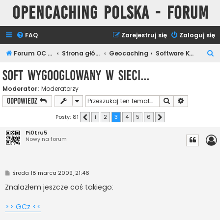
Opencaching Polska - Forum
FAQ
Zarejestruj się
Zaloguj się
S
Forum OC PL
Strona główna
Geocaching
Software Keszera
z
Soft wygooglowany w sieci...
u
Moderator:
Moderatorzy
k
Szukaj
Wyszukiwan
ODPOWIEDZ
a
j
Posty: 81
1
2
3
4
5
6
Poprzednia
Następna
Pi0tru5
Nowy na forum
P
środa 18 marca 2009, 21:46
o
s
Znalazłem jeszcze coś takiego:
t
>> GCz <<