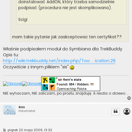
doinstalować AddON, który trzeba samodzielnie
podpisać (procedura nie jest skomplikowana).
Scigi
mam takie pytanie jak zaakceptowac ten certyfikat??
Właśnie podpisałem moduł do Symbiana dla TrekBuddy.
Opis tu:
http://wiki.trekbuddy.net/index.php/Too ... ication.29
Oczywiście z innym plikiem "sis"
NIE wyhaczam, NIE zaliczam, po prostu znajduję. A reszta o drzewo ...
Bas
Forumator
P
piątek 22 maja 2009, 13:32