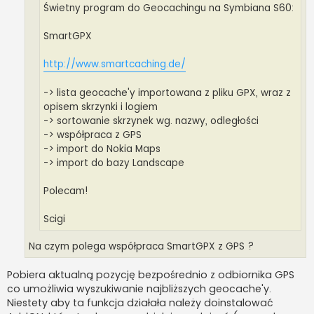
Świetny program do Geocachingu na Symbiana S60:
SmartGPX
http://www.smartcaching.de/
-> lista geocache'y importowana z pliku GPX, wraz z
opisem skrzynki i logiem
-> sortowanie skrzynek wg. nazwy, odległości
-> współpraca z GPS
-> import do Nokia Maps
-> import do bazy Landscape
Polecam!
Scigi
Na czym polega współpraca SmartGPX z GPS ?
Pobiera aktualną pozycję bezpośrednio z odbiornika GPS
co umożliwia wyszukiwanie najbliższych geocache'y.
Niestety aby ta funkcja działała należy doinstalować