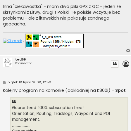
o
s
Inna "ciekawostka" - mam dwa pliki GPX z GC - jeden ze
t
skrzynkami z Litwy, drugi z Polski. Te polskie wczytuje bez
problemu - ale z litewskich nie pokazuje zandnego
geocacha.
.
ted69
Forumator
P
piątek 18 lipca 2008, 12:50
o
s
Kolejny program na komorke (dokladniej na K800i) -
Spot
t
Guaranteed: 100% subscription free!
Orientation, Routing, Tracklogs, Waypoint and POI
management.
.....................