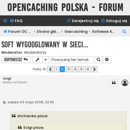
Opencaching Polska - Forum
FAQ
Zarejestruj się
Zaloguj się
S
Forum OC PL
Strona główna
Geocaching
Software Keszera
z
Soft wygooglowany w sieci...
u
Moderator:
Moderatorzy
k
Szukaj
Wyszukiwan
ODPOWIEDZ
a
j
Posty: 81
1
2
3
4
5
6
Poprzednia
Następna
Scigi
Nowy na forum
P
sobota 03 maja 2008, 23:55
o
s
t
shchenka pisze:
Scigi pisze: