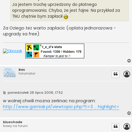
Ja jestem trochę uprzedzony do płatnego
oprogramowania. Chyba, że jest fajne. Na przykład za
TMJ chętnie bym zapłacił
Za Oziego tez warto zaplacic (oplata jednorazowa -
upgrady sa free).
.
Bas
Forumator
P
poniedziałek 28 lipca 2008, 17:52
o
s
w wolnej chwili mozna zerknac na program:
t
http://www.garniak.pl/viewtopic.php?t=3 ... highlight=
blueshade
Nowy na forum