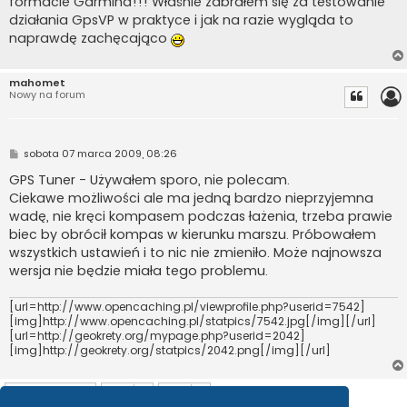
formacie Garmina!!! Właśnie zabrałem się za testowanie
działania GpsVP w praktyce i jak na razie wygląda to
naprawdę zachęcająco
mahomet
Nowy na forum
P
sobota 07 marca 2009, 08:26
o
s
GPS Tuner - Używałem sporo, nie polecam.
t
Ciekawe możliwości ale ma jedną bardzo nieprzyjemna
wadę, nie kręci kompasem podczas łażenia, trzeba prawie
biec by obrócił kompas w kierunku marszu. Próbowałem
wszystkich ustawień i to nic nie zmieniło. Może najnowsza
wersja nie będzie miała tego problemu.
[url=http://www.opencaching.pl/viewprofile.php?userid=7542]
[img]http://www.opencaching.pl/statpics/7542.jpg[/img][/url]
[url=http://geokrety.org/mypage.php?userid=2042]
[img]http://geokrety.org/statpics/2042.png[/img][/url]
ODPOWIEDZ