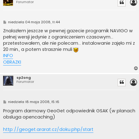
Forumator
P
niedziela 04 maja 2008, 11:44
o
s
Znalazłem jeszcze w pewnej gazecie programik NAVIGO w
t
pełnej wersji jedynie z ograniczeniem czasowym...
przetestowałem, ale nie polecam... instalowanie zajęło mi z
20 min., a potem strasznie muli
INFO
OBRAZKI
sp2ong
Forumator
P
niedziela 18 maja 2008, 15:16
o
s
Program darmowy GeoGet odpowiednik GSAK (w planach
t
obsluga opencaching)
http://geoget.ararat.cz/doku.php/start