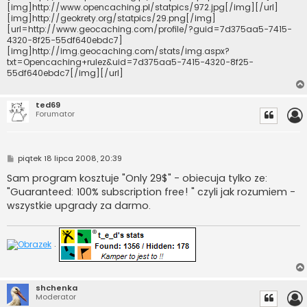
[img]http://www.opencaching.pl/statpics/972.jpg[/img][/url]
[img]http://geokrety.org/statpics/29.png[/img]
[url=http://www.geocaching.com/profile/?guid=7d375aa5-7415-
4320-8f25-55df640ebdc7]
[img]http://img.geocaching.com/stats/img.aspx?
txt=Opencaching+rulez&uid=7d375aa5-7415-4320-8f25-
55df640ebdc7[/img][/url]
ted69
Forumator
P
piątek 18 lipca 2008, 20:39
o
s
Sam program kosztuje "Only 29$" - obiecuja tylko ze:
t
"Guaranteed: 100% subscription free! " czyli jak rozumiem -
wszystkie upgrady za darmo.
.
shchenka
Moderator