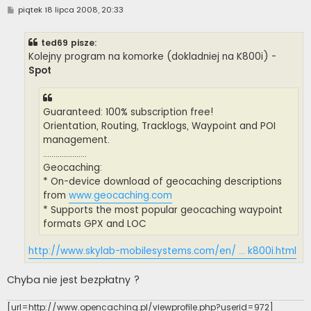
P
piątek 18 lipca 2008, 20:33
o
s
t
ted69 pisze:
Kolejny program na komorke (dokladniej na K800i) -
Spot
Guaranteed: 100% subscription free!
Orientation, Routing, Tracklogs, Waypoint and POI
management.
.....................
Geocaching:
* On-device download of geocaching descriptions
from
www.geocaching.com
* Supports the most popular geocaching waypoint
formats GPX and LOC
http://www.skylab-mobilesystems.com/en/ ... k800i.html
Chyba nie jest bezpłatny ?
[url=http://www.opencaching.pl/viewprofile.php?userid=972]