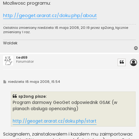
Mozliwosc programu:
http://geoget.ararat.cz/doku.php/about
Ostatnio zmieniony niedziela 18 maja 2008, 20:19 przez
sp2ong
, łącznie
zmieniany 1 raz.
Waldek
ted69
Forumator
P
niedziela 18 maja 2008, 15:54
o
s
t
sp2ong pisze:
Program darmowy GeoGet odpowiednik GSAK (w
planach obsluga opencaching)
http://geoget.ararat.cz/doku.php/start
Sciagnalem, zainstalowalem i kazalem mu zaimportowac