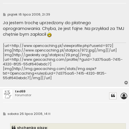
P
piątek 18 lipca 2008, 21:39
o
s
Ja jestem trochę uprzedzony do płatnego
t
oprogramowania. Chyba, że jest fajne. Na przykład za TMJ
chętnie bym zapłacił
[url=http://www.opencaching.pl/viewprofile.php?userid=972]
[img]http://www.opencaching.pl/statpics/972.jpg[/img][/url]
[img]http://geokrety.org/statpics/29.png[/img]
[url=http://www.geocaching.com/profile/?guid=7d375aa5-7415-
4320-8f25-55df640ebdc7]
[img]http://img.geocaching.com/stats/img.aspx?
txt=Opencaching+rulez&uid=7d375aa5-7415-4320-8f25-
55df640ebdc7[/img][/url]
ted69
Forumator
P
sobota 26 lipca 2008, 14:11
o
s
t
shchenka pisze: