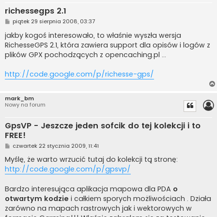
richessegps 2.1
P
piątek 29 sierpnia 2008, 03:37
o
s
jakby kogoś interesowało, to właśnie wyszła wersja
t
RichesseGPS 2.1, która zawiera support dla opisów i logów z
plików GPX pochodzących z opencaching.pl ...
http://code.google.com/p/richesse-gps/
mark_bm
Nowy na forum
GpsVP - Jeszcze jeden sofcik do tej kolekcji i to
FREE!
P
czwartek 22 stycznia 2009, 11:41
o
s
Myślę, że warto wrzucić tutaj do kolekcji tą stronę:
t
http://code.google.com/p/gpsvp/
Bardzo interesująca aplikacja mapowa dla PDA
o
otwartym kodzie
i całkiem sporych możliwościach . Działa
zarówno na mapach rastrowych jak i wektorowych w