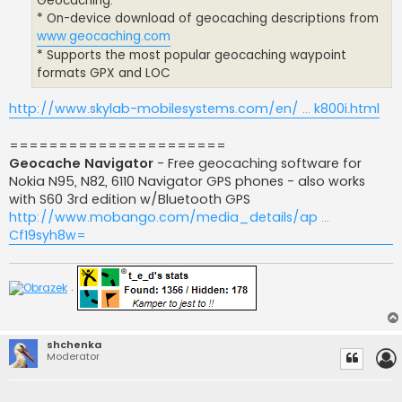
Geocaching:
* On-device download of geocaching descriptions from
www.geocaching.com
* Supports the most popular geocaching waypoint
formats GPX and LOC
http://www.skylab-mobilesystems.com/en/ ... k800i.html
======================
Geocache Navigator
- Free geocaching software for
Nokia N95, N82, 6110 Navigator GPS phones - also works
with S60 3rd edition w/Bluetooth GPS
http://www.mobango.com/media_details/ap ...
Cf19syh8w=
.
shchenka
Moderator