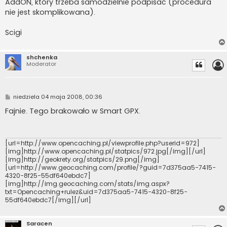
AddON, który trzeba samodzielnie podpisać (procedura
nie jest skomplikowana).
Scigi
shchenka
Moderator
P
niedziela 04 maja 2008, 00:36
o
s
Fajnie. Tego brakowało w Smart GPX.
t
[url=http://www.opencaching.pl/viewprofile.php?userid=972]
[img]http://www.opencaching.pl/statpics/972.jpg[/img][/url]
[img]http://geokrety.org/statpics/29.png[/img]
[url=http://www.geocaching.com/profile/?guid=7d375aa5-7415-
4320-8f25-55df640ebdc7]
[img]http://img.geocaching.com/stats/img.aspx?
txt=Opencaching+rulez&uid=7d375aa5-7415-4320-8f25-
55df640ebdc7[/img][/url]
Saracen